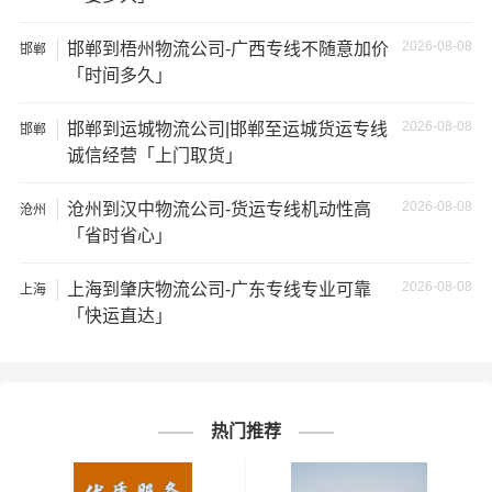
★ 本站所列保定到攀枝花物流专线费用与时效仅供参考，
如需详细了解最低资费请电话咨询。
2026-08-08
邯郸到梧州物流公司-广西专线不随意加价
邯郸
「时间多久」
★ 由于货运运输比较特殊，请您托运之前仔细清点您所托
运的所有物品；如果您的货物需要临时存放，请尽早最快
2026-08-08
邯郸到运城物流公司|邯郸至运城货运专线
邯郸
通知公司客服以便安排仓库存放。
诚信经营「上门取货」
★ 为了提高
保定到攀枝花货运专线
的服务质量，欢迎您对
2026-08-08
沧州到汉中物流公司-货运专线机动性高
沧州
我们的服务提出意见或建议，我们会认真对待并及时把处
「省时省心」
理意见汇报于您，非常感谢您对我们的支持，我们将为客
2026-08-08
户的需求做出不懈的努力，您的满意就是我们前进的动力!
上海到肇庆物流公司-广东专线专业可靠
上海
「快运直达」
# 攀枝花专线
# 攀枝花货运
标签：
# 攀枝花物流
# 保定专线
# 保定货运
# 保定物流
# 物流专线
# 物流公司
热门推荐