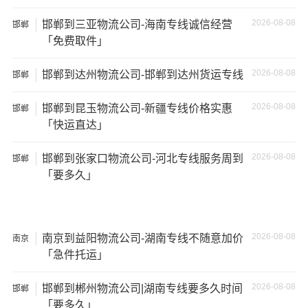
5、经济损失：如果你的包裹在运输过程中丢失或损坏，你
2026-08-08
邯郸到三亚物流公司-海南专线诚信经营
邯郸
可能需要支付额外的费用来修复或替换物品，导致经济损
「免费取件」
失。
2026-08-08
邯郸到达州物流公司-邯郸到达州货运专线
邯郸
2026-08-08
邯郸到昆玉物流公司-新疆专线价格实惠
邯郸
「快运直达」
2026-08-08
邯郸到张家口物流公司-河北专线服务周到
邯郸
「要多久」
2026-08-08
南京到益阳物流公司-湖南专线不随意加价
南京
「急件托运」
温馨提示
2026-08-08
邯郸到郴州物流公司|湖南专线要多久时间
邯郸
「要多久」