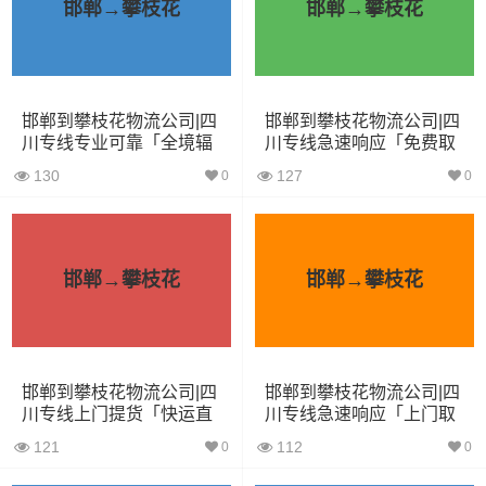
3.2米货车
9.6立方
1.2吨
3.2×1.5×2
邯郸→攀枝花
邯郸→攀枝花
3.8米货车
15立方
2吨
3.8×1.7×2.2
4.2米货车
22立方
5吨
4.2×2.4×2.5
邯郸到攀枝花物流公司|四
邯郸到攀枝花物流公司|四
川专线专业可靠「全境辐
川专线急速响应「免费取
5.2米货车
31立方
8吨
5.2×2.4×2.6
射」
件」
130
127
0
0
6.8米货车
40立方
10吨
6.8×2.4×2.8
7.6米货车
48立方
16吨
7.6×2.4×2.8
邯郸→攀枝花
邯郸→攀枝花
9.6米货车
58立方
18吨
9.6×2.4×2.5
13米货车
80立方
33吨
13×2.4×2.8
邯郸到攀枝花物流公司|四
邯郸到攀枝花物流公司|四
17.5米货车
130立方
33吨
17.5×3×2.8
川专线上门提货「快运直
川专线急速响应「上门取
达」
货」
121
112
0
0
其他货主物流经验分享