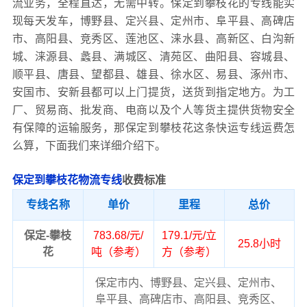
流业务，全程直达，无需中转。保定到攀枝花的专线能实
现每天发车，博野县、定兴县、定州市、阜平县、高碑店
市、高阳县、竞秀区、莲池区、涞水县、高新区、白沟新
城、涞源县、蠡县、满城区、清苑区、曲阳县、容城县、
顺平县、唐县、望都县、雄县、徐水区、易县、涿州市、
安国市、安新县都可以上门提货，送货到指定地方。为工
厂、贸易商、批发商、电商以及个人等货主提供货物安全
有保障的运输服务，那保定到攀枝花这条快运专线运费怎
么算，下面我们来详细介绍下。
保定到攀枝花物流专线
收费标准
专线名称
单价
里程
总价
保定-攀枝
783.68/元/
179.1/元/立
25.8小时
花
吨（参考）
方（参考）
保定市内、博野县、定兴县、定州市、
阜平县、高碑店市、高阳县、竞秀区、