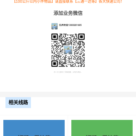
【100公斤以内小件物品】请直接联系【三通一达等】各大快递公司！
考，不作为最终成交价格，望知晓！
添加业务微信
相关线路
根据货物类型选择合适车型
车型
装载体积
装载重量
尺寸（米）