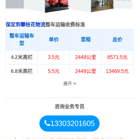
保定到攀枝花物流
整车运输收费标准
整车运输车
单价
里程
总价
型
4.2米高栏
3.5元
2449公里
8571.5元
6.8米高栏
5.5元
2449公里
13469.5元
展开
9.6米高栏
7.5元
2449公里
18367.5元
13米高栏
8.5元
2449公里
20816.5元
咨询业务专员
17.5米平板
10.5元
2449公里
25714.5元
13303201605
整车运输价格计算方式通常是按单价×公
备注
里，以上报价为市场透明价，仅供参