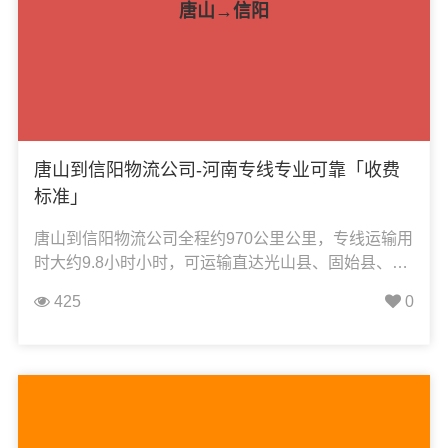
唐山→信阳
唐山到信阳物流公司-河南专线专业可靠「收费
标准」
唐山到信阳物流公司全程约970公里公里，专线运输用
时大约9.8小时小时，可运输直达光山县、固始县、淮
滨县、潢川县、罗山县、平桥区、商城县、浉河区、
425
0
新县、息县、高新区、羊山新区，凯冉物流可承接：
整车运输、零担运输、大件运输、轿车托运、机械设
备运输、汽车配件运输、食品饮料运输、办公家具运
输、电子电器运输、行李搬家物流运输、电动车摩托
车托运等货物的物流业务。