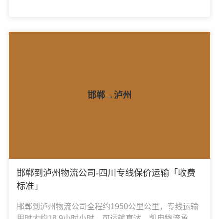
县、松山区、翁牛特旗、元宝山区、敖汉旗、阿鲁科
尔沁旗，凯冉物流可承接：整车运输、零担运输、大
件运输、轿车托运、机械设备运输、汽车配件运输、
食品饮料运输、办公家具运输、电子电器运输、行李
搬家物流运输、电动车摩托车托运等货物的物流业
务。
邯郸→泸州
邯郸到泸州物流公司-四川专线保价运输「收费
标准」
邯郸到泸州物流公司全程约1950公里公里，专线运输
用时大约18.9小时小时，可运输直达，凯冉物流承