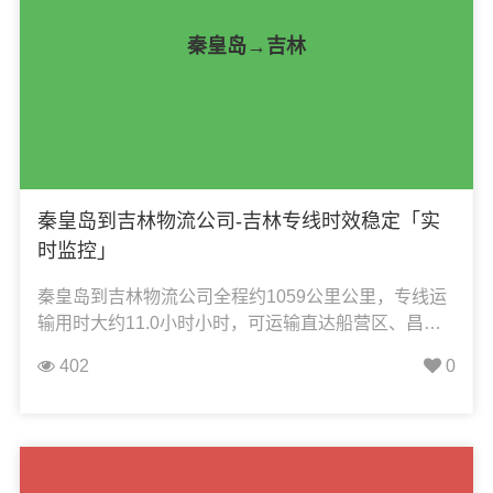
秦皇岛→吉林
秦皇岛到吉林物流公司-吉林专线时效稳定「实
时监控」
秦皇岛到吉林物流公司全程约1059公里公里，专线运
输用时大约11.0小时小时，可运输直达船营区、昌邑
区、丰满区、桦甸市、蛟河市、龙潭区、磐石市、舒
402
0
兰市、永吉县，凯冉物流可承接：整车运输、零担运
输、大件运输、轿车托运、机械设备运输、汽车配件
运输、食品饮料运输、办公家具运输、电子电器运
输、行李搬家物流运输、电动车摩托车托运等货物的
物流业务。