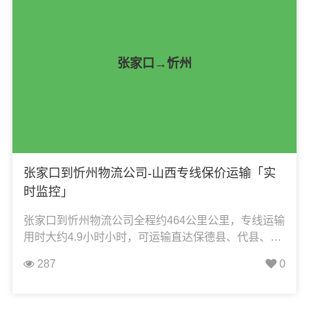
搬家物流运输、电动车摩托车托运等货物的物流业
务。
张家口→忻州
张家口到忻州物流公司-山西专线保价运输「实
时监控」
张家口到忻州物流公司全程约464公里公里，专线运输
用时大约4.9小时小时，可运输直达保德县、代县、定
襄县、繁峙县、河曲县、静乐县、岢岚县、宁武县、
287
0
偏关县、神池县、五台县、五寨县、忻府区、原平
市，凯冉物流可承接：整车运输、零担运输、大件运
输、轿车托运、机械设备运输、汽车配件运输、食品