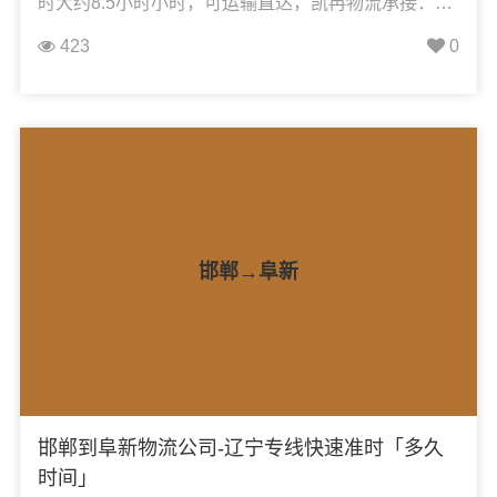
时大约8.5小时小时，可运输直达，凯冉物流承接：整
车运输、零担运输、大件运输、轿车托运、机械设备
423
0
运输、汽车配件运输、食品饮料运输、办公家具运
输、电子电器运输、行李搬家物流运输、电动车摩托
车托运等货物的物流业务。
邯郸→阜新
邯郸到阜新物流公司-辽宁专线快速准时「多久
时间」