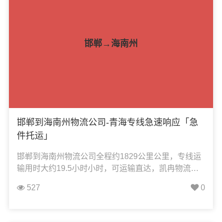
邯郸→海南州
邯郸到海南州物流公司-青海专线急速响应「急
件托运」
邯郸到海南州物流公司全程约1829公里公里，专线运
输用时大约19.5小时小时，可运输直达，凯冉物流承
接：整车运输、零担运输、大件运输、轿车托运、机
527
0
械设备运输、汽车配件运输、食品饮料运输、办公家
具运输、电子电器运输、行李搬家物流运输、电动车
摩托车托运等货物的物流业务。