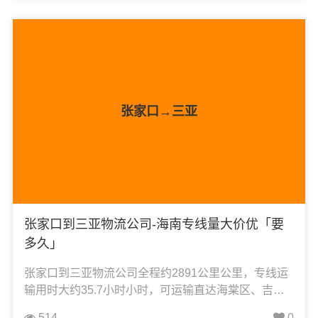
食品饮料运输、办公家具运输、电子电器运输、行李
搬家物流运输、电动车摩托车托运等货物的物流业
务；
张家口→三亚
张家口到三亚物流公司-海南专线量大价优「要
多久」
张家口到三亚物流公司全程约2891公里公里，专线运
输用时大约35.7小时小时，可运输直达海棠区、吉阳
区、天涯区、崖州区，凯冉物流可承接：整车运输、
514
0