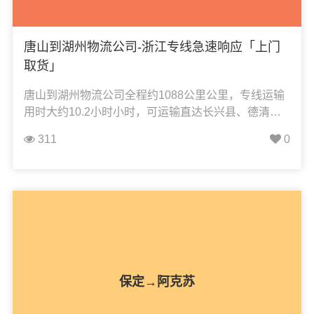
唐山到湖州物流公司-浙江专线急速响应「上门
取货」
唐山到湖州物流公司全程约1088公里公里，专线运输
用时大约10.2小时小时，可运输直达长兴县、德清
县、南浔区、吴兴区、安吉县，凯冉物流可承接：整
311
0
车运输、零担运输、大件运输、轿车托运、机械设备
运输、汽车配件运输、食品饮料运输、办公家具运
输、电子电器运输、行李搬家物流运输、电动车摩托
车托运等货物的物流业务。
保定→阿克苏