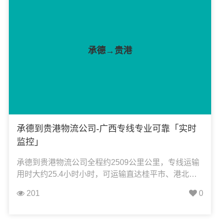
承德→贵港
承德到贵港物流公司-广西专线专业可靠「实时
监控」
承德到贵港物流公司全程约2509公里公里，专线运输
用时大约25.4小时小时，可运输直达桂平市、港北
区、港南区、平南县、覃塘区，凯冉物流可承接：整
201
0
车运输、零担运输、大件运输、轿车托运、机械设备
运输、汽车配件运输、食品饮料运输、办公家具运