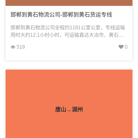
邯郸到黄石物流公司-邯郸到黄石货运专线
邯郸到黄石物流公司全程约1181公里公里，专线运输
用时大约12.1小时小时，可运输直达大冶市、黄石港
区、开发区、铁山区、下陆区、西塞山区、阳新县，
519
0
凯冉物流可承接：整车运输、零担运输、大件运输、
轿车托运、危险品运输、机械设备运输、汽车配件运
输、食品饮料运输、办公家具运输、电子电器运输、
行李搬家物流运输、电动车摩托车托运等货物的物流
业务；
唐山→湖州