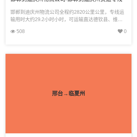
邯郸到迪庆州物流公司全程约2820公里公里，专线运
输用时大约29.2小时小时，可运输直达德钦县、维西
县、香格里拉市，凯冉物流可承接：整车运输、零担
508
0
运输、大件运输、轿车托运、危险品运输、机械设备
运输、汽车配件运输、食品饮料运输、办公家具运
输、电子电器运输、行李搬家物流运输、电动车摩托
车托运等货物的物流业务；
邢台→临夏州