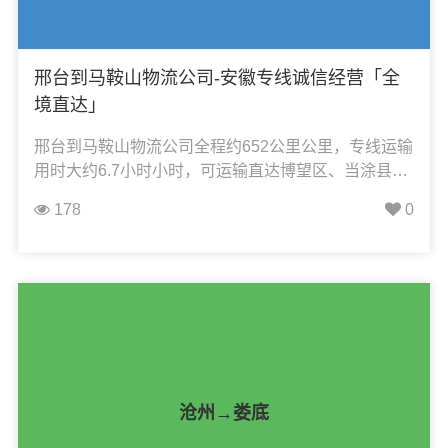
邢台到马鞍山物流公司-安徽专线诚信经营「全
境直达」
邢台到马鞍山物流公司全程约652公里公里，专线运输
用时大约6.7小时小时，可运输直达博望区、当涂县、
花山区、含山县、和县、雨山区，凯冉物流可承接：
178
0
整车运输、零担运输、大件运输、轿车托运、机械设
备运输、汽车配件运输、食品饮料运输、办公家具运
输、电子电器运输、行李搬家物流运输、电动车摩托
车托运等货物的物流业务。
沧州→娄底