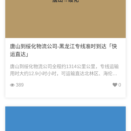
唐山到绥化物流公司-黑龙江专线准时到达「快
运直达」
唐山到绥化物流公司全程约1314公里公里，专线运输
用时大约12.9小时小时，可运输直达北林区、海伦
市、兰西县、明水县、庆安县、青冈县、绥棱县、望
389
0
奎县、肇东市、安达市，凯冉物流可承接：整车运
输、零担运输、大件运输、轿车托运、机械设备运
输、汽车配件运输、食品饮料运输、办公家具运输、
电子电器运输、行李搬家物流运输、电动车摩托车托
运等货物的物流业务。