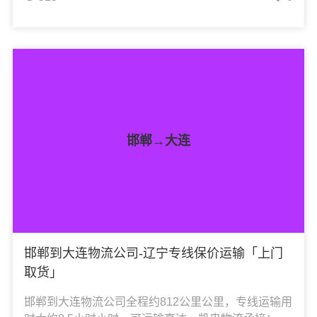
区、叙州区、兴文县，凯冉物流可承接：整车运输、
零担运输、大件运输、轿车托运、机械设备运输、汽
车配件运输、食品饮料运输、办公家具运输、电子电
器运输、行李搬家物流运输、电动车摩托车托运等货
物的物流业务。
邯郸→大连
邯郸到大连物流公司-辽宁专线保价运输「上门
取货」
邯郸到大连物流公司全程约812公里公里，专线运输用