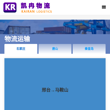
物流运输
石家庄
唐山
秦皇岛
邢台→马鞍山