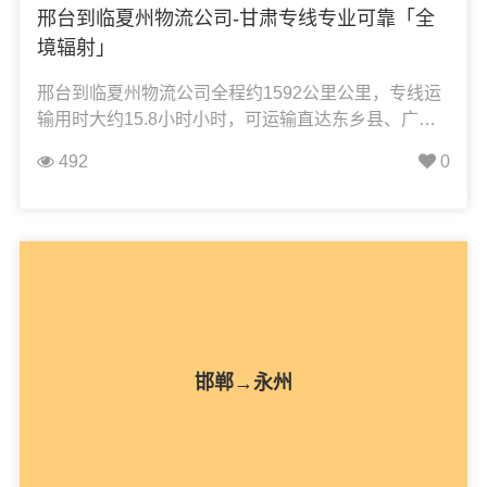
邢台到临夏州物流公司-甘肃专线专业可靠「全
境辐射」
邢台到临夏州物流公司全程约1592公里公里，专线运
输用时大约15.8小时小时，可运输直达东乡县、广河
县、和政县、积石山县、康乐县、临夏市、临夏县、
492
0
永靖县，凯冉物流可承接：整车运输、零担运输、大
件运输、轿车托运、机械设备运输、汽车配件运输、
食品饮料运输、办公家具运输、电子电器运输、行李
搬家物流运输、电动车摩托车托运等货物的物流业
务。
邯郸→永州