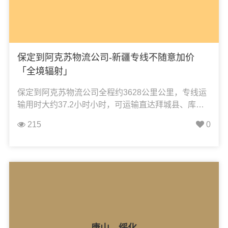
保定到阿克苏物流公司-新疆专线不随意加价
「全境辐射」
保定到阿克苏物流公司全程约3628公里公里，专线运
输用时大约37.2小时小时，可运输直达拜城县、库车
市、柯坪县、沙雅县、温宿县、乌什县、新和县、阿
215
0
克苏市、阿瓦提县，凯冉物流可承接：整车运输、零
担运输、大件运输、轿车托运、机械设备运输、汽车
配件运输、食品饮料运输、办公家具运输、电子电器
运输、行李搬家物流运输、电动车摩托车托运等货物
的物流业务。
唐山→绥化