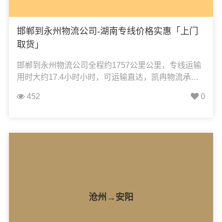
邯郸到永州物流公司-湖南专线价格实惠「上门
取货」
邯郸到永州物流公司全程约1757公里公里，专线运输
用时大约17.4小时小时，可运输直达，凯冉物流承
接：整车运输、零担运输、大件运输、轿车托运、机
452
0
械设备运输、汽车配件运输、食品饮料运输、办公家
具运输、电子电器运输、行李搬家物流运输、电动车
摩托车托运等货物的物流业务。
沧州→安阳