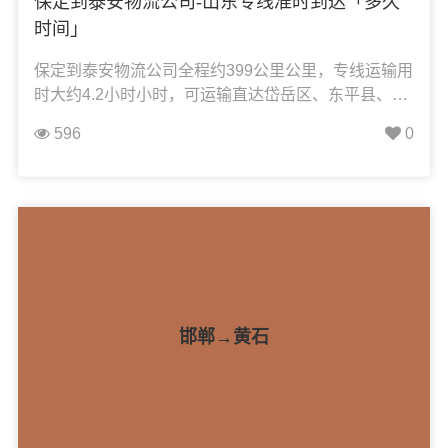
保定到泰安物流公司-山东专线准时到达「多久
时间」
保定到泰安物流公司全程约399公里公里，专线运输用
时大约4.2小时小时，可运输直达岱岳区、东平县、肥
城市、宁阳县、泰山区、新泰市，凯冉物流可承接：
596
0
整车运输、零担运输、大件运输、轿车托运、机械设
备运输、汽车配件运输、食品饮料运输、办公家具运
输、电子电器运输、行李搬家物流运输、电动车摩托
车托运等货物的物流业务。
邯郸→黄石