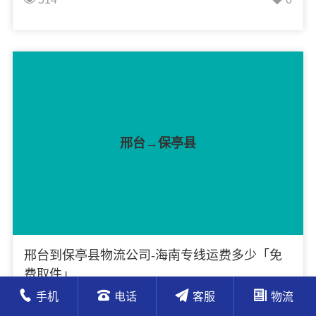
零担运输、大件运输、轿车托运、机械设备运输、汽
车配件运输、食品饮料运输、办公家具运输、电子电
器运输、行李搬家物流运输、电动车摩托车托运等货
物的物流业务。
邢台→保亭县
邢台到保亭县物流公司-海南专线运费多少「免
费取件」
手机
电话
客服
物流
邢台到保亭县物流公司全程约2483.405公里公里，专