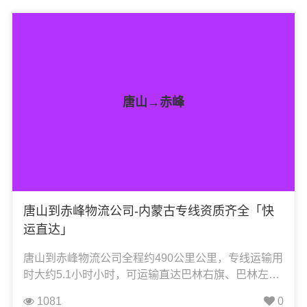
输、电子电器运输、行李搬家物流运输、电动车摩托
车托运等货物的物流业务。
唐山→赤峰
唐山到赤峰物流公司-内蒙古专线资质齐全「快
运直达」
唐山到赤峰物流公司全程约490公里公里，专线运输用
时大约5.1小时小时，可运输直达巴林右旗、巴林左
旗、红山区、克什克腾旗、喀喇沁旗、林西县、宁城
1081
0