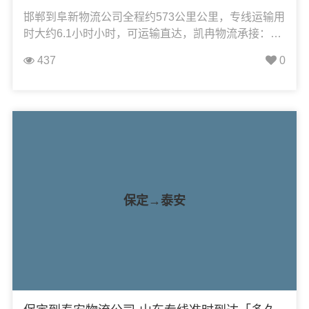
邯郸到阜新物流公司全程约573公里公里，专线运输用
时大约6.1小时小时，可运输直达，凯冉物流承接：整
车运输、零担运输、大件运输、轿车托运、机械设备
437
0
运输、汽车配件运输、食品饮料运输、办公家具运
输、电子电器运输、行李搬家物流运输、电动车摩托
车托运等货物的物流业务。
保定→泰安