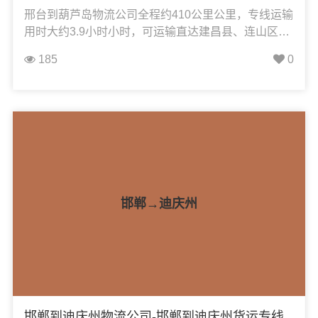
邢台到葫芦岛物流公司全程约410公里公里，专线运输
用时大约3.9小时小时，可运输直达建昌县、连山区、
龙港区、南票区、绥中县、兴城市，凯冉物流可承
185
0
接：整车运输、零担运输、大件运输、轿车托运、机
械设备运输、汽车配件运输、食品饮料运输、办公家
具运输、电子电器运输、行李搬家物流运输、电动车
摩托车托运等货物的物流业务。
邯郸→迪庆州
邯郸到迪庆州物流公司-邯郸到迪庆州货运专线