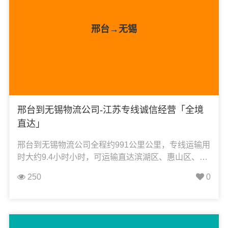
邢台→无锡
邢台到无锡物流公司-江苏专线诚信经营「全境
直达」
邢台到无锡物流公司全程约991公里公里，专线运输用
时大约9.4小时小时，可运输直达滨湖区、惠山区、江
阴市、梁溪区、新吴区、新区、锡山区、宜兴市，凯
250
0
冉物流可承接：整车运输、零担运输、大件运输、轿
车托运、机械设备运输、汽车配件运输、食品饮料运
输、办公家具运输、电子电器运输、行李搬家物流运
输、电动车摩托车托运等货物的物流业务。