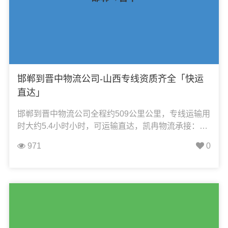
邯郸到晋中物流公司-山西专线资质齐全「快运
直达」
邯郸到晋中物流公司全程约509公里公里，专线运输用
时大约5.4小时小时，可运输直达，凯冉物流承接：整
车运输、零担运输、大件运输、轿车托运、机械设备
971
0
运输、汽车配件运输、食品饮料运输、办公家具运
输、电子电器运输、行李搬家物流运输、电动车摩托
车托运等货物的物流业务。