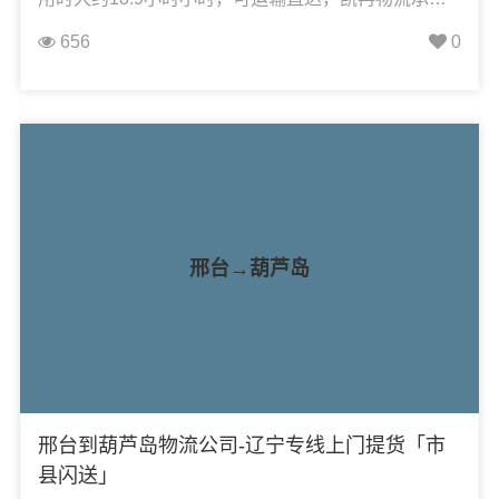
接：整车运输、零担运输、大件运输、轿车托运、机
656
0
械设备运输、汽车配件运输、食品饮料运输、办公家
具运输、电子电器运输、行李搬家物流运输、电动车
摩托车托运等货物的物流业务。
邢台→葫芦岛
邢台到葫芦岛物流公司-辽宁专线上门提货「市
县闪送」