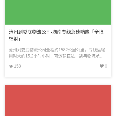
沧州到娄底物流公司-湖南专线急速响应「全境
辐射」
沧州到娄底物流公司全程约1582公里公里，专线运输
用时大约15.2小时小时，可运输直达，凯冉物流承
接：整车运输、零担运输、大件运输、轿车托运、机
153
0
械设备运输、汽车配件运输、食品饮料运输、办公家
具运输、电子电器运输、行李搬家物流运输、电动车
摩托车托运等货物的物流业务。