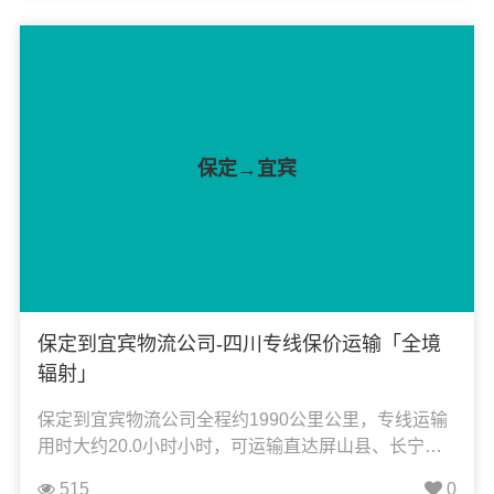
电子电器运输、行李搬家物流运输、电动车摩托车托
运等货物的物流业务；
保定→宜宾
保定到宜宾物流公司-四川专线保价运输「全境
辐射」
保定到宜宾物流公司全程约1990公里公里，专线运输
用时大约20.0小时小时，可运输直达屏山县、长宁
县、翠屏区、高县、珙县、江安县、筠连县、南溪
515
0