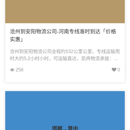
沧州到安阳物流公司-河南专线准时到达「价格
实惠」
沧州到安阳物流公司全程约532公里公里，专线运输用
时大约5.2小时小时，可运输直达，凯冉物流承接：整
车运输、零担运输、大件运输、轿车托运、机械设备
256
0
运输、汽车配件运输、食品饮料运输、办公家具运
输、电子电器运输、行李搬家物流运输、电动车摩托
车托运等货物的物流业务。
邯郸→晋中