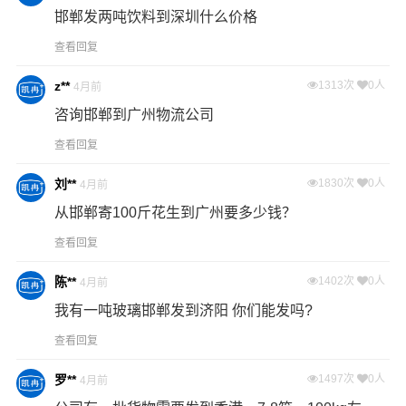
邯郸发两吨饮料到深圳什么价格
查看回复
z**
1313次
0人
4月前
咨询邯郸到广州物流公司
查看回复
刘**
1830次
0人
4月前
从邯郸寄100斤花生到广州要多少钱？
查看回复
陈**
1402次
0人
4月前
我有一吨玻璃邯郸发到济阳 你们能发吗?
查看回复
罗**
1497次
0人
4月前