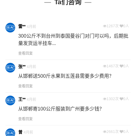
Ta们咨询
雷**
1267次
0人
4月前
300公斤不到台州到泰国曼谷门对门可以吗，后期批
量发货运半挂车...
查看回复
张**
1467次
0人
4月前
从邯郸送500斤水果到五莲县需要多少费用？
查看回复
王**
1302次
0人
4月前
从邯郸寄100公斤服装到广州要多少钱？
查看回复
曾
2661次
0人
4月前