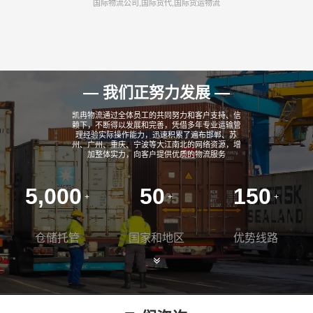
国际物流公司,国际货代,国际货运物流
— 我们正努力发展 —
凯冉物流通过全体员工的共同努力和客户支持、信
赖下，不断得以发展和完善，凭借多年专业运输管
理经验实际操作能力，迅速积累了遍布邯郸、苏
州、广州、重庆、宁波等大江南北的网络资源，增
加整体实力，向客户提供优质的物流服务
5,000
50
150
+
+
+
仓储托管
国家和地区
优势线路