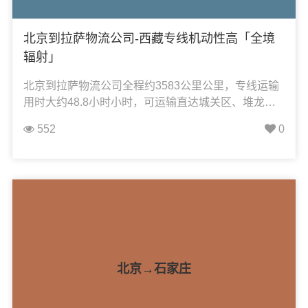
北京到拉萨物流公司-西藏专线机动性高「全境
辐射」
北京到拉萨物流公司全程约3583公里公里，专线运输
用时大约48.8小时小时，可运输直达城关区、堆龙德
庆区、达孜区、当雄县、林周县、墨竹工卡县、尼木
552
0
县、曲水县，凯冉物流可承接：整车运输、零担运
输、大件运输、轿车托运、机械设备运输、汽车配件
运输、食品饮料运输、办公家具运输、电子电器运
输、行李搬家物流运输、电动车摩托车托运等货物的
物流业务。
北京→石家庄