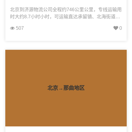
北京到济源物流公司全程约746公里公里，专线运输用
时大约8.7小时小时，可运输直达承留镇、北海街道、
城区、大峪镇、克井镇、济水街道、梨林镇、坡头
507
0
镇、思礼镇、沁园街道、邵原镇、玉泉街道、五龙口
镇、轵城镇、天坛街道、王屋镇、下冶镇，凯冉物流
可承接：整车运输、零担运输、大件运输、轿车托
运、机械设备运输、汽车配件运输、食品饮料运输、
办公家具运输、电子电器运输、行李搬家物流运输、
电动车摩托车托运等货物的物流业务。
北京→那曲地区