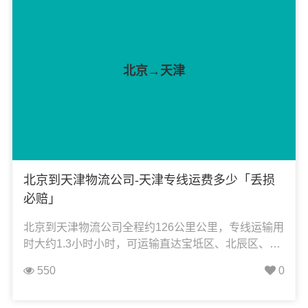
北京→天津
北京到天津物流公司-天津专线运费多少「丢损
必赔」
北京到天津物流公司全程约126公里公里，专线运输用
时大约1.3小时小时，可运输直达宝坻区、北辰区、滨
海新区、大港区、东丽区、红桥区、河北区、河东
550
0
区、和平区、河西区、静海区、蓟州区、津南区、宁
河区、南开区、武清区、西青区，凯冉物流可承接：