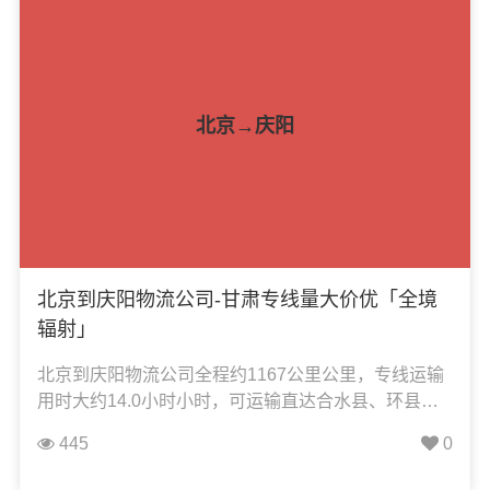
摩托车托运等货物的物流业务。
北京→庆阳
北京到庆阳物流公司-甘肃专线量大价优「全境
辐射」
北京到庆阳物流公司全程约1167公里公里，专线运输
用时大约14.0小时小时，可运输直达合水县、环县、
华池县、宁县、庆城县、西峰区、正宁县、镇原县，
445
0
凯冉物流可承接：整车运输、零担运输、大件运输、
轿车托运、机械设备运输、汽车配件运输、食品饮料