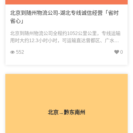
北京到随州物流公司-湖北专线诚信经营「省时
省心」
北京到随州物流公司全程约1052公里公里，专线运输
用时大约12.3小时小时，可运输直达曾都区、广水
市、随县，凯冉物流可承接：整车运输、零担运输、
552
0
大件运输、轿车托运、机械设备运输、汽车配件运
输、食品饮料运输、办公家具运输、电子电器运输、
行李搬家物流运输、电动车摩托车托运等货物的物流
业务。
北京→黔东南州