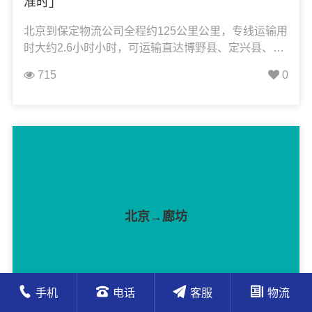
准时」
北京到保定物流公司全程约125公里公里，专线运输用
时大约2.6小时小时，可运输直达博野县、定兴县、定
州市、阜平县、高碑店市、高阳县、竞秀区、莲池
715
0
区、涞水县、高新区、白沟新城、涞源县、蠡县、满
城区、清苑区、曲阳县、容城县、顺平县、唐县、望
都县、雄县、徐水区、易县、涿州市、安国市、安新
县，凯冉物流可承接：整车运输、零担运输、大件运
输、轿车托运、机械设备运输、汽车配件运输、食品
饮料运输、办公家具运输、电子电器运输、行李搬家
物流运输、电动车摩托车托运等货物的物流业务。
北京→廊坊
手机
电话
客服
物流