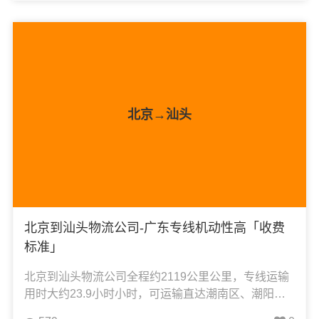
运输、办公家具运输、电子电器运输、行李搬家物流
运输、电动车摩托车托运等货物的物流业务。
北京→汕头
北京到汕头物流公司-广东专线机动性高「收费
标准」
北京到汕头物流公司全程约2119公里公里，专线运输
用时大约23.9小时小时，可运输直达潮南区、潮阳
区、澄海区、濠江区、金平区、龙湖区、南澳县，凯