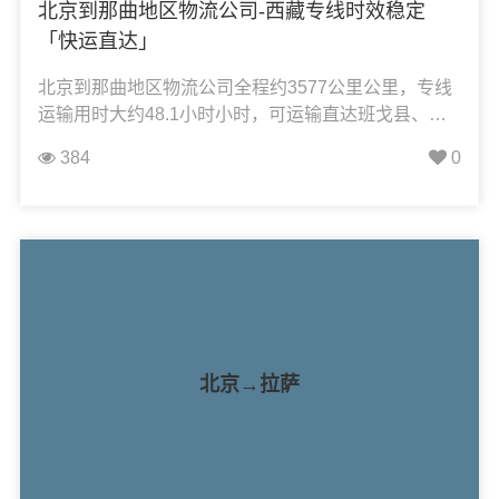
北京到那曲地区物流公司-西藏专线时效稳定
「快运直达」
北京到那曲地区物流公司全程约3577公里公里，专线
运输用时大约48.1小时小时，可运输直达班戈县、巴
青县、比如县、嘉黎县、聂荣县、尼玛县、色尼区、
384
0
双湖县、申扎县、索县、安多县，凯冉物流可承接：
整车运输、零担运输、大件运输、轿车托运、机械设
备运输、汽车配件运输、食品饮料运输、办公家具运
输、电子电器运输、行李搬家物流运输、电动车摩托
车托运等货物的物流业务。
北京→拉萨