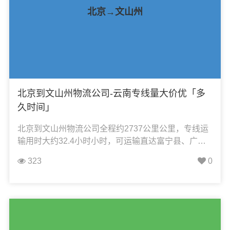
北京→文山州
北京到文山州物流公司-云南专线量大价优「多
久时间」
北京到文山州物流公司全程约2737公里公里，专线运
输用时大约32.4小时小时，可运输直达富宁县、广南
县、麻栗坡县、马关县、丘北县、文山市、西畴县、
323
0
砚山县，凯冉物流可承接：整车运输、零担运输、大
件运输、轿车托运、机械设备运输、汽车配件运输、
食品饮料运输、办公家具运输、电子电器运输、行李
搬家物流运输、电动车摩托车托运等货物的物流业
务。