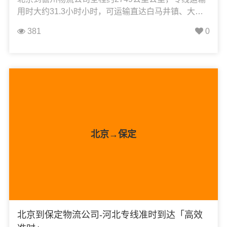
用时大约31.3小时小时，可运输直达白马井镇、大成
镇、东成镇、国营八一农场、国营蓝洋农场、国营西
381
0
联农场、国营西培农场、光村镇、红岭农场、华南热
作学院、和庆镇、海头镇、兰洋镇、木棠镇、那大
镇、南丰镇、排浦镇、三都镇、王五镇、开发区、新
州镇、雅星镇、中和镇、峨蔓镇，凯冉物流可承接：
整车运输、零担运输、大件运输、轿车托运、机械设
备运输、汽车配件运输、食品饮料运输、办公家具运
输、电子电器运输、行李搬家物流运输、电动车摩托
车托运等货物的物流业务。
北京→保定
北京到保定物流公司-河北专线准时到达「高效