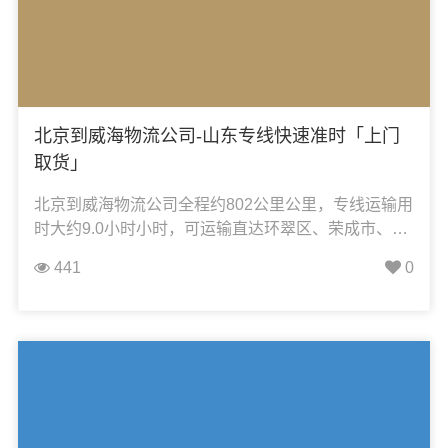
北京到威海物流公司-山东专线快速准时「上门
取货」
北京到威海物流公司全程约802公里公里，专线运输用
时大约9.0小时小时，可运输直达环翠区、荣成市、乳
山市、文登区、开发区、火炬开发区、开发区，凯冉
441
0
物流可承接：整车运输、零担运输、大件运输、轿车
托运、机械设备运输、汽车配件运输、食品饮料运
输、办公家具运输、电子电器运输、行李搬家物流运
输、电动车摩托车托运等货物的物流业务。