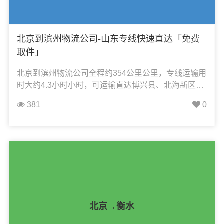
北京到滨州物流公司-山东专线快速直达「免费
取件」
北京到滨州物流公司全程约354公里公里，专线运输用
时大约4.3小时小时，可运输直达博兴县、北海新区、
滨城区、惠民县、邹平市、无棣县、阳信县、沾化
381
0
区，凯冉物流可承接：整车运输、零担运输、大件运
输、轿车托运、机械设备运输、汽车配件运输、食品
饮料运输、办公家具运输、电子电器运输、行李搬家
物流运输、电动车摩托车托运等货物的物流业务。
北京→衡水