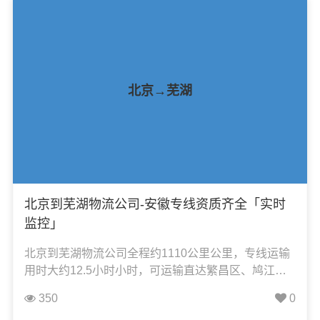
物流业务。
北京→芜湖
北京到芜湖物流公司-安徽专线资质齐全「实时
监控」
北京到芜湖物流公司全程约1110公里公里，专线运输
用时大约12.5小时小时，可运输直达繁昌区、鸠江
区、镜湖区、无为市、南陵县、湾沚区、弋江区，凯
350
0
冉物流可承接：整车运输、零担运输、大件运输、轿