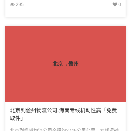
阿拉善右旗、阿拉善左旗、开发区，凯冉物流可承
295
0
接：整车运输、零担运输、大件运输、轿车托运、机
械设备运输、汽车配件运输、食品饮料运输、办公家
具运输、电子电器运输、行李搬家物流运输、电动车
摩托车托运等货物的物流业务。
北京→儋州
北京到儋州物流公司-海南专线机动性高「免费
取件」
北京到儋州物流公司全程约2749公里公里，专线运输