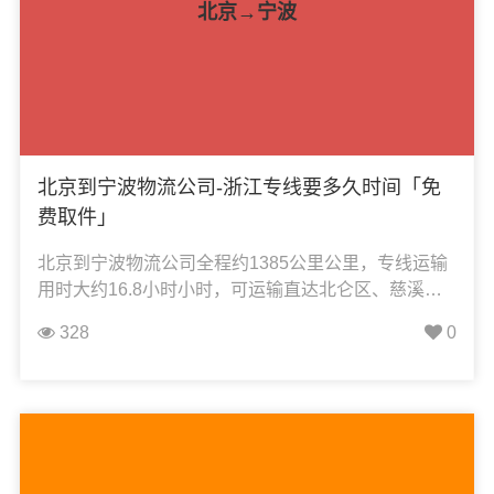
北京→宁波
北京到宁波物流公司-浙江专线要多久时间「免
费取件」
北京到宁波物流公司全程约1385公里公里，专线运输
用时大约16.8小时小时，可运输直达北仑区、慈溪
市、奉化区、高新区、海曙区、江北区、江东区、宁
328
0
海县、象山县、鄞州区、余姚市、镇海区，凯冉物流
可承接：整车运输、零担运输、大件运输、轿车托
运、机械设备运输、汽车配件运输、食品饮料运输、
办公家具运输、电子电器运输、行李搬家物流运输、
电动车摩托车托运等货物的物流业务。