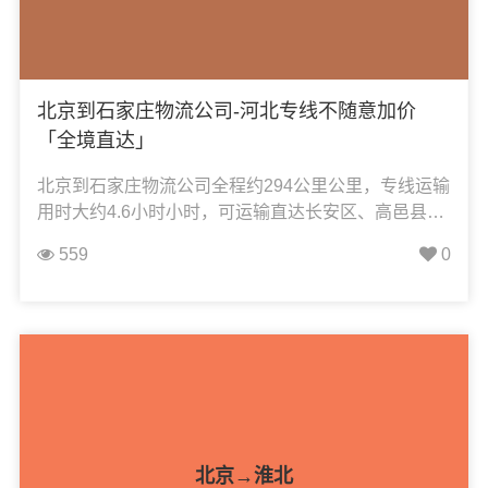
北京到石家庄物流公司-河北专线不随意加价
「全境直达」
北京到石家庄物流公司全程约294公里公里，专线运输
用时大约4.6小时小时，可运输直达长安区、高邑县、
藁城区、行唐县、晋州市、井陉矿区、井陉县、栾城
559
0
区、灵寿县、高新区、鹿泉区、无极县、平山县、桥
东区、桥西区、深泽县、新华区、辛集市、新乐市、
元氏县、裕华区、赵县、正定县、赞皇县，凯冉物流
可承接：整车运输、零担运输、大件运输、轿车托
运、机械设备运输、汽车配件运输、食品饮料运输、
办公家具运输、电子电器运输、行李搬家物流运输、
电动车摩托车托运等货物的物流业务。
北京→淮北