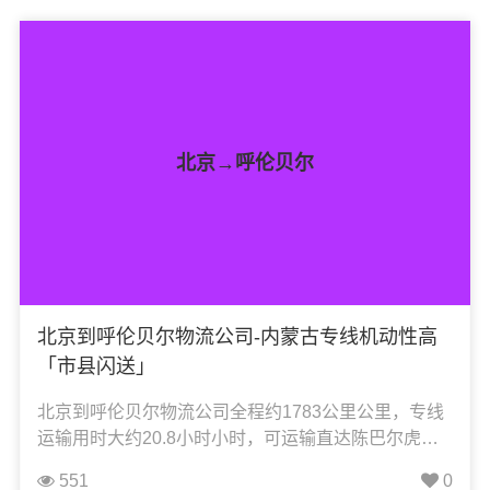
整车运输、零担运输、大件运输、轿车托运、机械设
备运输、汽车配件运输、食品饮料运输、办公家具运
输、电子电器运输、行李搬家物流运输、电动车摩托
车托运等货物的物流业务。
北京→呼伦贝尔
北京到呼伦贝尔物流公司-内蒙古专线机动性高
「市县闪送」
北京到呼伦贝尔物流公司全程约1783公里公里，专线
运输用时大约20.8小时小时，可运输直达陈巴尔虎
旗、根河市、海拉尔区、莫力达瓦达斡尔族自治旗、
551
0