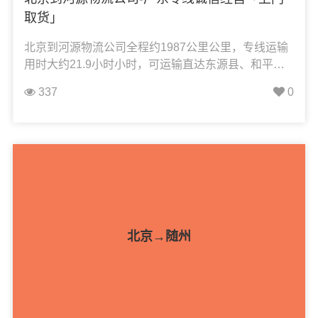
取货」
北京到河源物流公司全程约1987公里公里，专线运输
用时大约21.9小时小时，可运输直达东源县、和平
县、连平县、龙川县、源城区、紫金县，凯冉物流可
337
0
承接：整车运输、零担运输、大件运输、轿车托运、
机械设备运输、汽车配件运输、食品饮料运输、办公
家具运输、电子电器运输、行李搬家物流运输、电动
车摩托车托运等货物的物流业务。
北京→随州