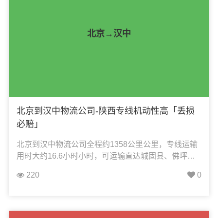
北京→汉中
北京到汉中物流公司-陕西专线机动性高「丢损
必赔」
北京到汉中物流公司全程约1358公里公里，专线运输
用时大约16.6小时小时，可运输直达城固县、佛坪
县、汉台区、开发区、留坝县、略阳县、勉县、宁强
220
0
县、南郑区、洋县、西乡县、镇巴县，凯冉物流可承
接：整车运输、零担运输、大件运输、轿车托运、机
械设备运输、汽车配件运输、食品饮料运输、办公家
具运输、电子电器运输、行李搬家物流运输、电动车