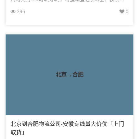
市、乾安县、宁江区、前郭县，凯冉物流可承接：整
396
0
车运输、零担运输、大件运输、轿车托运、机械设备
运输、汽车配件运输、食品饮料运输、办公家具运
输、电子电器运输、行李搬家物流运输、电动车摩托
车托运等货物的物流业务。
北京→合肥
北京到合肥物流公司-安徽专线量大价优「上门
取货」