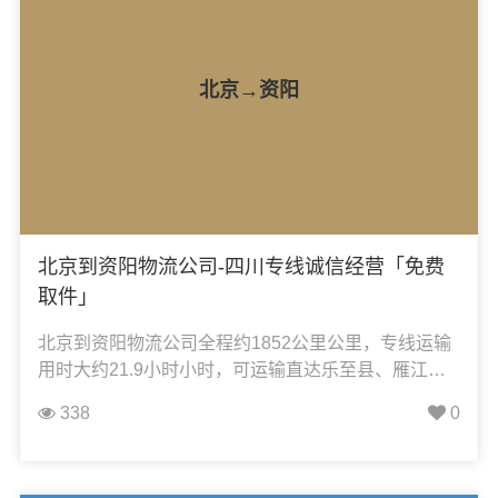
北京→资阳
北京到资阳物流公司-四川专线诚信经营「免费
取件」
北京到资阳物流公司全程约1852公里公里，专线运输
用时大约21.9小时小时，可运输直达乐至县、雁江
区、安岳县，凯冉物流可承接：整车运输、零担运
338
0
输、大件运输、轿车托运、机械设备运输、汽车配件
运输、食品饮料运输、办公家具运输、电子电器运
输、行李搬家物流运输、电动车摩托车托运等货物的