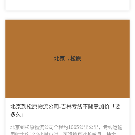
满洲里市、新巴尔虎右旗、新巴尔虎左旗、牙克石
市、扎兰屯市、鄂伦春自治旗、扎赉诺尔区、鄂温克
族自治旗、额尔古纳市、阿荣旗，凯冉物流可承接：
整车运输、零担运输、大件运输、轿车托运、机械设
备运输、汽车配件运输、食品饮料运输、办公家具运
输、电子电器运输、行李搬家物流运输、电动车摩托
车托运等货物的物流业务。
北京→松原
北京到松原物流公司-吉林专线不随意加价「要
多久」
北京到松原物流公司全程约1065公里公里，专线运输
用时大约12.3小时小时，可运输直达长岭县、扶余