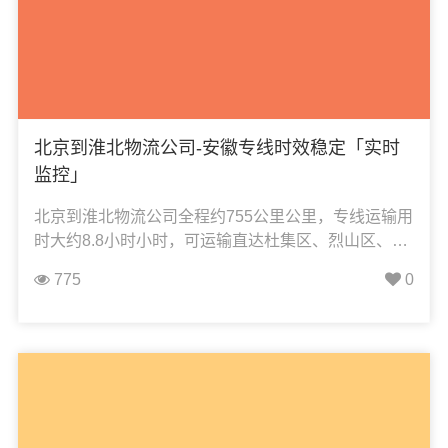
北京到淮北物流公司-安徽专线时效稳定「实时
监控」
北京到淮北物流公司全程约755公里公里，专线运输用
时大约8.8小时小时，可运输直达杜集区、烈山区、濉
溪县、相山区，凯冉物流可承接：整车运输、零担运
775
0
输、大件运输、轿车托运、机械设备运输、汽车配件
运输、食品饮料运输、办公家具运输、电子电器运
输、行李搬家物流运输、电动车摩托车托运等货物的
物流业务。