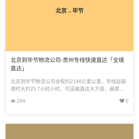
北京→毕节
北京到毕节物流公司-贵州专线快速直达「全境
直达」
北京到毕节物流公司全程约2148公里公里，专线运输
用时大约25.7小时小时，可运输直达大方县、赫章
县、金沙县、纳雍县、黔西市、七星关区、威宁县、
244
0
织金县，凯冉物流可承接：整车运输、零担运输、大
件运输、轿车托运、机械设备运输、汽车配件运输、
食品饮料运输、办公家具运输、电子电器运输、行李
搬家物流运输、电动车摩托车托运等货物的物流业
务。