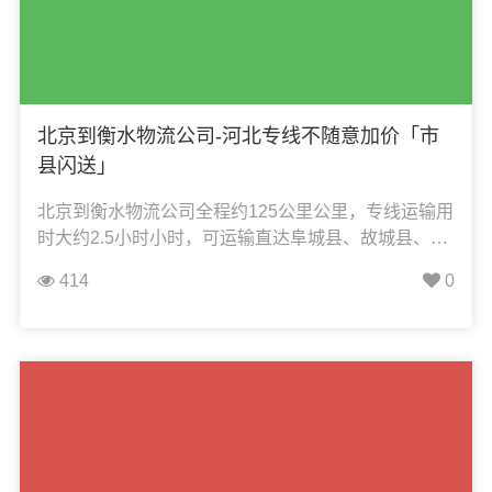
北京到衡水物流公司-河北专线不随意加价「市
县闪送」
北京到衡水物流公司全程约125公里公里，专线运输用
时大约2.5小时小时，可运输直达阜城县、故城县、冀
州区、景县、饶阳县、深州市、桃城区、武强县、武
414
0
邑县、枣强县、安平县，凯冉物流可承接：整车运
输、零担运输、大件运输、轿车托运、机械设备运
输、汽车配件运输、食品饮料运输、办公家具运输、
电子电器运输、行李搬家物流运输、电动车摩托车托
运等货物的物流业务。