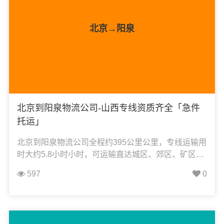
北京→阳泉
北京到阳泉物流公司-山西专线资质齐全「急件
托运」
北京到阳泉物流公司全程约395公里公里，专线运输用
时大约5.8小时小时，可运输直达城区、郊区、矿区、
平定县、盂县，凯冉物流可承接：整车运输、零担运
597
0
输、大件运输、轿车托运、机械设备运输、汽车配件
运输、食品饮料运输、办公家具运输、电子电器运
输、行李搬家物流运输、电动车摩托车托运等货物的
物流业务。