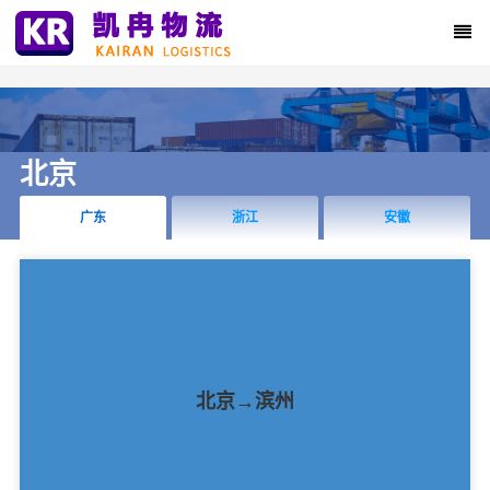
北京
广东
浙江
安徽
北京→滨州