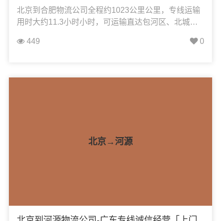
北京到合肥物流公司全程约1023公里公里，专线运输
用时大约11.3小时小时，可运输直达包河区、北城新
区、滨湖新区、长丰县、巢湖市、肥东县、肥西县、
449
0
高新区、开发区、庐江县、庐阳区、蜀山区、高新
区、瑶海区、政务文化新区，凯冉物流可承接：整车
运输、零担运输、大件运输、轿车托运、机械设备运
输、汽车配件运输、食品饮料运输、办公家具运输、
电子电器运输、行李搬家物流运输、电动车摩托车托
运等货物的物流业务。
北京→河源
北京到河源物流公司-广东专线诚信经营「上门