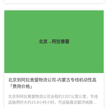
车托运、机械设备运输、汽车配件运输、食品饮料运
输、办公家具运输、电子电器运输、行李搬家物流运
输、电动车摩托车托运等货物的物流业务。
北京→阿拉善盟
北京到阿拉善盟物流公司-内蒙古专线机动性高
「费用价格」
北京到阿拉善盟物流公司全程约1207公里公里，专线
运输用时大约15.8小时小时，可运输直达额济纳旗、