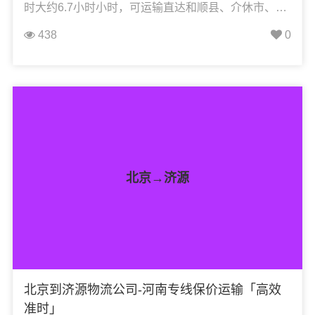
时大约6.7小时小时，可运输直达和顺县、介休市、灵
石县、平遥县、祁县、寿阳县、太谷区、昔阳县、榆
438
0
次区、榆社县、左权县，凯冉物流可承接：整车运
输、零担运输、大件运输、轿车托运、机械设备运
输、汽车配件运输、食品饮料运输、办公家具运输、
电子电器运输、行李搬家物流运输、电动车摩托车托
运等货物的物流业务。
北京→济源
北京到济源物流公司-河南专线保价运输「高效
准时」