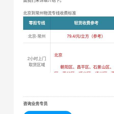
面我们来详细介绍下。
北京到常州物流专线收费标准
零担专线
轻货收费参考
北京-常州
79.4/元/立方（参考）
北京
2小时上门
取货区域
朝阳区、昌平区、石景山区、大
区、平谷区、顺义区、通州区、
常州
4小时送货
上门区域
咨询业务专员
金坛区、溧阳市、天宁区、武进