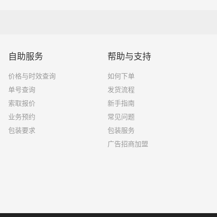
择了一家不靠谱的物流公司，可能会面临以下风险和损失：
自助服务
帮助与支持
运输过程中丢失或损坏你的包裹，导致你的物品无法送达或受到
价格与时效查询
如何下单
单号查询
发货流程
输过程中出现延误，导致你的物品无法按时送达；
索取报价
新手指南
业务预约
常见问题
质的服务，例如不及时回复客户咨询、不提供准确的物流信息等
包装要求
包装服务
广告招商加盟
风险，例如不遵守运输规定、不保障货物安全等；
损坏，你可能需要支付额外的费用来修复或替换物品，导致经济