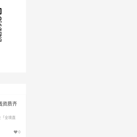
用需
线资质齐
全「全境直
0