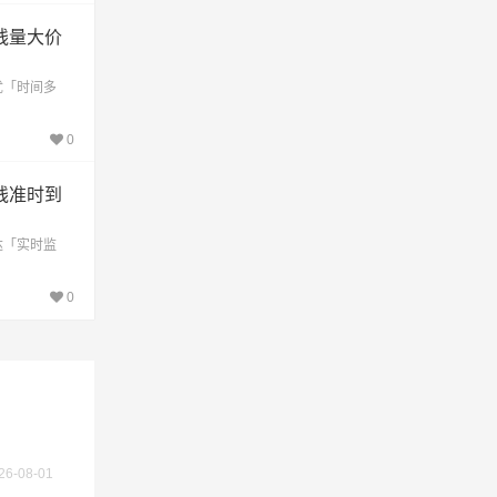
交价
线量大价
优「时间多
0
线准时到
达「实时监
0
26-08-01