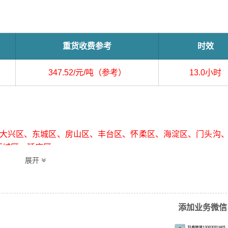
重货收费参考
时效
347.52/元/吨（参考）
13.0小时
兴区、东城区、房山区、丰台区、怀柔区、海淀区、门头沟
西城区、延庆区
展开
添加业务微信
区、新北区、钟楼区（详细送货位置请电话沟通）