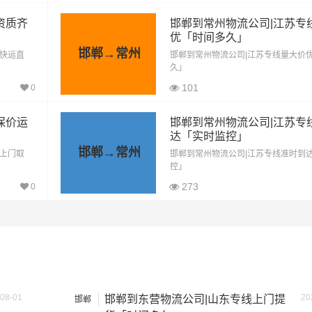
按单价×公里，以上报价为市场透明价，仅供参考，不作为最终成
资质齐
邯郸到常州物流公司|江苏专
优「时间多久」
格，望知晓！
邯郸→常州
「快运直
邯郸到常州物流公司|江苏专线量大价
久」
101
0
保价运
邯郸到常州物流公司|江苏专
方）
装载重量（
吨
）
尺寸（米）
达「实时监控」
邯郸→常州
「上门取
邯郸到常州物流公司|江苏专线准时到
1.8×1.6×1.7
0.8吨
控」
273
0
1.2吨
2.4×1.6×1.9
1.5吨
2.4×1.8×2.2
1.2吨
2×1.8×2.2
08-01
20
邯郸到东营物流公司|山东专线上门提
邯郸
1.5吨
3×2×2.9