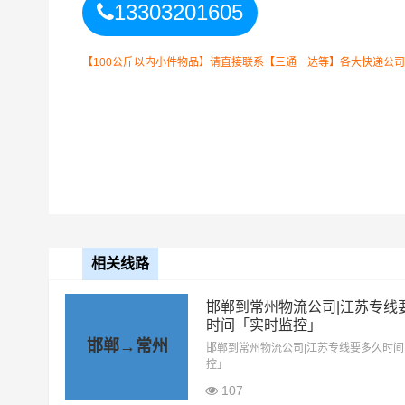
13303201605
以上
北京
到
常州
零担专线费用为
备注
要结合实际您的需求和货
【100公斤以内小件物品】请直接联系【三通一达等】各大快递公司！如
北京到常州物流公司整车运输收费标准
整车运输车
单价
型
4.2米高栏
3.5元
6.8米高栏
5.5元
相关线路
9.6米高栏
7.5元
邯郸到常州物流公司|江苏专线
时间「实时监控」
13米平板
8.5元
邯郸→常州
邯郸到常州物流公司|江苏专线要多久时
控」
17.5米平板
10.5元
107