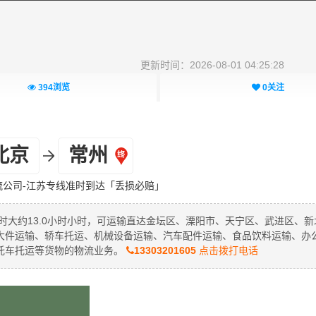
更新时间：2026-08-01 04:25:28
394
浏览
0
关注
北京
常州
流公司-江苏专线准时到达「丢损必赔」
时大约13.0小时小时，可运输直达金坛区、溧阳市、天宁区、武进区、新
大件运输、轿车托运、机械设备运输、汽车配件运输、食品饮料运输、办
托车托运等货物的物流业务。
13303201605
点击拨打电话