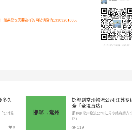
市场透明价，仅供参考，不作为最终成交价格，望知晓！实际费
物特性来确定最终合作价格，可咨询
凯冉物流
客服获取报价。
果您也需要这样的网站请咨询13303201605。
里程
总价
1086公里
3801元
1086公里
5973元
1086公里
8145元
要多久
邯郸到常州物流公司|江苏专
全「全境直达」
1086公里
9231元
邯郸→常州
间「实时监
邯郸到常州物流公司|江苏专线资质齐
达」
1086公里
11403元
119
0