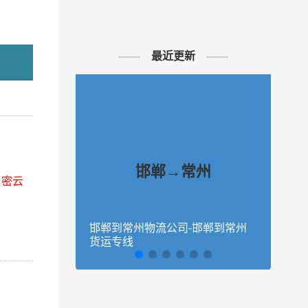
最近更新
邯郸→常州
、密云
邯郸到常州物流公司-邯郸到常州
石家
货运专线
常州