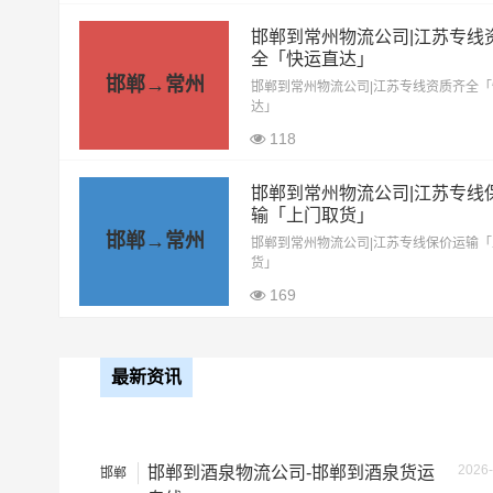
整车运输价格计算方式通常是
邯郸到常州物流公司|江苏专线
备注
全「快运直达」
邯郸→常州
邯郸到常州物流公司|江苏专线资质齐全
达」
根据货物类型选择合适车型
118
邯郸到常州物流公司|江苏专线
车型
装载体积（立
输「上门取货」
邯郸→常州
邯郸到常州物流公司|江苏专线保价运输
小面包车
4立方
货」
169
中型面包车
6立方
依维柯
9立方
最新资讯
微型货车
6立方
2026-
邯郸到酒泉物流公司-邯郸到酒泉货运
邯郸
小型货车
9立方