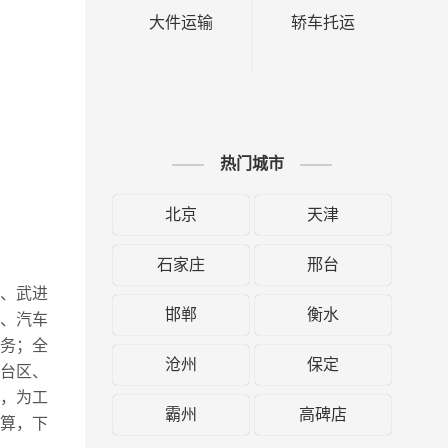
大件运输
轿车托运
热门城市
北京
天津
石家庄
邢台
区、武进
邯郸
衡水
、汽车
务；全
沧州
保定
丰台区、
，为工
霸州
高碑店
算，下