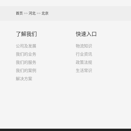
首页
>>
河北
>>
北京
其他货主物流经验分享
已发过
北京
到
常州
货物的货主告诉大家如果你选
了解我们
快速入口
1、包裹丢失或损坏：不靠谱的物流公司可能会在
公司及发展
物流知识
我们的业务
行业资讯
2、运输时间延迟：不靠谱的物流公司可能会在运
我们的服务
政策法规
我们的案例
生活常识
3、服务质量差：不靠谱的物流公司可能会提供劣
解决方案
4、安全风险：不靠谱的物流公司可能会存在安全
5、经济损失：如果你的包裹在运输过程中丢失或