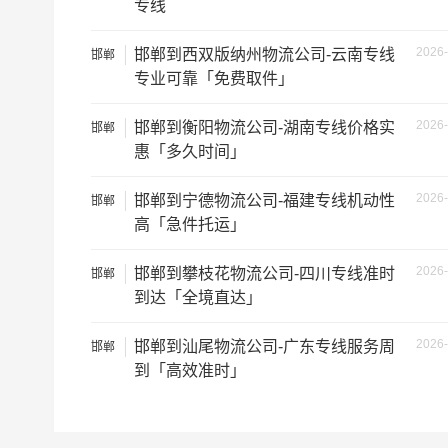
专线
中型货车
20立方
2026-
邯郸到西双版纳州物流公司-云南专线
邯郸
专业可靠「免费取件」
5米2货车
28立方
2026-
邯郸到衡阳物流公司-湖南专线价格实
邯郸
6米8货车
43立方
惠「多久时间」
2026-
邯郸到宁德物流公司-福建专线机动性
7米6货车
48立方
邯郸
高「急件托运」
9米6货车
61立方
2026-
邯郸到攀枝花物流公司-四川专线准时
邯郸
到达「全境直达」
13米货车
81立方
2026-
邯郸到汕尾物流公司-广东专线服务周
邯郸
17米+箱式货车
150立方
到「高效准时」
17.5米货车
137立方