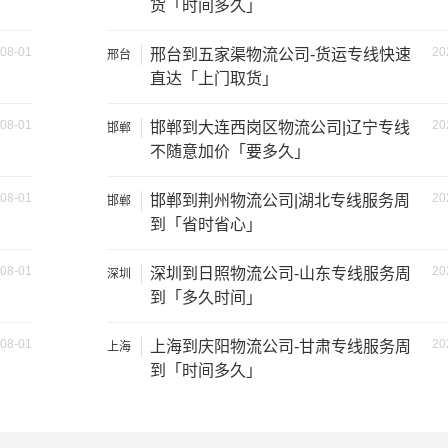
货「时间多久」
2吨
3.8×2×2.9
08-01
20
邢台到五家渠物流公司-货运专线快速
邢台
直达「上门取货」
6吨
5×2.4×2.9
08-01
20
邯郸到大连西岗区物流公司|辽宁专线
邯郸
8吨
6×2.4×2.9
不随意加价「要多久」
08-01
20
邯郸到荆州物流公司|湖北专线服务周
10吨
7×2.4×2.9
邯郸
到「省时省心」
17吨
9×2.4×2.9
08-01
20
深圳到日照物流公司-山东专线服务周
深圳
到「多久时间」
20吨
13×2.4×2.9
08-01
20
上海到庆阳物流公司-甘肃专线服务周
上海
27吨
17×2.8×2.9
到「时间多久」
17.5×2.8×2.9
29吨