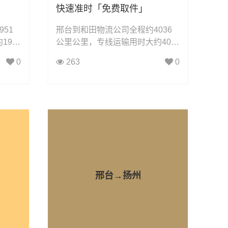
快速准时「免费取件」
51
邢台到和田物流公司全程约4036
9.4
公里公里，专线运输用时大约40.7
：整车
小时小时，凯冉物流可承接：整车
0
263
0
、轿车
运输、零担运输、大件运输、轿车
配件运
托运、机械设备运输、汽车配件运
具运
输、食品饮料运输、办公家具运
家物流
输、电子电器运输、行李搬家物流
货物的
运输、电动车摩托车托运等货物的
物流业务。
邢台→扬州