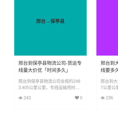
邢台→保亭县
邢台到保亭县物流公司-货运专
邢台到
线量大价优「时间多久」
线要多
邢台到保亭县物流公司全程约248
邢台到大
3.405公里公里，专线运输用时大
7公里公
约27.8小时小时，凯冉物流可承
6小时小
243
0
236
接：整车运输、零担运输、大件运
车运输、
输、轿车托运、机械设备运输、汽
车托运、
车配件运输、食品饮料运输、办公
运输、食