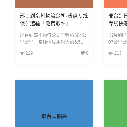
邢台到亳州物流公司-货运专线
邢台到
保价运输「免费取件」
专线快
邢台到亳州物流公司全程约684公
邢台到巴
里公里，专线运输用时大约6.5小
07公里
时小时，凯冉物流可承接：整车运
0.4小
229
0
213
输、零担运输、大件运输、轿车托
整车运输
运、机械设备运输、汽车配件运
轿车托运
输、食品饮料运输、办公家具运
件运输、
输、电子电器运输、行李搬家物流
运输、电
运输、电动车摩托车托运等货物的
流运输、
物流业务。
的物流业
邢台→韶关