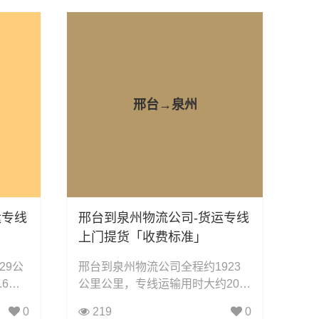
家物流
输、电子电器运输、行李搬家物流
货物的
运输、电动车摩托车托运等货物的
物流业务。
邢台→泉州
运专线
邢台到泉州物流公司-货运专线
上门提货「收费标准」
29公
邢台到泉州物流公司全程约1923
6小
公里公里，专线运输用时大约20.0
整车运
小时小时，凯冉物流可承接：整车
0
219
0
轿车托
运输、零担运输、大件运输、轿车