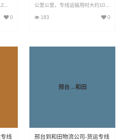
2小
公里公里，专线运输用时大约10.5
整车运
小时小时，凯冉物流可承接：整车
0
183
0
轿车托
运输、零担运输、大件运输、轿车
件运
托运、机械设备运输、汽车配件运
具运
输、食品饮料运输、办公家具运
家物流
输、电子电器运输、行李搬家物流
货物的
运输、电动车摩托车托运等货物的
物流业务。
邢台→和田
运专线
邢台到和田物流公司-货运专线