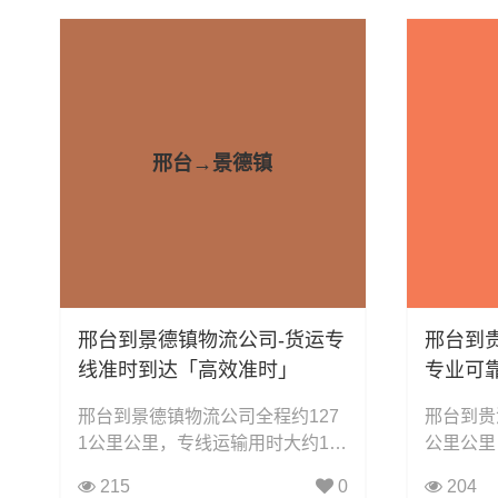
家具运输、电子电器运输、行李搬
输、电子
家物流运输、电动车摩托车托运等
运输、电
货物的物流业务。
物流业务
邢台→景德镇
邢台到景德镇物流公司-货运专
邢台到
线准时到达「高效准时」
专业可
邢台到景德镇物流公司全程约127
邢台到贵
1公里公里，专线运输用时大约12.
公里公里
9小时小时，凯冉物流可承接：整
小时小时
215
0
204
车运输、零担运输、大件运输、轿
运输、零