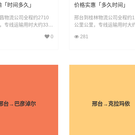
输「时间多久」
价格实惠「多久时间」
昌物流公司全程约2710
邢台到桂林物流公司全程约19
，专线运输用时大约33.0
公里公里，专线运输用时大约1
，凯冉物流可承接：整车
小时小时，凯冉物流可承接
0
281
担运输、大件运输、轿车
运输、零担运输、大件运输
械设备运输、汽车配件运
托运、机械设备运输、汽车
饮料运输、办公家具运
输、食品饮料运输、办公家
电器运输、行李搬家物流
输、电子电器运输、行李搬
动车摩托车托运等货物的
运输、电动车摩托车托运等
。
物流业务。
邢台→巴彦淖尔
邢台→克拉玛依