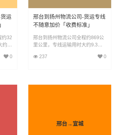
-货运
邢台到扬州物流公司-货运专线
」
不随意加价「收费标准」
约32
邢台到扬州物流公司全程约869公
大约3
里公里，专线运输用时大约9.3小
接：
时小时，凯冉物流可承接：整车运
0
237
0
运输、
输、零担运输、大件运输、轿车托
汽车配
运、机械设备运输、汽车配件运
公家具
输、食品饮料运输、办公家具运
搬家物
输、电子电器运输、行李搬家物流
等货物
运输、电动车摩托车托运等货物的
物流业务。
邢台→宣城