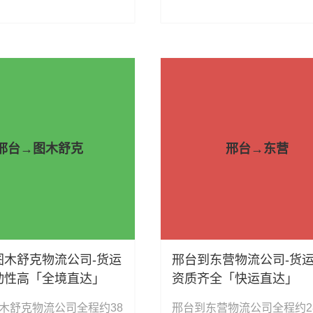
械设备运输、汽车配件运
运、机械设备运输、汽车配
饮料运输、办公家具运
输、食品饮料运输、办公家
电器运输、行李搬家物流
输、电子电器运输、行李搬
动车摩托车托运等货物的
运输、电动车摩托车托运等
。
物流业务。
邢台→图木舒克
邢台→东营
图木舒克物流公司-货运
邢台到东营物流公司-货
动性高「全境直达」
资质齐全「快运直达」
木舒克物流公司全程约38
邢台到东营物流公司全程约2