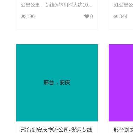
公里公里，专线运输用时大约10.7
51公里
小时小时，凯冉物流可承接：整车
9.5小
196
0
344
运输、零担运输、大件运输、轿车
整车运输
托运、机械设备运输、汽车配件运
轿车托运
输、食品饮料运输、办公家具运
件运输、
输、电子电器运输、行李搬家物流
运输、电
运输、电动车摩托车托运等货物的
流运输、
物流业务。
的物流业
邢台→安庆
邢台到安庆物流公司-货运专线
邢台到