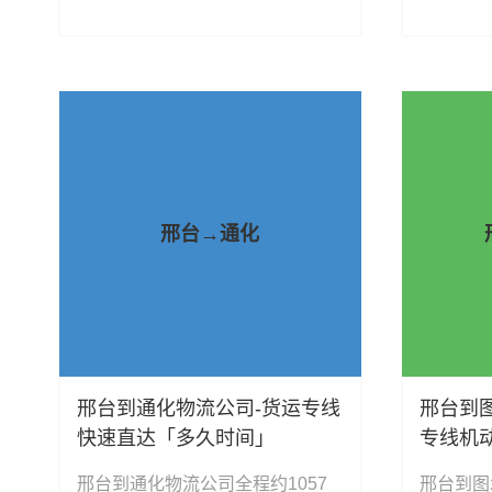
车托运、机械设备运输、汽车配件
托运、机
运输、食品饮料运输、办公家具运
输、食品
输、电子电器运输、行李搬家物流
输、电子
运输、电动车摩托车托运等货物的
运输、电
物流业务。
物流业务
邢台→通化
邢台到通化物流公司-货运专线
邢台到
快速直达「多久时间」
专线机
邢台到通化物流公司全程约1057
邢台到图