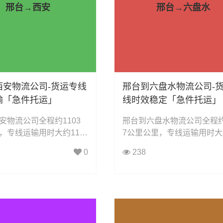
邢台→西安
邢台→六盘水
西安物流公司-货运专线
邢台到六盘水物流公司-
输「急件托运」
线时效稳定「急件托运」
安物流公司全程约1103
邢台到六盘水物流公司全程约
，专线运输用时大约11.8
7公里公里，专线运输用时大约
，凯冉物流可承接：整车
4小时小时，凯冉物流可承
0
238
担运输、大件运输、轿车
车运输、零担运输、大件运
械设备运输、汽车配件运
车托运、机械设备运输、汽
饮料运输、办公家具运
运输、食品饮料运输、办公
电器运输、行李搬家物流
输、电子电器运输、行李搬
动车摩托车托运等货物的
运输、电动车摩托车托运等
。
物流业务。