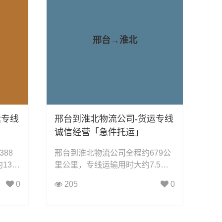
邢台→淮北
运专线
邢台到淮北物流公司-货运专线
诚信经营「急件托运」
88
邢台到淮北物流公司全程约679公
3.7
里公里，专线运输用时大约7.5小
：整车
时小时，凯冉物流可承接：整车运
0
205
0
、轿车
输、零担运输、大件运输、轿车托
配件运
运、机械设备运输、汽车配件运
具运
输、食品饮料运输、办公家具运