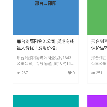
邢台→邵阳
邢台到邵阳物流公司-货运专线
邢台到
量大价优「费用价格」
保价运
邢台到邵阳物流公司全程约1643
邢台到西
公里公里，专线运输用时大约16.2
公里公里
小时小时，凯冉物流可承接：整车
小时小时
267
0
251
运输、零担运输、大件运输、轿车
运输、零
托运、机械设备运输、汽车配件运
托运、机
输、食品饮料运输、办公家具运
输、食品
输、电子电器运输、行李搬家物流
输、电子
运输、电动车摩托车托运等货物的
运输、电
物流业务。
物流业务