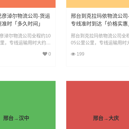
巴彦淖尔物流公司-货运
邢台到克拉玛依物流公司
速准时「多久时间」
专线准时到达「价格实惠
彦淖尔物流公司全程约10
邢台到克拉玛依物流公司全程
公里，专线运输用时大约1
05公里公里，专线运输用时
时小时，凯冉物流可承接：
1.1小时小时，凯冉物流可承
0
199
、零担运输、大件运输、
整车运输、零担运输、大件
、机械设备运输、汽车配
轿车托运、机械设备运输、
食品饮料运输、办公家具
件运输、食品饮料运输、办
子电器运输、行李搬家物
运输、电子电器运输、行李
电动车摩托车托运等货物
流运输、电动车摩托车托运
务。
的物流业务。
邢台→汉中
邢台→大庆