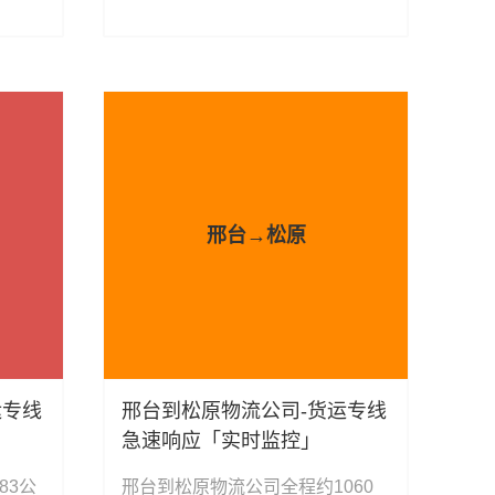
件运
托运、机械设备运输、汽车配件运
具运
输、食品饮料运输、办公家具运
家物流
输、电子电器运输、行李搬家物流
货物的
运输、电动车摩托车托运等货物的
物流业务。
邢台→松原
运专线
邢台到松原物流公司-货运专线
急速响应「实时监控」
83公
邢台到松原物流公司全程约1060