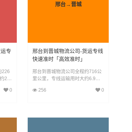
邢台→晋城
货运专
邢台到晋城物流公司-货运专线
快速准时「高效准时」
226
邢台到晋城物流公司全程约716公
25.
里公里，专线运输用时大约6.9小
接：整
时小时，凯冉物流可承接：整车运
0
256
0
输、轿
输、零担运输、大件运输、轿车托
车配件
运、机械设备运输、汽车配件运
家具运
输、食品饮料运输、办公家具运
家物流
输、电子电器运输、行李搬家物流
货物的
运输、电动车摩托车托运等货物的
物流业务。