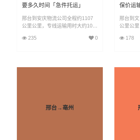
要多久时间「急件托运」
保价运
邢台到安庆物流公司全程约1107
邢台到文
公里公里，专线运输用时大约10.0
公里公里
小时小时，凯冉物流可承接：整车
小时小时
235
0
178
运输、零担运输、大件运输、轿车
运输、零
托运、机械设备运输、汽车配件运
托运、机
输、食品饮料运输、办公家具运
输、食品
输、电子电器运输、行李搬家物流
输、电子
运输、电动车摩托车托运等货物的
运输、电
物流业务。
物流业务
邢台→亳州