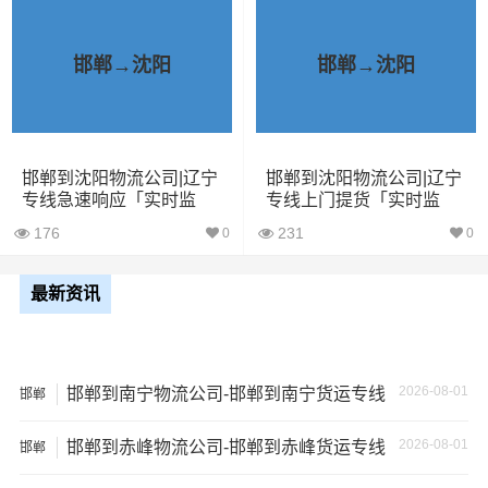
已发过邯郸到沈阳物流专线的货主告诉大家如果你选择了
一家不靠谱的物流公司，可能会面临以下风险和损失：
邯郸→沈阳
邯郸→沈阳
1、包裹丢失或损坏：不靠谱的物流公司可能会在运输过程
中丢失或损坏你的包裹，导致你的物品无法送达或受到损
坏；
邯郸到沈阳物流公司|辽宁
邯郸到沈阳物流公司|辽宁
专线急速响应「实时监
专线上门提货「实时监
控」
控」
2、运输时间延迟：不靠谱的物流公司可能会在运输过程中
176
231
0
0
出现延误，导致你的物品无法按时送达；
最新资讯
3、服务质量差：不靠谱的物流公司可能会提供劣质的服
务，例如不及时回复客户咨询、不提供准确的物流信息
等；
2026-08-01
邯郸到南宁物流公司-邯郸到南宁货运专线
邯郸
4、安全风险：不靠谱的物流公司可能会存在安全风险，例
2026-08-01
如不遵守运输规定、不保障货物安全等；
邯郸到赤峰物流公司-邯郸到赤峰货运专线
邯郸