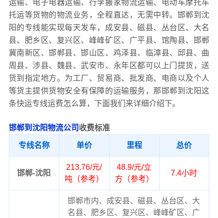
运输、电子电器运输、行李搬家物流运输、电动车摩托车
托运等货物的物流业务，全程直达，无需中转。邯郸到沈
阳的专线能实现每天发车，成安县、磁县、丛台区、大名
县、肥乡区、复兴区、峰峰矿区、广平县、馆陶县、邯郸
冀南新区、邯郸县、邯山区、鸡泽县、临漳县、邱县、曲
周县、涉县、魏县、武安市、永年区都可以上门提货，送
货到指定地方。为工厂、贸易商、批发商、电商以及个人
等货主提供货物安全有保障的运输服务，那邯郸到沈阳这
条快运专线运费怎么算，下面我们来详细介绍下。
邯郸到沈阳物流公司
收费标准
专线名称
单价
里程
总价
213.76/元/
48.9/元/立
邯郸-沈阳
7.4小时
吨（参考）
方（参考）
邯郸市内、成安县、磁县、丛台区、大
名县、肥乡区、复兴区、峰峰矿区、广