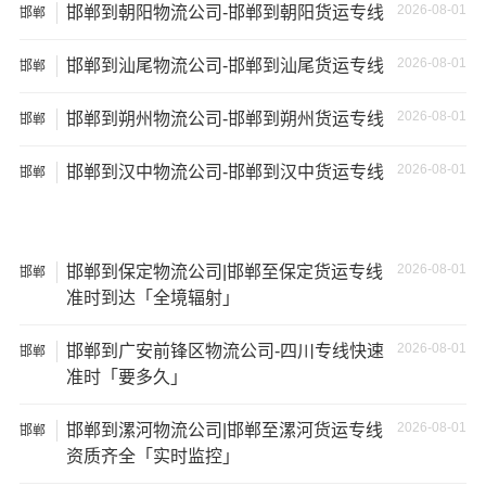
2026-08-01
邯郸到朝阳物流公司-邯郸到朝阳货运专线
5、经济损失：如果你的包裹在运输过程中丢失或损坏，你
邯郸
可能需要支付额外的费用来修复或替换物品，导致经济损
2026-08-01
邯郸到汕尾物流公司-邯郸到汕尾货运专线
邯郸
失。
2026-08-01
邯郸到朔州物流公司-邯郸到朔州货运专线
邯郸
2026-08-01
邯郸到汉中物流公司-邯郸到汉中货运专线
邯郸
2026-08-01
邯郸到保定物流公司|邯郸至保定货运专线
邯郸
准时到达「全境辐射」
2026-08-01
邯郸到广安前锋区物流公司-四川专线快速
邯郸
准时「要多久」
2026-08-01
邯郸到漯河物流公司|邯郸至漯河货运专线
邯郸
温馨提示
资质齐全「实时监控」