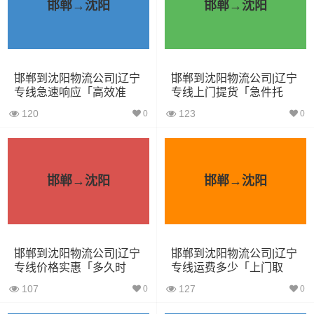
3.2米货车
9.6立方
1.2吨
3.2×1.5×2
邯郸→沈阳
邯郸→沈阳
3.8米货车
15立方
2吨
3.8×1.7×2.2
4.2米货车
22立方
5吨
4.2×2.4×2.5
邯郸到沈阳物流公司|辽宁
邯郸到沈阳物流公司|辽宁
专线急速响应「高效准
专线上门提货「急件托
5.2米货车
31立方
8吨
5.2×2.4×2.6
时」
运」
120
123
0
0
6.8米货车
40立方
10吨
6.8×2.4×2.8
7.6米货车
48立方
16吨
7.6×2.4×2.8
邯郸→沈阳
邯郸→沈阳
9.6米货车
58立方
18吨
9.6×2.4×2.5
13米货车
80立方
33吨
13×2.4×2.8
邯郸到沈阳物流公司|辽宁
邯郸到沈阳物流公司|辽宁
17.5米货车
130立方
33吨
17.5×3×2.8
专线价格实惠「多久时
专线运费多少「上门取
间」
货」
107
127
0
0
其他货主物流经验分享