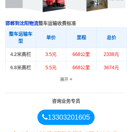
邯郸到沈阳物流
整车运输收费标准
整车运输车
单价
里程
总价
型
4.2米高栏
3.5元
668公里
2338元
6.8米高栏
5.5元
668公里
3674元
展开
9.6米高栏
7.5元
668公里
5010元
13米高栏
8.5元
668公里
5678元
咨询业务专员
17.5米平板
10.5元
668公里
7014元
13303201605
整车运输价格计算方式通常是按单价×公
备注
里，以上报价为市场透明价，仅供参