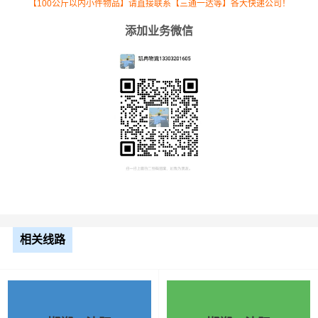
【100公斤以内小件物品】请直接联系【三通一达等】各大快递公司！
考，不作为最终成交价格，望知晓！
添加业务微信
相关线路
根据货物类型选择合适车型
车型
装载体积
装载重量
尺寸（米）