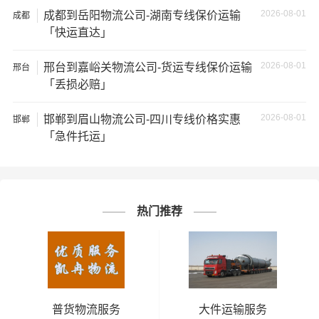
★ 本站所列邯郸到沈阳物流专线费用与时效仅供参考，如
2026-08-01
成都到岳阳物流公司-湖南专线保价运输
成都
需详细了解最低资费请电话咨询。
「快运直达」
★ 由于货运运输比较特殊，请您托运之前仔细清点您所托
2026-08-01
邢台到嘉峪关物流公司-货运专线保价运输
邢台
运的所有物品；如果您的货物需要临时存放，请尽早最快
「丢损必赔」
通知公司客服以便安排仓库存放。
2026-08-01
邯郸到眉山物流公司-四川专线价格实惠
邯郸
★ 为了提高
邯郸到沈阳物流专线
的服务质量，欢迎您对我
「急件托运」
们的服务提出意见或建议，我们会认真对待并及时把处理
意见汇报于您，非常感谢您对我们的支持，我们将为客户
的需求做出不懈的努力，您的满意就是我们前进的动力!
热门推荐
# 沈阳专线
# 沈阳货运
# 沈阳物流
标签：
# 邯郸专线
# 邯郸货运
# 邯郸物流
# 物流专线
# 物流公司
普货物流服务
大件运输服务