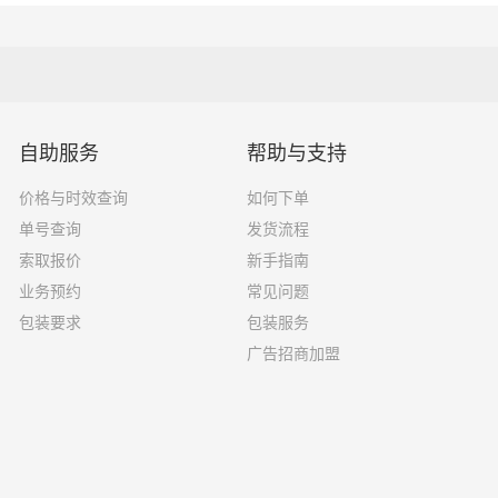
10吨
6.8×2.4×2.8
16吨
7.6×2.4×2.8
18吨
9.6×2.4×2.5
自助服务
帮助与支持
33吨
13×2.4×2.8
价格与时效查询
如何下单
单号查询
发货流程
33吨
17.5×3×2.8
索取报价
新手指南
业务预约
常见问题
包装要求
包装服务
广告招商加盟
选择了一家不靠谱的物流公司，可能会面临以下风险和损失：
运输过程中丢失或损坏你的包裹，导致你的物品无法送达或受到
输过程中出现延误，导致你的物品无法按时送达；