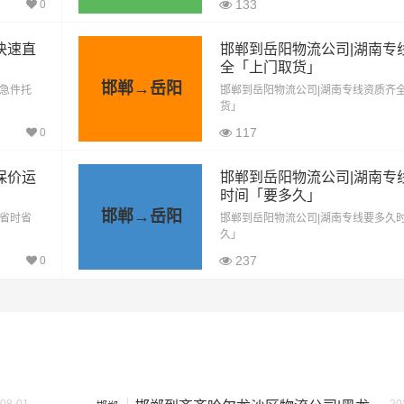
1349公里
10117.5元
133
0
1349公里
11466.5元
快速直
邯郸到岳阳物流公司|湖南专
全「上门取货」
1349公里
14164.5元
邯郸→岳阳
「急件托
邯郸到岳阳物流公司|湖南专线资质齐
货」
方式通常是按单价×公里，以上报价为市场透明价，仅供参考，
117
0
最终成交价格，望知晓！
保价运
邯郸到岳阳物流公司|湖南专
时间「要多久」
邯郸→岳阳
「省时省
邯郸到岳阳物流公司|湖南专线要多久
久」
237
0