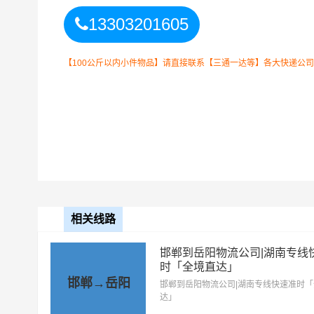
13303201605
【100公斤以内小件物品】请直接联系【三通一达等】各大快递公
保定到岳阳物流公司
整车运输收费标准
相关线路
整车运输车型
单价
4.2米高栏
3.5元
邯郸到岳阳物流公司|湖南专线
时「全境直达」
邯郸→岳阳
6.8米高栏
5.5元
邯郸到岳阳物流公司|湖南专线快速准时
达」