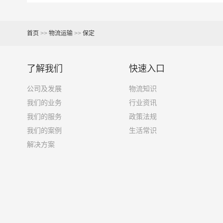
6.8米货车
40立方
首页
>>
物流运输
>>
保定
7.6米货车
48立方
9.6米货车
58立方
了解我们
快速入口
13米货车
80立方
公司及发展
物流知识
我们的业务
行业资讯
17.5米货车
130立方
我们的服务
政策法规
我们的案例
生活常识
其他货主物流经验分享
解决方案
已发过保定到岳阳物流专线的货主告诉大家如果你
1、包裹丢失或损坏：不靠谱的物流公司可能会在
2、运输时间延迟：不靠谱的物流公司可能会在运