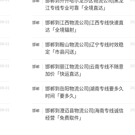
08-01
20
邯郸到齐齐哈尔龙沙区物流公司|黑龙
邯郸
江专线专业可靠「全境直达」
08-01
20
邯郸到江西物流公司|江西专线快速直
邯郸
达「全境辐射」
08-01
20
邯郸到鞍山物流公司|辽宁专线时效稳
邯郸
定「市县闪送」
08-01
20
邯郸到丽江物流公司|云南专线不随意
邯郸
加价「快运直达」
装载重量
尺寸（米）
08-01
20
邯郸到岳阳物流公司|湖南专线要多久
邯郸
1.2吨
3.2×1.5×2
时间「要多久」
2吨
3.8×1.7×2.2
08-01
20
邯郸到澄迈县物流公司|海南专线诚信
邯郸
经营「免费取件」
5吨
4.2×2.4×2.5
8吨
5.2×2.4×2.6