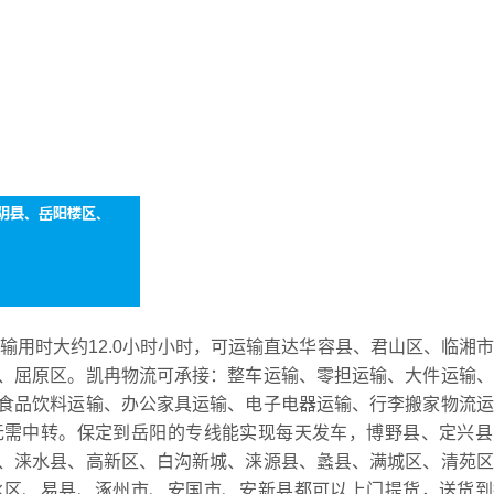
运输用时大约12.0小时小时，可运输直达华容县、君山区、临湘
、屈原区。凯冉物流可承接：整车运输、零担运输、大件运输、
食品饮料运输、办公家具运输、电子电器运输、行李搬家物流运
无需中转。保定到岳阳的专线能实现每天发车，博野县、定兴县
、涞水县、高新区、白沟新城、涞源县、蠡县、满城区、清苑区
水区、易县、涿州市、安国市、安新县都可以上门提货，送货到