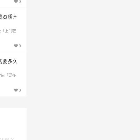
0
线资质齐
全「上门取
不作为
0
线要多久
时间「要多
0