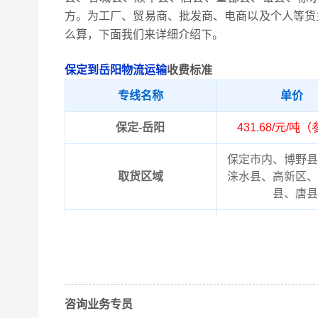
方。为工厂、贸易商、批发商、电商以及个人等货
么算，下面我们来详细介绍下。
保定到岳阳物流运输
收费标准
专线名称
单价
保定-岳阳
431.68/元/吨
保定市内、博野县
取货区域
涞水县、高新区、
县、唐县
岳阳市内、华容县
送货区域
以上保定到岳阳物
备注
晓！实际费用需要
咨询业务专员