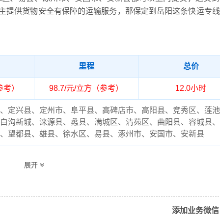
主提供货物安全有保障的运输服务，那保定到岳阳这条快运专线
里程
总价
（参考）
98.7/元/立方（参考）
12.0小时
、定兴县、定州市、阜平县、高碑店市、高阳县、竞秀区、莲池
白沟新城、涞源县、蠡县、满城区、清苑区、曲阳县、容城县、
、望都县、雄县、徐水区、易县、涿州市、安国市、安新县
、君山区、临湘市、汨罗市、平江县、湘阴县、岳阳楼区、岳阳
展开
云溪区、屈原区（详细送货位置请电话沟通）
流专线的费用为市场透明价，仅供参考，不作为最终成交价格，
结合实际您的需求和货物特性来确定最终合作价格，可咨询凯冉
添加业务微信
客服获取报价。