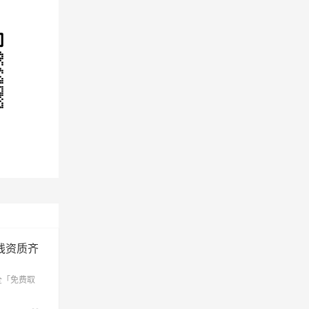
线资质齐
全「免费取