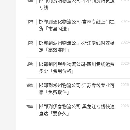
2026-
邯郸到资阳物流公司-邯郸到资阳货运
邯郸
专线
2026-
邯郸到通化物流公司-吉林专线上门提
邯郸
货「市县闪送」
2026-
邯郸到湖州物流公司-浙江专线时效稳
邯郸
定「高效准时」
2026-
邯郸到阿坝州物流公司-四川专线运费
邯郸
根据货物类型选择合适车型
多少「费用价格」
车型
装载体积
2026-
邯郸到常州物流公司-江苏专线专业可
邯郸
3.2米货车
9.6立方
靠「免费取件」
3.8米货车
15立方
2026-
邯郸到伊春物流公司-黑龙江专线快速
邯郸
直达「要多久」
4.2米货车
22立方
5.2米货车
31立方