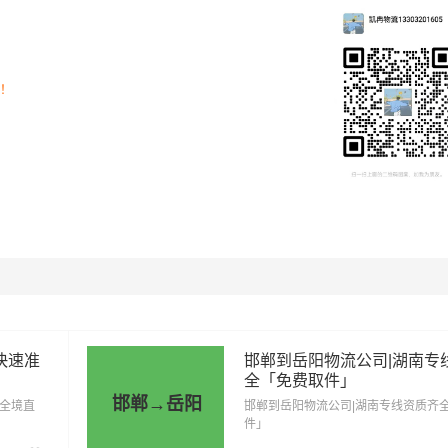
司！
里程
总价
1349公里
4721.5元
快速准
邯郸到岳阳物流公司|湖南专
全「免费取件」
邯郸→岳阳
1349公里
7419.5元
「全境直
邯郸到岳阳物流公司|湖南专线资质齐
件」