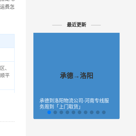
运费怎
最近更新
区、
承德→洛阳
顺平
县、
承德到洛阳物流公司-河南专线服
秦皇
务周到「上门取货」
量大
望知
物流