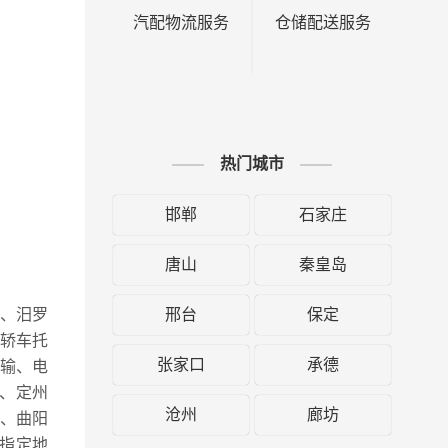
汽配物流服务
仓储配送服务
热门城市
邯郸
石家庄
唐山
秦皇岛
邢台
保定
市、汨罗
轿车托
张家口
承德
输、电
、定州
沧州
廊坊
、曲阳
指定地