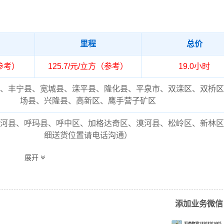
里程
总价
（参考）
125.7/元/立方（参考）
19.0小时
、丰宁县、宽城县、滦平县、隆化县、平泉市、双滦区、双桥区
场县、兴隆县、高新区、鹰手营子矿区
河县、呼玛县、呼中区、加格达奇区、漠河县、松岭区、新林区
细送货位置请电话沟通）
岭物流专线的费用为市场透明价，仅供参考，不作为最终成交价
展开
需要结合实际您的需求和货物特性来确定最终合作价格，可咨询
物流客服获取报价。
添加业务微信