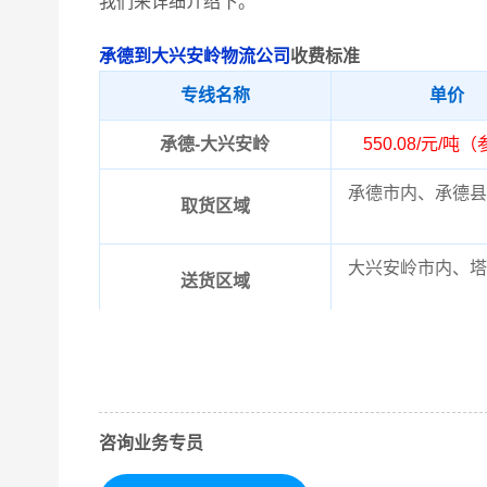
我们来详细介绍下。
承德到大兴安岭物流公司
收费标准
专线名称
单价
承德-大兴安岭
550.08/元/吨
承德市内、承德县
取货区域
大兴安岭市内、塔
送货区域
以上承德到大兴安
备注
望知晓！实际费用
咨询业务专员