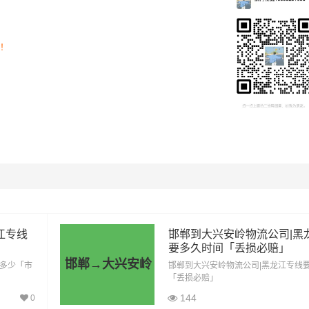
司！
里程
总价
1719公里
6016.5元
1719公里
9454.5元
江专线
邯郸到大兴安岭物流公司|黑
要多久时间「丢损必赔」
1719公里
12892.5元
邯郸→大兴安岭
费多少「市
邯郸到大兴安岭物流公司|黑龙江专线
「丢损必赔」
1719公里
14611.5元
144
0