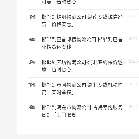
可靠「省时省心」
2026-
邯郸到株洲物流公司-湖南专线诚信经
邯郸
营「价格实惠」
2026-
邯郸到巴音郭楞物流公司-邯郸到巴音
邯郸
郭楞货运专线
根据货物类型选择合适车型
车型
装载体积
2026-
邯郸到廊坊物流公司-河北专线保价运
邯郸
输「省时省心」
3.2米货车
9.6立方
2026-
邯郸到黄冈物流公司-湖北专线机动性
邯郸
3.8米货车
15立方
高「实时监控」
4.2米货车
22立方
2026-
邯郸到海东市物流公司-青海专线服务
邯郸
周到「上门取货」
5.2米货车
31立方
6.8米货车
40立方