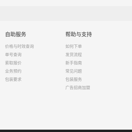
16吨
7.6×2.4×2.8
18吨
9.6×2.4×2.5
33吨
13×2.4×2.8
自助服务
帮助与支持
33吨
17.5×3×2.8
价格与时效查询
如何下单
单号查询
发货流程
索取报价
新手指南
业务预约
常见问题
果你选择了一家不靠谱的物流公司，可能会面临以下风险和损失
包装要求
包装服务
广告招商加盟
运输过程中丢失或损坏你的包裹，导致你的物品无法送达或受到
输过程中出现延误，导致你的物品无法按时送达；
质的服务，例如不及时回复客户咨询、不提供准确的物流信息等