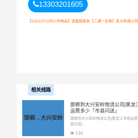
13303201605
【100公斤以内小件物品】请直接联系【三通一达等】各大快递公
承德到大兴安岭货运公司
整车运输收费标准
整车运输车型
单价
4.2米高栏
3.5元
相关线路
6.8米高栏
5.5元
邯郸到大兴安岭物流公司|黑龙
运费多少「市县闪送」
9.6米高栏
7.5元
邯郸→大兴安岭
邯郸到大兴安岭物流公司|黑龙江专线运
县闪送」
13米高栏
8.5元
134