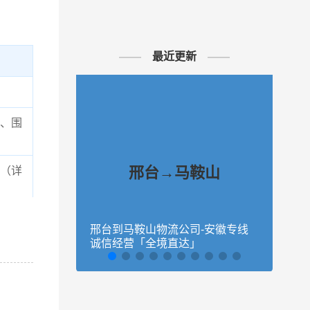
最近更新
、围
邢台→马鞍山
（详
格，
邢台到马鞍山物流公司-安徽专线
沧州
凯冉
诚信经营「全境直达」
速响