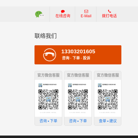
在线咨询
E-Mail
拨打电话
联络我们
13303201605
咨询 · 下单 · 投诉
官方微信客服
官方微信客服
官方微信客服
：
损坏；
咨询 ▪ 下单
咨询 ▪ 下单
查单 ▪ 建议
；