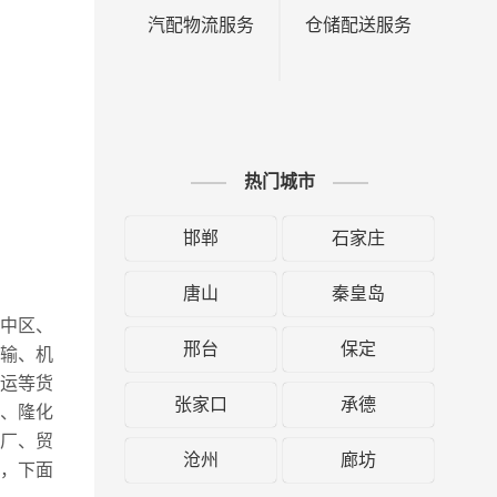
汽配物流服务
仓储配送服务
热门城市
邯郸
石家庄
唐山
秦皇岛
呼中区、
邢台
保定
输、机
运等货
张家口
承德
、隆化
厂、贸
沧州
廊坊
，下面