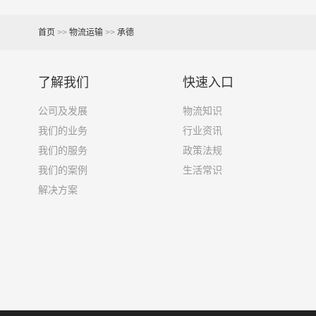
7.6米货车
48立方
首页
>>
物流运输
>>
承德
9.6米货车
58立方
13米货车
80立方
了解我们
快速入口
17.5米货车
130立方
公司及发展
物流知识
我们的业务
行业资讯
其他货主物流经验分享
我们的服务
政策法规
我们的案例
生活常识
已发过承德到大兴安岭物流专线的货主告诉大家如
解决方案
1、包裹丢失或损坏：不靠谱的物流公司可能会在
2、运输时间延迟：不靠谱的物流公司可能会在运
3、服务质量差：不靠谱的物流公司可能会提供劣