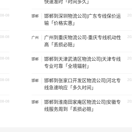
快速准时「时间多久」
08-08
20
邯郸到深圳物流公司|广东专线保价运
邯郸
输「价格实惠」
08-08
20
广州到重庆物流公司-重庆专线机动性
广州
高「丢损必赔」
装载重量
尺寸（米）
08-08
20
邯郸到天津武清区物流公司|天津专线
邯郸
专业可靠「全境辐射」
1.2吨
3.2×1.5×2
08-08
20
邯郸到张家口开发区物流公司|河北专
邯郸
2吨
3.8×1.7×2.2
线急速响应「多久时间」
5吨
4.2×2.4×2.5
08-08
20
邯郸到淮南田家庵区物流公司|安徽专
邯郸
线服务周到「丢损必赔」
8吨
5.2×2.4×2.6
10吨
6.8×2.4×2.8