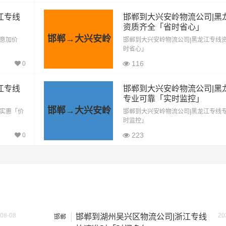
1719公里
18049.5元
江专线
邯郸到大兴安岭物流公司|黑
资质齐全「省时省心」
方式通常是按单价×公里，以上报价为市场透明价，仅供参考，
邯郸→大兴安岭
随意加价
邯郸到大兴安岭物流公司|黑龙江专线
最终成交价格，望知晓！
时省心」
116
0
江专线
邯郸到大兴安岭物流公司|黑
专业可靠「实时监控」
邯郸→大兴安岭
格实惠「价
邯郸到大兴安岭物流公司|黑龙江专线
时监控」
223
0
08-08
20
邯郸到湖州吴兴区物流公司|浙江专线
邯郸