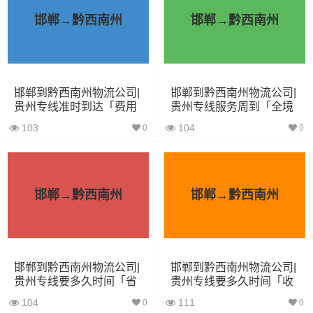
邯郸→黔西南州
邯郸→黔西南州
4.2米货车
22立方
5吨
4.2×2.4×2.5
5.2米货车
31立方
8吨
5.2×2.4×2.6
邯郸到黔西南州物流公司|
邯郸到黔西南州物流公司|
6.8米货车
40立方
10吨
6.8×2.4×2.8
贵州专线准时到达「费用
贵州专线服务周到「全境
价格」
辐射」
7.6米货车
48立方
16吨
7.6×2.4×2.8
103
104
0
0
9.6米货车
58立方
18吨
9.6×2.4×2.5
13米货车
80立方
33吨
13×2.4×2.8
邯郸→黔西南州
邯郸→黔西南州
17.5米货车
130立方
33吨
17.5×3×2.8
其他货主物流经验分享
邯郸到黔西南州物流公司|
邯郸到黔西南州物流公司|
贵州专线要多久时间「省
贵州专线要多久时间「收
时省心」
费标准」
已发过承德到黔西南州物流专线的货主告诉大家如果你选
104
111
0
0