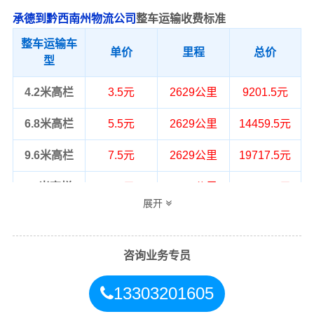
承德到黔西南州物流公司
整车运输收费标准
整车运输车
单价
里程
总价
型
4.2米高栏
3.5元
2629公里
9201.5元
6.8米高栏
5.5元
2629公里
14459.5元
9.6米高栏
7.5元
2629公里
19717.5元
13米高栏
8.5元
2629公里
22346.5元
展开
17.5米平板
10.5元
2629公里
27604.5元
整车运输价格计算方式通常是按单价×公
咨询业务专员
备注
里，以上报价为市场透明价，仅供参
考，不作为最终成交价格，望知晓！
13303201605