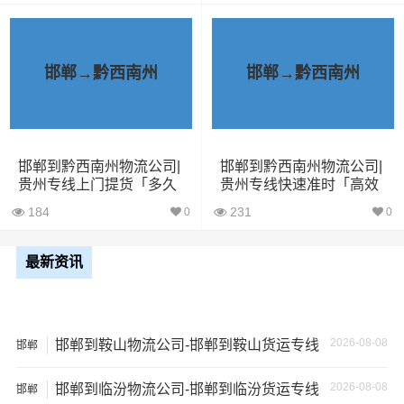
择了一家不靠谱的物流公司，可能会面临以下风险和损
失：
1、包裹丢失或损坏：不靠谱的物流公司可能会在运输过程
邯郸→黔西南州
邯郸→黔西南州
中丢失或损坏你的包裹，导致你的物品无法送达或受到损
坏；
2、运输时间延迟：不靠谱的物流公司可能会在运输过程中
邯郸到黔西南州物流公司|
邯郸到黔西南州物流公司|
贵州专线上门提货「多久
贵州专线快速准时「高效
出现延误，导致你的物品无法按时送达；
时间」
准时」
184
231
0
0
3、服务质量差：不靠谱的物流公司可能会提供劣质的服
务，例如不及时回复客户咨询、不提供准确的物流信息
最新资讯
等；
4、安全风险：不靠谱的物流公司可能会存在安全风险，例
2026-08-08
邯郸到鞍山物流公司-邯郸到鞍山货运专线
如不遵守运输规定、不保障货物安全等；
邯郸
2026-08-08
邯郸到临汾物流公司-邯郸到临汾货运专线
5、经济损失：如果你的包裹在运输过程中丢失或损坏，你
邯郸