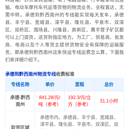
输、电动车摩托车托运等货物的物流业务，全程直达，无
需中转。承德到黔西南州的专线能实现每天发车，承德
县、丰宁县、宽城县、滦平县、隆化县、平泉市、双滦
区、双桥区、围场县、兴隆县、高新区、鹰手营子矿区都
可以上门提货，送货到指定地方。为工厂、贸易商、批发
商、电商以及个人等货主提供货物安全有保障的运输服
务，那承德到黔西南州这条快运专线运费怎么算，下面我
们来详细介绍下。
承德到黔西南州物流专线
收费标准
专线名称
单价
里程
总价
承德-黔西
841.28/元/
192.3/元/立
31.1小时
南州
吨（参考）
方（参考）
承德市内、承德县、丰宁县、宽城县、
滦平县、隆化县、平泉市、双滦区、双
取货区域