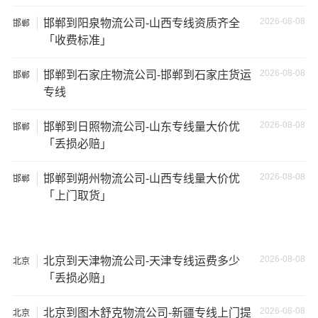
可能需要支付额外的费用来修复或替换物品，导致经济损
2026-08-08
邯郸到阳泉物流公司-山西专线资质齐全
邯郸
失。
「收费标准」
2026-08-08
邯郸到石家庄物流公司-邯郸到石家庄货运
邯郸
专线
2026-08-08
邯郸到日照物流公司-山东专线量大价优
邯郸
「丢损必赔」
2026-08-08
邯郸到朔州物流公司-山西专线量大价优
邯郸
「上门取货」
2026-08-08
北京到天津物流公司-天津专线运费多少
北京
温馨提示
「丢损必赔」
★ 本站所列承德到黔西南州物流专线费用与时效仅供参
2026-08-08
北京到图木舒克物流公司-新疆专线上门提
北京