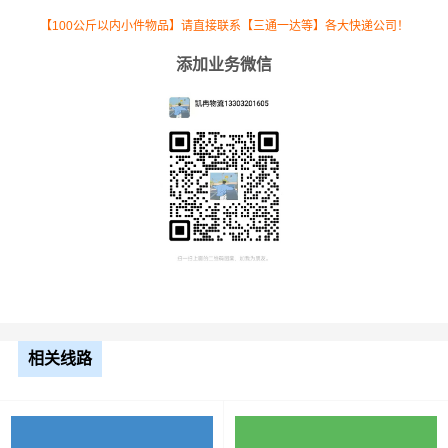
【100公斤以内小件物品】请直接联系【三通一达等】各大快递公司！
添加业务微信
根据货物类型选择合适车型
车型
装载体积
装载重量
尺寸（米）
相关线路
3.2米货车
9.6立方
1.2吨
3.2×1.5×2
3.8米货车
15立方
2吨
3.8×1.7×2.2