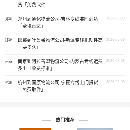
考，如需详细了解最低资费请电话咨询。
货「免费取件」
★ 由于货运运输比较特殊，请您托运之前仔细清点您所托
2026-08-08
郑州到通化物流公司-吉林专线准时到达
郑州
运的所有物品；如果您的货物需要临时存放，请尽早最快
「全境直达」
通知公司客服以便安排仓库存放。
2026-08-08
邯郸到吐鲁番物流公司-新疆专线机动性高
邯郸
★ 为了提高
承德到黔西南州物流
的服务质量，欢迎您对我
「要多久」
们的服务提出意见或建议，我们会认真对待并及时把处理
意见汇报于您，非常感谢您对我们的支持，我们将为客户
2026-08-08
南京到阿拉善盟物流公司-内蒙古专线运费
南京
多少「收费标准」
的需求做出不懈的努力，您的满意就是我们前进的动力!
2026-08-08
杭州到固原物流公司-宁夏专线上门提货
杭州
# 黔西南州专线
# 黔西南州货运
标签：
「免费取件」
# 黔西南州物流
# 承德专线
# 承德货运
# 承德物流
# 物流专线
# 物流公司
热门推荐