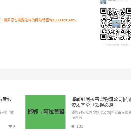
果您也需要这样的网站请咨询13303201605。
里程
总价
2337公里
8179.5元
2337公里
12853.5元
古专线
邯郸到阿拉善盟物流公司|内
2337公里
17527.5元
资质齐全「丢损必赔」
邯郸→阿拉善盟
价运输「收
邯郸到阿拉善盟物流公司|内蒙古专线
2337公里
19864.5元
损必赔」
131
0
2337公里
24538.5元