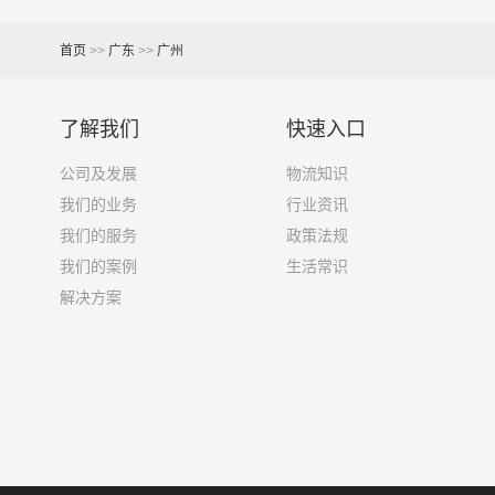
9.6米货车
58立方
首页
>>
广东
>>
广州
13米货车
80立方
了解我们
快速入口
17.5米货车
130立方
公司及发展
物流知识
我们的业务
行业资讯
其他货主物流经验分享
我们的服务
政策法规
已发过广州到阿拉善盟物流专线的货主告诉大家如
我们的案例
生活常识
解决方案
1、包裹丢失或损坏：不靠谱的物流公司可能会在
2、运输时间延迟：不靠谱的物流公司可能会在运
3、服务质量差：不靠谱的物流公司可能会提供劣
4、安全风险：不靠谱的物流公司可能会存在安全