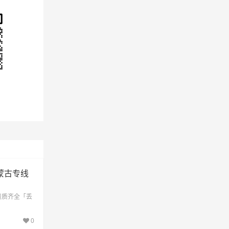
蒙古专线
资质齐全「丢
0