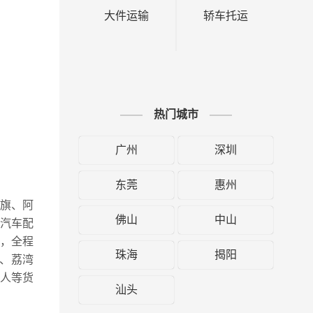
大件运输
轿车托运
热门城市
广州
深圳
东莞
惠州
右旗、阿
佛山
中山
汽车配
，全程
珠海
揭阳
、荔湾
人等货
汕头