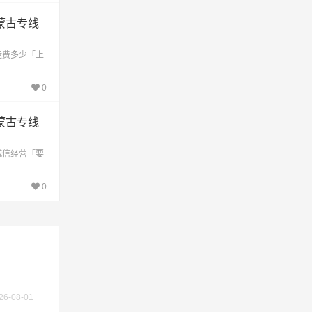
蒙古专线
不作为
运费多少「上
0
蒙古专线
诚信经营「要
0
26-08-01