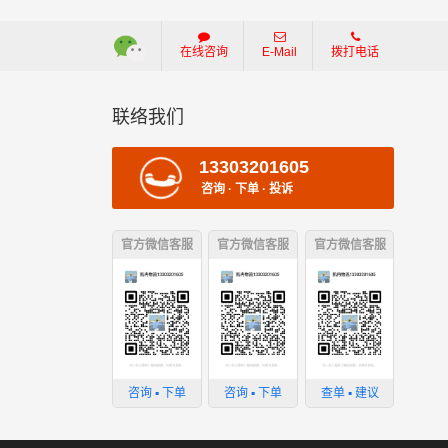
在线咨询
E-Mail
拨打电话
联络我们
13303201605
咨询 · 下单 · 投诉
：
官方微信客服
官方微信客服
官方微信客服
损坏；
；
咨询 ▪ 下单
咨询 ▪ 下单
查单 ▪ 建议