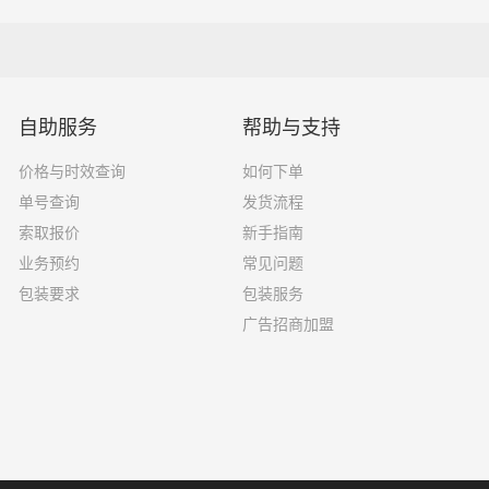
18吨
9.6×2.4×2.5
33吨
13×2.4×2.8
自助服务
帮助与支持
33吨
17.5×3×2.8
价格与时效查询
如何下单
单号查询
发货流程
索取报价
新手指南
果你选择了一家不靠谱的物流公司，可能会面临以下风险和损失
业务预约
常见问题
包装要求
包装服务
运输过程中丢失或损坏你的包裹，导致你的物品无法送达或受到
广告招商加盟
输过程中出现延误，导致你的物品无法按时送达；
质的服务，例如不及时回复客户咨询、不提供准确的物流信息等
风险，例如不遵守运输规定、不保障货物安全等；