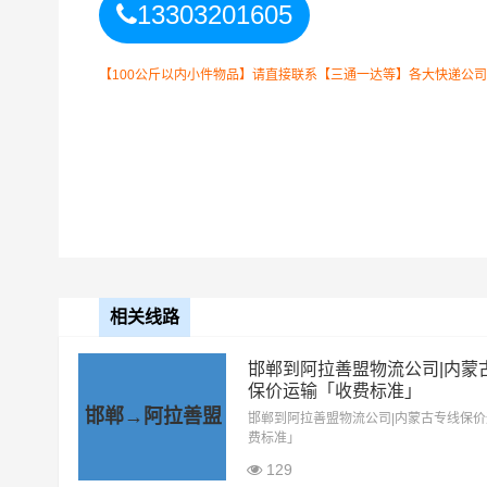
13303201605
【100公斤以内小件物品】请直接联系【三通一达等】各大快递公司！如
广州到阿拉善盟货运公司
整车运输收费标准
整车运输车型
单价
4.2米高栏
3.5元
相关线路
6.8米高栏
5.5元
邯郸到阿拉善盟物流公司|内蒙
9.6米高栏
7.5元
保价运输「收费标准」
邯郸→阿拉善盟
邯郸到阿拉善盟物流公司|内蒙古专线保
13米高栏
8.5元
费标准」
129
17.5米平板
10.5元