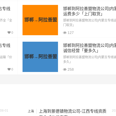
古专线
邯郸到阿拉善盟物流公司|内
方式通常是按单价×公里，以上报价为市场透明价，仅供参考，
运费多少「上门取货」
最终成交价格，望知晓！
邯郸→阿拉善盟
质齐全「全
邯郸到阿拉善盟物流公司|内蒙古专线
门取货」
127
0
古专线
邯郸到阿拉善盟物流公司|内
诚信经营「要多久」
邯郸→阿拉善盟
价运输「价
邯郸到阿拉善盟物流公司|内蒙古专线
多久」
258
0
08-01
20
上海到景德镇物流公司-江西专线资质
上海