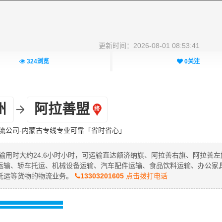
更新时间：2026-08-01 08:53:41
324
浏览
0
关注
州
阿拉善盟
流公司-内蒙古专线专业可靠「省时省心」
输用时大约24.6小时小时，可运输直达额济纳旗、阿拉善右旗、阿拉善左
运输、轿车托运、机械设备运输、汽车配件运输、食品饮料运输、办公家
托运等货物的物流业务。
13303201605
点击拨打电话