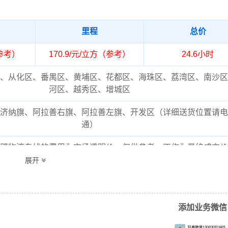
里程
总价
（参考）
170.9/元/立方（参考）
24.6小时
、从化区、番禺区、黄埔区、花都区、海珠区、荔湾区、南沙区
河区、越秀区、增城区
济纳旗、阿拉善右旗、阿拉善左旗、开发区（详细送货位置请电
通）
盟物流专线的费用为市场透明价，仅供参考，不作为最终成交价
需要结合实际您的需求和货物特性来确定最终合作价格，可咨询
展开
物流客服获取报价。
添加业务微信