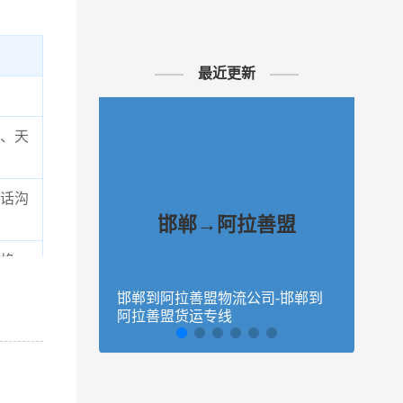
最近更新
、天
话沟
邯郸→阿拉善盟
格，
凯冉
邯郸到阿拉善盟物流公司-邯郸到
石家
阿拉善盟货运专线
庄到