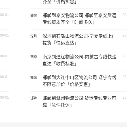
齐全「价格实惠」
08-01
20
邯郸到泰安物流公司|邯郸至泰安货运
邯郸
专线资质齐全「时间多久」
08-01
20
深圳到石嘴山物流公司-宁夏专线上门
深圳
提货「快运直达」
装载重量
尺寸（米）
08-01
20
南京到通辽物流公司-内蒙古专线快速
南京
1.2吨
3.2×1.5×2
直达「收费标准」
2吨
3.8×1.7×2.2
08-01
20
邯郸到大连中山区物流公司-辽宁专线
邯郸
不随意加价「价格实惠」
5吨
4.2×2.4×2.5
08-01
20
邯郸到滁州物流公司|货运专线专业可
邯郸
8吨
5.2×2.4×2.6
靠「急件托运」
10吨
6.8×2.4×2.8
16吨
7.6×2.4×2.8