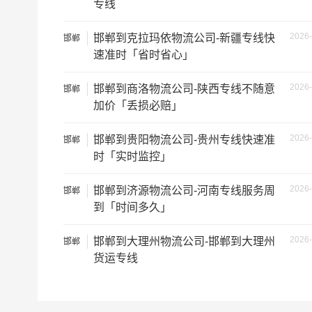
专线
2026-
邯郸到克拉玛依物流公司-新疆专线快
邯郸
速准时「省时省心」
2026-
邯郸到商洛物流公司-陕西专线不随意
邯郸
根据货物类型选择合适车型
加价「丢损必赔」
车型
装载体积
2026-
邯郸到贵阳物流公司-贵州专线快速准
邯郸
3.2米货车
9.6立方
时「实时监控」
3.8米货车
15立方
2026-
邯郸到济源物流公司-河南专线服务周
邯郸
到「时间多久」
4.2米货车
22立方
2026-
邯郸到大理州物流公司-邯郸到大理州
邯郸
5.2米货车
31立方
货运专线
6.8米货车
40立方
7.6米货车
48立方