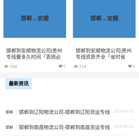
1、包裹丢失或损坏：不靠谱的物流公司可能会在运输过程
中丢失或损坏你的包裹，导致你的物品无法送达或受到损
邯郸→安顺
邯郸→安顺
坏；
2、运输时间延迟：不靠谱的物流公司可能会在运输过程中
出现延误，导致你的物品无法按时送达；
邯郸到安顺物流公司|贵州
邯郸到安顺物流公司|贵州
专线要多久时间「丢损必
专线资质齐全「省时省
赔」
心」
3、服务质量差：不靠谱的物流公司可能会提供劣质的服
166
214
0
0
务，例如不及时回复客户咨询、不提供准确的物流信息
等；
最新资讯
4、安全风险：不靠谱的物流公司可能会存在安全风险，例
如不遵守运输规定、不保障货物安全等；
2026-08-01
邯郸到辽阳物流公司-邯郸到辽阳货运专线
邯郸
5、经济损失：如果你的包裹在运输过程中丢失或损坏，你
2026-08-01
邯郸到南昌物流公司-邯郸到南昌货运专线
可能需要支付额外的费用来修复或替换物品，导致经济损
邯郸
失。