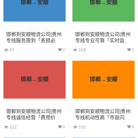
邯郸→安顺
邯郸→安顺
4.2米货车
22立方
5吨
4.2×2.4×2.5
5.2米货车
31立方
8吨
5.2×2.4×2.6
邯郸到安顺物流公司|贵州
邯郸到安顺物流公司|贵州
6.8米货车
40立方
10吨
6.8×2.4×2.8
专线服务周到「丢损必
专线专业可靠「实时监
赔」
控」
7.6米货车
48立方
16吨
7.6×2.4×2.8
97
109
0
0
9.6米货车
58立方
18吨
9.6×2.4×2.5
13米货车
80立方
33吨
13×2.4×2.8
邯郸→安顺
邯郸→安顺
17.5米货车
130立方
33吨
17.5×3×2.8
其他货主物流经验分享
邯郸到安顺物流公司|贵州
邯郸到安顺物流公司|贵州
专线诚信经营「费用价
专线机动性高「市县闪
格」
送」
已发过邯郸到安顺物流专线的货主告诉大家如果你选择了
122
102
0
0
一家不靠谱的物流公司，可能会面临以下风险和损失：