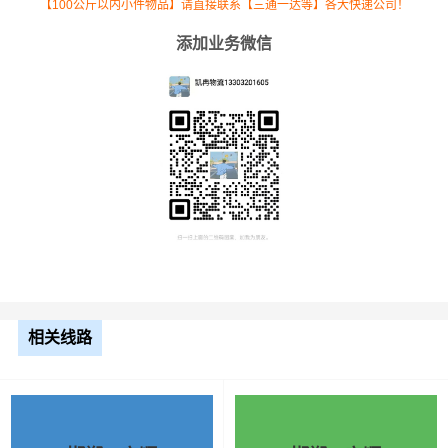
【100公斤以内小件物品】请直接联系【三通一达等】各大快递公司！
添加业务微信
根据货物类型选择合适车型
车型
装载体积
装载重量
尺寸（米）
相关线路
3.2米货车
9.6立方
1.2吨
3.2×1.5×2
3.8米货车
15立方
2吨
3.8×1.7×2.2