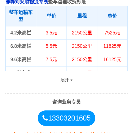
邯郸到安顺物流专线
整车运输收费标准
整车运输车
单价
里程
总价
型
4.2米高栏
3.5元
2150公里
7525元
6.8米高栏
5.5元
2150公里
11825元
9.6米高栏
7.5元
2150公里
16125元
13米高栏
8.5元
2150公里
18275元
展开
17.5米平板
10.5元
2150公里
22575元
整车运输价格计算方式通常是按单价×公
咨询业务专员
备注
里，以上报价为市场透明价，仅供参
考，不作为最终成交价格，望知晓！
13303201605