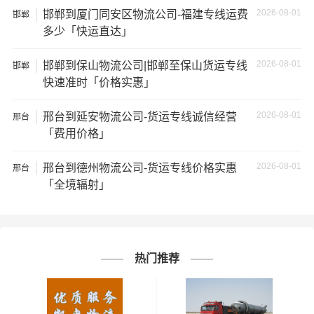
★ 由于货运运输比较特殊，请您托运之前仔细清点您所托
2026-08-01
邯郸到厦门同安区物流公司-福建专线运费
邯郸
运的所有物品；如果您的货物需要临时存放，请尽早最快
多少「快运直达」
通知公司客服以便安排仓库存放。
2026-08-01
邯郸到保山物流公司|邯郸至保山货运专线
邯郸
★ 为了提高
邯郸到安顺物流
的服务质量，欢迎您对我们的
快速准时「价格实惠」
服务提出意见或建议，我们会认真对待并及时把处理意见
汇报于您，非常感谢您对我们的支持，我们将为客户的需
2026-08-01
邢台到延安物流公司-货运专线诚信经营
邢台
求做出不懈的努力，您的满意就是我们前进的动力!
「费用价格」
2026-08-01
邢台到德州物流公司-货运专线价格实惠
# 安顺专线
# 安顺货运
# 安顺物流
标签：
邢台
「全境辐射」
# 邯郸专线
# 邯郸货运
# 邯郸物流
# 物流专线
# 物流公司
热门推荐