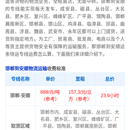
运等货物的物流业务，全程直达，无需中转。邯郸到安顺
的专线能实现每天发车，成安县、磁县、丛台区、大名
县、肥乡区、复兴区、峰峰矿区、广平县、馆陶县、邯郸
冀南新区、邯郸县、邯山区、鸡泽县、临漳县、邱县、曲
周县、涉县、魏县、武安市、永年区都可以上门提货，送
货到指定地方。为工厂、贸易商、批发商、电商以及个人
等货主提供货物安全有保障的运输服务，那邯郸到安顺这
条快运专线运费怎么算，下面我们来详细介绍下。
邯郸到安顺物流运输
收费标准
专线名称
单价
里程
总价
688/元/吨
157.3/元/立
邯郸-安顺
23.9小时
（参考）
方（参考）
邯郸市内、成安县、磁县、丛台区、大
名县、肥乡区、复兴区、峰峰矿区、广
取货区域
平县、馆陶县、邯郸冀南新区、邯郸