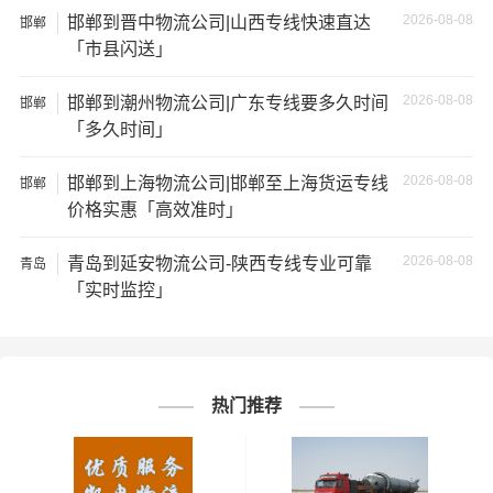
需详细了解最低资费请电话咨询。
2026-08-08
邯郸到晋中物流公司|山西专线快速直达
邯郸
「市县闪送」
★ 由于货运运输比较特殊，请您托运之前仔细清点您所托
运的所有物品；如果您的货物需要临时存放，请尽早最快
2026-08-08
邯郸到潮州物流公司|广东专线要多久时间
邯郸
通知公司客服以便安排仓库存放。
「多久时间」
★ 为了提高
邯郸到阜阳物流
的服务质量，欢迎您对我们的
2026-08-08
邯郸到上海物流公司|邯郸至上海货运专线
邯郸
服务提出意见或建议，我们会认真对待并及时把处理意见
价格实惠「高效准时」
汇报于您，非常感谢您对我们的支持，我们将为客户的需
2026-08-08
求做出不懈的努力，您的满意就是我们前进的动力!
青岛到延安物流公司-陕西专线专业可靠
青岛
「实时监控」
# 阜阳专线
# 阜阳货运
# 阜阳物流
标签：
# 邯郸专线
# 邯郸货运
# 邯郸物流
# 物流专线
# 物流公司
热门推荐