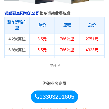
邯郸到阜阳物流公司
整车运输收费标准
整车运输车
单价
里程
总价
型
4.2米高栏
3.5元
786公里
2751元
6.8米高栏
5.5元
786公里
4323元
9.6米高栏
7.5元
786公里
5895元
展开
13米高栏
8.5元
786公里
6681元
17.5米平板
10.5元
786公里
8253元
咨询业务专员
整车运输价格计算方式通常是按单价×公
13303201605
备注
里，以上报价为市场透明价，仅供参
考，不作为最终成交价格，望知晓！