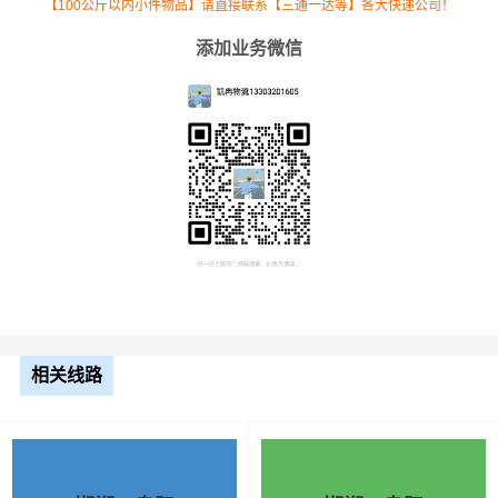
【100公斤以内小件物品】请直接联系【三通一达等】各大快递公司！
添加业务微信
相关线路
根据货物类型选择合适车型
车型
装载体积
装载重量
尺寸（米）
3.2米货车
9.6立方
1.2吨
3.2×1.5×2