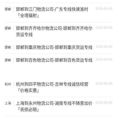
可能需要支付额外的费用来修复或替换物品，导致经济损
2026-08-08
邯郸到江门物流公司-广东专线快速准时
邯郸
失。
「全境辐射」
2026-08-08
邯郸到齐齐哈尔物流公司-邯郸到齐齐哈尔
邯郸
货运专线
2026-08-08
邯郸到重庆物流公司-邯郸到重庆货运专线
邯郸
2026-08-08
邯郸到百色物流公司-邯郸到百色货运专线
邯郸
2026-08-08
杭州到四平物流公司-吉林专线诚信经营
杭州
「价格实惠」
温馨提示
2026-08-08
上海到永州物流公司-湖南专线不随意加价
上海
「丢损必赔」
★ 本站所列邯郸到阜阳物流专线费用与时效仅供参考，如