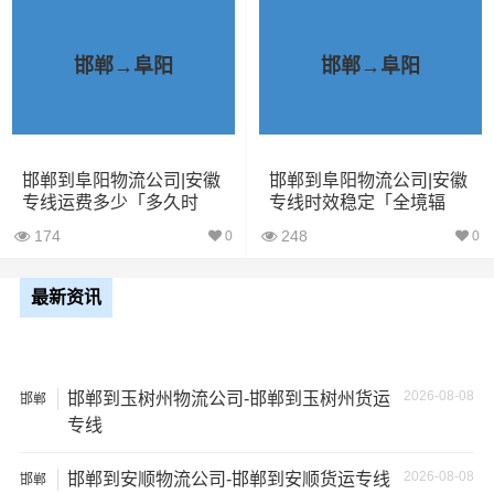
已发过邯郸到阜阳物流专线的货主告诉大家如果你选择了
一家不靠谱的物流公司，可能会面临以下风险和损失：
邯郸→阜阳
邯郸→阜阳
1、包裹丢失或损坏：不靠谱的物流公司可能会在运输过程
中丢失或损坏你的包裹，导致你的物品无法送达或受到损
坏；
邯郸到阜阳物流公司|安徽
邯郸到阜阳物流公司|安徽
2、运输时间延迟：不靠谱的物流公司可能会在运输过程中
专线运费多少「多久时
专线时效稳定「全境辐
间」
射」
出现延误，导致你的物品无法按时送达；
174
248
0
0
3、服务质量差：不靠谱的物流公司可能会提供劣质的服
最新资讯
务，例如不及时回复客户咨询、不提供准确的物流信息
等；
4、安全风险：不靠谱的物流公司可能会存在安全风险，例
2026-08-08
邯郸到玉树州物流公司-邯郸到玉树州货运
邯郸
专线
如不遵守运输规定、不保障货物安全等；
2026-08-08
邯郸到安顺物流公司-邯郸到安顺货运专线
5、经济损失：如果你的包裹在运输过程中丢失或损坏，你
邯郸