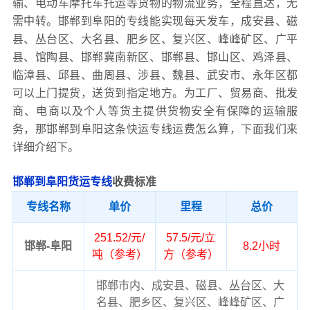
输、电动车摩托车托运等货物的物流业务，全程直达，无
需中转。邯郸到阜阳的专线能实现每天发车，成安县、磁
县、丛台区、大名县、肥乡区、复兴区、峰峰矿区、广平
县、馆陶县、邯郸冀南新区、邯郸县、邯山区、鸡泽县、
临漳县、邱县、曲周县、涉县、魏县、武安市、永年区都
可以上门提货，送货到指定地方。为工厂、贸易商、批发
商、电商以及个人等货主提供货物安全有保障的运输服
务，那邯郸到阜阳这条快运专线运费怎么算，下面我们来
详细介绍下。
邯郸到阜阳货运专线
收费标准
专线名称
单价
里程
总价
251.52/元/
57.5/元/立
邯郸-阜阳
8.2小时
吨（参考）
方（参考）
邯郸市内、成安县、磁县、丛台区、大
名县、肥乡区、复兴区、峰峰矿区、广