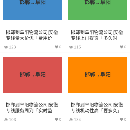
邯郸→阜阳
邯郸→阜阳
3.8米货车
15立方
2吨
3.8×1.7×2.2
4.2米货车
22立方
5吨
4.2×2.4×2.5
邯郸到阜阳物流公司|安徽
邯郸到阜阳物流公司|安徽
5.2米货车
31立方
8吨
5.2×2.4×2.6
专线量大价优「费用价
专线上门提货「多久时
格」
间」
6.8米货车
40立方
10吨
6.8×2.4×2.8
123
115
0
0
7.6米货车
48立方
16吨
7.6×2.4×2.8
9.6米货车
58立方
18吨
9.6×2.4×2.5
邯郸→阜阳
邯郸→阜阳
13米货车
80立方
33吨
13×2.4×2.8
17.5米货车
130立方
33吨
17.5×3×2.8
邯郸到阜阳物流公司|安徽
邯郸到阜阳物流公司|安徽
专线服务周到「实时监
专线机动性高「要多久」
控」
其他货主物流经验分享
103
134
0
0