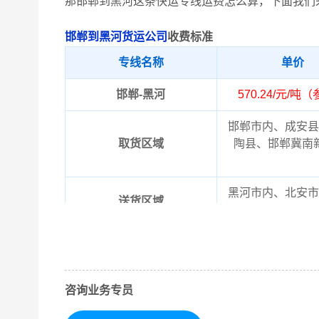
那邯郸到黑河这条快运专线运费怎么算，下面我们
邯郸到黑河货运公司
收费标准
专线名称
单价
邯郸-黑河
570.24/元/吨
邯郸市内、成安县
取货区域
陶县、邯郸冀南
黑河市内、北安市
送货区域
以上邯郸到黑河物
备注
晓！实际费用需要
咨询业务专员