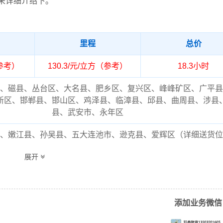
来详细介绍下。
里程
总价
（参考）
130.3/元/立方（参考）
18.3小时
、磁县、丛台区、大名县、肥乡区、复兴区、峰峰矿区、广平县
新区、邯郸县、邯山区、鸡泽县、临漳县、邱县、曲周县、涉县
县、武安市、永年区
、嫩江县、孙吴县、五大连池市、逊克县、爱辉区（详细送货位
电话沟通）
展开
流专线的费用为市场透明价，仅供参考，不作为最终成交价格，
结合实际您的需求和货物特性来确定最终合作价格，可咨询凯冉
客服获取报价。
添加业务微信