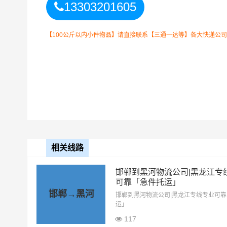
13303201605
【100公斤以内小件物品】请直接联系【三通一达等】各大快递公
邯郸到黑河物流公司
整车运输收费标准
整车运输车型
单价
相关线路
4.2米高栏
3.5元
邯郸到黑河物流公司|黑龙江专
6.8米高栏
5.5元
可靠「急件托运」
邯郸→黑河
邯郸到黑河物流公司|黑龙江专线专业可
9.6米高栏
7.5元
运」
117