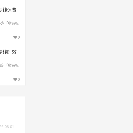
专线运费
多少「收费标
不作为
0
专线时效
稳定「收费标
0
26-08-01