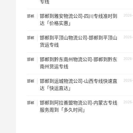
专线
2026-
邯郸到雅安物流公司-四川专线准时到
邯郸
达「价格实惠」
2026-
邯郸到平顶山物流公司-邯郸到平顶山
邯郸
货运专线
根据货物类型选择合适车型
2026-
邯郸到黔东南州物流公司-邯郸到黔东
邯郸
车型
装载体积
南州货运专线
3.2米货车
9.6立方
2026-
邯郸到运城物流公司-山西专线快速直
邯郸
达「快运直达」
3.8米货车
15立方
2026-
邯郸到阿拉善盟物流公司-内蒙古专线
邯郸
4.2米货车
22立方
服务周到「多久时间」
5.2米货车
31立方
6.8米货车
40立方