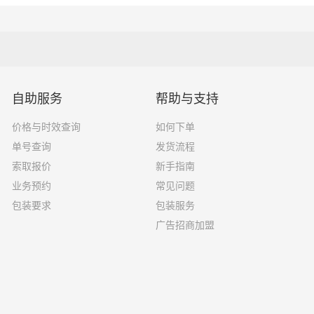
16吨
7.6×2.4×2.8
18吨
9.6×2.4×2.5
33吨
13×2.4×2.8
自助服务
帮助与支持
33吨
17.5×3×2.8
价格与时效查询
如何下单
单号查询
发货流程
索取报价
新手指南
业务预约
常见问题
选择了一家不靠谱的物流公司，可能会面临以下风险和损失：
包装要求
包装服务
广告招商加盟
运输过程中丢失或损坏你的包裹，导致你的物品无法送达或受到
输过程中出现延误，导致你的物品无法按时送达；
质的服务，例如不及时回复客户咨询、不提供准确的物流信息等