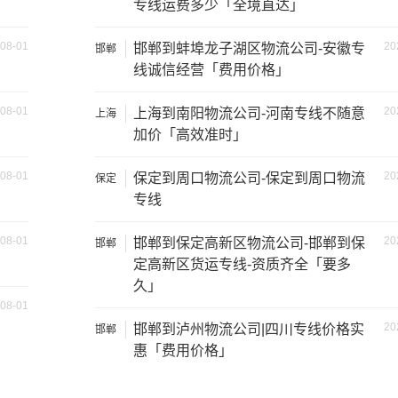
专线运费多少「全境直达」
08-01
20
邯郸到蚌埠龙子湖区物流公司-安徽专
邯郸
线诚信经营「费用价格」
08-01
20
上海到南阳物流公司-河南专线不随意
上海
加价「高效准时」
08-01
20
保定到周口物流公司-保定到周口物流
保定
装载重量
尺寸（米）
专线
1.2吨
3.2×1.5×2
08-01
20
邯郸到保定高新区物流公司-邯郸到保
邯郸
定高新区货运专线-资质齐全「要多
2吨
3.8×1.7×2.2
久」
08-01
5吨
4.2×2.4×2.5
20
邯郸到泸州物流公司|四川专线价格实
邯郸
惠「费用价格」
8吨
5.2×2.4×2.6
10吨
6.8×2.4×2.8