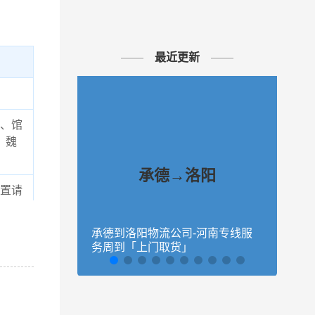
最近更新
、馆
、魏
承德→洛阳
置请
承德到洛阳物流公司-河南专线服
秦皇
望知
务周到「上门取货」
量大
物流