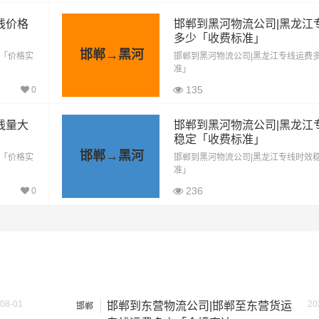
1782公里
15147元
线价格
邯郸到黑河物流公司|黑龙江
1782公里
18711元
多少「收费标准」
邯郸→黑河
惠「价格实
邯郸到黑河物流公司|黑龙江专线运费
方式通常是按单价×公里，以上报价为市场透明价，仅供参考，
准」
最终成交价格，望知晓！
135
0
线量大
邯郸到黑河物流公司|黑龙江
稳定「收费标准」
邯郸→黑河
优「价格实
邯郸到黑河物流公司|黑龙江专线时效
准」
236
0
08-01
20
邯郸到东营物流公司|邯郸至东营货运
邯郸