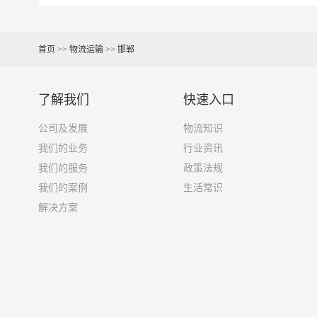
7.6米货车
48立方
首页
>>
物流运输
>>
邯郸
9.6米货车
58立方
13米货车
80立方
了解我们
快速入口
17.5米货车
130立方
公司及发展
物流知识
我们的业务
行业资讯
其他货主物流经验分享
我们的服务
政策法规
我们的案例
生活常识
已发过邯郸到黑河物流专线的货主告诉大家如果你
解决方案
1、包裹丢失或损坏：不靠谱的物流公司可能会在
2、运输时间延迟：不靠谱的物流公司可能会在运
3、服务质量差：不靠谱的物流公司可能会提供劣