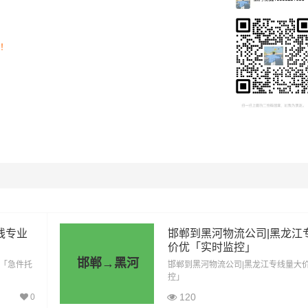
司！
里程
总价
1782公里
6237元
线专业
邯郸到黑河物流公司|黑龙江
1782公里
9801元
价优「实时监控」
邯郸→黑河
靠「急件托
邯郸到黑河物流公司|黑龙江专线量大
1782公里
13365元
控」
120
0