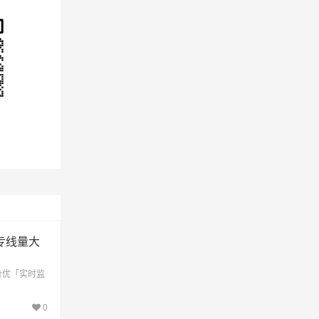
专线量大
价优「实时监
0