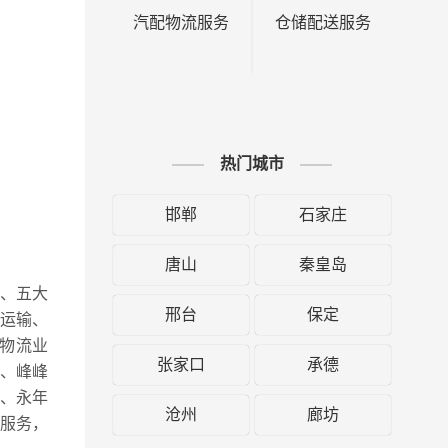
汽配物流服务
仓储配送服务
热门城市
邯郸
石家庄
唐山
秦皇岛
县、五大
邢台
保定
运输、
物流业
张家口
承德
、峰峰
、永年
沧州
廊坊
服务，