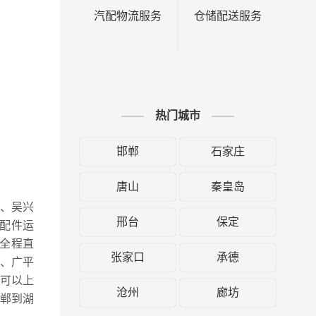
汽配物流服务
仓储配送服务
热门城市
邯郸
石家庄
唐山
秦皇岛
区、吴兴
邢台
保定
配件运
全程直
张家口
承德
、广平
可以上
沧州
廊坊
郸到湖