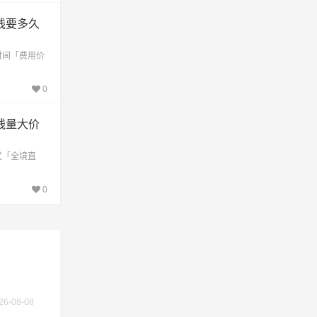
线要多久
不作为
时间「费用价
0
线量大价
优「全境直
0
26-08-08