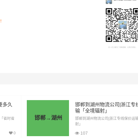
司！
里程
总价
1088公里
3808元
1088公里
5984元
要多久
邯郸到湖州物流公司|浙江专
输「全境辐射」
1088公里
8160元
邯郸→湖州
间「省时省
邯郸到湖州物流公司|浙江专线保价运
射」
1088公里
9248元
107
0