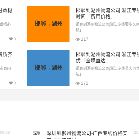
1088公里
11424元
时效稳
邯郸到湖州物流公司|浙江专
时间「费用价格」
方式通常是按单价×公里，以上报价为市场透明价，仅供参考，
邯郸→湖州
「丢损必
邯郸到湖州物流公司|浙江专线要多久
最终成交价格，望知晓！
格」
117
0
资质齐
邯郸到湖州物流公司|浙江专
优「全境直达」
邯郸→湖州
「市县闪
邯郸到湖州物流公司|浙江专线量大价
达」
272
0
08-08
20
深圳到柳州物流公司-广西专线价格实
深圳