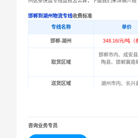
州这条快运专线运费怎么算，下面我们来详细介绍
邯郸到湖州物流专线
收费标准
专线名称
单价
邯郸-湖州
348.16/元/吨
邯郸市内、成安县
取货区域
陶县、邯郸冀南
送货区域
湖州市内、长兴
以上邯郸到湖州物
备注
晓！实际费用需要
咨询业务专员