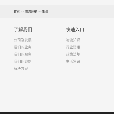
7.6米货车
48立方
首页
>>
物流运输
>>
邯郸
9.6米货车
58立方
13米货车
80立方
了解我们
快速入口
17.5米货车
130立方
公司及发展
物流知识
我们的业务
行业资讯
其他货主物流经验分享
我们的服务
政策法规
我们的案例
生活常识
已发过邯郸到湖州物流专线的货主告诉大家如果你
解决方案
1、包裹丢失或损坏：不靠谱的物流公司可能会在
2、运输时间延迟：不靠谱的物流公司可能会在运
3、服务质量差：不靠谱的物流公司可能会提供劣