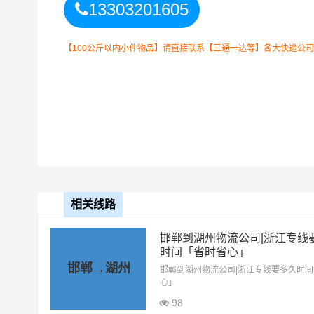
13303201605
【100公斤以内小件物品】请直接联系【三通一达等】各大快递公
邯郸到湖州物流运输
整车运输收费标准
整车运输车型
单价
4.2米高栏
3.5元
相关线路
6.8米高栏
5.5元
邯郸到湖州物流公司|浙江专线
时间「省时省心」
9.6米高栏
7.5元
邯郸→湖州
邯郸到湖州物流公司|浙江专线要多久时
心」
13米高栏
8.5元
98