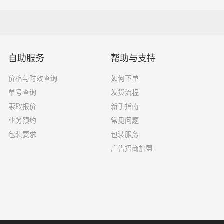
16吨
7.6×2.4×2.8
18吨
9.6×2.4×2.5
33吨
13×2.4×2.8
自助服务
帮助与支持
33吨
17.5×3×2.8
价格与时效查询
如何下单
单号查询
发货流程
索取报价
新手指南
业务预约
常见问题
选择了一家不靠谱的物流公司，可能会面临以下风险和损失：
包装要求
包装服务
广告招商加盟
运输过程中丢失或损坏你的包裹，导致你的物品无法送达或受到
输过程中出现延误，导致你的物品无法按时送达；
质的服务，例如不及时回复客户咨询、不提供准确的物流信息等