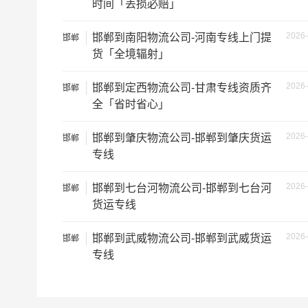
时间「丢损必赔」
2026-
邯郸到南阳物流公司-河南专线上门提
邯郸
货「全境辐射」
2026-
邯郸到定西物流公司-甘肃专线资质齐
邯郸
全「省时省心」
根据货物类型选择合适车型
车型
装载体积
2026-
邯郸到肇庆物流公司-邯郸到肇庆货运
邯郸
专线
3.2米货车
9.6立方
2026-
邯郸到七台河物流公司-邯郸到七台河
邯郸
3.8米货车
15立方
货运专线
4.2米货车
22立方
2026-
邯郸到武威物流公司-邯郸到武威货运
邯郸
专线
5.2米货车
31立方
6.8米货车
40立方