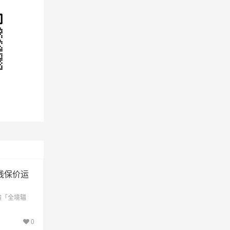
线保价运
输「全境辐
0