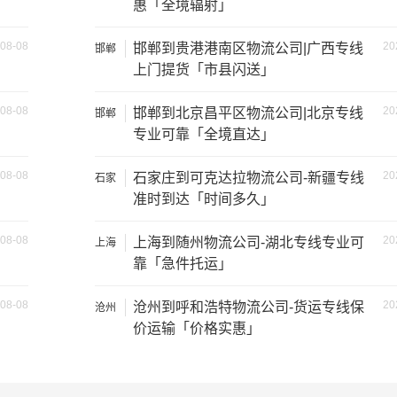
惠「全境辐射」
08-08
20
邯郸到贵港港南区物流公司|广西专线
邯郸
上门提货「市县闪送」
08-08
20
邯郸到北京昌平区物流公司|北京专线
邯郸
专业可靠「全境直达」
装载重量
尺寸（米）
08-08
20
石家庄到可克达拉物流公司-新疆专线
石家
庄
准时到达「时间多久」
1.2吨
3.2×1.5×2
08-08
20
上海到随州物流公司-湖北专线专业可
上海
2吨
3.8×1.7×2.2
靠「急件托运」
5吨
4.2×2.4×2.5
08-08
20
沧州到呼和浩特物流公司-货运专线保
沧州
价运输「价格实惠」
8吨
5.2×2.4×2.6
10吨
6.8×2.4×2.8