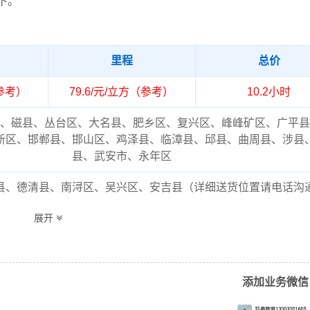
下。
里程
总价
（参考）
79.6/元/立方（参考）
10.2小时
、磁县、丛台区、大名县、肥乡区、复兴区、峰峰矿区、广平县
新区、邯郸县、邯山区、鸡泽县、临漳县、邱县、曲周县、涉县
县、武安市、永年区
县、德清县、南浔区、吴兴区、安吉县（详细送货位置请电话沟
流专线的费用为市场透明价，仅供参考，不作为最终成交价格，
展开
结合实际您的需求和货物特性来确定最终合作价格，可咨询凯冉
客服获取报价。
添加业务微信