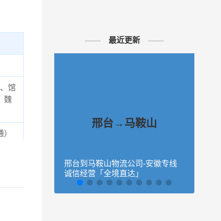
最近更新
、馆
、魏
邢台→马鞍山
通）
望知
邢台到马鞍山物流公司-安徽专线
沧州
物流
诚信经营「全境直达」
速响