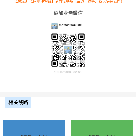
【100公斤以内小件物品】请直接联系【三通一达等】各大快递公司！
添加业务微信
相关线路
根据货物类型选择合适车型
车型
装载体积
装载重量
尺寸（米）
3.2米货车
9.6立方
1.2吨
3.2×1.5×2