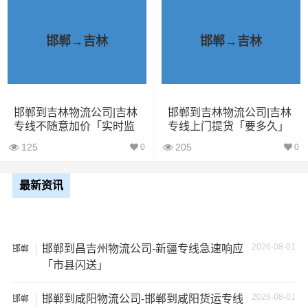
已发过邯郸到吉林物流专线的货主告诉大家如果你选择了
一家不靠谱的物流公司，可能会面临以下风险和损失：
邯郸→吉林
邯郸→吉林
1、包裹丢失或损坏：不靠谱的物流公司可能会在运输过程
中丢失或损坏你的包裹，导致你的物品无法送达或受到损
坏；
邯郸到吉林物流公司|吉林
邯郸到吉林物流公司|吉林
2、运输时间延迟：不靠谱的物流公司可能会在运输过程中
专线不随意加价「实时监
专线上门提货「要多久」
控」
出现延误，导致你的物品无法按时送达；
125
205
0
0
3、服务质量差：不靠谱的物流公司可能会提供劣质的服
最新资讯
务，例如不及时回复客户咨询、不提供准确的物流信息
等；
4、安全风险：不靠谱的物流公司可能会存在安全风险，例
2026-08-01
邯郸到昌吉州物流公司-新疆专线急速响应
邯郸
「市县闪送」
如不遵守运输规定、不保障货物安全等；
2026-08-01
邯郸到咸阳物流公司-邯郸到咸阳货运专线
5、经济损失：如果你的包裹在运输过程中丢失或损坏，你
邯郸