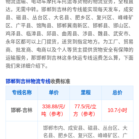
物流运输、电动车摩托车托运等货物的物流业务，全程直
达，无需中转。邯郸到吉林的专线能实现每天发车，成安
县、磁县、丛台区、大名县、肥乡区、复兴区、峰峰矿
区、广平县、馆陶县、邯郸冀南新区、邯郸县、邯山区、
鸡泽县、临漳县、邱县、曲周县、涉县、魏县、武安市、
永年区都可以上门提货，送货到指定地方。为工厂、贸易
商、批发商、电商以及个人等货主提供货物安全有保障的
运输服务，那邯郸到吉林这条快运专线运费怎么算，下面
我们来详细介绍下。
邯郸到吉林物流专线
收费标准
专线名称
单价
里程
总价
338.88/元/
77.5/元/立
邯郸-吉林
10.7小时
吨（参考）
方（参考）
邯郸市内、成安县、磁县、丛台区、大
名县、肥乡区、复兴区、峰峰矿区、广