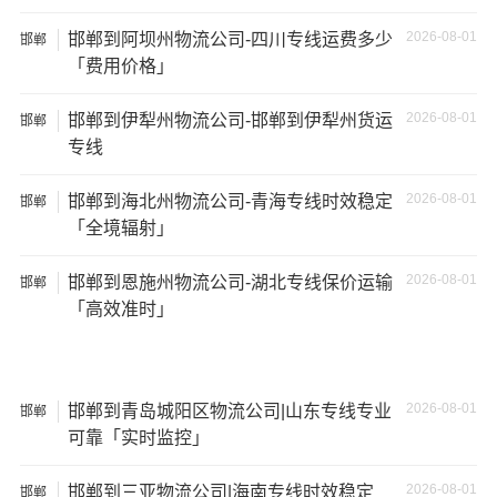
可能需要支付额外的费用来修复或替换物品，导致经济损
2026-08-01
邯郸到阿坝州物流公司-四川专线运费多少
邯郸
失。
「费用价格」
2026-08-01
邯郸到伊犁州物流公司-邯郸到伊犁州货运
邯郸
专线
2026-08-01
邯郸到海北州物流公司-青海专线时效稳定
邯郸
「全境辐射」
2026-08-01
邯郸到恩施州物流公司-湖北专线保价运输
邯郸
「高效准时」
2026-08-01
邯郸到青岛城阳区物流公司|山东专线专业
邯郸
温馨提示
可靠「实时监控」
★ 本站所列邯郸到吉林物流专线费用与时效仅供参考，如
2026-08-01
邯郸到三亚物流公司|海南专线时效稳定
邯郸