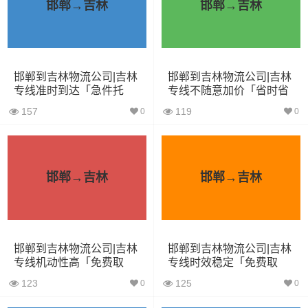
邯郸→吉林
邯郸→吉林
3.8米货车
15立方
2吨
3.8×1.7×2.2
4.2米货车
22立方
5吨
4.2×2.4×2.5
邯郸到吉林物流公司|吉林
邯郸到吉林物流公司|吉林
5.2米货车
31立方
8吨
5.2×2.4×2.6
专线准时到达「急件托
专线不随意加价「省时省
运」
心」
6.8米货车
40立方
10吨
6.8×2.4×2.8
157
119
0
0
7.6米货车
48立方
16吨
7.6×2.4×2.8
9.6米货车
58立方
18吨
9.6×2.4×2.5
邯郸→吉林
邯郸→吉林
13米货车
80立方
33吨
13×2.4×2.8
17.5米货车
130立方
33吨
17.5×3×2.8
邯郸到吉林物流公司|吉林
邯郸到吉林物流公司|吉林
专线机动性高「免费取
专线时效稳定「免费取
件」
件」
其他货主物流经验分享
123
125
0
0