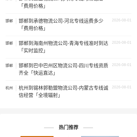
需详细了解最低资费请电话咨询。
「费用价格」
★ 由于货运运输比较特殊，请您托运之前仔细清点您所托
2026-08-01
邯郸到承德物流公司-河北专线运费多少
邯郸
运的所有物品；如果您的货物需要临时存放，请尽早最快
「费用价格」
通知公司客服以便安排仓库存放。
2026-08-01
邯郸到海南州物流公司-青海专线准时到达
邯郸
★ 为了提高
邯郸到吉林物流运输
的服务质量，欢迎您对我
「实时监控」
们的服务提出意见或建议，我们会认真对待并及时把处理
意见汇报于您，非常感谢您对我们的支持，我们将为客户
2026-08-01
邯郸到巴中巴州区物流公司-四川专线资质
邯郸
齐全「快运直达」
的需求做出不懈的努力，您的满意就是我们前进的动力!
2026-08-01
杭州到锡林郭勒盟物流公司-内蒙古专线诚
杭州
# 吉林专线
# 吉林货运
# 吉林物流
标签：
信经营「全境辐射」
# 邯郸专线
# 邯郸货运
# 邯郸物流
# 物流专线
# 物流公司
热门推荐