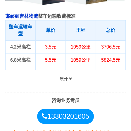
邯郸到吉林物流
整车运输收费标准
整车运输车
单价
里程
总价
型
4.2米高栏
3.5元
1059公里
3706.5元
6.8米高栏
5.5元
1059公里
5824.5元
9.6米高栏
7.5元
1059公里
7942.5元
展开
13米高栏
8.5元
1059公里
9001.5元
17.5米平板
10.5元
1059公里
11119.5元
咨询业务专员
整车运输价格计算方式通常是按单价×公
13303201605
备注
里，以上报价为市场透明价，仅供参
考，不作为最终成交价格，望知晓！