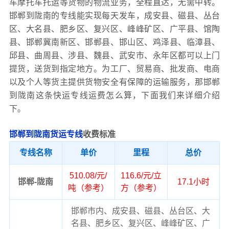
车摩托车托运等货物的物流业务，全程直达，无需中转。
邯郸到陇南的专线能实现每天发车，成安县、磁县、丛台
区、大名县、肥乡区、复兴区、峰峰矿区、广平县、馆陶
县、邯郸冀南新区、邯郸县、邯山区、鸡泽县、临漳县、
邱县、曲周县、涉县、魏县、武安市、永年区都可以上门
提货，送货到指定地方。为工厂、贸易商、批发商、电商
以及个人等货主提供货物安全有保障的运输服务，那邯郸
到陇南这条快运专线运费怎么算，下面我们来详细介绍
下。
邯郸到陇南货运专线
收费标准
专线名称
单价
里程
总价
510.08/元/
116.6/元/立
邯郸-陇南
17.1小时
吨（参考）
方（参考）
邯郸市内、成安县、磁县、丛台区、大
名县、肥乡区、复兴区、峰峰矿区、广