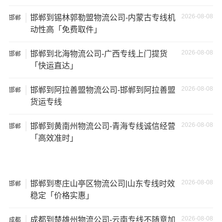
失。
2026-08-08
邯郸到锡林郭勒盟物流公司-内蒙古专线机
邯郸
动性高「免费取件」
2026-08-08
邯郸到北海物流公司-广西专线上门提货
邯郸
「快运直达」
2026-08-08
邯郸到阿拉善盟物流公司-邯郸到阿拉善盟
邯郸
货运专线
2026-08-08
邯郸到黄南州物流公司-青海专线诚信经营
邯郸
「高效准时」
温馨提示
2026-08-08
邯郸到枣庄山亭区物流公司|山东专线时效
邯郸
稳定「价格实惠」
★ 本站所列邯郸到陇南物流专线费用与时效仅供参考，如
需详细了解最低资费请电话咨询。
2026-08-08
成都到楚雄州物流公司-云南专线不随意加
成都