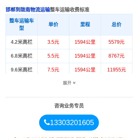
邯郸到陇南物流运输
整车运输收费标准
整车运输车
单价
里程
总价
型
4.2米高栏
3.5元
1594公里
5579元
6.8米高栏
5.5元
1594公里
8767元
9.6米高栏
7.5元
1594公里
11955元
展开
13米高栏
8.5元
1594公里
13549元
17.5米平板
10.5元
1594公里
16737元
咨询业务专员
整车运输价格计算方式通常是按单价×公
备注
里，以上报价为市场透明价，仅供参
13303201605
考，不作为最终成交价格，望知晓！