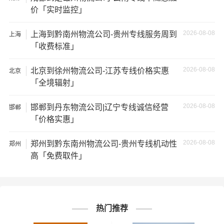
价「实时监控」
★ 由于货运运输比较特殊，请您托运之前仔细清点您所托
运的所有物品；如果您的货物需要临时存放，请尽早最快
2026-08-08
上海到黔南州物流公司-贵州专线服务周到
上海
通知公司客服以便安排仓库存放。
「收费标准」
★ 为了提高
邯郸到陇南物流公司
的服务质量，欢迎您对我
2026-08-08
北京到徐州物流公司-江苏专线价格实惠
北京
们的服务提出意见或建议，我们会认真对待并及时把处理
「全境辐射」
意见汇报于您，非常感谢您对我们的支持，我们将为客户
2026-08-08
邯郸到丹东物流公司|辽宁专线诚信经营
的需求做出不懈的努力，您的满意就是我们前进的动力!
邯郸
「价格实惠」
# 陇南专线
# 陇南货运
# 陇南物流
标签：
2026-08-08
郑州到黔东南州物流公司-贵州专线机动性
郑州
# 邯郸专线
# 邯郸货运
# 邯郸物流
高「免费取件」
# 物流专线
# 物流公司
热门推荐