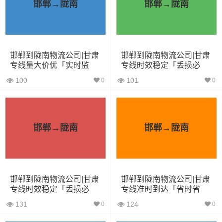
3.8米货车
15立方
2吨
3.8×1.7×2.2
邯郸→陇南
邯郸→陇南
4.2米货车
22立方
5吨
4.2×2.4×2.5
5.2米货车
31立方
8吨
5.2×2.4×2.6
邯郸到陇南物流公司|甘肃
邯郸到陇南物流公司|甘肃
专线量大价优「实时监
专线时效稳定「丢损必
6.8米货车
40立方
10吨
6.8×2.4×2.8
控」
赔」
100
101
0
0
7.6米货车
48立方
16吨
7.6×2.4×2.8
9.6米货车
58立方
18吨
9.6×2.4×2.5
邯郸→陇南
邯郸→陇南
13米货车
80立方
33吨
13×2.4×2.8
17.5米货车
130立方
33吨
17.5×3×2.8
邯郸到陇南物流公司|甘肃
邯郸到陇南物流公司|甘肃
其他货主物流经验分享
专线时效稳定「丢损必
专线准时到达「省时省
赔」
心」
131
124
0
0
已发过邯郸到陇南物流专线的货主告诉大家如果你选择了