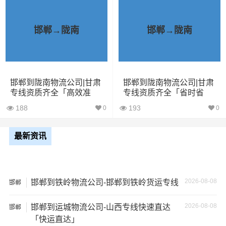
一家不靠谱的物流公司，可能会面临以下风险和损失：
1、包裹丢失或损坏：不靠谱的物流公司可能会在运输过程
邯郸→陇南
邯郸→陇南
中丢失或损坏你的包裹，导致你的物品无法送达或受到损
坏；
2、运输时间延迟：不靠谱的物流公司可能会在运输过程中
邯郸到陇南物流公司|甘肃
邯郸到陇南物流公司|甘肃
专线资质齐全「高效准
专线资质齐全「省时省
出现延误，导致你的物品无法按时送达；
时」
心」
188
193
0
0
3、服务质量差：不靠谱的物流公司可能会提供劣质的服
务，例如不及时回复客户咨询、不提供准确的物流信息
最新资讯
等；
4、安全风险：不靠谱的物流公司可能会存在安全风险，例
2026-08-08
邯郸到铁岭物流公司-邯郸到铁岭货运专线
如不遵守运输规定、不保障货物安全等；
邯郸
2026-08-08
邯郸到运城物流公司-山西专线快速直达
5、经济损失：如果你的包裹在运输过程中丢失或损坏，你
邯郸
「快运直达」
可能需要支付额外的费用来修复或替换物品，导致经济损