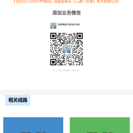
【100公斤以内小件物品】请直接联系【三通一达等】各大快递公司！
添加业务微信
根据货物类型选择合适车型
相关线路
车型
装载体积
装载重量
尺寸（米）
3.2米货车
9.6立方
1.2吨
3.2×1.5×2