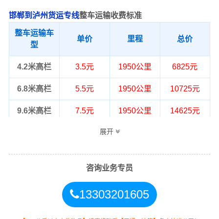
邯郸到泸州货运专线
整车运输收费标准
整车运输车
单价
里程
总价
型
4.2米高栏
3.5元
1950公里
6825元
6.8米高栏
5.5元
1950公里
10725元
9.6米高栏
7.5元
1950公里
14625元
展开
13米高栏
8.5元
1950公里
16575元
17.5米平板
10.5元
1950公里
20475元
咨询业务专员
整车运输价格计算方式通常是按单价×公
备注
里，以上报价为市场透明价，仅供参
13303201605
考，不作为最终成交价格，望知晓！