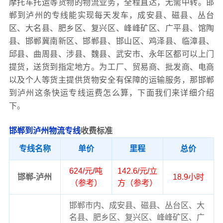
摩托车托运等货物的物流业务，全程直达，无需中转。邯
郸到泸州的专线能实现每天发车，成安县、磁县、丛台
区、大名县、肥乡区、复兴区、峰峰矿区、广平县、馆陶
县、邯郸冀南新区、邯郸县、邯山区、鸡泽县、临漳县、
邱县、曲周县、涉县、魏县、武安市、永年区都可以上门
提货，送货到指定地方。为工厂、贸易商、批发商、电商
以及个人等货主提供货物安全有保障的运输服务，那邯郸
到泸州这条快运专线运费怎么算，下面我们来详细介绍
下。
邯郸到泸州物流专线
收费标准
专线名称
单价
里程
总价
624/元/吨
142.6/元/立
邯郸-泸州
18.9小时
（参考）
方（参考）
邯郸市内、成安县、磁县、丛台区、大
名县、肥乡区、复兴区、峰峰矿区、广