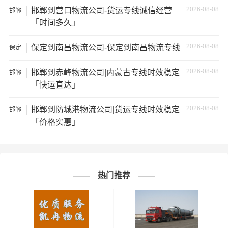
2026-08-08
邯郸到营口物流公司-货运专线诚信经营
邯郸
★ 由于货运运输比较特殊，请您托运之前仔细清点您所托
「时间多久」
运的所有物品；如果您的货物需要临时存放，请尽早最快
通知公司客服以便安排仓库存放。
2026-08-08
保定到南昌物流公司-保定到南昌物流专线
保定
★ 为了提高
邯郸到泸州物流公司
的服务质量，欢迎您对我
2026-08-08
邯郸到赤峰物流公司|内蒙古专线时效稳定
邯郸
们的服务提出意见或建议，我们会认真对待并及时把处理
「快运直达」
意见汇报于您，非常感谢您对我们的支持，我们将为客户
2026-08-08
的需求做出不懈的努力，您的满意就是我们前进的动力!
邯郸到防城港物流公司|货运专线时效稳定
邯郸
「价格实惠」
# 泸州专线
# 泸州货运
# 泸州物流
标签：
# 邯郸专线
# 邯郸货运
# 邯郸物流
# 物流专线
# 物流公司
热门推荐