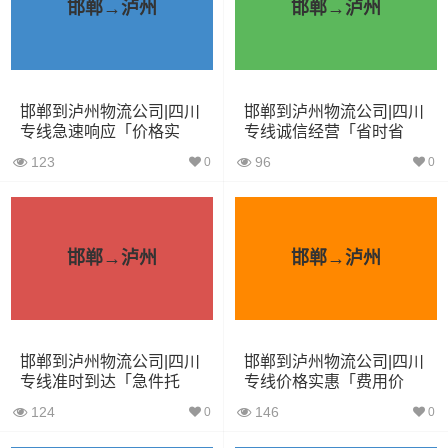
3.8米货车
15立方
2吨
3.8×1.7×2.2
邯郸→泸州
邯郸→泸州
4.2米货车
22立方
5吨
4.2×2.4×2.5
5.2米货车
31立方
8吨
5.2×2.4×2.6
邯郸到泸州物流公司|四川
邯郸到泸州物流公司|四川
专线急速响应「价格实
专线诚信经营「省时省
6.8米货车
40立方
10吨
6.8×2.4×2.8
惠」
心」
123
96
0
0
7.6米货车
48立方
16吨
7.6×2.4×2.8
9.6米货车
58立方
18吨
9.6×2.4×2.5
邯郸→泸州
邯郸→泸州
13米货车
80立方
33吨
13×2.4×2.8
17.5米货车
130立方
33吨
17.5×3×2.8
邯郸到泸州物流公司|四川
邯郸到泸州物流公司|四川
其他货主物流经验分享
专线准时到达「急件托
专线价格实惠「费用价
运」
格」
124
146
0
0
已发过邯郸到泸州物流专线的货主告诉大家如果你选择了