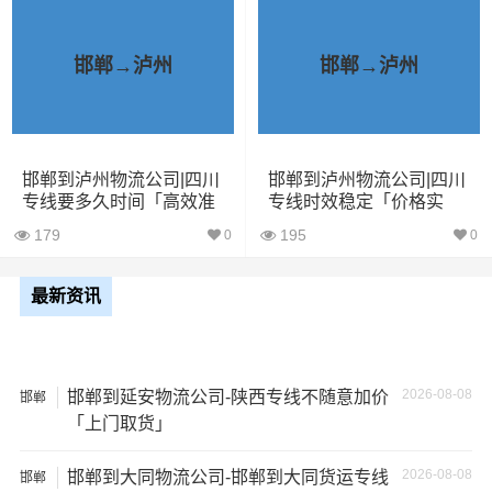
一家不靠谱的物流公司，可能会面临以下风险和损失：
1、包裹丢失或损坏：不靠谱的物流公司可能会在运输过程
邯郸→泸州
邯郸→泸州
中丢失或损坏你的包裹，导致你的物品无法送达或受到损
坏；
2、运输时间延迟：不靠谱的物流公司可能会在运输过程中
邯郸到泸州物流公司|四川
邯郸到泸州物流公司|四川
专线要多久时间「高效准
专线时效稳定「价格实
出现延误，导致你的物品无法按时送达；
时」
惠」
179
195
0
0
3、服务质量差：不靠谱的物流公司可能会提供劣质的服
务，例如不及时回复客户咨询、不提供准确的物流信息
最新资讯
等；
4、安全风险：不靠谱的物流公司可能会存在安全风险，例
2026-08-08
邯郸到延安物流公司-陕西专线不随意加价
如不遵守运输规定、不保障货物安全等；
邯郸
「上门取货」
5、经济损失：如果你的包裹在运输过程中丢失或损坏，你
2026-08-08
邯郸到大同物流公司-邯郸到大同货运专线
邯郸
可能需要支付额外的费用来修复或替换物品，导致经济损