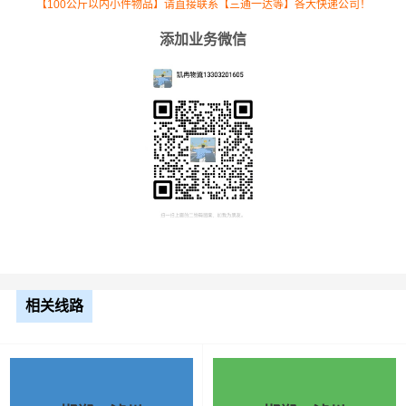
【100公斤以内小件物品】请直接联系【三通一达等】各大快递公司！
添加业务微信
根据货物类型选择合适车型
相关线路
车型
装载体积
装载重量
尺寸（米）
3.2米货车
9.6立方
1.2吨
3.2×1.5×2