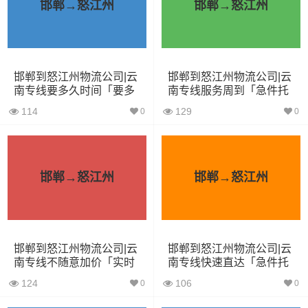
邯郸→怒江州
邯郸→怒江州
4.2米货车
22立方
5吨
4.2×2.4×2.5
5.2米货车
31立方
8吨
5.2×2.4×2.6
邯郸到怒江州物流公司|云
邯郸到怒江州物流公司|云
6.8米货车
40立方
10吨
6.8×2.4×2.8
南专线要多久时间「要多
南专线服务周到「急件托
久」
运」
7.6米货车
48立方
16吨
7.6×2.4×2.8
114
129
0
0
9.6米货车
58立方
18吨
9.6×2.4×2.5
13米货车
80立方
33吨
13×2.4×2.8
邯郸→怒江州
邯郸→怒江州
17.5米货车
130立方
33吨
17.5×3×2.8
其他货主物流经验分享
邯郸到怒江州物流公司|云
邯郸到怒江州物流公司|云
南专线不随意加价「实时
南专线快速直达「急件托
监控」
运」
已发过邯郸到怒江州物流专线的货主告诉大家如果你选择
124
106
0
0
了一家不靠谱的物流公司，可能会面临以下风险和损失：