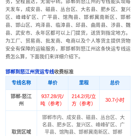
务，全程直达，无需中转。邯郸到怒江州的专线能实现每
天发车，成安县、磁县、丛台区、大名县、肥乡区、复兴
区、峰峰矿区、广平县、馆陶县、邯郸冀南新区、邯郸
县、邯山区、鸡泽县、临漳县、邱县、曲周县、涉县、魏
县、武安市、永年区都可以上门提货，送货到指定地方。
为工厂、贸易商、批发商、电商以及个人等货主提供货物
安全有保障的运输服务，那邯郸到怒江州这条快运专线运
费怎么算，下面我们来详细介绍下。
邯郸到怒江州货运专线
收费标准
专线名称
单价
里程
总价
邯郸-怒江
937.28/元/
214.2/元/立
30.7小时
州
吨（参考）
方（参考）
邯郸市内、成安县、磁县、丛台区、大
名县、肥乡区、复兴区、峰峰矿区、广
取货区域
平县、馆陶县、邯郸冀南新区、邯郸