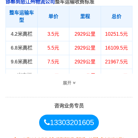
邯郸到怒江州物流公司
整车运输收费标准
整车运输车
单价
里程
总价
型
4.2米高栏
3.5元
2929公里
10251.5元
6.8米高栏
5.5元
2929公里
16109.5元
9.6米高栏
7.5元
2929公里
21967.5元
13米高栏
8.5元
2929公里
24896.5元
展开
17.5米平板
10.5元
2929公里
30754.5元
整车运输价格计算方式通常是按单价×公
咨询业务专员
备注
里，以上报价为市场透明价，仅供参
考，不作为最终成交价格，望知晓！
13303201605