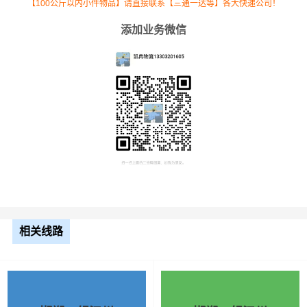
【100公斤以内小件物品】请直接联系【三通一达等】各大快递公司！
添加业务微信
根据货物类型选择合适车型
车型
装载体积
装载重量
尺寸（米）
相关线路
3.2米货车
9.6立方
1.2吨
3.2×1.5×2
3.8米货车
15立方
2吨
3.8×1.7×2.2