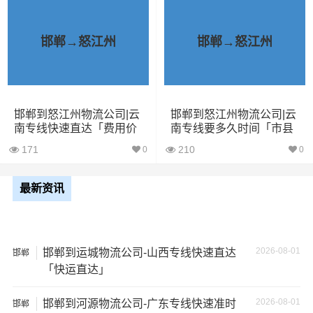
1、包裹丢失或损坏：不靠谱的物流公司可能会在运输过程
中丢失或损坏你的包裹，导致你的物品无法送达或受到损
邯郸→怒江州
邯郸→怒江州
坏；
2、运输时间延迟：不靠谱的物流公司可能会在运输过程中
出现延误，导致你的物品无法按时送达；
邯郸到怒江州物流公司|云
邯郸到怒江州物流公司|云
南专线快速直达「费用价
南专线要多久时间「市县
格」
闪送」
3、服务质量差：不靠谱的物流公司可能会提供劣质的服
171
210
0
0
务，例如不及时回复客户咨询、不提供准确的物流信息
等；
最新资讯
4、安全风险：不靠谱的物流公司可能会存在安全风险，例
如不遵守运输规定、不保障货物安全等；
2026-08-01
邯郸到运城物流公司-山西专线快速直达
邯郸
「快运直达」
5、经济损失：如果你的包裹在运输过程中丢失或损坏，你
可能需要支付额外的费用来修复或替换物品，导致经济损
2026-08-01
邯郸到河源物流公司-广东专线快速准时
邯郸
失。