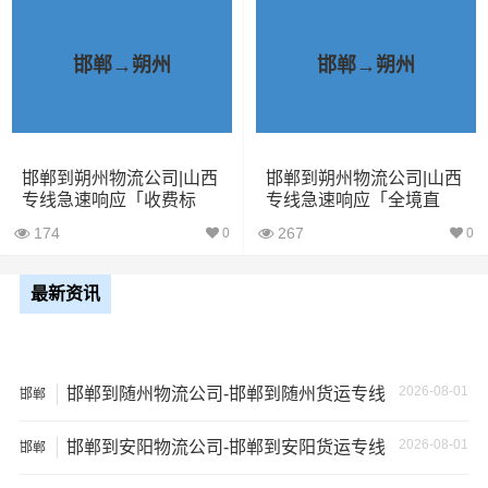
1、包裹丢失或损坏：不靠谱的物流公司可能会在运输过程
中丢失或损坏你的包裹，导致你的物品无法送达或受到损
邯郸→朔州
邯郸→朔州
坏；
2、运输时间延迟：不靠谱的物流公司可能会在运输过程中
出现延误，导致你的物品无法按时送达；
邯郸到朔州物流公司|山西
邯郸到朔州物流公司|山西
专线急速响应「收费标
专线急速响应「全境直
准」
达」
3、服务质量差：不靠谱的物流公司可能会提供劣质的服
174
267
0
0
务，例如不及时回复客户咨询、不提供准确的物流信息
等；
最新资讯
4、安全风险：不靠谱的物流公司可能会存在安全风险，例
如不遵守运输规定、不保障货物安全等；
2026-08-01
邯郸到随州物流公司-邯郸到随州货运专线
邯郸
5、经济损失：如果你的包裹在运输过程中丢失或损坏，你
2026-08-01
邯郸到安阳物流公司-邯郸到安阳货运专线
可能需要支付额外的费用来修复或替换物品，导致经济损
邯郸
失。