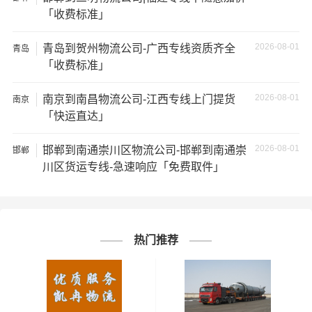
★ 由于货运运输比较特殊，请您托运之前仔细清点您所托
「收费标准」
运的所有物品；如果您的货物需要临时存放，请尽早最快
通知公司客服以便安排仓库存放。
2026-08-01
青岛到贺州物流公司-广西专线资质齐全
青岛
「收费标准」
★ 为了提高
邯郸到朔州物流公司
的服务质量，欢迎您对我
们的服务提出意见或建议，我们会认真对待并及时把处理
2026-08-01
南京到南昌物流公司-江西专线上门提货
南京
意见汇报于您，非常感谢您对我们的支持，我们将为客户
「快运直达」
的需求做出不懈的努力，您的满意就是我们前进的动力!
2026-08-01
邯郸到南通崇川区物流公司-邯郸到南通崇
邯郸
川区货运专线-急速响应「免费取件」
# 朔州专线
# 朔州货运
# 朔州物流
标签：
# 邯郸专线
# 邯郸货运
# 邯郸物流
# 物流专线
# 物流公司
热门推荐