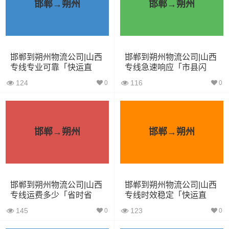
邯郸→朔州
邯郸→朔州
4.2米货车
22立方
5吨
4.2×2.4×2.5
5.2米货车
31立方
8吨
5.2×2.4×2.6
邯郸到朔州物流公司|山西
邯郸到朔州物流公司|山西
6.8米货车
40立方
10吨
6.8×2.4×2.8
专线专业可靠「快运直
专线急速响应「市县闪
达」
送」
7.6米货车
48立方
16吨
7.6×2.4×2.8
124
116
0
0
9.6米货车
58立方
18吨
9.6×2.4×2.5
13米货车
80立方
33吨
13×2.4×2.8
邯郸→朔州
邯郸→朔州
17.5米货车
130立方
33吨
17.5×3×2.8
其他货主物流经验分享
邯郸到朔州物流公司|山西
邯郸到朔州物流公司|山西
专线运费多少「省时省
专线时效稳定「快运直
心」
达」
已发过邯郸到朔州物流专线的货主告诉大家如果你选择了
145
123
0
0
一家不靠谱的物流公司，可能会面临以下风险和损失：