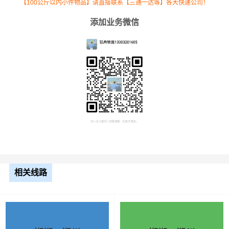
【100公斤以内小件物品】请直接联系【三通一达等】各大快递公司！
添加业务微信
根据货物类型选择合适车型
车型
装载体积
装载重量
尺寸（米）
相关线路
3.2米货车
9.6立方
1.2吨
3.2×1.5×2
3.8米货车
15立方
2吨
3.8×1.7×2.2