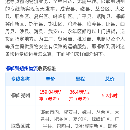
运等货物的物流业务，全程直达，无需中转。邯郸到朔州
的专线能实现每天发车，成安县、磁县、丛台区、大名
县、肥乡区、复兴区、峰峰矿区、广平县、馆陶县、邯郸
冀南新区、邯郸县、邯山区、鸡泽县、临漳县、邱县、曲
周县、涉县、魏县、武安市、永年区都可以上门提货，送
货到指定地方。为工厂、贸易商、批发商、电商以及个人
等货主提供货物安全有保障的运输服务，那邯郸到朔州这
条快运专线运费怎么算，下面我们来详细介绍下。
邯郸到朔州物流
收费标准
专线名称
单价
里程
总价
159.04/元/
36.4/元/立
邯郸-朔州
5.2小时
吨（参考）
方（参考）
邯郸市内、成安县、磁县、丛台区、大
名县、肥乡区、复兴区、峰峰矿区、广
取货区域
平县、馆陶县、邯郸冀南新区、邯郸