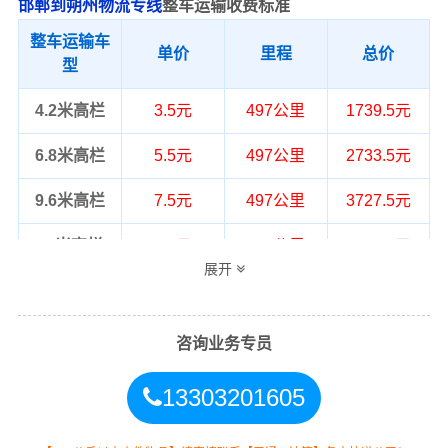
邯郸到朔州物流专线
整车运输收费标准
整车运输车
单价
里程
总价
型
4.2米高栏
3.5元
497公里
1739.5元
6.8米高栏
5.5元
497公里
2733.5元
9.6米高栏
7.5元
497公里
3727.5元
13米高栏
8.5元
497公里
4224.5元
展开
17.5米平板
10.5元
497公里
5218.5元
整车运输价格计算方式通常是按单价×公
咨询业务专员
备注
里，以上报价为市场透明价，仅供参
考，不作为最终成交价格，望知晓！
13303201605