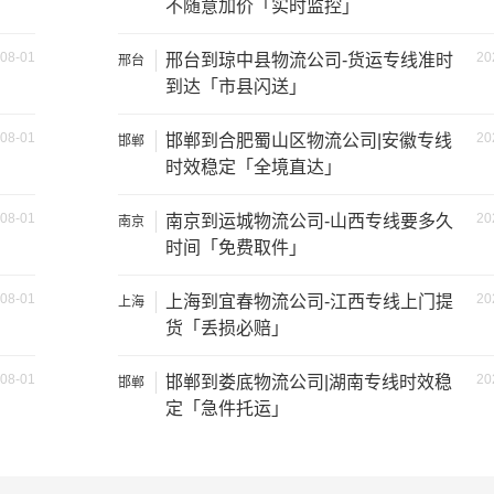
不随意加价「实时监控」
08-01
20
邢台到琼中县物流公司-货运专线准时
邢台
到达「市县闪送」
08-01
20
邯郸到合肥蜀山区物流公司|安徽专线
邯郸
时效稳定「全境直达」
装载重量
尺寸（米）
08-01
20
南京到运城物流公司-山西专线要多久
南京
时间「免费取件」
1.2吨
3.2×1.5×2
08-01
20
上海到宜春物流公司-江西专线上门提
上海
2吨
3.8×1.7×2.2
货「丢损必赔」
5吨
4.2×2.4×2.5
08-01
20
邯郸到娄底物流公司|湖南专线时效稳
邯郸
定「急件托运」
8吨
5.2×2.4×2.6
10吨
6.8×2.4×2.8