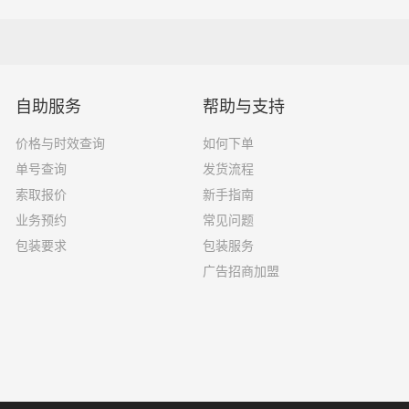
16吨
7.6×2.4×2.8
18吨
9.6×2.4×2.5
33吨
13×2.4×2.8
自助服务
帮助与支持
33吨
17.5×3×2.8
价格与时效查询
如何下单
单号查询
发货流程
索取报价
新手指南
业务预约
常见问题
选择了一家不靠谱的物流公司，可能会面临以下风险和损失：
包装要求
包装服务
广告招商加盟
运输过程中丢失或损坏你的包裹，导致你的物品无法送达或受到
输过程中出现延误，导致你的物品无法按时送达；
质的服务，例如不及时回复客户咨询、不提供准确的物流信息等