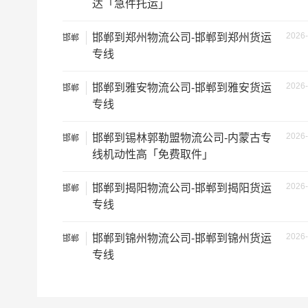
达「急件托运」
2026-
邯郸到郑州物流公司-邯郸到郑州货运
邯郸
专线
2026-
邯郸到雅安物流公司-邯郸到雅安货运
邯郸
专线
根据货物类型选择合适车型
车型
装载体积
2026-
邯郸到锡林郭勒盟物流公司-内蒙古专
邯郸
线机动性高「免费取件」
3.2米货车
9.6立方
2026-
邯郸到揭阳物流公司-邯郸到揭阳货运
邯郸
3.8米货车
15立方
专线
4.2米货车
22立方
2026-
邯郸到锦州物流公司-邯郸到锦州货运
邯郸
专线
5.2米货车
31立方
6.8米货车
40立方