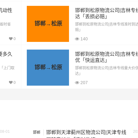
1060公里
11130元
机动性
邯郸到松原物流公司|吉林专
达「丢损必赔」
方式通常是按单价×公里，以上报价为市场透明价，仅供参考，
邯郸→松原
「省时省
邯郸到松原物流公司|吉林专线准时到
最终成交价格，望知晓！
赔」
140
0
要多久
邯郸到松原物流公司|吉林专
优「快运直达」
邯郸→松原
间「上门取
邯郸到松原物流公司|吉林专线量大价
达」
207
0
08-01
20
邯郸到天津蓟州区物流公司|天津专线
邯郸