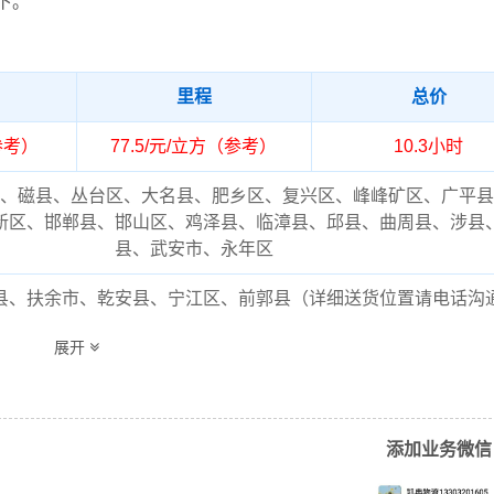
下。
里程
总价
（参考）
77.5/元/立方（参考）
10.3小时
、磁县、丛台区、大名县、肥乡区、复兴区、峰峰矿区、广平县
新区、邯郸县、邯山区、鸡泽县、临漳县、邱县、曲周县、涉县
县、武安市、永年区
县、扶余市、乾安县、宁江区、前郭县（详细送货位置请电话沟
流专线的费用为市场透明价，仅供参考，不作为最终成交价格，
展开
结合实际您的需求和货物特性来确定最终合作价格，可咨询凯冉
客服获取报价。
添加业务微信