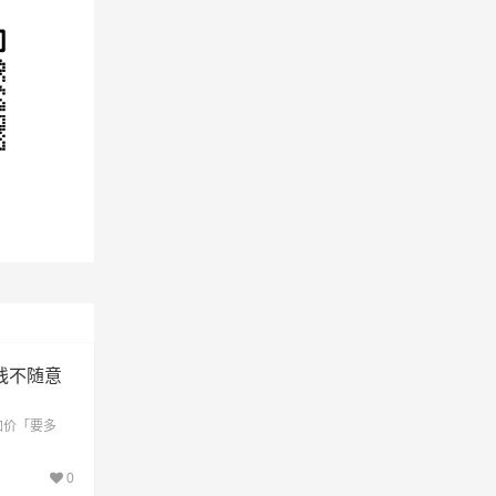
线不随意
加价「要多
0