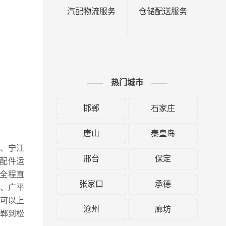
汽配物流服务
仓储配送服务
热门城市
邯郸
石家庄
唐山
秦皇岛
县、宁江
邢台
保定
配件运
全程直
张家口
承德
、广平
可以上
沧州
廊坊
郸到松