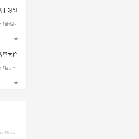
线准时到
不作为
达「丢损必
0
线量大价
优「快运直
0
26-08-01