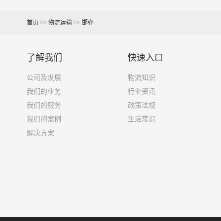
7.6米货车
48立方
首页
>>
物流运输
>>
邯郸
9.6米货车
58立方
13米货车
80立方
了解我们
快速入口
17.5米货车
130立方
公司及发展
物流知识
我们的业务
行业资讯
其他货主物流经验分享
我们的服务
政策法规
我们的案例
生活常识
已发过邯郸到松原物流专线的货主告诉大家如果你
解决方案
1、包裹丢失或损坏：不靠谱的物流公司可能会在
2、运输时间延迟：不靠谱的物流公司可能会在运
3、服务质量差：不靠谱的物流公司可能会提供劣