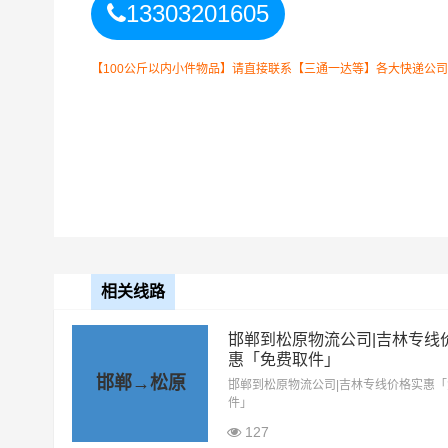
13303201605
【100公斤以内小件物品】请直接联系【三通一达等】各大快递公
邯郸到松原物流
整车运输收费标准
整车运输车型
单价
4.2米高栏
3.5元
相关线路
6.8米高栏
5.5元
邯郸到松原物流公司|吉林专线
惠「免费取件」
9.6米高栏
7.5元
邯郸→松原
邯郸到松原物流公司|吉林专线价格实惠
件」
13米高栏
8.5元
127