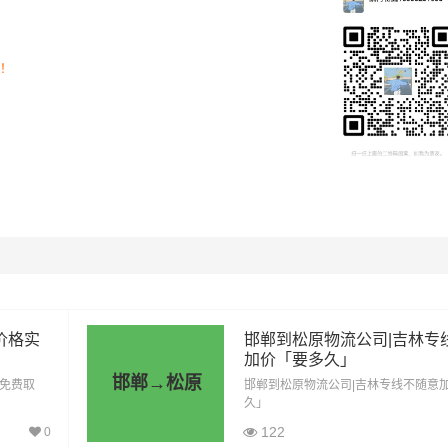
司！
里程
总价
1060公里
3710元
1060公里
5830元
价格实
邯郸到松原物流公司|吉林专
加价「要多久」
1060公里
7950元
邯郸→松原
「免费取
邯郸到松原物流公司|吉林专线不随意
久」
1060公里
9010元
122
0