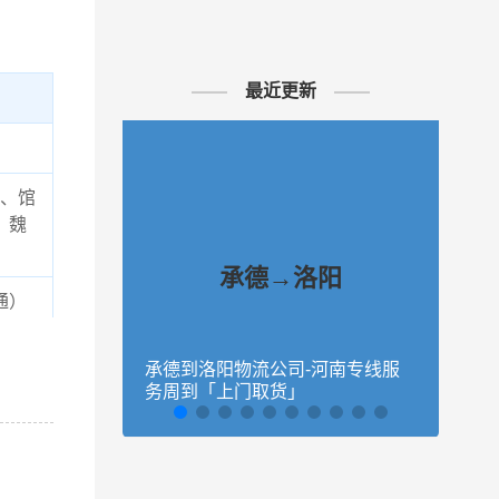
最近更新
、馆
、魏
承德→洛阳
通）
望知
承德到洛阳物流公司-河南专线服
秦皇
物流
务周到「上门取货」
量大