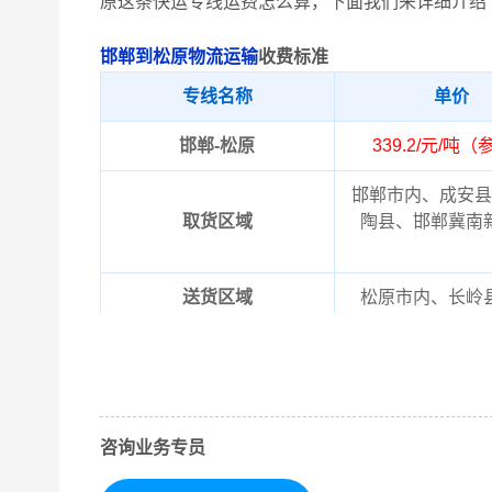
原这条快运专线运费怎么算，下面我们来详细介绍
邯郸到松原物流运输
收费标准
专线名称
单价
邯郸-松原
339.2/元/吨
邯郸市内、成安县
取货区域
陶县、邯郸冀南
送货区域
松原市内、长岭
以上邯郸到松原物
备注
晓！实际费用需要
咨询业务专员