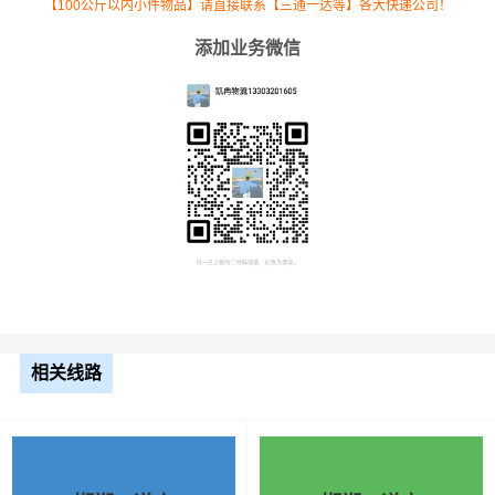
【100公斤以内小件物品】请直接联系【三通一达等】各大快递公司！
添加业务微信
根据货物类型选择合适车型
车型
装载体积
装载重量
尺寸（米）
相关线路
3.2米货车
9.6立方
1.2吨
3.2×1.5×2
3.8米货车
15立方
2吨
3.8×1.7×2.2