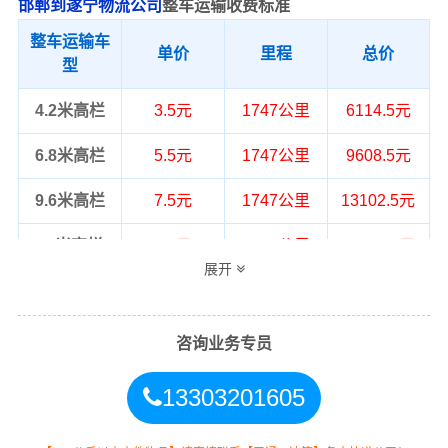
邯郸到遂宁物流公司
整车运输收费标准
整车运输车
单价
里程
总价
型
4.2米高栏
3.5元
1747公里
6114.5元
6.8米高栏
5.5元
1747公里
9608.5元
9.6米高栏
7.5元
1747公里
13102.5元
13米高栏
8.5元
1747公里
14849.5元
展开
17.5米平板
10.5元
1747公里
18343.5元
整车运输价格计算方式通常是按单价×公
咨询业务专员
备注
里，以上报价为市场透明价，仅供参
考，不作为最终成交价格，望知晓！
13303201605