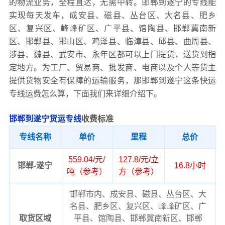
的物流业务，全程直达，无需中转。邯郸到遂宁的专线能
实现每天发车，成安县、磁县、丛台区、大名县、肥乡
区、复兴区、峰峰矿区、广平县、馆陶县、邯郸冀南新
区、邯郸县、邯山区、鸡泽县、临漳县、邱县、曲周县、
涉县、魏县、武安市、永年区都可以上门提货，送货到指
定地方。为工厂、贸易商、批发商、电商以及个人等货主
提供货物安全有保障的运输服务，那邯郸到遂宁这条快运
专线运费怎么算，下面我们来详细介绍下。
邯郸到遂宁货运专线
收费标准
专线名称
单价
里程
总价
559.04/元/
127.8/元/立
邯郸-遂宁
16.8小时
吨（参考）
方（参考）
邯郸市内、成安县、磁县、丛台区、大
名县、肥乡区、复兴区、峰峰矿区、广
取货区域
平县、馆陶县、邯郸冀南新区、邯郸