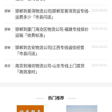
★ 由于货运运输比较特殊，请您托运之前仔细清点您所托
运的所有物品；如果您的货物需要临时存放，请尽早最快
2026-08-01
邯郸到普洱物流公司|邯郸至普洱货运专线-
邯郸
通知公司客服以便安排仓库存放。
运费多少「市县闪送」
★ 为了提高
邯郸到遂宁物流
的服务质量，欢迎您对我们的
2026-08-01
邯郸到厦门海沧区物流公司-福建专线保价
邯郸
服务提出意见或建议，我们会认真对待并及时把处理意见
运输「收费标准」
汇报于您，非常感谢您对我们的支持，我们将为客户的需
求做出不懈的努力，您的满意就是我们前进的动力!
2026-08-01
邯郸到吉安物流公司|江西专线诚信经营
邯郸
「市县闪送」
# 遂宁专线
# 遂宁货运
# 遂宁物流
标签：
2026-08-01
南京到潍坊物流公司-山东专线上门提货
南京
# 邯郸专线
# 邯郸货运
# 邯郸物流
「高效准时」
# 物流专线
# 物流公司
热门推荐