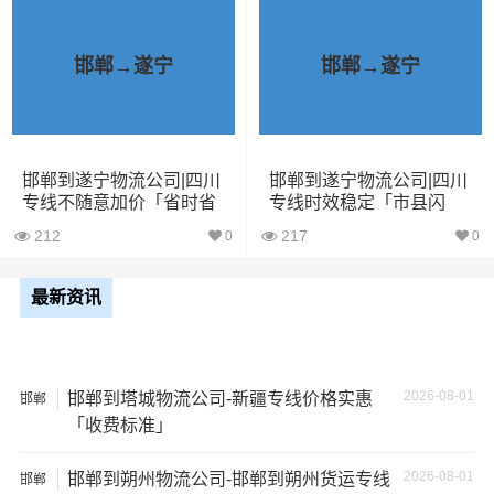
1、包裹丢失或损坏：不靠谱的物流公司可能会在运输过程
中丢失或损坏你的包裹，导致你的物品无法送达或受到损
邯郸→遂宁
邯郸→遂宁
坏；
2、运输时间延迟：不靠谱的物流公司可能会在运输过程中
出现延误，导致你的物品无法按时送达；
邯郸到遂宁物流公司|四川
邯郸到遂宁物流公司|四川
专线不随意加价「省时省
专线时效稳定「市县闪
心」
送」
3、服务质量差：不靠谱的物流公司可能会提供劣质的服
212
217
0
0
务，例如不及时回复客户咨询、不提供准确的物流信息
等；
最新资讯
4、安全风险：不靠谱的物流公司可能会存在安全风险，例
如不遵守运输规定、不保障货物安全等；
2026-08-01
邯郸到塔城物流公司-新疆专线价格实惠
邯郸
「收费标准」
5、经济损失：如果你的包裹在运输过程中丢失或损坏，你
可能需要支付额外的费用来修复或替换物品，导致经济损
2026-08-01
邯郸到朔州物流公司-邯郸到朔州货运专线
邯郸
失。