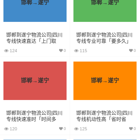
邯郸→遂宁
邯郸→遂宁
4.2米货车
22立方
5吨
4.2×2.4×2.5
5.2米货车
31立方
8吨
5.2×2.4×2.6
邯郸到遂宁物流公司|四川
邯郸到遂宁物流公司|四川
6.8米货车
40立方
10吨
6.8×2.4×2.8
专线快速直达「上门取
专线专业可靠「要多久」
货」
7.6米货车
48立方
16吨
7.6×2.4×2.8
124
115
0
0
9.6米货车
58立方
18吨
9.6×2.4×2.5
13米货车
80立方
33吨
13×2.4×2.8
邯郸→遂宁
邯郸→遂宁
17.5米货车
130立方
33吨
17.5×3×2.8
其他货主物流经验分享
邯郸到遂宁物流公司|四川
邯郸到遂宁物流公司|四川
专线快速准时「时间多
专线机动性高「省时省
久」
心」
已发过邯郸到遂宁物流专线的货主告诉大家如果你选择了
120
125
0
0
一家不靠谱的物流公司，可能会面临以下风险和损失：