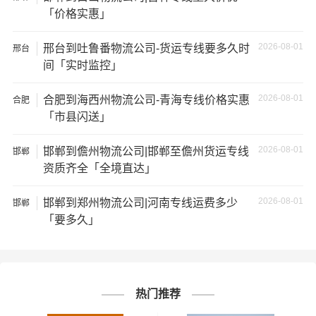
温馨提示
「价格实惠」
★ 本站所列邯郸到天津物流专线费用与时效仅供参考，如
2026-08-01
邢台到吐鲁番物流公司-货运专线要多久时
邢台
需详细了解最低资费请电话咨询。
间「实时监控」
★ 由于货运运输比较特殊，请您托运之前仔细清点您所托
2026-08-01
合肥到海西州物流公司-青海专线价格实惠
合肥
运的所有物品；如果您的货物需要临时存放，请尽早最快
「市县闪送」
通知公司客服以便安排仓库存放。
2026-08-01
邯郸到儋州物流公司|邯郸至儋州货运专线
邯郸
★ 为了提高
邯郸到天津物流
的服务质量，欢迎您对我们的
资质齐全「全境直达」
服务提出意见或建议，我们会认真对待并及时把处理意见
2026-08-01
汇报于您，非常感谢您对我们的支持，我们将为客户的需
邯郸到郑州物流公司|河南专线运费多少
邯郸
「要多久」
求做出不懈的努力，您的满意就是我们前进的动力!
# 天津专线
# 天津货运
# 天津物流
标签：
# 邯郸专线
# 邯郸货运
# 邯郸物流
热门推荐
# 物流专线
# 物流公司