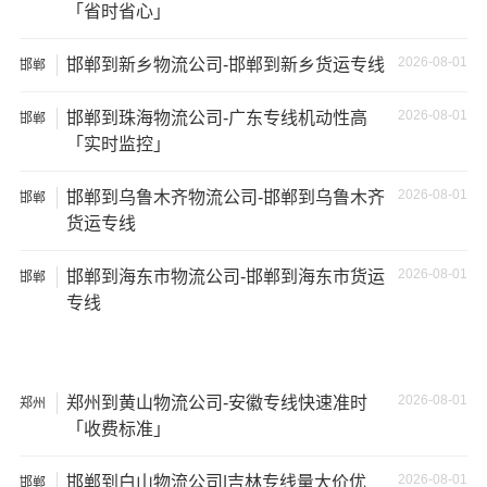
「省时省心」
如不遵守运输规定、不保障货物安全等；
2026-08-01
邯郸到新乡物流公司-邯郸到新乡货运专线
邯郸
5、经济损失：如果你的包裹在运输过程中丢失或损坏，你
可能需要支付额外的费用来修复或替换物品，导致经济损
2026-08-01
邯郸到珠海物流公司-广东专线机动性高
邯郸
失。
「实时监控」
2026-08-01
邯郸到乌鲁木齐物流公司-邯郸到乌鲁木齐
邯郸
货运专线
2026-08-01
邯郸到海东市物流公司-邯郸到海东市货运
邯郸
专线
2026-08-01
郑州到黄山物流公司-安徽专线快速准时
郑州
「收费标准」
2026-08-01
邯郸到白山物流公司|吉林专线量大价优
邯郸