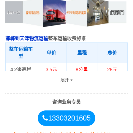
邯郸到天津物流运输
整车运输收费标准
整车运输车
单价
里程
总价
型
4.2米高栏
3.5元
8公里
28元
展开
6.8米高栏
5.5元
8公里
44元
9.6米高栏
7.5元
8公里
60元
咨询业务专员
13米高栏
8.5元
8公里
68元
13303201605
17.5米平板
10.5元
8公里
84元