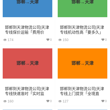
邯郸→天津
邯郸→天津
车型
装载体积
装载重量
尺寸（米）
3.2米货车
9.6立方
1.2吨
3.2×1.5×2
3.8米货车
15立方
2吨
3.8×1.7×2.2
邯郸到天津物流公司|天津
邯郸到天津物流公司|天津
专线保价运输「费用价
专线机动性高「要多久」
4.2米货车
22立方
5吨
4.2×2.4×2.5
格」
174
150
0
0
5.2米货车
31立方
8吨
5.2×2.4×2.6
6.8米货车
40立方
10吨
6.8×2.4×2.8
邯郸→天津
邯郸→天津
7.6米货车
48立方
16吨
7.6×2.4×2.8
9.6米货车
58立方
18吨
9.6×2.4×2.5
邯郸到天津物流公司|天津
邯郸到天津物流公司|天津
13米货车
80立方
33吨
13×2.4×2.8
专线快速准时「实时监
专线上门提货「全境直
控」
达」
160
127
0
0
17.5米货车
130立方
33吨
17.5×3×2.8