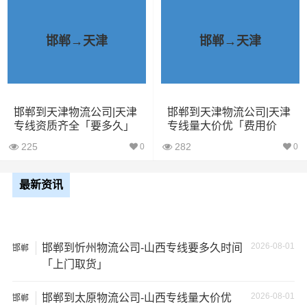
其他货主物流经验分享
邯郸→天津
邯郸→天津
已发过邯郸到天津物流专线的货主告诉大家如果你选择了
一家不靠谱的物流公司，可能会面临以下风险和损失：
1、包裹丢失或损坏：不靠谱的物流公司可能会在运输过程
邯郸到天津物流公司|天津
邯郸到天津物流公司|天津
中丢失或损坏你的包裹，导致你的物品无法送达或受到损
专线资质齐全「要多久」
专线量大价优「费用价
格」
坏；
225
282
0
0
2、运输时间延迟：不靠谱的物流公司可能会在运输过程中
最新资讯
出现延误，导致你的物品无法按时送达；
3、服务质量差：不靠谱的物流公司可能会提供劣质的服
务，例如不及时回复客户咨询、不提供准确的物流信息
2026-08-01
邯郸到忻州物流公司-山西专线要多久时间
邯郸
等；
「上门取货」
2026-08-01
4、安全风险：不靠谱的物流公司可能会存在安全风险，例
邯郸到太原物流公司-山西专线量大价优
邯郸