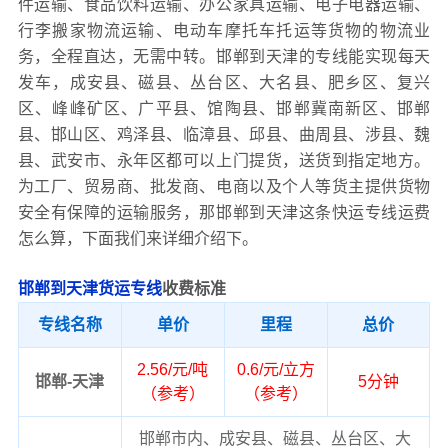
件运输、食品饮料运输、办公家具运输、电子电器运输、
行李搬家物流运输、电动车摩托车托运等货物的物流业
务，全程直达，无需中转。邯郸到天津的专线能实现每天
发车，成安县、磁县、丛台区、大名县、肥乡区、复兴
区、峰峰矿区、广平县、馆陶县、邯郸冀南新区、邯郸
县、邯山区、鸡泽县、临漳县、邱县、曲周县、涉县、魏
县、武安市、永年区都可以上门提货，送货到指定地方。
为工厂、贸易商、批发商、电商以及个人等货主提供货物
安全有保障的运输服务，那邯郸到天津这条快运专线运费
怎么算，下面我们来详细介绍下。
邯郸到天津货运专线
收费标准
专线名称
单价
里程
总价
2.56/元/吨
0.6/元/立方
邯郸-天津
5分钟
（参考）
（参考）
邯郸市内、成安县、磁县、丛台区、大