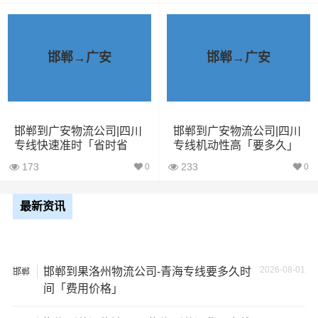
7米6货
48立方
10吨
7×2.4×2.9
车
邯郸→广安
邯郸→广安
9米6货
61立方
17吨
9×2.4×2.9
车
邯郸到广安物流公司|四川
邯郸到广安物流公司|四川
13米货
81立方
20吨
13×2.4×2.9
专线快速准时「省时省
专线机动性高「要多久」
车
心」
173
233
0
0
17米
150立
+箱式
27吨
17×2.8×2.9
最新资讯
方
货车
17.5米
137立
17.5×2.8×2.9
29吨
2026-08-01
邯郸到果洛州物流公司-青海专线要多久时
邯郸
货车
方
间「费用价格」