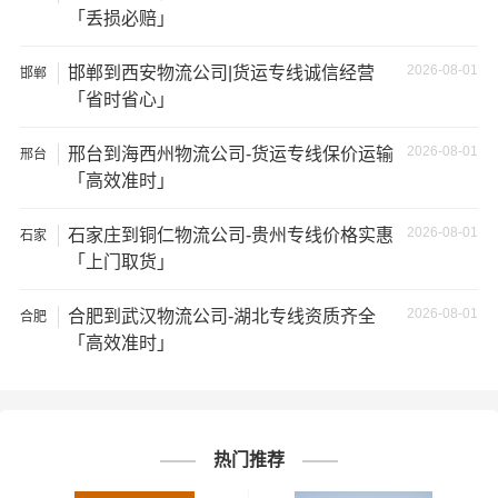
「丢损必赔」
5、经济损失：如果你的包裹在运输过程中丢失或损坏，你
可能需要支付额外的费用来修复或替换物品，导致经济损
2026-08-01
邯郸到西安物流公司|货运专线诚信经营
邯郸
失。
「省时省心」
2026-08-01
邢台到海西州物流公司-货运专线保价运输
邢台
「高效准时」
2026-08-01
石家庄到铜仁物流公司-贵州专线价格实惠
石家
庄
「上门取货」
# 广安专线
# 广安货运
# 广安物流
标签：
2026-08-01
合肥到武汉物流公司-湖北专线资质齐全
合肥
# 秦皇岛专线
# 秦皇岛货运
# 秦皇岛物流
「高效准时」
# 物流专线
# 物流公司
热门推荐