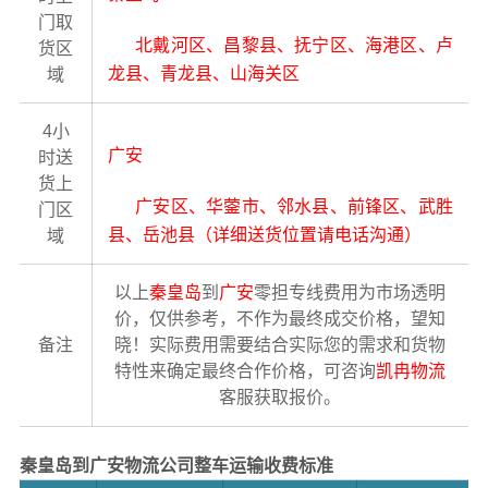
门取
北戴河区、昌黎县、抚宁区、海港区、卢
货区
龙县、青龙县、山海关区
域
4小
广安
时送
货上
广安区、华蓥市、邻水县、前锋区、武胜
门区
县、岳池县（详细送货位置请电话沟通）
域
以上
秦皇岛
到
广安
零担专线费用为市场透明
价，仅供参考，不作为最终成交价格，望知
备注
晓！实际费用需要结合实际您的需求和货物
特性来确定最终合作价格，可咨询
凯冉物流
客服获取报价。
秦皇岛到广安物流公司整车运输收费标准