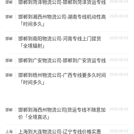
其他货主物流经验分享
2026-08-01
邯郸到菏泽物流公司-邯郸到菏泽货运专线
邯郸
已发过
秦皇岛
到
广安
货物的货主告诉大家如果你选择了
2026-08-01
邯郸到湘西州物流公司-湖南专线机动性高
邯郸
一家不靠谱的物流公司，可能会面临以下风险和损失：
「时间多久」
2026-08-01
1、包裹丢失或损坏：不靠谱的物流公司可能会在运输过程
邯郸到南阳物流公司-河南专线上门提货
邯郸
「全境辐射」
中丢失或损坏你的包裹，导致你的物品无法送达或受到损
坏；
2026-08-01
邯郸到广安物流公司-邯郸到广安货运专线
邯郸
2、运输时间延迟：不靠谱的物流公司可能会在运输过程中
2026-08-01
邯郸到梧州物流公司-广西专线要多久时间
邯郸
出现延误，导致你的物品无法按时送达；
「时间多久」
3、服务质量差：不靠谱的物流公司可能会提供劣质的服
务，例如不及时回复客户咨询、不提供准确的物流信息
等；
2026-08-01
邯郸到海西州物流公司|货运专线不随意加
邯郸
价「全境直达」
4、安全风险：不靠谱的物流公司可能会存在安全风险，例
如不遵守运输规定、不保障货物安全等；
2026-08-01
上海到大连物流公司-辽宁专线价格实惠
上海