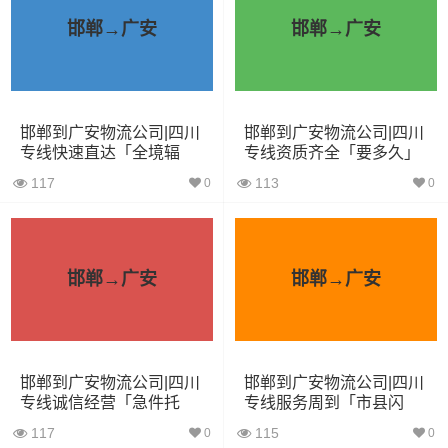
包车
邯郸→广安
邯郸→广安
依维柯
9立方
1.5吨
2.4×1.8×2.2
微型货
6立方
1.2吨
2×1.8×2.2
车
邯郸到广安物流公司|四川
邯郸到广安物流公司|四川
专线快速直达「全境辐
专线资质齐全「要多久」
射」
小型货
117
113
0
0
9立方
1.5吨
3×2×2.9
车
中型货
20立方
2吨
3.8×2×2.9
邯郸→广安
邯郸→广安
车
5米2货
28立方
6吨
5×2.4×2.9
车
邯郸到广安物流公司|四川
邯郸到广安物流公司|四川
专线诚信经营「急件托
专线服务周到「市县闪
6米8货
43立方
8吨
6×2.4×2.9
运」
送」
车
117
115
0
0