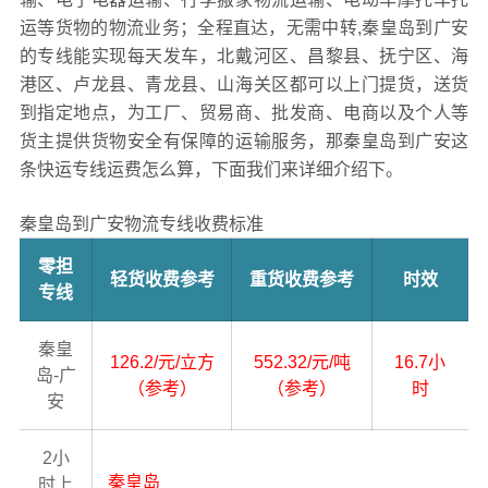
运等货物的物流业务；全程直达，无需中转,秦皇岛到广安
的专线能实现每天发车，北戴河区、昌黎县、抚宁区、海
港区、卢龙县、青龙县、山海关区都可以上门提货，送货
到指定地点，为工厂、贸易商、批发商、电商以及个人等
货主提供货物安全有保障的运输服务，那秦皇岛到广安这
条快运专线运费怎么算，下面我们来详细介绍下。
秦皇岛到广安物流专线收费标准
零担
轻货收费参考
重货收费参考
时效
专线
秦皇
126.2/元/立方
552.32/元/吨
16.7小
岛-广
（参考）
（参考）
时
安
2小
秦皇岛
时上