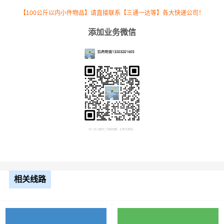
板
【100公斤以内小件物品】请直接联系【三通一达等】各大快递公司！
添加业务微信
整车运输价格计算方式通常是按单价×公里，
备注
以上报价为市场透明价，仅供参考，不作为
最终成交价格，望知晓！
根据货物类型选择合适车型
装载体
装载重量
车型
积（立
尺寸（米）
（
吨
）
方）
小面包
相关线路
4立方
0.8吨
1.8×1.6×1.7
车
中型面
6立方
1.2吨
2.4×1.6×1.9