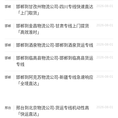
2026-08-01
邯郸到甘孜州物流公司-四川专线快速直达
邯郸
17米
「上门取货」
150立
+箱式
27吨
17×2.8×2.9
方
货车
2026-08-01
邯郸到金昌物流公司-甘肃专线上门提货
邯郸
「高效准时」
17.5米
137立
17.5×2.8×2.9
29吨
货车
方
2026-08-01
邯郸到酒泉物流公司-邯郸到酒泉货运专线
邯郸
2026-08-01
邯郸到临高县物流公司-邯郸到临高县货运
邯郸
其他货主物流经验分享
专线
已发过
秦皇岛
到
日喀则地区
货物的货主告诉大家如果你
2026-08-01
邯郸到阿克苏物流公司-新疆专线急速响应
邯郸
选择了一家不靠谱的物流公司，可能会面临以下风险和损
「全境直达」
失：
1、包裹丢失或损坏：不靠谱的物流公司可能会在运输过程
中丢失或损坏你的包裹，导致你的物品无法送达或受到损
2026-08-01
邢台到北京物流公司-货运专线机动性高
邢台
坏；
「快运直达」