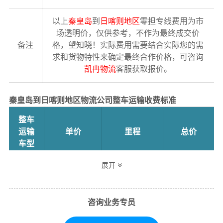
以上
秦皇岛
到
日喀则地区
零担专线费用为市
场透明价，仅供参考，不作为最终成交价
备注
格，望知晓！实际费用需要结合实际您的需
求和货物特性来确定最终合作价格，可咨询
凯冉物流
客服获取报价。
秦皇岛到日喀则地区物流公司整车运输收费标准
整车
运输
单价
里程
总价
车型
展开
4.2米
3.5元
3599公里
12596.5元
高栏
咨询业务专员
6.8米
5.5元
3599公里
19794.5元
高栏