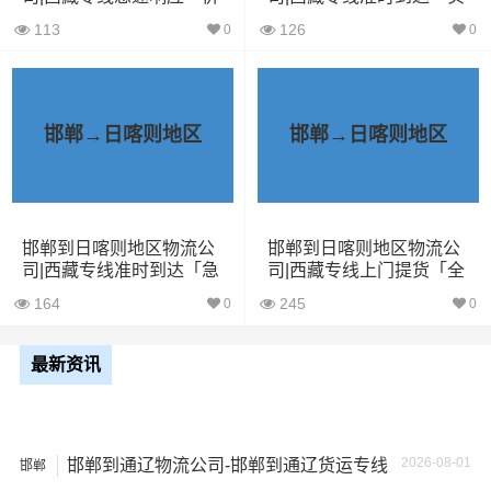
格实惠」
时监控」
113
126
0
0
中型货
20立方
2吨
3.8×2×2.9
车
5米2货
28立方
6吨
5×2.4×2.9
邯郸→日喀则地区
邯郸→日喀则地区
车
6米8货
43立方
8吨
6×2.4×2.9
车
邯郸到日喀则地区物流公
邯郸到日喀则地区物流公
司|西藏专线准时到达「急
司|西藏专线上门提货「全
7米6货
件托运」
境辐射」
48立方
10吨
7×2.4×2.9
164
245
0
0
车
最新资讯
9米6货
61立方
17吨
9×2.4×2.9
车
13米货
81立方
20吨
13×2.4×2.9
2026-08-01
邯郸到通辽物流公司-邯郸到通辽货运专线
邯郸
车