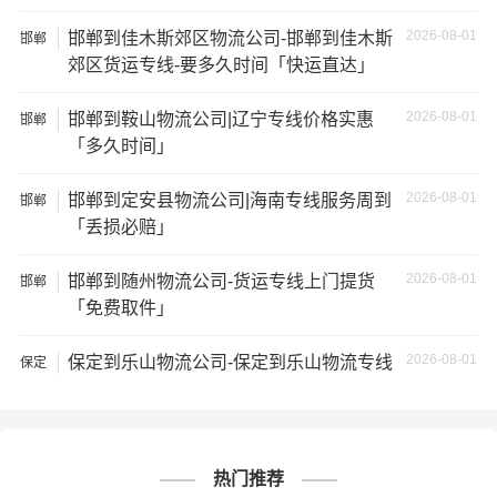
2、运输时间延迟：不靠谱的物流公司可能会在运输过程中
2026-08-01
邯郸到佳木斯郊区物流公司-邯郸到佳木斯
邯郸
出现延误，导致你的物品无法按时送达；
郊区货运专线-要多久时间「快运直达」
2026-08-01
3、服务质量差：不靠谱的物流公司可能会提供劣质的服
邯郸到鞍山物流公司|辽宁专线价格实惠
邯郸
「多久时间」
务，例如不及时回复客户咨询、不提供准确的物流信息
等；
2026-08-01
邯郸到定安县物流公司|海南专线服务周到
邯郸
「丢损必赔」
4、安全风险：不靠谱的物流公司可能会存在安全风险，例
如不遵守运输规定、不保障货物安全等；
2026-08-01
邯郸到随州物流公司-货运专线上门提货
邯郸
「免费取件」
5、经济损失：如果你的包裹在运输过程中丢失或损坏，你
可能需要支付额外的费用来修复或替换物品，导致经济损
2026-08-01
保定到乐山物流公司-保定到乐山物流专线
保定
失。
热门推荐