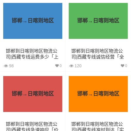
装载体
装载重量
车型
积（立
尺寸（米）
（
吨
）
邯郸→日喀则地区
邯郸→日喀则地区
方）
小面包
4立方
0.8吨
1.8×1.6×1.7
车
邯郸到日喀则地区物流公
邯郸到日喀则地区物流公
司|西藏专线运费多少「上
司|西藏专线诚信经营「全
中型面
6立方
1.2吨
2.4×1.6×1.9
门取货」
境辐射」
包车
98
120
0
0
依维柯
9立方
1.5吨
2.4×1.8×2.2
邯郸→日喀则地区
邯郸→日喀则地区
微型货
6立方
1.2吨
2×1.8×2.2
车
小型货
9立方
1.5吨
3×2×2.9
邯郸到日喀则地区物流公
邯郸到日喀则地区物流公
车
司|西藏专线急速响应「价
司|西藏专线准时到达「实