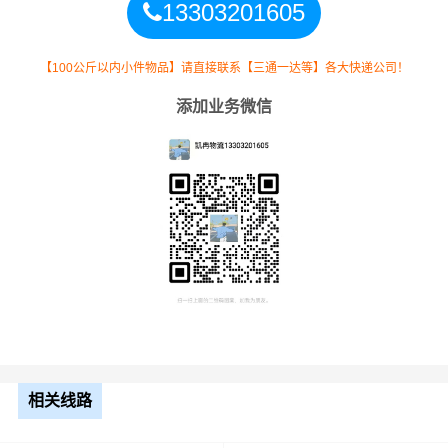
13303201605
9.6米
7.5元
3599公里
26992.5元
高栏
【100公斤以内小件物品】请直接联系【三通一达等】各大快递公司！
添加业务微信
13米
8.5元
3599公里
30591.5元
平板
17.5
米平
10.5元
3599公里
37789.5元
板
整车运输价格计算方式通常是按单价×公里，
备注
以上报价为市场透明价，仅供参考，不作为
最终成交价格，望知晓！
相关线路
根据货物类型选择合适车型