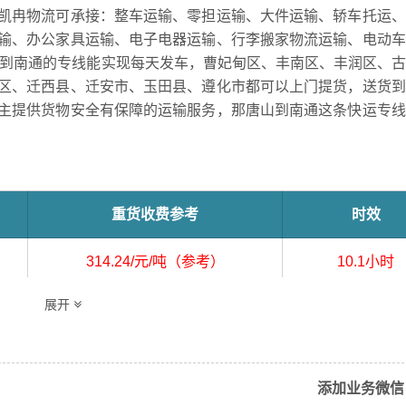
凯冉物流可承接：整车运输、零担运输、大件运输、轿车托运、
输、办公家具运输、电子电器运输、行李搬家物流运输、电动车
山到南通的专线能实现每天发车，曹妃甸区、丰南区、丰润区、
区、迁西县、迁安市、玉田县、遵化市都可以上门提货，送货到
主提供货物安全有保障的运输服务，那唐山到南通这条快运专线
重货收费参考
时效
314.24/元/吨（参考）
10.1小时
展开
冶区、开平区、滦南县、滦州市、乐亭县、路北区、路南区
添加业务微信