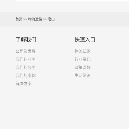
13米货车
81立方
首页
>>
物流运输
>>
唐山
17米+箱式货车
150立方
了解我们
快速入口
17.5米货车
137立方
公司及发展
物流知识
我们的业务
行业资讯
其他货主物流经验分享
我们的服务
政策法规
我们的案例
生活常识
已发过
唐山
到
南通
货物的货主告诉大家如果你选
解决方案
1、包裹丢失或损坏：不靠谱的物流公司可能会在
2、运输时间延迟：不靠谱的物流公司可能会在运
3、服务质量差：不靠谱的物流公司可能会提供劣