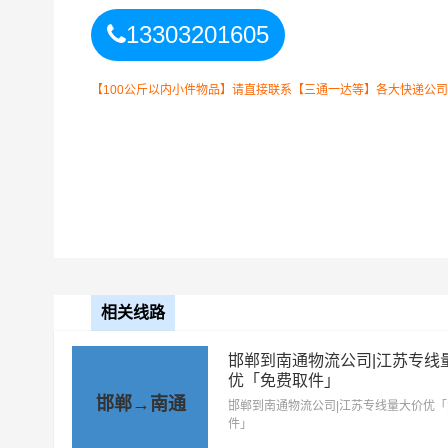
13303201605
南通
4小时送货
【100公斤以内小件物品】请直接联系【三通一达等】各大快递公
上门区域
崇川区、港闸区、海门区、海安
电话沟通）
以上
唐山
到
南通
零担专线费用为
备注
要结合实际您的需求和货
唐山到南通物流公司整车运输收费标准
相关线路
整车运输车
单价
型
邯郸到南通物流公司|江苏专线
优「免费取件」
4.2米高栏
3.5元
邯郸→南通
邯郸到南通物流公司|江苏专线量大价优
件」
6.8米高栏
5.5元