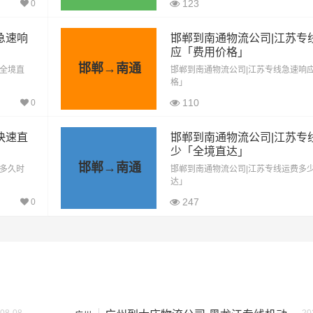
123
0
982公里
7365元
急速响
邯郸到南通物流公司|江苏专
应「费用价格」
邯郸→南通
982公里
8347元
「全境直
邯郸到南通物流公司|江苏专线急速响
格」
110
0
982公里
10311元
快速直
邯郸到南通物流公司|江苏专
按单价×公里，以上报价为市场透明价，仅供参考，不作为最终成
少「全境直达」
格，望知晓！
邯郸→南通
「多久时
邯郸到南通物流公司|江苏专线运费多
达」
247
0
方）
装载重量（
吨
）
尺寸（米）
1.8×1.6×1.7
0.8吨