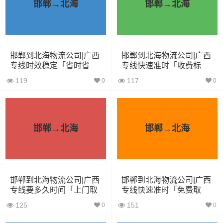
邯郸→北海
邯郸→北海
4.2米货车
22立方
5吨
4.2×2.4×2.5
5.2米货车
31立方
8吨
5.2×2.4×2.6
邯郸到北海物流公司|广西
邯郸到北海物流公司|广西
6.8米货车
40立方
10吨
6.8×2.4×2.8
专线时效稳定「省时省
专线快速准时「收费标
心」
准」
7.6米货车
48立方
16吨
7.6×2.4×2.8
119
117
0
0
9.6米货车
58立方
18吨
9.6×2.4×2.5
13米货车
80立方
33吨
13×2.4×2.8
邯郸→北海
邯郸→北海
17.5米货车
130立方
33吨
17.5×3×2.8
其他货主物流经验分享
邯郸到北海物流公司|广西
邯郸到北海物流公司|广西
专线要多久时间「上门取
专线快速准时「免费取
货」
件」
已发过邢台到北海物流专线的货主告诉大家如果你选择了
125
151
0
0
一家不靠谱的物流公司，可能会面临以下风险和损失：