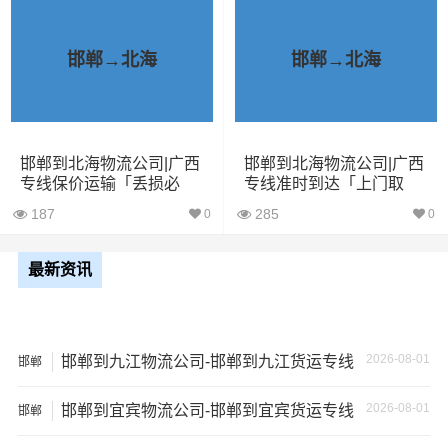
1、包裹丢失或损坏：不靠谱的物流公司可能会在运输过程
中丢失或损坏你的包裹，导致你的物品无法送达或受到损
邯郸→北海
邯郸→北海
坏；
2、运输时间延迟：不靠谱的物流公司可能会在运输过程中
出现延误，导致你的物品无法按时送达；
邯郸到北海物流公司|广西
邯郸到北海物流公司|广西
专线保价运输「丢损必
专线准时到达「上门取
赔」
货」
3、服务质量差：不靠谱的物流公司可能会提供劣质的服
187
285
0
0
务，例如不及时回复客户咨询、不提供准确的物流信息
等；
最新资讯
4、安全风险：不靠谱的物流公司可能会存在安全风险，例
如不遵守运输规定、不保障货物安全等；
2026-08-01
邯郸到九江物流公司-邯郸到九江货运专线
邯郸
5、经济损失：如果你的包裹在运输过程中丢失或损坏，你
2026-08-01
邯郸到宜宾物流公司-邯郸到宜宾货运专线
可能需要支付额外的费用来修复或替换物品，导致经济损
邯郸
失。