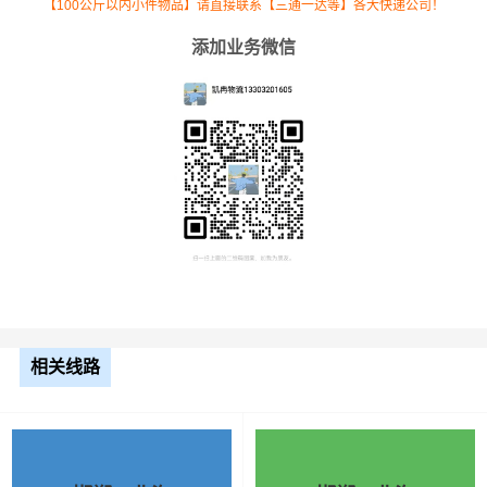
【100公斤以内小件物品】请直接联系【三通一达等】各大快递公司！
添加业务微信
根据货物类型选择合适车型
车型
装载体积
装载重量
尺寸（米）
相关线路
3.2米货车
9.6立方
1.2吨
3.2×1.5×2
3.8米货车
15立方
2吨
3.8×1.7×2.2