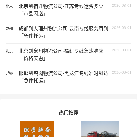
★ 由于货运运输比较特殊，请您托运之前仔细清点您所托
2026-08-01
北京到宿迁物流公司-江苏专线运费多少
北京
运的所有物品；如果您的货物需要临时存放，请尽早最快
「市县闪送」
通知公司客服以便安排仓库存放。
2026-08-01
成都到大理州物流公司-云南专线服务周到
成都
★ 为了提高
邢台到北海货运专线
的服务质量，欢迎您对我
「急件托运」
们的服务提出意见或建议，我们会认真对待并及时把处理
意见汇报于您，非常感谢您对我们的支持，我们将为客户
2026-08-01
北京到泉州物流公司-福建专线急速响应
北京
的需求做出不懈的努力，您的满意就是我们前进的动力!
「价格实惠」
2026-08-01
邯郸到鹤岗物流公司-黑龙江专线准时到达
# 北海专线
# 北海货运
# 北海物流
标签：
邯郸
「急件托运」
# 邢台专线
# 邢台货运
# 邢台物流
# 物流专线
# 物流公司
热门推荐