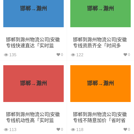
邯郸→滁州
邯郸→滁州
4.2米货车
22立方
5吨
4.2×2.4×2.5
5.2米货车
31立方
8吨
5.2×2.4×2.6
邯郸到滁州物流公司|安徽
邯郸到滁州物流公司|安徽
6.8米货车
40立方
10吨
6.8×2.4×2.8
专线快速直达「实时监
专线资质齐全「时间多
控」
久」
7.6米货车
48立方
16吨
7.6×2.4×2.8
135
122
0
0
9.6米货车
58立方
18吨
9.6×2.4×2.5
13米货车
80立方
33吨
13×2.4×2.8
邯郸→滁州
邯郸→滁州
17.5米货车
130立方
33吨
17.5×3×2.8
其他货主物流经验分享
邯郸到滁州物流公司|安徽
邯郸到滁州物流公司|安徽
专线机动性高「实时监
专线不随意加价「省时省
控」
心」
已发过邢台到滁州物流专线的货主告诉大家如果你选择了
113
118
0
0