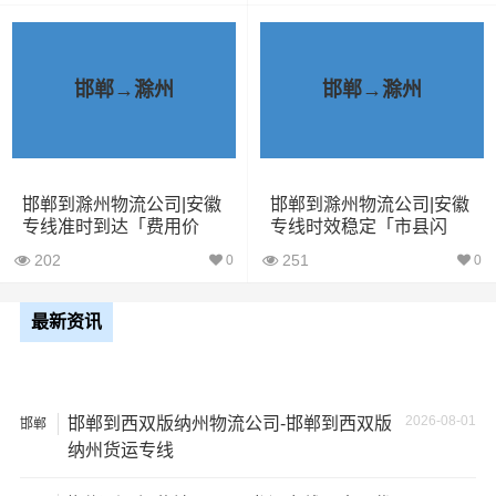
一家不靠谱的物流公司，可能会面临以下风险和损失：
1、包裹丢失或损坏：不靠谱的物流公司可能会在运输过程
中丢失或损坏你的包裹，导致你的物品无法送达或受到损
邯郸→滁州
邯郸→滁州
坏；
2、运输时间延迟：不靠谱的物流公司可能会在运输过程中
出现延误，导致你的物品无法按时送达；
邯郸到滁州物流公司|安徽
邯郸到滁州物流公司|安徽
专线准时到达「费用价
专线时效稳定「市县闪
格」
送」
3、服务质量差：不靠谱的物流公司可能会提供劣质的服
202
251
0
0
务，例如不及时回复客户咨询、不提供准确的物流信息
等；
最新资讯
4、安全风险：不靠谱的物流公司可能会存在安全风险，例
如不遵守运输规定、不保障货物安全等；
2026-08-01
邯郸到西双版纳州物流公司-邯郸到西双版
邯郸
纳州货运专线
5、经济损失：如果你的包裹在运输过程中丢失或损坏，你
可能需要支付额外的费用来修复或替换物品，导致经济损