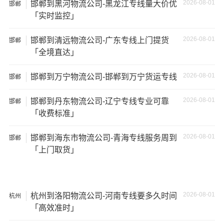
2026-08-01
邯郸到黑河物流公司-黑龙江专线量大价优
邯郸
失。
「实时监控」
2026-08-01
邯郸到清远物流公司-广东专线上门提货
邯郸
「全境直达」
2026-08-01
邯郸到万宁物流公司-邯郸到万宁货运专线
邯郸
2026-08-01
邯郸到丹东物流公司-辽宁专线专业可靠
邯郸
「收费标准」
2026-08-01
邯郸到海东市物流公司-青海专线服务周到
邯郸
「上门取货」
温馨提示
2026-08-01
杭州到洛阳物流公司-河南专线要多久时间
杭州
★ 本站所列邢台到滁州物流专线费用与时效仅供参考，如
「高效准时」
需详细了解最低资费请电话咨询。