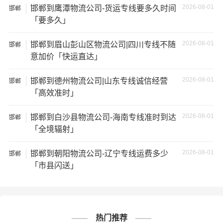
2026-08-01
邯郸到鹰潭物流公司-货运专线要多久时间
邯郸
★ 由于货运运输比较特殊，请您托运之前仔细清点您所托
「要多久」
运的所有物品；如果您的货物需要临时存放，请尽早最快
通知公司客服以便安排仓库存放。
2026-08-01
邯郸到眉山彭山区物流公司|四川专线不随
邯郸
意加价「快运直达」
★ 为了提高
邢台到滁州物流专线
的服务质量，欢迎您对我
们的服务提出意见或建议，我们会认真对待并及时把处理
2026-08-01
邯郸到德州物流公司|山东专线诚信经营
邯郸
意见汇报于您，非常感谢您对我们的支持，我们将为客户
「高效准时」
的需求做出不懈的努力，您的满意就是我们前进的动力!
2026-08-01
邯郸到白沙县物流公司-海南专线准时到达
邯郸
「全境辐射」
# 滁州专线
# 滁州货运
# 滁州物流
标签：
# 邢台专线
# 邢台货运
# 邢台物流
2026-08-01
邯郸到朝阳物流公司-辽宁专线运费多少
邯郸
# 物流专线
# 物流公司
「市县闪送」
热门推荐