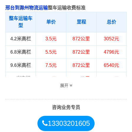
邢台到滁州物流运输
整车运输收费标准
整车运输车
单价
里程
总价
型
4.2米高栏
3.5元
872公里
3052元
6.8米高栏
5.5元
872公里
4796元
9.6米高栏
7.5元
872公里
6540元
13米高栏
8.5元
872公里
7412元
展开
17.5米平板
10.5元
872公里
9156元
整车运输价格计算方式通常是按单价×公
咨询业务专员
备注
里，以上报价为市场透明价，仅供参
考，不作为最终成交价格，望知晓！
13303201605