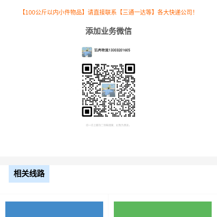
【100公斤以内小件物品】请直接联系【三通一达等】各大快递公司！
添加业务微信
根据货物类型选择合适车型
车型
装载体积
装载重量
尺寸（米）
相关线路
3.2米货车
9.6立方
1.2吨
3.2×1.5×2
3.8米货车
15立方
2吨
3.8×1.7×2.2