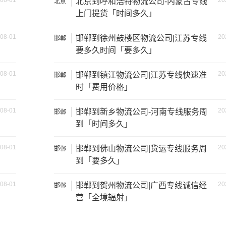
08-01
20
北京到呼和浩特物流公司-内蒙古专线
北京
上门提货「时间多久」
08-01
20
邯郸到徐州鼓楼区物流公司|江苏专线
邯郸
要多久时间「要多久」
08-01
20
邯郸到镇江物流公司|江苏专线快速准
邯郸
时「费用价格」
08-01
20
邯郸到新乡物流公司-河南专线服务周
邯郸
装载重量
尺寸（米）
到「时间多久」
1.2吨
3.2×1.5×2
08-01
20
邯郸到佛山物流公司|货运专线服务周
邯郸
到「要多久」
2吨
3.8×1.7×2.2
08-01
20
邯郸到贺州物流公司|广西专线诚信经
邯郸
5吨
4.2×2.4×2.5
营「全境辐射」
8吨
5.2×2.4×2.6