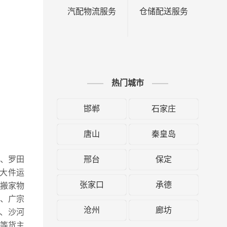
汽配物流服务
仓储配送服务
热门城市
邯郸
石家庄
唐山
秦皇岛
邢台
保定
区、罗田
大件运
张家口
承德
搬家物
、广宗
沧州
廊坊
、沙河
等货主