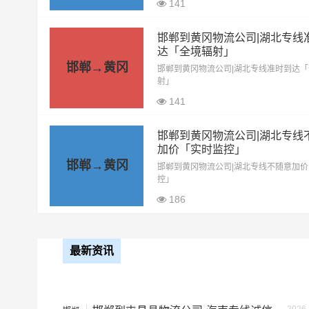
141
13米高栏
8.5元
邯郸到黄冈物流公司|湖北专线
17.5米平板
10.5元
达「全境辐射」
邯郸→黄冈
邯郸到黄冈物流公司|湖北专线准时到达
整车运输价格计算
射」
备注
141
邯郸到黄冈物流公司|湖北专线
加价「实时监控」
邯郸→黄冈
邯郸到黄冈物流公司|湖北专线不随意加
控」
186
最新资讯