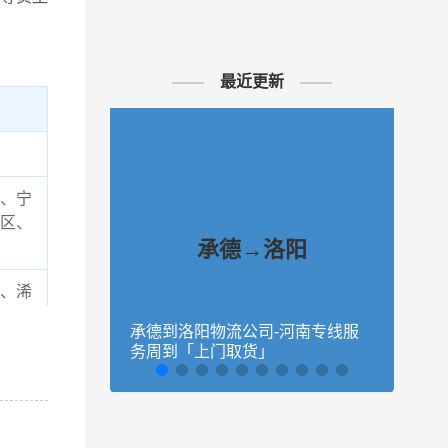
最近更新
、宁
区、
承德→洛阳
、浠
承德到洛阳物流公司-河南专线服
秦皇
务周到「上门取货」
量大
望知
物流