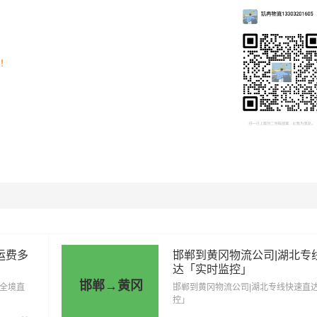
司！
里程
总价
1146公里
4011元
运费多
邯郸到黄冈物流公司|湖北专
1146公里
6303元
达「实时监控」
邯郸→黄冈
「全境直
邯郸到黄冈物流公司|湖北专线快速直
1146公里
8595元
控」