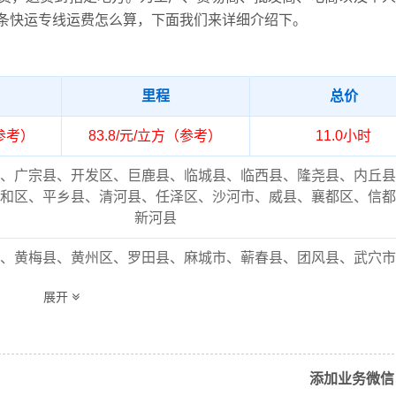
条快运专线运费怎么算，下面我们来详细介绍下。
里程
总价
（参考）
83.8/元/立方（参考）
11.0小时
、广宗县、开发区、巨鹿县、临城县、临西县、隆尧县、内丘县
和区、平乡县、清河县、任泽区、沙河市、威县、襄都区、信都
新河县
、黄梅县、黄州区、罗田县、麻城市、蕲春县、团风县、武穴市
县、龙感湖区、英山县（详细送货位置请电话沟通）
展开
流专线的费用为市场透明价，仅供参考，不作为最终成交价格，
结合实际您的需求和货物特性来确定最终合作价格，可咨询凯冉
客服获取报价。
添加业务微信