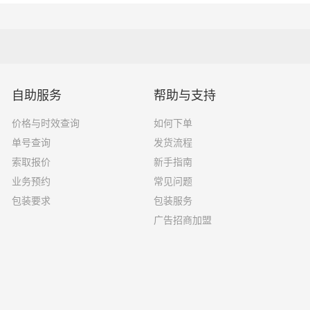
10吨
6.8×2.4×2.8
16吨
7.6×2.4×2.8
18吨
9.6×2.4×2.5
自助服务
帮助与支持
33吨
13×2.4×2.8
价格与时效查询
如何下单
33吨
17.5×3×2.8
单号查询
发货流程
索取报价
新手指南
业务预约
常见问题
包装要求
包装服务
选择了一家不靠谱的物流公司，可能会面临以下风险和损失：
广告招商加盟
运输过程中丢失或损坏你的包裹，导致你的物品无法送达或受到
输过程中出现延误，导致你的物品无法按时送达；