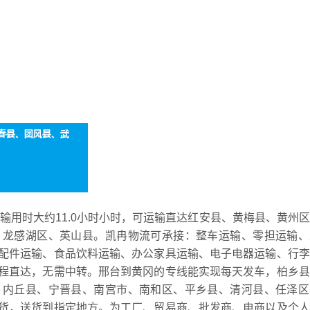
运输用时大约11.0小时小时，可运输直达红安县、黄梅县、黄州
、龙感湖区、英山县。凯冉物流可承接：整车运输、零担运输、
配件运输、食品饮料运输、办公家具运输、电子电器运输、行李
程直达，无需中转。邢台到黄冈的专线能实现每天发车，柏乡县
、内丘县、宁晋县、南宫市、南和区、平乡县、清河县、任泽区
货，送货到指定地方。为工厂、贸易商、批发商、电商以及个人