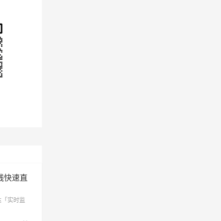
线快速直
达「实时监