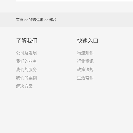
6.8米货车
40立方
7.6米货车
48立方
首页
>>
物流运输
>>
邢台
9.6米货车
58立方
了解我们
快速入口
13米货车
80立方
公司及发展
物流知识
17.5米货车
130立方
我们的业务
行业资讯
我们的服务
政策法规
其他货主物流经验分享
我们的案例
生活常识
解决方案
已发过邢台到黄冈物流专线的货主告诉大家如果你
1、包裹丢失或损坏：不靠谱的物流公司可能会在
2、运输时间延迟：不靠谱的物流公司可能会在运