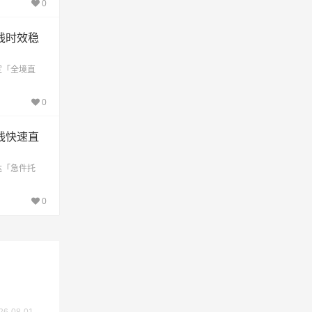
0
线时效稳
定「全境直
不作为
0
线快速直
达「急件托
0