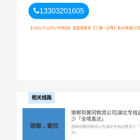
13303201605
【100公斤以内小件物品】请直接联系【三通一达等】各大快递公
邢台到黄冈物流公司
整车运输收费标准
整车运输车型
单价
相关线路
4.2米高栏
3.5元
邯郸到黄冈物流公司|湖北专线
6.8米高栏
5.5元
少「全境直达」
邯郸→黄冈
邯郸到黄冈物流公司|湖北专线运费多少
9.6米高栏
7.5元
达」