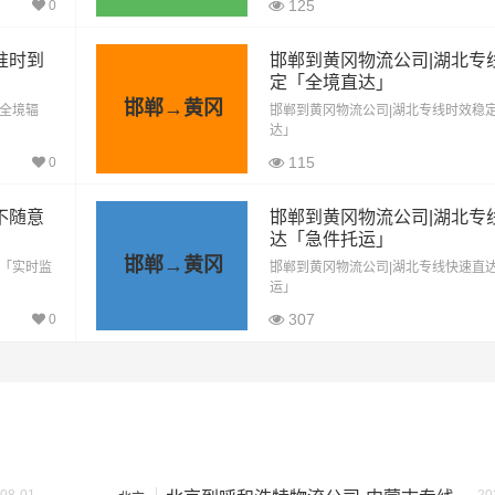
125
0
1146公里
9741元
准时到
邯郸到黄冈物流公司|湖北专
1146公里
12033元
定「全境直达」
邯郸→黄冈
「全境辐
邯郸到黄冈物流公司|湖北专线时效稳
方式通常是按单价×公里，以上报价为市场透明价，仅供参考，
达」
最终成交价格，望知晓！
115
0
不随意
邯郸到黄冈物流公司|湖北专
达「急件托运」
邯郸→黄冈
价「实时监
邯郸到黄冈物流公司|湖北专线快速直
运」
307
0