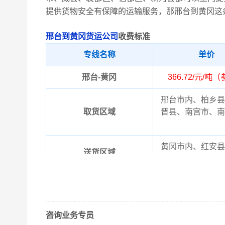
提供货物安全有保障的运输服务，那邢台到黄冈这
邢台到黄冈货运公司
收费标准
专线名称
单价
邢台-黄冈
366.72/元/吨
邢台市内、柏乡县
取货区域
晋县、南宫市、南
黄冈市内、红安县
送货区域
水
以上邢台到黄冈物
备注
晓！实际费用需要
咨询业务专员