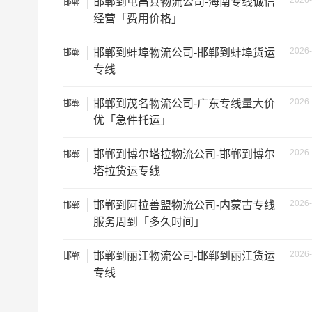
2026-
邯郸到屯昌县物流公司-海南专线诚信
邯郸
经营「费用价格」
2026-
邯郸到蚌埠物流公司-邯郸到蚌埠货运
邯郸
专线
2026-
邯郸到茂名物流公司-广东专线量大价
邯郸
优「急件托运」
根据货物类型选择合适车型
2026-
邯郸到博尔塔拉物流公司-邯郸到博尔
邯郸
车型
装载体积
塔拉货运专线
3.2米货车
9.6立方
2026-
邯郸到阿拉善盟物流公司-内蒙古专线
邯郸
服务周到「多久时间」
3.8米货车
15立方
2026-
邯郸到丽江物流公司-邯郸到丽江货运
邯郸
4.2米货车
22立方
专线
5.2米货车
31立方