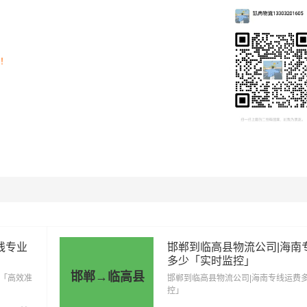
司！
里程
总价
2682公里
9387元
线专业
邯郸到临高县物流公司|海南
多少「实时监控」
邯郸→临高县
2682公里
14751元
靠「高效准
邯郸到临高县物流公司|海南专线运费
控」