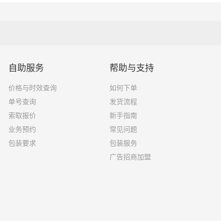
10吨
6.8×2.4×2.8
16吨
7.6×2.4×2.8
18吨
9.6×2.4×2.5
自助服务
帮助与支持
33吨
13×2.4×2.8
价格与时效查询
如何下单
单号查询
发货流程
33吨
17.5×3×2.8
索取报价
新手指南
业务预约
常见问题
包装要求
包装服务
广告招商加盟
你选择了一家不靠谱的物流公司，可能会面临以下风险和损失：
运输过程中丢失或损坏你的包裹，导致你的物品无法送达或受到
输过程中出现延误，导致你的物品无法按时送达；