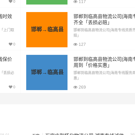
2682公里
20115元
117
0
2682公里
22797元
线时效
邯郸到临高县物流公司|海南
齐全「丢损必赔」
2682公里
28161元
邯郸→临高县
定「上门取
邯郸到临高县物流公司|海南专线资质
赔」
方式通常是按单价×公里，以上报价为市场透明价，仅供参考，
127
0
最终成交价格，望知晓！
线保价
邯郸到临高县物流公司|海南
周到「价格实惠」
邯郸→临高县
输「丢损必
邯郸到临高县物流公司|海南专线服务
惠」
269
0