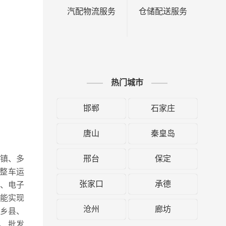
汽配物流服务
仓储配送服务
热门城市
邯郸
石家庄
唐山
秦皇岛
邢台
保定
楼镇、多
整车运
张家口
承德
、电子
能实现
沧州
廊坊
乡县、
、批发