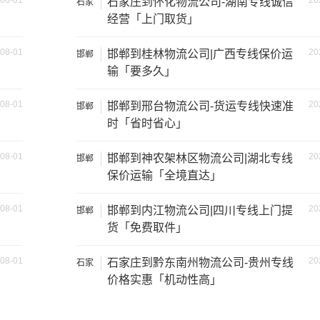
08-01
20
石家庄到怀化物流公司-湖南专线诚信
石家
庄
经营「上门取货」
08-01
20
邯郸到桂林物流公司|广西专线保价运
邯郸
输「要多久」
08-01
20
邯郸到邢台物流公司-货运专线快速准
邯郸
时「省时省心」
08-01
20
邯郸到神农架林区物流公司|湖北专线
邯郸
保价运输「全境直达」
装载重量
尺寸（米）
08-01
20
邯郸到内江物流公司|四川专线上门提
邯郸
1.2吨
3.2×1.5×2
货「免费取件」
2吨
3.8×1.7×2.2
08-01
20
石家庄到黔东南州物流公司-贵州专线
石家
庄
价格实惠「机动性高」
5吨
4.2×2.4×2.5
8吨
5.2×2.4×2.6