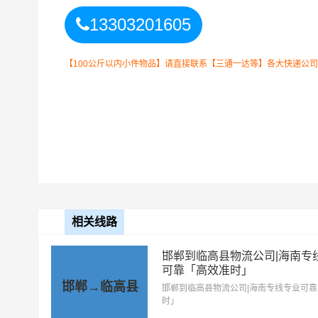
13303201605
【100公斤以内小件物品】请直接联系【三通一达等】各大快递公
邢台到临高县物流
整车运输收费标准
相关线路
整车运输车型
单价
4.2米高栏
3.5元
邯郸到临高县物流公司|海南专
可靠「高效准时」
邯郸→临高县
6.8米高栏
5.5元
邯郸到临高县物流公司|海南专线专业可
时」