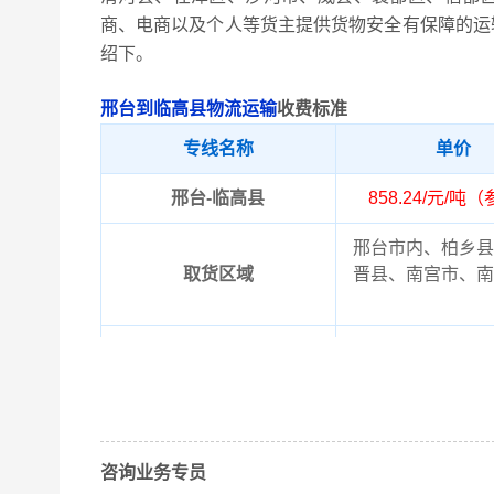
商、电商以及个人等货主提供货物安全有保障的运
绍下。
邢台到临高县物流运输
收费标准
专线名称
单价
邢台-临高县
858.24/元/吨
邢台市内、柏乡县
取货区域
晋县、南宫市、南
临高县市内、博厚
送货区域
场、皇桐镇、
以上邢台到临高县
备注
知晓！实际费用需
咨询业务专员