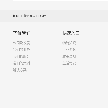
6.8米货车
40立方
首页
>>
物流运输
>>
邢台
7.6米货车
48立方
9.6米货车
58立方
了解我们
快速入口
13米货车
80立方
公司及发展
物流知识
我们的业务
行业资讯
17.5米货车
130立方
我们的服务
政策法规
我们的案例
生活常识
其他货主物流经验分享
解决方案
已发过邢台到临高县物流专线的货主告诉大家如果
1、包裹丢失或损坏：不靠谱的物流公司可能会在
2、运输时间延迟：不靠谱的物流公司可能会在运