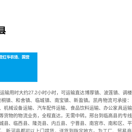
线运输用时大约27.2小时小时，可运输直达博厚镇、波莲镇、调
皇桐镇、和舍镇、临城镇、南宝镇、新盈镇。凯冉物流可承接：
、机械设备运输、汽车配件运输、食品饮料运输、办公家具运输
等货物的物流业务，全程直达，无需中转。邢台到临高县的专线
城县、临西县、隆尧县、内丘县、宁晋县、南宫市、南和区、平
区、新河县都可以上门提货，送货到指定地方。为工厂、贸易商