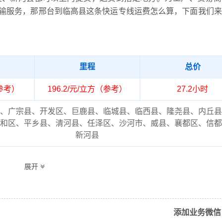
输服务，那邢台到临高县这条快运专线运费怎么算，下面我们来
里程
总价
（参考）
196.2/元/立方（参考）
27.2小时
、广宗县、开发区、巨鹿县、临城县、临西县、隆尧县、内丘县
和区、平乡县、清河县、任泽区、沙河市、威县、襄都区、信都
新河县
镇、波莲镇、调楼镇、多文镇、东英镇、国营红华农场、国营加
展开
和舍镇、临城镇、南宝镇、新盈镇（详细送货位置请电话沟通）
物流专线的费用为市场透明价，仅供参考，不作为最终成交价格
要结合实际您的需求和货物特性来确定最终合作价格，可咨询凯
添加业务微信
流客服获取报价。