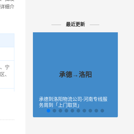
详细介
最近更新
、宁
承德→洛阳
区、
来农
承德到洛阳物流公司-河南专线服
秦皇
务周到「上门取货」
量大
，望
冉物