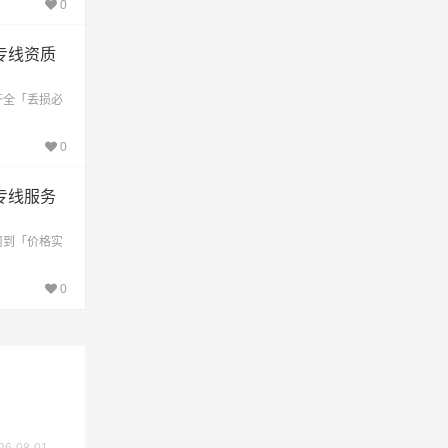
0
专线资质
齐全「丢损必
不作为
0
专线服务
周到「价格实
0