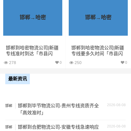
1、包裹丢失或损坏：不靠谱的物流公司可能会在运输过程
中丢失或损坏你的包裹，导致你的物品无法送达或受到损
坏；
邯郸→哈密
邯郸→哈密
2、运输时间延迟：不靠谱的物流公司可能会在运输过程中
出现延误，导致你的物品无法按时送达；
邯郸到哈密物流公司|新疆
邯郸到哈密物流公司|新疆
专线准时到达「市县闪
专线要多久时间「市县闪
3、服务质量差：不靠谱的物流公司可能会提供劣质的服
送」
送」
务，例如不及时回复客户咨询、不提供准确的物流信息
278
250
0
0
等；
最新资讯
4、安全风险：不靠谱的物流公司可能会存在安全风险，例
如不遵守运输规定、不保障货物安全等；
2026-08-08
邯郸到毕节物流公司-贵州专线资质齐全
5、经济损失：如果你的包裹在运输过程中丢失或损坏，你
邯郸
「高效准时」
可能需要支付额外的费用来修复或替换物品，导致经济损
失。
2026-08-08
邯郸到合肥物流公司-安徽专线急速响应
邯郸