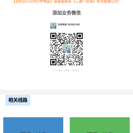
【100公斤以内小件物品】请直接联系【三通一达等】各大快递公司！
添加业务微信
根据货物类型选择合适车型
车型
装载体积
装载重量
尺寸（米）
相关线路
3.2米货车
9.6立方
1.2吨
3.2×1.5×2
3.8米货车
15立方
2吨
3.8×1.7×2.2
4.2米货车
22立方
5吨
4.2×2.4×2.5