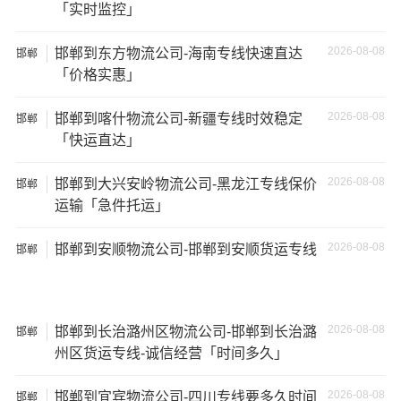
「实时监控」
2026-08-08
邯郸到东方物流公司-海南专线快速直达
邯郸
「价格实惠」
2026-08-08
邯郸到喀什物流公司-新疆专线时效稳定
邯郸
「快运直达」
2026-08-08
邯郸到大兴安岭物流公司-黑龙江专线保价
邯郸
运输「急件托运」
2026-08-08
邯郸到安顺物流公司-邯郸到安顺货运专线
邯郸
温馨提示
★ 本站所列张家口到哈密物流专线费用与时效仅供参考，
2026-08-08
邯郸到长治潞州区物流公司-邯郸到长治潞
邯郸
如需详细了解最低资费请电话咨询。
州区货运专线-诚信经营「时间多久」
★ 由于货运运输比较特殊，请您托运之前仔细清点您所托
2026-08-08
邯郸到宜宾物流公司-四川专线要多久时间
邯郸