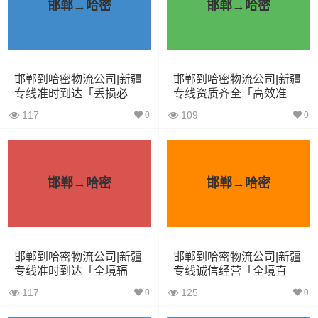
邯郸→哈密
邯郸→哈密
5.2米货车
31立方
8吨
5.2×2.4×2.6
6.8米货车
40立方
10吨
6.8×2.4×2.8
邯郸到哈密物流公司|新疆
邯郸到哈密物流公司|新疆
专线准时到达「丢损必
专线资质齐全「高效准
7.6米货车
48立方
16吨
7.6×2.4×2.8
赔」
时」
117
109
0
0
9.6米货车
58立方
18吨
9.6×2.4×2.5
13米货车
80立方
33吨
13×2.4×2.8
邯郸→哈密
邯郸→哈密
17.5米货车
130立方
33吨
17.5×3×2.8
其他货主物流经验分享
邯郸到哈密物流公司|新疆
邯郸到哈密物流公司|新疆
已发过张家口到哈密物流专线的货主告诉大家如果你选择
专线准时到达「全境辐
专线诚信经营「全境直
射」
达」
了一家不靠谱的物流公司，可能会面临以下风险和损失：
117
125
0
0