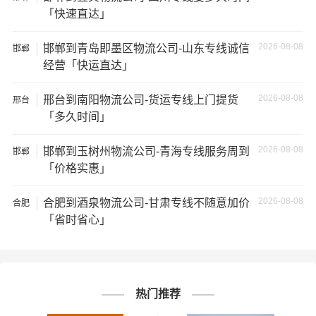
运的所有物品；如果您的货物需要临时存放，请尽早最快
「快速直达」
通知公司客服以便安排仓库存放。
2026-08-08
邯郸到青岛即墨区物流公司-山东专线诚信
邯郸
★ 为了提高
张家口到哈密货运专线
的服务质量，欢迎您对
经营「快运直达」
我们的服务提出意见或建议，我们会认真对待并及时把处
理意见汇报于您，非常感谢您对我们的支持，我们将为客
2026-08-08
邢台到南阳物流公司-货运专线上门提货
邢台
户的需求做出不懈的努力，您的满意就是我们前进的动力!
「多久时间」
2026-08-08
邯郸到玉树州物流公司-青海专线服务周到
# 哈密专线
# 哈密货运
# 哈密物流
邯郸
标签：
「价格实惠」
# 张家口专线
# 张家口货运
# 张家口物流
# 物流专线
# 物流公司
2026-08-08
合肥到酒泉物流公司-甘肃专线不随意加价
合肥
「省时省心」
热门推荐