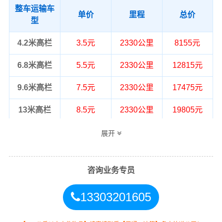
整车运输车
单价
里程
总价
型
4.2米高栏
3.5元
2330公里
8155元
6.8米高栏
5.5元
2330公里
12815元
9.6米高栏
7.5元
2330公里
17475元
13米高栏
8.5元
2330公里
19805元
17.5米平板
10.5元
2330公里
24465元
展开
整车运输价格计算方式通常是按单价×公
备注
里，以上报价为市场透明价，仅供参
咨询业务专员
考，不作为最终成交价格，望知晓！
13303201605