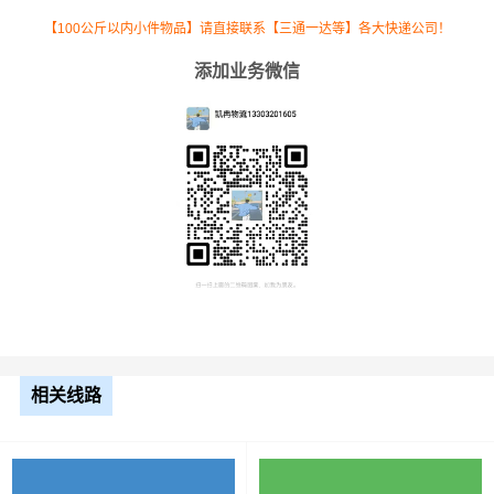
【100公斤以内小件物品】请直接联系【三通一达等】各大快递公司！
添加业务微信
根据货物类型选择合适车型
车型
装载体积
装载重量
尺寸（米）
相关线路
3.2米货车
9.6立方
1.2吨
3.2×1.5×2
3.8米货车
15立方
2吨
3.8×1.7×2.2