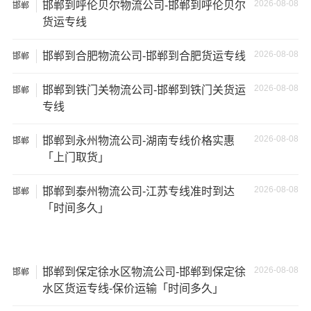
2026-08-08
邯郸到呼伦贝尔物流公司-邯郸到呼伦贝尔
邯郸
失。
货运专线
2026-08-08
邯郸到合肥物流公司-邯郸到合肥货运专线
邯郸
2026-08-08
邯郸到铁门关物流公司-邯郸到铁门关货运
邯郸
专线
2026-08-08
邯郸到永州物流公司-湖南专线价格实惠
邯郸
「上门取货」
2026-08-08
邯郸到泰州物流公司-江苏专线准时到达
邯郸
「时间多久」
温馨提示
2026-08-08
邯郸到保定徐水区物流公司-邯郸到保定徐
邯郸
★ 本站所列张家口到松原物流专线费用与时效仅供参考，
水区货运专线-保价运输「时间多久」
如需详细了解最低资费请电话咨询。