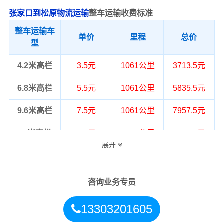
张家口到松原物流运输
整车运输收费标准
整车运输车
单价
里程
总价
型
4.2米高栏
3.5元
1061公里
3713.5元
6.8米高栏
5.5元
1061公里
5835.5元
9.6米高栏
7.5元
1061公里
7957.5元
13米高栏
8.5元
1061公里
9018.5元
展开
17.5米平板
10.5元
1061公里
11140.5元
整车运输价格计算方式通常是按单价×公
咨询业务专员
备注
里，以上报价为市场透明价，仅供参
考，不作为最终成交价格，望知晓！
13303201605