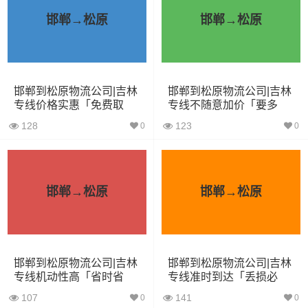
邯郸→松原
邯郸→松原
4.2米货车
22立方
5吨
4.2×2.4×2.5
5.2米货车
31立方
8吨
5.2×2.4×2.6
邯郸到松原物流公司|吉林
邯郸到松原物流公司|吉林
6.8米货车
40立方
10吨
6.8×2.4×2.8
专线价格实惠「免费取
专线不随意加价「要多
件」
久」
7.6米货车
48立方
16吨
7.6×2.4×2.8
128
123
0
0
9.6米货车
58立方
18吨
9.6×2.4×2.5
13米货车
80立方
33吨
13×2.4×2.8
邯郸→松原
邯郸→松原
17.5米货车
130立方
33吨
17.5×3×2.8
其他货主物流经验分享
邯郸到松原物流公司|吉林
邯郸到松原物流公司|吉林
专线机动性高「省时省
专线准时到达「丢损必
心」
赔」
已发过张家口到松原物流专线的货主告诉大家如果你选择
107
141
0
0