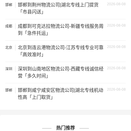
2026-08-08
邯郸到荆州物流公司|湖北专线上门提货
邯郸
★ 由于货运运输比较特殊，请您托运之前仔细清点您所托
「市县闪送」
运的所有物品；如果您的货物需要临时存放，请尽早最快
通知公司客服以便安排仓库存放。
2026-08-08
成都到可克达拉物流公司-新疆专线服务周
成都
到「急件托运」
★ 为了提高
张家口到松原货运专线
的服务质量，欢迎您对
我们的服务提出意见或建议，我们会认真对待并及时把处
2026-08-08
北京到连云港物流公司-江苏专线专业可靠
北京
理意见汇报于您，非常感谢您对我们的支持，我们将为客
「高效准时」
户的需求做出不懈的努力，您的满意就是我们前进的动力!
2026-08-08
深圳到山南地区物流公司-西藏专线诚信经
深圳
营「多久时间」
# 松原专线
# 松原货运
# 松原物流
标签：
# 张家口专线
# 张家口货运
# 张家口物流
2026-08-08
邯郸到咸宁咸安区物流公司|湖北专线机动
邯郸
# 物流专线
# 物流公司
性高「上门取货」
热门推荐