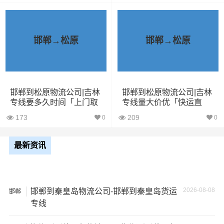
了一家不靠谱的物流公司，可能会面临以下风险和损失：
1、包裹丢失或损坏：不靠谱的物流公司可能会在运输过程
中丢失或损坏你的包裹，导致你的物品无法送达或受到损
邯郸→松原
邯郸→松原
坏；
2、运输时间延迟：不靠谱的物流公司可能会在运输过程中
出现延误，导致你的物品无法按时送达；
邯郸到松原物流公司|吉林
邯郸到松原物流公司|吉林
专线要多久时间「上门取
专线量大价优「快运直
货」
达」
3、服务质量差：不靠谱的物流公司可能会提供劣质的服
173
209
0
0
务，例如不及时回复客户咨询、不提供准确的物流信息
等；
最新资讯
4、安全风险：不靠谱的物流公司可能会存在安全风险，例
如不遵守运输规定、不保障货物安全等；
2026-08-08
邯郸到秦皇岛物流公司-邯郸到秦皇岛货运
邯郸
专线
5、经济损失：如果你的包裹在运输过程中丢失或损坏，你
可能需要支付额外的费用来修复或替换物品，导致经济损