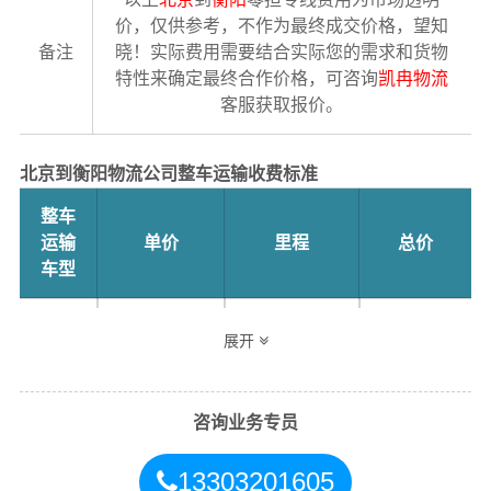
价，仅供参考，不作为最终成交价格，望知
备注
晓！实际费用需要结合实际您的需求和货物
特性来确定最终合作价格，可咨询
凯冉物流
客服获取报价。
北京到衡阳物流公司整车运输收费标准
整车
运输
单价
里程
总价
车型
4.2米
3.5元
1620公里
5670元
展开
高栏
6.8米
5.5元
1620公里
8910元
咨询业务专员
高栏
13303201605