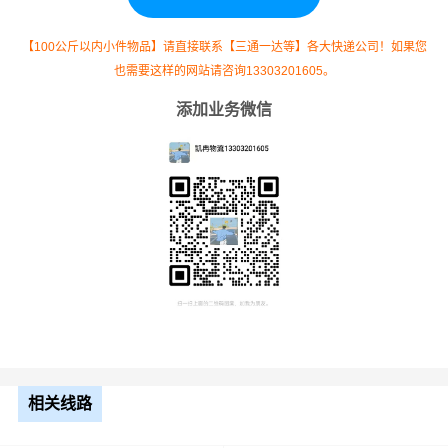
9.6米
7.5元
1620公里
12150元
高栏
【100公斤以内小件物品】请直接联系【三通一达等】各大快递公司！如果您
也需要这样的网站请咨询13303201605。
13米
8.5元
1620公里
13770元
平板
添加业务微信
17.5
米平
10.5元
1620公里
17010元
板
整车运输价格计算方式通常是按单价×公里，
备注
以上报价为市场透明价，仅供参考，不作为
最终成交价格，望知晓！
根据货物类型选择合适车型
相关线路
装载体
装载重量