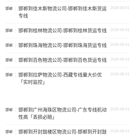
150立
+箱式
27吨
17×2.8×2.9
2026-08-01
邯郸到佳木斯物流公司-邯郸到佳木斯货运
邯郸
方
货车
专线
17.5米
137立
17.5×2.8×2.9
2026-08-01
邯郸到桂林物流公司-邯郸到桂林货运专线
邯郸
29吨
货车
方
2026-08-01
邯郸到珠海物流公司-邯郸到珠海货运专线
邯郸
其他货主物流经验分享
2026-08-01
邯郸到百色物流公司-邯郸到百色货运专线
邯郸
已发过
北京
到
衡阳
货物的货主告诉大家如果你选择了一
2026-08-01
邯郸到拉萨物流公司-西藏专线量大价优
邯郸
家不靠谱的物流公司，可能会面临以下风险和损失：
「实时监控」
1、包裹丢失或损坏：不靠谱的物流公司可能会在运输过程
中丢失或损坏你的包裹，导致你的物品无法送达或受到损
坏；
2026-08-01
邯郸到广州海珠区物流公司-广东专线机动
邯郸
性高「丢损必赔」
2、运输时间延迟：不靠谱的物流公司可能会在运输过程中
出现延误，导致你的物品无法按时送达；
2026-08-01
邯郸到开封鼓楼区物流公司-邯郸到开封鼓
邯郸