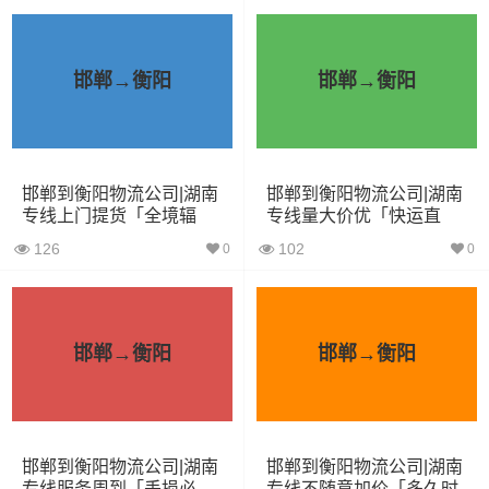
车型
积（立
尺寸（米）
（
吨
）
方）
邯郸→衡阳
邯郸→衡阳
小面包
4立方
0.8吨
1.8×1.6×1.7
车
中型面
6立方
1.2吨
2.4×1.6×1.9
邯郸到衡阳物流公司|湖南
邯郸到衡阳物流公司|湖南
包车
专线上门提货「全境辐
专线量大价优「快运直
射」
达」
126
102
0
0
依维柯
9立方
1.5吨
2.4×1.8×2.2
微型货
6立方
1.2吨
2×1.8×2.2
车
邯郸→衡阳
邯郸→衡阳
小型货
9立方
1.5吨
3×2×2.9
车
邯郸到衡阳物流公司|湖南
邯郸到衡阳物流公司|湖南
中型货
20立方
2吨
3.8×2×2.9
专线服务周到「丢损必
专线不随意加价「多久时