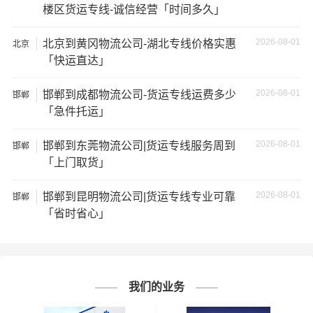
楼区货运专线-诚信经营「时间多久」
3、服务质量差：不靠谱的物流公司可能会提供劣质的服
2026-08-01
北京到黄冈物流公司-湖北专线价格实惠
务，例如不及时回复客户咨询、不提供准确的物流信息
北京
「快运直达」
等；
2026-08-01
邯郸到成都物流公司-货运专线运费多少
邯郸
4、安全风险：不靠谱的物流公司可能会存在安全风险，例
「急件托运」
如不遵守运输规定、不保障货物安全等；
2026-08-01
邯郸到东莞物流公司|货运专线服务周到
邯郸
5、经济损失：如果你的包裹在运输过程中丢失或损坏，你
「上门取货」
可能需要支付额外的费用来修复或替换物品，导致经济损
失。
2026-08-01
邯郸到昆明物流公司|货运专线专业可靠
邯郸
「省时省心」
我们的业务