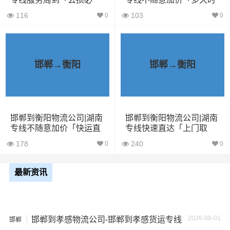
车
赔」
间」
116
103
0
0
5米2货
28立方
6吨
5×2.4×2.9
车
邯郸→衡阳
邯郸→衡阳
6米8货
43立方
8吨
6×2.4×2.9
车
7米6货
48立方
10吨
7×2.4×2.9
邯郸到衡阳物流公司|湖南
邯郸到衡阳物流公司|湖南
车
专线不随意加价「快运直
专线快速直达「上门取
达」
货」
178
240
0
0
9米6货
61立方
17吨
9×2.4×2.9
车
最新资讯
13米货
81立方
20吨
13×2.4×2.9
车
2026-08-01
邯郸到孝感物流公司-邯郸到孝感货运专线
邯郸
17米