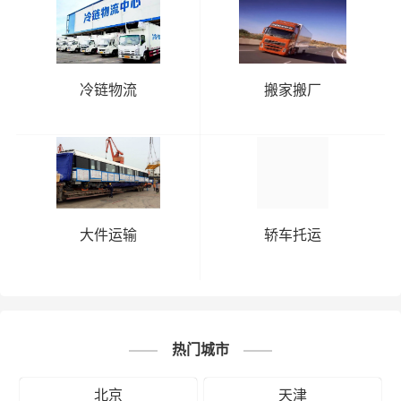
# 北京专线
# 北京货运
# 北京物流
标签：
# 衡阳专线
# 衡阳货运
# 衡阳物流
冷链物流
搬家搬厂
# 物流专线
# 物流公司
大件运输
轿车托运
热门城市
北京
天津