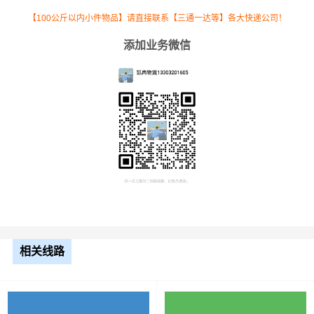
【100公斤以内小件物品】请直接联系【三通一达等】各大快递公司！
添加业务微信
根据货物类型选择合适车型
车型
装载体积
装载重量
尺寸（米）
3.2米货车
9.6立方
1.2吨
3.2×1.5×2
相关线路
3.8米货车
15立方
2吨
3.8×1.7×2.2
4.2米货车
22立方
5吨
4.2×2.4×2.5