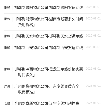
2026-08-01
邯郸到贵阳物流公司-邯郸到贵阳货运专线
邯郸
2026-08-01
邯郸到湘潭物流公司-湖南专线要多久时间
邯郸
「费用价格」
2026-08-01
邯郸到天水物流公司-邯郸到天水货运专线
邯郸
2026-08-01
邯郸到西安物流公司-邯郸到西安货运专线
邯郸
2026-08-01
邯郸到鸡西物流公司-黑龙江专线价格实惠
邯郸
温馨提示
「时间多久」
★ 本站所列承德到达州物流专线费用与时效仅供参考，如
2026-08-01
广州到梅州物流公司-广东专线资质齐全
广州
需详细了解最低资费请电话咨询。
「收费标准」
★ 由于货运运输比较特殊，请您托运之前仔细清点您所托
2026-08-01
合肥到阜新物流公司-辽宁专线机动性高
合肥