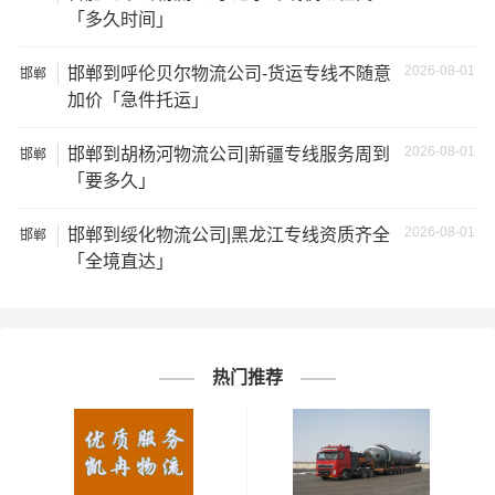
运的所有物品；如果您的货物需要临时存放，请尽早最快
「多久时间」
通知公司客服以便安排仓库存放。
2026-08-01
邯郸到呼伦贝尔物流公司-货运专线不随意
邯郸
★ 为了提高
承德到达州货运专线
的服务质量，欢迎您对我
加价「急件托运」
们的服务提出意见或建议，我们会认真对待并及时把处理
意见汇报于您，非常感谢您对我们的支持，我们将为客户
2026-08-01
邯郸到胡杨河物流公司|新疆专线服务周到
邯郸
的需求做出不懈的努力，您的满意就是我们前进的动力!
「要多久」
# 达州专线
# 达州货运
# 达州物流
2026-08-01
标签：
邯郸到绥化物流公司|黑龙江专线资质齐全
邯郸
「全境直达」
# 承德专线
# 承德货运
# 承德物流
# 物流专线
# 物流公司
热门推荐