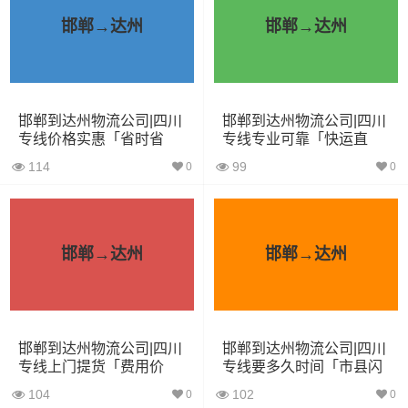
邯郸→达州
邯郸→达州
5.2米货车
31立方
8吨
5.2×2.4×2.6
6.8米货车
40立方
10吨
6.8×2.4×2.8
7.6米货车
48立方
16吨
7.6×2.4×2.8
邯郸到达州物流公司|四川
邯郸到达州物流公司|四川
专线价格实惠「省时省
专线专业可靠「快运直
心」
达」
9.6米货车
58立方
18吨
9.6×2.4×2.5
114
99
0
0
13米货车
80立方
33吨
13×2.4×2.8
17.5米货车
130立方
33吨
17.5×3×2.8
邯郸→达州
邯郸→达州
其他货主物流经验分享
已发过承德到达州物流专线的货主告诉大家如果你选择了
邯郸到达州物流公司|四川
邯郸到达州物流公司|四川
一家不靠谱的物流公司，可能会面临以下风险和损失：
专线上门提货「费用价
专线要多久时间「市县闪
格」
送」
104
102
0
0