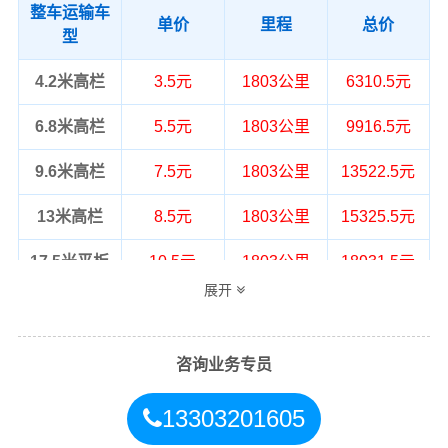
整车运输车
单价
里程
总价
型
4.2米高栏
3.5元
1803公里
6310.5元
6.8米高栏
5.5元
1803公里
9916.5元
9.6米高栏
7.5元
1803公里
13522.5元
13米高栏
8.5元
1803公里
15325.5元
17.5米平板
10.5元
1803公里
18931.5元
展开
整车运输价格计算方式通常是按单价×公
备注
里，以上报价为市场透明价，仅供参
考，不作为最终成交价格，望知晓！
咨询业务专员
13303201605