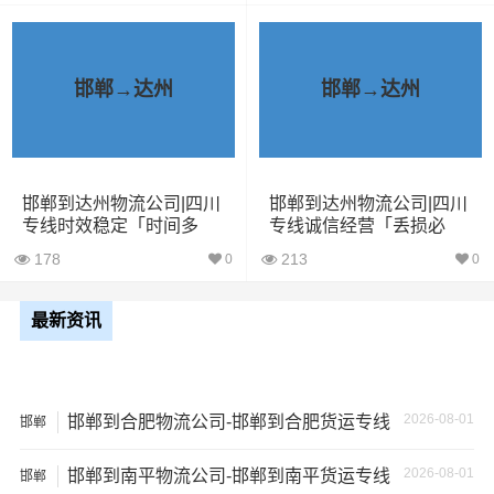
1、包裹丢失或损坏：不靠谱的物流公司可能会在运输过程
中丢失或损坏你的包裹，导致你的物品无法送达或受到损
坏；
邯郸→达州
邯郸→达州
2、运输时间延迟：不靠谱的物流公司可能会在运输过程中
出现延误，导致你的物品无法按时送达；
3、服务质量差：不靠谱的物流公司可能会提供劣质的服
邯郸到达州物流公司|四川
邯郸到达州物流公司|四川
专线时效稳定「时间多
专线诚信经营「丢损必
务，例如不及时回复客户咨询、不提供准确的物流信息
久」
赔」
等；
178
213
0
0
4、安全风险：不靠谱的物流公司可能会存在安全风险，例
最新资讯
如不遵守运输规定、不保障货物安全等；
5、经济损失：如果你的包裹在运输过程中丢失或损坏，你
2026-08-01
邯郸到合肥物流公司-邯郸到合肥货运专线
可能需要支付额外的费用来修复或替换物品，导致经济损
邯郸
失。
2026-08-01
邯郸到南平物流公司-邯郸到南平货运专线
邯郸