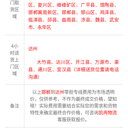
门取
区、复兴区、峰峰矿区、广平县、馆陶县、
货区
邯郸冀南新区、邯郸县、邯山区、鸡泽县、
域
临漳县、邱县、曲周县、涉县、魏县、武安
市、永年区
4小
达州
时送
货上
大竹县、达川区、开江县、万源市、渠
门区
县、通川区、宣汉县（详细送货位置请电话
域
沟通）
以上
邯郸
到
达州
零担专线费用为市场透明
价，仅供参考，不作为最终成交价格，望知
备注
晓！实际费用需要结合实际您的需求和货物
特性来确定最终合作价格，可咨询
凯冉物流
客服获取报价。