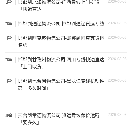
2026-08-08
邯郸到北海物流公司-广西专线上门提货
邯郸
17.5米
137立
17.5×2.8×2.9
「快运直达」
29吨
货车
方
2026-08-08
邯郸到通辽物流公司-邯郸到通辽货运专线
邯郸
其他货主物流经验分享
2026-08-08
邯郸到阿克苏物流公司-邯郸到阿克苏货运
邯郸
专线
已发过
邯郸
到
达州
货物的货主告诉大家如果你选择了一
家不靠谱的物流公司，可能会面临以下风险和损失：
2026-08-08
邯郸到甘孜州物流公司-四川专线快速直达
邯郸
「上门取货」
1、包裹丢失或损坏：不靠谱的物流公司可能会在运输过程
中丢失或损坏你的包裹，导致你的物品无法送达或受到损
2026-08-08
邯郸到七台河物流公司-黑龙江专线机动性
邯郸
坏；
高「多久时间」
2、运输时间延迟：不靠谱的物流公司可能会在运输过程中
出现延误，导致你的物品无法按时送达；
2026-08-08
邢台到常德物流公司-货运专线保价运输
邢台
3、服务质量差：不靠谱的物流公司可能会提供劣质的服
「要多久」
务，例如不及时回复客户咨询、不提供准确的物流信息