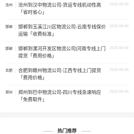
等；
2026-08-08
沧州到汉中物流公司-货运专线机动性高
沧州
「省时省心」
4、安全风险：不靠谱的物流公司可能会存在安全风险，例
2026-08-08
邯郸到玉溪江川区物流公司-云南专线保价
如不遵守运输规定、不保障货物安全等；
邯郸
运输「收费标准」
5、经济损失：如果你的包裹在运输过程中丢失或损坏，你
2026-08-08
邯郸到漯河开发区物流公司|河南专线上门
邯郸
可能需要支付额外的费用来修复或替换物品，导致经济损
提货「费用价格」
失。
2026-08-08
合肥到赣州物流公司-江西专线上门提货
合肥
邯郸到四川物流线路查询
「费用价格」
邯郸到巴中物流公司
2026-08-08
郑州到巴中物流公司-四川专线急速响应
郑州
「免费取件」
邯郸到成都物流公司
邯郸到达州物流公司
邯郸到德阳物流公司
热门推荐