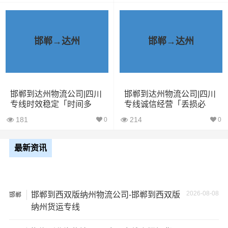
28立方
6吨
5×2.4×2.9
车
6米8货
43立方
8吨
6×2.4×2.9
邯郸→达州
邯郸→达州
车
7米6货
48立方
10吨
7×2.4×2.9
车
邯郸到达州物流公司|四川
邯郸到达州物流公司|四川
专线时效稳定「时间多
专线诚信经营「丢损必
9米6货
久」
赔」
61立方
17吨
9×2.4×2.9
181
214
0
0
车
最新资讯
13米货
81立方
20吨
13×2.4×2.9
车
17米
150立
2026-08-08
邯郸到西双版纳州物流公司-邯郸到西双版
邯郸
+箱式
27吨
17×2.8×2.9
方
纳州货运专线
货车