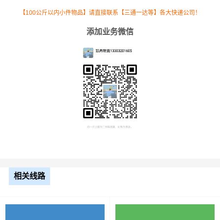
13米
8.5元
1565公里
13302.5元
平板
【100公斤以内小件物品】请直接联系【三通一达等】各大快递公司！
添加业务微信
17.5
米平
10.5元
1565公里
16432.5元
板
整车运输价格计算方式通常是按单价×公里，
备注
以上报价为市场透明价，仅供参考，不作为
最终成交价格，望知晓！
根据货物类型选择合适车型
装载体
相关线路
装载重量
车型
积（立
尺寸（米）
（
吨
）
方）