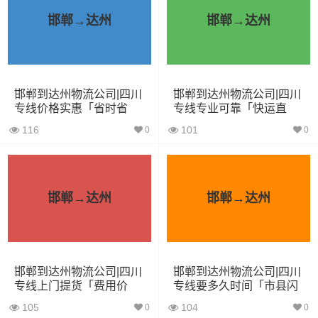
小面包
4立方
0.8吨
1.8×1.6×1.7
邯郸→达州
邯郸→达州
车
中型面
6立方
1.2吨
2.4×1.6×1.9
包车
邯郸到达州物流公司|四川
邯郸到达州物流公司|四川
专线价格实惠「省时省
专线专业可靠「快运直
依维柯
9立方
1.5吨
2.4×1.8×2.2
心」
达」
116
101
0
0
微型货
6立方
1.2吨
2×1.8×2.2
车
邯郸→达州
邯郸→达州
小型货
9立方
1.5吨
3×2×2.9
车
中型货
20立方
2吨
3.8×2×2.9
邯郸到达州物流公司|四川
邯郸到达州物流公司|四川
车
专线上门提货「费用价
专线要多久时间「市县闪
格」
送」
105
104
0
0
5米2货