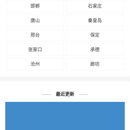
邯郸到攀枝花物流公司
邯郸
石家庄
邯郸到遂宁物流公司
唐山
秦皇岛
邯郸到宜宾物流公司
邢台
保定
邯郸到雅安物流公司
张家口
承德
邯郸到自贡物流公司
邯郸到资阳物流公司
沧州
廊坊
邯郸到阿坝州物流公司
# 达州专线
# 达州货运
# 达州物流
标签：
最近更新
# 邯郸专线
# 邯郸货运
# 邯郸物流
# 物流专线
# 物流公司