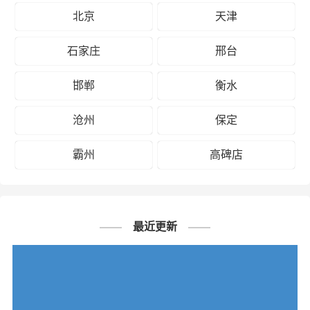
北京
天津
石家庄
邢台
邯郸
衡水
沧州
保定
霸州
高碑店
最近更新