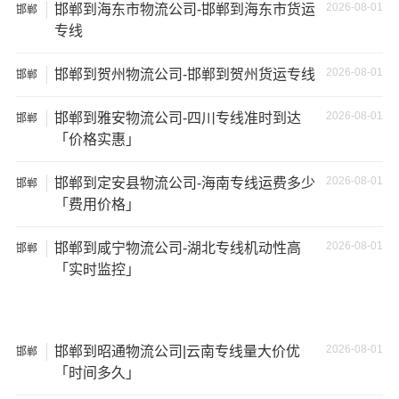
2026-08-01
邯郸到海东市物流公司-邯郸到海东市货运
邯郸
专线
2026-08-01
邯郸到贺州物流公司-邯郸到贺州货运专线
邯郸
2026-08-01
邯郸到雅安物流公司-四川专线准时到达
邯郸
「价格实惠」
2026-08-01
邯郸到定安县物流公司-海南专线运费多少
邯郸
「费用价格」
温馨提示
2026-08-01
邯郸到咸宁物流公司-湖北专线机动性高
邯郸
★ 本站所列
邯郸到北海货运专线
费用与时效仅供参考，如
「实时监控」
需详细了解最低资费请电话咨询。
★ 由于货运运输比较特殊，请您托运之前仔细清点您所托
2026-08-01
邯郸到昭通物流公司|云南专线量大价优
邯郸
运的所有物品；如果您的货物需要临时存放，请尽早最快
「时间多久」
通知公司客服以便安排仓库存放。