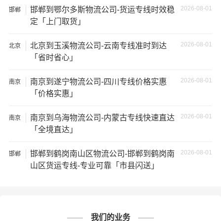
2026-08-01
邯郸到鄂尔多斯物流公司-货运专线时效稳
邯郸
★ 为了提高
邯郸到北海货运公司
的服务质量，欢迎您对我
定「上门取货」
们的服务提出意见或建议，我们会认真对待并及时把处理
意见汇报于您，非常感谢您对我们的支持，我们将为客户
2026-08-01
北京到玉溪物流公司-云南专线准时到达
北京
的需求做出不懈的努力，您的满意就是我们前进的动力!
「省时省心」
# 北海专线
# 北海货运
# 北海物流
标签：
# 邯郸专线
# 邯郸货运
# 邯郸物流
2026-08-01
南京到遂宁物流公司-四川专线价格实惠
南京
# 物流专线
# 物流公司
「价格实惠」
2026-08-01
南京到乌海物流公司-内蒙古专线快速直达
南京
「全境直达」
2026-08-01
邯郸到鹤岗南山区物流公司-邯郸到鹤岗南
邯郸
山区货运专线-专业可靠「市县闪送」
我们的业务