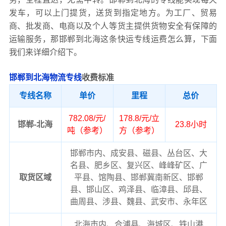
发车，可以上门提货，送货到指定地方。为工厂、贸易
商、批发商、电商以及个人等货主提供货物安全有保障的
运输服务，那邯郸到北海这条快运专线运费怎么算，下面
我们来详细介绍下。
邯郸到北海物流专线
收费标准
专线名称
单价
里程
总价
782.08/元/
178.8/元/立
邯郸-北海
23.8小时
吨（参考）
方（参考）
邯郸市内、成安县、磁县、丛台区、大
名县、肥乡区、复兴区、峰峰矿区、广
取货区域
平县、馆陶县、邯郸冀南新区、邯郸
县、邯山区、鸡泽县、临漳县、邱县、
曲周县、涉县、魏县、武安市、永年区
北海市内、合浦县、海城区、铁山港