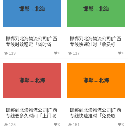
6.8米货车
40立方
10吨
6.8×2.4×2.8
邯郸→北海
邯郸→北海
7.6米货车
48立方
16吨
7.6×2.4×2.8
9.6米货车
58立方
18吨
9.6×2.4×2.5
邯郸到北海物流公司|广西
邯郸到北海物流公司|广西
专线时效稳定「省时省
专线快速准时「收费标
13米货车
80立方
33吨
13×2.4×2.8
心」
准」
119
117
0
0
17.5米货车
130立方
33吨
17.5×3×2.8
其他货主物流经验分享
邯郸→北海
邯郸→北海
已发过
邯郸到北海物流公司
的货主告诉大家如果你选择了
一家不靠谱的物流公司，可能会面临以下风险和损失：
邯郸到北海物流公司|广西
邯郸到北海物流公司|广西
1、包裹丢失或损坏：不靠谱的物流公司可能会在运输过程
专线要多久时间「上门取
专线快速准时「免费取
中丢失或损坏你的包裹，导致你的物品无法送达或受到损
货」
件」
125
151
0
0
坏；