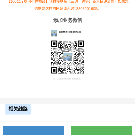
【100公斤以内小件物品】请直接联系【三通一达等】各大快递公司！如果您
也需要这样的网站请咨询13303201605。
添加业务微信
根据货物类型选择合适车型
车型
装载体积
装载重量
尺寸（米）
3.2米货车
9.6立方
1.2吨
3.2×1.5×2
3.8米货车
15立方
2吨
3.8×1.7×2.2
相关线路
4.2米货车
22立方
5吨
4.2×2.4×2.5
5.2米货车
31立方
8吨
5.2×2.4×2.6