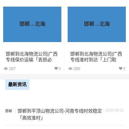
2、运输时间延迟：不靠谱的物流公司可能会在运输过程中
出现延误，导致你的物品无法按时送达；
邯郸→北海
邯郸→北海
3、服务质量差：不靠谱的物流公司可能会提供劣质的服
务，例如不及时回复客户咨询、不提供准确的物流信息
等；
邯郸到北海物流公司|广西
邯郸到北海物流公司|广西
专线保价运输「丢损必
专线准时到达「上门取
4、安全风险：不靠谱的物流公司可能会存在安全风险，例
赔」
货」
187
285
0
0
如不遵守运输规定、不保障货物安全等；
最新资讯
5、经济损失：如果你的包裹在运输过程中丢失或损坏，你
可能需要支付额外的费用来修复或替换物品，导致经济损
失。
2026-08-01
邯郸到平顶山物流公司-河南专线时效稳定
邯郸
「高效准时」