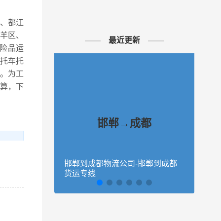
县、都江
羊区、
最近更新
险品运
托车托
。为工
算，下
邯郸→成都
邯郸到成都物流公司-邯郸到成都
保定
货运专线
物流
、馆
、魏