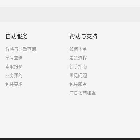
1.2吨
3.2×1.5×2
2吨
3.8×1.7×2.2
自助服务
帮助与支持
5吨
4.2×2.4×2.5
价格与时效查询
如何下单
8吨
5.2×2.4×2.6
单号查询
发货流程
索取报价
新手指南
10吨
6.8×2.4×2.8
业务预约
常见问题
16吨
7.6×2.4×2.8
包装要求
包装服务
广告招商加盟
18吨
9.6×2.4×2.5
33吨
13×2.4×2.8
33吨
17.5×3×2.8