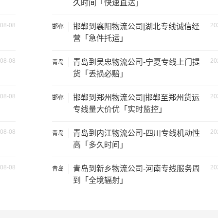
庄
久时间「快速直达」
08-08
20
邯郸到襄阳物流公司|湖北专线诚信经
邯郸
营「急件托运」
08-08
20
青岛到吴忠物流公司-宁夏专线上门提
青岛
货「丢损必赔」
08-08
20
邯郸到郑州物流公司|邯郸至郑州货运
邯郸
专线量大价优「实时监控」
08-08
20
青岛到内江物流公司-四川专线机动性
青岛
高「多久时间」
08-08
20
青岛到新乡物流公司-河南专线服务周
青岛
到「全境辐射」
装载重量
尺寸（米）