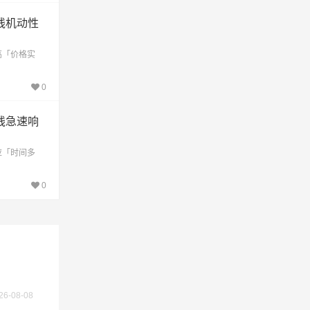
线机动性
高「价格实
0
线急速响
应「时间多
0
不作为
26-08-08