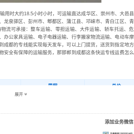
运输用时大约18.5小时小时，可运输直达成华区、崇州市、大邑
、龙泉驿区、彭州市、郫都区、蒲江县、邛崃市、青白江区、青
冉物流可承接：整车运输、零担运输、大件运输、轿车托运、危
、办公家具运输、电子电器运输、行李搬家物流运输、电动车摩
到成都的专线能实现每天发车，可以上门提货，送货到指定地方
物安全有保障的运输服务，那邯郸到成都这条快运专线运费怎么
里程
总价
展开
（参考）
135.1/元/立方（参考）
18.5小时
、磁县、丛台区、大名县、肥乡区、复兴区、峰峰矿区、广平县
新区、邯郸县、邯山区、鸡泽县、临漳县、邱县、曲周县、涉县
添加业务微信
县、武安市、永年区