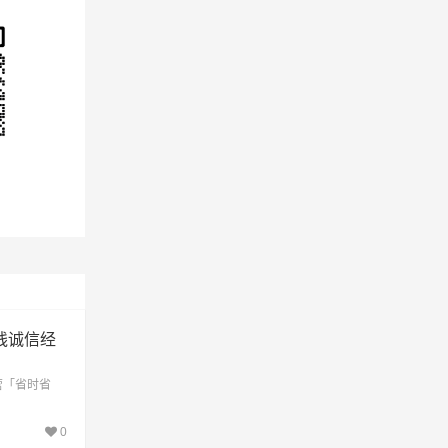
县、
区、
望知
物流
线诚信经
营「省时省
0