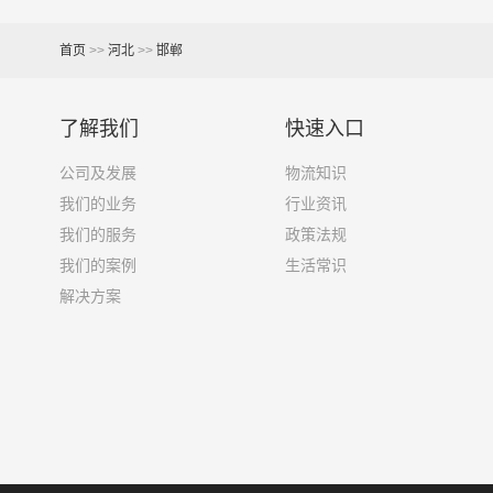
3.2米货车
9.6立方
首页
>>
河北
>>
邯郸
3.8米货车
15立方
了解我们
快速入口
4.2米货车
22立方
公司及发展
物流知识
5.2米货车
31立方
我们的业务
行业资讯
我们的服务
政策法规
6.8米货车
40立方
我们的案例
生活常识
7.6米货车
48立方
解决方案
9.6米货车
58立方
13米货车
80立方
17.5米货车
130立方