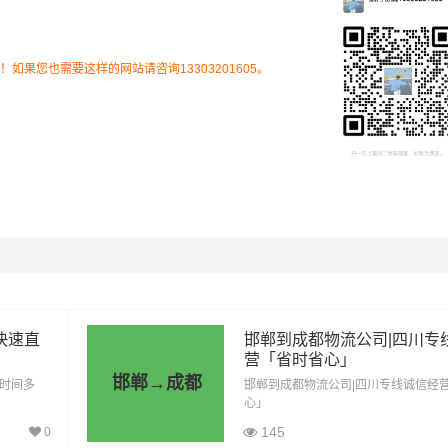
、崇州市、大邑县、都江堰市、高新区、简阳市、金牛区、金堂
、彭州市、郫都区、蒲江县、邛崃市、青白江区、青羊区、双流
、武侯区、新都区、新津区（详细送货位置请电话沟通）
果您也需要这样的网站请咨询13303201605。
流专线的费用为市场透明价，仅供参考，不作为最终成交价格，
结合实际您的需求和货物特性来确定最终合作价格，可咨询凯冉
客服获取报价。
快速直
邯郸到成都物流公司|四川专
营「省时省心」
邯郸→成都
「时间多
邯郸到成都物流公司|四川专线诚信经
心」
145
0