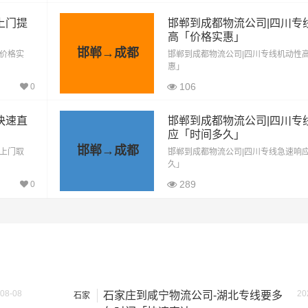
上门提
邯郸到成都物流公司|四川专
里程
总价
高「价格实惠」
邯郸→成都
「价格实
邯郸到成都物流公司|四川专线机动性
1847公里
6464.5元
惠」
106
0
1847公里
10158.5元
快速直
邯郸到成都物流公司|四川专
1847公里
13852.5元
应「时间多久」
邯郸→成都
「上门取
邯郸到成都物流公司|四川专线急速响
1847公里
15699.5元
久」
289
1847公里
19393.5元
0
方式通常是按单价×公里，以上报价为市场透明价，仅供参考，
最终成交价格，望知晓！
08-08
20
石家庄到咸宁物流公司-湖北专线要多
石家