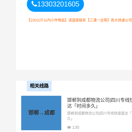
13303201605
成都市内、成华区
送货区域
锦江区、龙泉驿区
温江区
【100公斤以内小件物品】请直接联系【三通一达等】各大快递公司！如
以上邯郸到成都物
备注
晓！实际费用需要
相关线路
邯郸到成都物流公司|四川专线
达「时间多久」
邯郸→成都
邯郸到成都物流公司|四川专线快速直达
久」
130