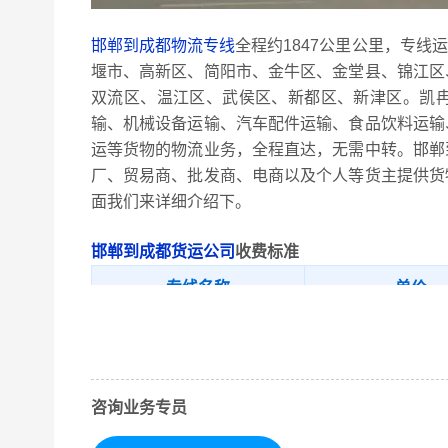
邯郸到成都物流专线
全程约1847公里公里，专线
堰市、高新区、简阳市、金牛区、金堂县、锦江区
双流区、温江区、武侯区、新都区、新津区。凯
输、机械设备运输、汽车配件运输、食品饮料运输
运等货物的物流业务，全程直达，无需中转。邯郸
厂、贸易商、批发商、电商以及个人等货主提供货
面我们来详细介绍下。
邯郸到成都货运公司
收费标准
专线名称
单价
邯郸-成都
591.04/元/吨
邯郸市内、成安县
取货区域
陶县、邯郸冀南
咨询业务专员