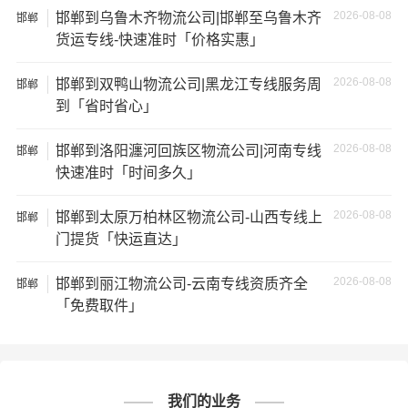
2026-08-08
邯郸到乌鲁木齐物流公司|邯郸至乌鲁木齐
邯郸
★ 由于货运运输比较特殊，请您托运之前仔细清点您所托
货运专线-快速准时「价格实惠」
运的所有物品；如果您的货物需要临时存放，请尽早最快
通知公司客服以便安排仓库存放。
2026-08-08
邯郸到双鸭山物流公司|黑龙江专线服务周
邯郸
到「省时省心」
★ 为了提高
邯郸到阿勒泰货运公司
的服务质量，欢迎您对
我们的服务提出意见或建议，我们会认真对待并及时把处
2026-08-08
邯郸到洛阳瀍河回族区物流公司|河南专线
邯郸
理意见汇报于您，非常感谢您对我们的支持，我们将为客
快速准时「时间多久」
户的需求做出不懈的努力，您的满意就是我们前进的动力!
2026-08-08
邯郸到太原万柏林区物流公司-山西专线上
邯郸
# 阿勒泰专线
# 阿勒泰货运
标签：
门提货「快运直达」
# 阿勒泰物流
# 邯郸专线
# 邯郸货运
# 邯郸物流
# 物流专线
# 物流公司
2026-08-08
邯郸到丽江物流公司-云南专线资质齐全
邯郸
「免费取件」
我们的业务