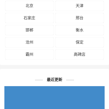
北京
天津
石家庄
邢台
邯郸
衡水
沧州
保定
霸州
高碑店
最近更新