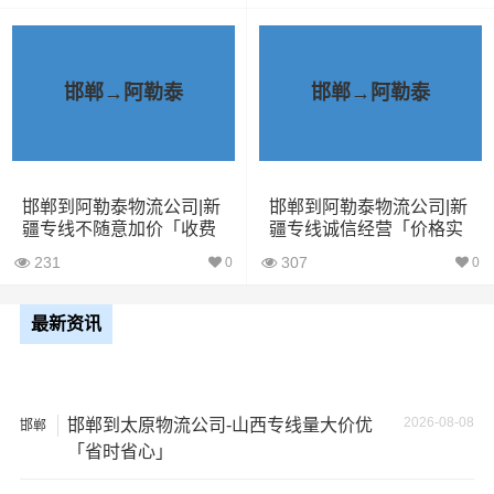
了一家不靠谱的物流公司，可能会面临以下风险和损失：
1、包裹丢失或损坏：不靠谱的物流公司可能会在运输过程
中丢失或损坏你的包裹，导致你的物品无法送达或受到损
邯郸→阿勒泰
邯郸→阿勒泰
坏；
2、运输时间延迟：不靠谱的物流公司可能会在运输过程中
出现延误，导致你的物品无法按时送达；
邯郸到阿勒泰物流公司|新
邯郸到阿勒泰物流公司|新
疆专线不随意加价「收费
疆专线诚信经营「价格实
标准」
惠」
3、服务质量差：不靠谱的物流公司可能会提供劣质的服
231
307
0
0
务，例如不及时回复客户咨询、不提供准确的物流信息
等；
最新资讯
4、安全风险：不靠谱的物流公司可能会存在安全风险，例
如不遵守运输规定、不保障货物安全等；
2026-08-08
邯郸到太原物流公司-山西专线量大价优
邯郸
「省时省心」
5、经济损失：如果你的包裹在运输过程中丢失或损坏，你
可能需要支付额外的费用来修复或替换物品，导致经济损