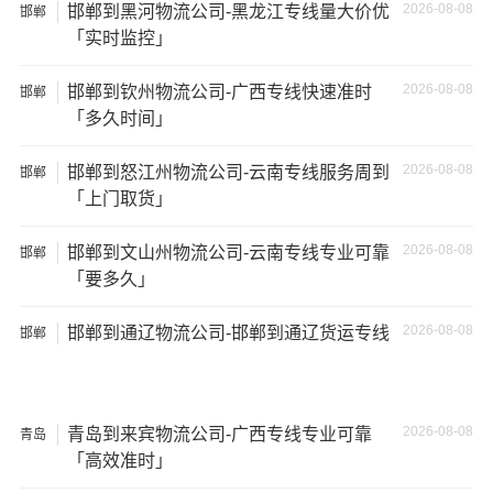
2026-08-08
邯郸到黑河物流公司-黑龙江专线量大价优
邯郸
失。
「实时监控」
2026-08-08
邯郸到钦州物流公司-广西专线快速准时
邯郸
「多久时间」
2026-08-08
邯郸到怒江州物流公司-云南专线服务周到
邯郸
「上门取货」
2026-08-08
邯郸到文山州物流公司-云南专线专业可靠
邯郸
「要多久」
2026-08-08
邯郸到通辽物流公司-邯郸到通辽货运专线
邯郸
温馨提示
2026-08-08
青岛到来宾物流公司-广西专线专业可靠
青岛
★ 本站所列
邯郸到阿勒泰物流公司
费用与时效仅供参考，
「高效准时」
如需详细了解最低资费请电话咨询。