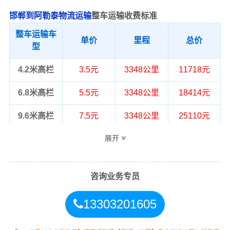
邯郸到阿勒泰物流运输
整车运输收费标准
整车运输车
单价
里程
总价
型
4.2米高栏
3.5元
3348公里
11718元
6.8米高栏
5.5元
3348公里
18414元
9.6米高栏
7.5元
3348公里
25110元
展开
13米高栏
8.5元
3348公里
28458元
17.5米平板
10.5元
3348公里
35154元
咨询业务专员
整车运输价格计算方式通常是按单价×公
备注
里，以上报价为市场透明价，仅供参
13303201605
考，不作为最终成交价格，望知晓！