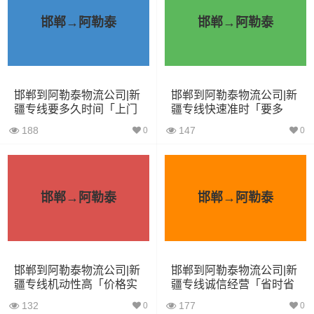
3.8米货车
15立方
2吨
3.8×1.7×2.2
邯郸→阿勒泰
邯郸→阿勒泰
4.2米货车
22立方
5吨
4.2×2.4×2.5
5.2米货车
31立方
8吨
5.2×2.4×2.6
邯郸到阿勒泰物流公司|新
邯郸到阿勒泰物流公司|新
6.8米货车
40立方
10吨
6.8×2.4×2.8
疆专线要多久时间「上门
疆专线快速准时「要多
取货」
久」
7.6米货车
48立方
16吨
7.6×2.4×2.8
188
147
0
0
9.6米货车
58立方
18吨
9.6×2.4×2.5
13米货车
80立方
33吨
13×2.4×2.8
邯郸→阿勒泰
邯郸→阿勒泰
17.5米货车
130立方
33吨
17.5×3×2.8
其他货主物流经验分享
邯郸到阿勒泰物流公司|新
邯郸到阿勒泰物流公司|新
疆专线机动性高「价格实
疆专线诚信经营「省时省
惠」
心」
已发过
邯郸到阿勒泰物流专线
的货主告诉大家如果你选择
132
177
0
0