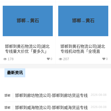
2、运输时间延迟：不靠谱的物流公司可能会在运输过程中
出现延误，导致你的物品无法按时送达；
邯郸→黄石
邯郸→黄石
3、服务质量差：不靠谱的物流公司可能会提供劣质的服
务，例如不及时回复客户咨询、不提供准确的物流信息
等；
邯郸到黄石物流公司|湖北
邯郸到黄石物流公司|湖北
4、安全风险：不靠谱的物流公司可能会存在安全风险，例
专线量大价优「要多久」
专线机动性高「全境直
达」
如不遵守运输规定、不保障货物安全等；
178
207
0
0
5、经济损失：如果你的包裹在运输过程中丢失或损坏，你
最新资讯
可能需要支付额外的费用来修复或替换物品，导致经济损
失。
2026-08-08
邯郸到廊坊物流公司-邯郸到廊坊货运专线
邯郸
2026-08-08
邯郸到威海物流公司-邯郸到威海货运专线
邯郸