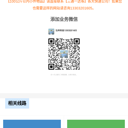
【100公斤以内小件物品】请直接联系【三通一达等】各大快递公司！如果您
也需要这样的网站请咨询13303201605。
添加业务微信
根据货物类型选择合适车型
车型
装载体积
装载重量
尺寸（米）
3.2米货车
9.6立方
1.2吨
3.2×1.5×2
3.8米货车
15立方
2吨
3.8×1.7×2.2
相关线路
4.2米货车
22立方
5吨
4.2×2.4×2.5
5.2米货车
31立方
8吨
5.2×2.4×2.6