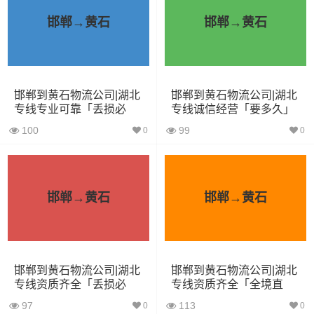
6.8米货车
40立方
10吨
6.8×2.4×2.8
邯郸→黄石
邯郸→黄石
7.6米货车
48立方
16吨
7.6×2.4×2.8
9.6米货车
58立方
18吨
9.6×2.4×2.5
邯郸到黄石物流公司|湖北
邯郸到黄石物流公司|湖北
13米货车
80立方
33吨
13×2.4×2.8
专线专业可靠「丢损必
专线诚信经营「要多久」
赔」
100
99
0
0
17.5米货车
130立方
33吨
17.5×3×2.8
其他货主物流经验分享
邯郸→黄石
邯郸→黄石
已发过
邯郸到黄石货运专线
的货主告诉大家如果你选择了
一家不靠谱的物流公司，可能会面临以下风险和损失：
1、包裹丢失或损坏：不靠谱的物流公司可能会在运输过程
邯郸到黄石物流公司|湖北
邯郸到黄石物流公司|湖北
中丢失或损坏你的包裹，导致你的物品无法送达或受到损
专线资质齐全「丢损必
专线资质齐全「全境直
赔」
达」
坏；
97
113
0
0