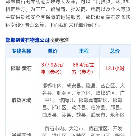
郸到黄石的专线能实现每天发车，可以上门提货，送货到
指定地方。为工厂、贸易商、批发商、电商以及个人等货
主提供货物安全有保障的运输服务，那邯郸到黄石这条快
运专线运费怎么算，下面我们来详细介绍下。
邯郸到黄石物流公司
收费标准
专线名称
单价
里程
总价
377.92/元/
86.4/元/立
邯郸-黄石
12.1小时
吨（参考）
方（参考）
邯郸市内、成安县、磁县、丛台区、大
名县、肥乡区、复兴区、峰峰矿区、广
取货区域
平县、馆陶县、邯郸冀南新区、邯郸
县、邯山区、鸡泽县、临漳县、邱县、
曲周县、涉县、魏县、武安市、永年区
黄石市内、大冶市、黄石港区、开发
送货区域
区、铁山区、下陆区、西塞山区、阳新