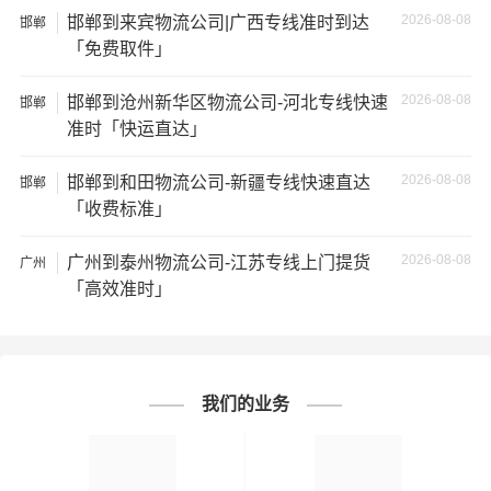
★ 为了提高
邯郸到黄石物流运输
的服务质量，欢迎您对我
2026-08-08
邯郸到来宾物流公司|广西专线准时到达
邯郸
们的服务提出意见或建议，我们会认真对待并及时把处理
「免费取件」
意见汇报于您，非常感谢您对我们的支持，我们将为客户
的需求做出不懈的努力，您的满意就是我们前进的动力!
2026-08-08
邯郸到沧州新华区物流公司-河北专线快速
邯郸
# 黄石专线
# 黄石货运
# 黄石物流
标签：
准时「快运直达」
# 邯郸专线
# 邯郸货运
# 邯郸物流
2026-08-08
# 物流专线
# 物流公司
邯郸到和田物流公司-新疆专线快速直达
邯郸
「收费标准」
2026-08-08
广州到泰州物流公司-江苏专线上门提货
广州
「高效准时」
我们的业务