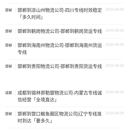
2026-08-08
邯郸到凉山州物流公司-四川专线时效稳定
邯郸
「多久时间」
2026-08-08
邯郸到鹤岗物流公司-邯郸到鹤岗货运专线
邯郸
2026-08-08
邯郸到海南州物流公司-邯郸到海南州货运
邯郸
专线
温馨提示
2026-08-08
邯郸到贵阳物流公司-邯郸到贵阳货运专线
邯郸
★ 本站所列
邯郸到黄石物流
费用与时效仅供参考，如需详
细了解最低资费请电话咨询。
2026-08-08
成都到锡林郭勒盟物流公司-内蒙古专线诚
成都
信经营「全境直达」
★ 由于货运运输比较特殊，请您托运之前仔细清点您所托
运的所有物品；如果您的货物需要临时存放，请尽早最快
2026-08-08
邯郸到营口鲅鱼圈区物流公司|辽宁专线准
邯郸
通知公司客服以便安排仓库存放。
时到达「要多久」