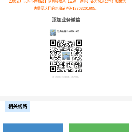
【100公斤以内小件物品】请直接联系【三通一达等】各大快递公司！如果您
也需要这样的网站请咨询13303201605。
添加业务微信
根据货物类型选择合适车型
车型
装载体积
装载重量
尺寸（米）
3.2米货车
9.6立方
1.2吨
3.2×1.5×2
相关线路
3.8米货车
15立方
2吨
3.8×1.7×2.2
4.2米货车
22立方
5吨
4.2×2.4×2.5