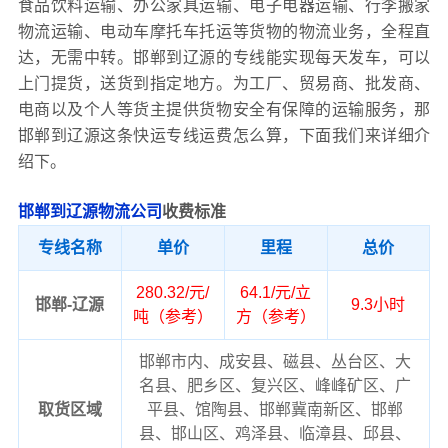
食品饮料运输、办公家具运输、电子电器运输、行李搬家
物流运输、电动车摩托车托运等货物的物流业务，全程直
达，无需中转。邯郸到辽源的专线能实现每天发车，可以
上门提货，送货到指定地方。为工厂、贸易商、批发商、
电商以及个人等货主提供货物安全有保障的运输服务，那
邯郸到辽源这条快运专线运费怎么算，下面我们来详细介
绍下。
邯郸到辽源物流公司
收费标准
专线名称
单价
里程
总价
280.32/元/
64.1/元/立
邯郸-辽源
9.3小时
吨（参考）
方（参考）
邯郸市内、成安县、磁县、丛台区、大
名县、肥乡区、复兴区、峰峰矿区、广
取货区域
平县、馆陶县、邯郸冀南新区、邯郸
县、邯山区、鸡泽县、临漳县、邱县、