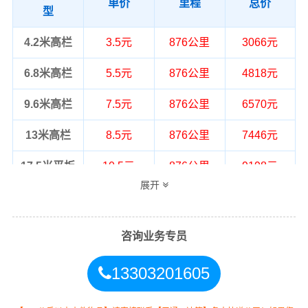
单价
里程
总价
型
4.2米高栏
3.5元
876公里
3066元
6.8米高栏
5.5元
876公里
4818元
9.6米高栏
7.5元
876公里
6570元
13米高栏
8.5元
876公里
7446元
17.5米平板
10.5元
876公里
9198元
展开
整车运输价格计算方式通常是按单价×公
备注
里，以上报价为市场透明价，仅供参
考，不作为最终成交价格，望知晓！
咨询业务专员
13303201605