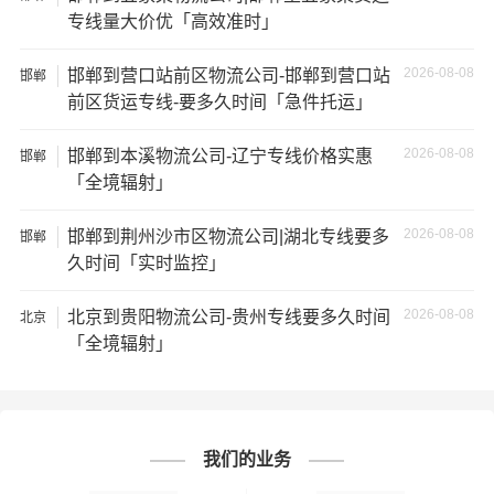
通知公司客服以便安排仓库存放。
专线量大价优「高效准时」
★ 为了提高
邯郸到辽源货运公司
的服务质量，欢迎您对我
2026-08-08
邯郸到营口站前区物流公司-邯郸到营口站
邯郸
们的服务提出意见或建议，我们会认真对待并及时把处理
前区货运专线-要多久时间「急件托运」
意见汇报于您，非常感谢您对我们的支持，我们将为客户
的需求做出不懈的努力，您的满意就是我们前进的动力!
2026-08-08
邯郸到本溪物流公司-辽宁专线价格实惠
邯郸
「全境辐射」
# 辽源专线
# 辽源货运
# 辽源物流
标签：
# 邯郸专线
# 邯郸货运
# 邯郸物流
2026-08-08
邯郸到荆州沙市区物流公司|湖北专线要多
邯郸
# 物流专线
# 物流公司
久时间「实时监控」
2026-08-08
北京到贵阳物流公司-贵州专线要多久时间
北京
「全境辐射」
我们的业务