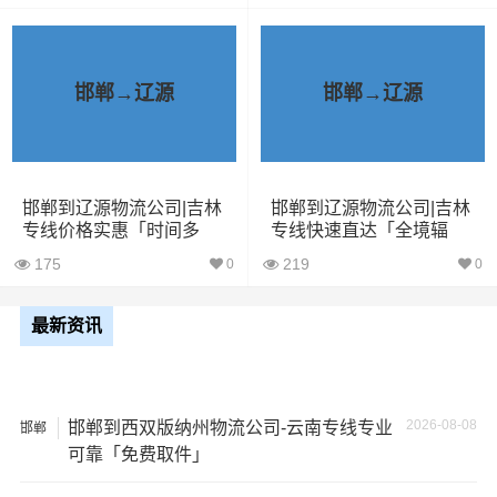
中丢失或损坏你的包裹，导致你的物品无法送达或受到损
坏；
邯郸→辽源
邯郸→辽源
2、运输时间延迟：不靠谱的物流公司可能会在运输过程中
出现延误，导致你的物品无法按时送达；
3、服务质量差：不靠谱的物流公司可能会提供劣质的服
务，例如不及时回复客户咨询、不提供准确的物流信息
邯郸到辽源物流公司|吉林
邯郸到辽源物流公司|吉林
专线价格实惠「时间多
专线快速直达「全境辐
等；
久」
射」
175
219
0
0
4、安全风险：不靠谱的物流公司可能会存在安全风险，例
如不遵守运输规定、不保障货物安全等；
最新资讯
5、经济损失：如果你的包裹在运输过程中丢失或损坏，你
可能需要支付额外的费用来修复或替换物品，导致经济损
2026-08-08
邯郸到西双版纳州物流公司-云南专线专业
邯郸
失。
可靠「免费取件」