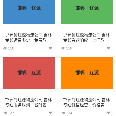
5.2米货车
31立方
8吨
5.2×2.4×2.6
邯郸→辽源
邯郸→辽源
6.8米货车
40立方
10吨
6.8×2.4×2.8
7.6米货车
48立方
16吨
7.6×2.4×2.8
邯郸到辽源物流公司|吉林
邯郸到辽源物流公司|吉林
9.6米货车
58立方
18吨
9.6×2.4×2.5
专线运费多少「免费取
专线急速响应「上门取
件」
货」
110
118
0
0
13米货车
80立方
33吨
13×2.4×2.8
17.5米货车
130立方
33吨
17.5×3×2.8
邯郸→辽源
邯郸→辽源
其他货主物流经验分享
已发过
邯郸到辽源物流运输
的货主告诉大家如果你选择了
一家不靠谱的物流公司，可能会面临以下风险和损失：
邯郸到辽源物流公司|吉林
邯郸到辽源物流公司|吉林
专线服务周到「省时省
专线诚信经营「价格实
心」
惠」
1、包裹丢失或损坏：不靠谱的物流公司可能会在运输过程
137
124
0
0