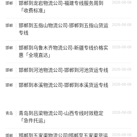
2026-08-08
邯郸到龙岩物流公司-福建专线服务周到
邯郸
「收费标准」
2026-08-08
邯郸到五指山物流公司-邯郸到五指山货运
邯郸
专线
2026-08-08
邯郸到乌鲁木齐物流公司-新疆专线价格实
邯郸
惠「全境直达」
2026-08-08
邯郸到河池物流公司-邯郸到河池货运专线
邯郸
2026-08-08
邯郸到本溪物流公司-邯郸到本溪货运专线
邯郸
温馨提示
★ 本站所列
邯郸到辽源货运专线
费用与时效仅供参考，如
需详细了解最低资费请电话咨询。
2026-08-08
青岛到吕梁物流公司-山西专线时效稳定
青岛
「急件托运」
★ 由于货运运输比较特殊，请您托运之前仔细清点您所托
运的所有物品；如果您的货物需要临时存放，请尽早最快
2026-08-08
邯郸到五家渠物流公司|邯郸至五家渠货运
邯郸