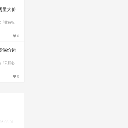
线量大价
优「收费标
0
线保价运
输「丢损必
不作为
0
26-08-01