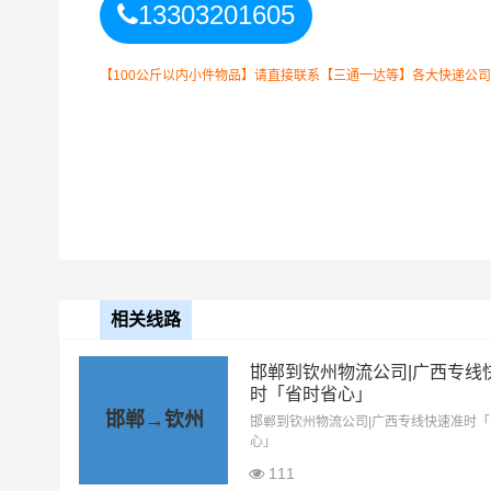
13303201605
以上邯郸到钦州物
备注
晓！实际费用需要
【100公斤以内小件物品】请直接联系【三通一达等】各大快递公司！如
相关线路
邯郸到钦州物流公司|广西专线
时「省时省心」
邯郸到钦州货运公司
整车运输收费标准
邯郸→钦州
邯郸到钦州物流公司|广西专线快速准时
心」
整车运输车型
单价
111