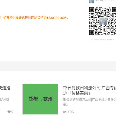
流专线的费用为市场透明价，仅供参考，不作为最终成交价格，
结合实际您的需求和货物特性来确定最终合作价格，可咨询凯冉
果您也需要这样的网站请咨询13303201605。
客服获取报价。
快速准
邯郸到钦州物流公司|广西专
少「价格实惠」
邯郸→钦州
「省时省
邯郸到钦州物流公司|广西专线运费多
惠」
里程
总价
106
0