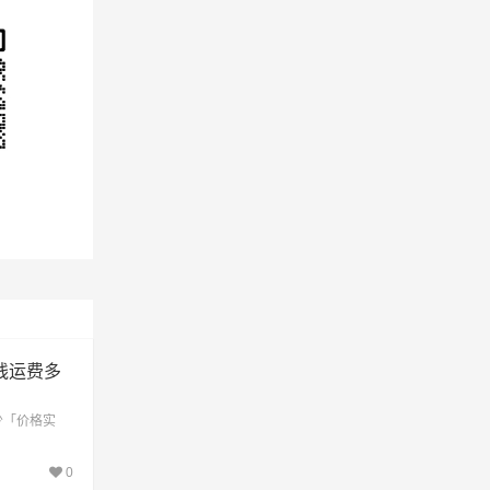
望知
物流
线运费多
少「价格实
0