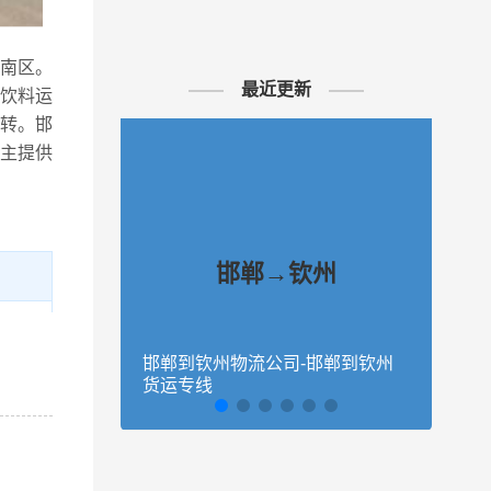
钦南区。
最近更新
饮料运
转。邯
主提供
邯郸→钦州
邯郸到钦州物流公司-邯郸到钦州
保定
、馆
货运专线
物流
、魏