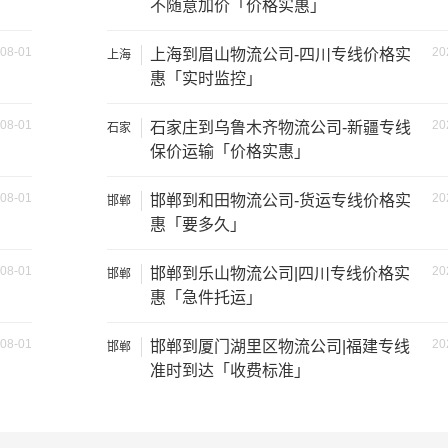
不随意加价「价格实惠」
08-01
20
上海到眉山物流公司-四川专线价格实
上海
惠「实时监控」
08-01
20
石家庄到乌鲁木齐物流公司-新疆专线
石家
庄
保价运输「价格实惠」
08-01
20
邯郸到和田物流公司-货运专线价格实
邯郸
惠「要多久」
08-01
20
邯郸到乐山物流公司|四川专线价格实
邯郸
惠「急件托运」
08-01
20
邯郸到厦门湖里区物流公司|福建专线
邯郸
装载重量
尺寸（米）
准时到达「收费标准」
1.2吨
3.2×1.5×2