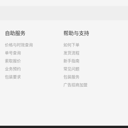
2吨
3.8×1.7×2.2
5吨
4.2×2.4×2.5
8吨
5.2×2.4×2.6
自助服务
帮助与支持
10吨
6.8×2.4×2.8
价格与时效查询
如何下单
16吨
7.6×2.4×2.8
单号查询
发货流程
索取报价
新手指南
18吨
9.6×2.4×2.5
业务预约
常见问题
包装要求
包装服务
33吨
13×2.4×2.8
广告招商加盟
33吨
17.5×3×2.8
选择了一家不靠谱的物流公司，可能会面临以下风险和损失：