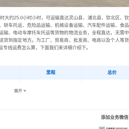
用时大约25.0小时小时，可运输直达灵山县、浦北县、钦北区、
、轿车托运、危险品运输、机械设备运输、汽车配件运输、食品
运输、电动车摩托车托运等货物的物流业务，全程直达，无需中
送货到指定地方。为工厂、贸易商、批发商、电商以及个人等货
运专线运费怎么算，下面我们来详细介绍下。
里程
总价
（参考）
174.3/元/立方（参考）
25.0小时
展开
、磁县、丛台区、大名县、肥乡区、复兴区、峰峰矿区、广平县
新区、邯郸县、邯山区、鸡泽县、临漳县、邱县、曲周县、涉县
县、武安市、永年区
添加业务微信
灵山县、浦北县、钦北区、钦南区（详细送货位置请电话沟通）