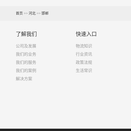
3.8米货车
15立方
4.2米货车
22立方
首页
>>
河北
>>
邯郸
5.2米货车
31立方
了解我们
快速入口
6.8米货车
40立方
公司及发展
物流知识
7.6米货车
48立方
我们的业务
行业资讯
我们的服务
政策法规
9.6米货车
58立方
我们的案例
生活常识
解决方案
13米货车
80立方
17.5米货车
130立方
其他货主物流经验分享
已发过
邯郸到钦州物流专线
的货主告诉大家如果你