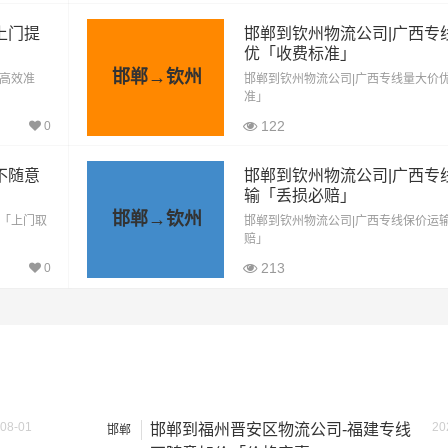
2383公里
8340.5元
上门提
邯郸到钦州物流公司|广西专
2383公里
13106.5元
优「收费标准」
邯郸→钦州
「高效准
邯郸到钦州物流公司|广西专线量大价
2383公里
17872.5元
准」
122
0
2383公里
20255.5元
不随意
邯郸到钦州物流公司|广西专
2383公里
25021.5元
输「丢损必赔」
邯郸→钦州
价「上门取
邯郸到钦州物流公司|广西专线保价运
方式通常是按单价×公里，以上报价为市场透明价，仅供参考，
赔」
最终成交价格，望知晓！
213
0
08-01
20
邯郸到福州晋安区物流公司-福建专线
邯郸