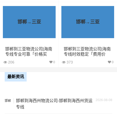
中丢失或损坏你的包裹，导致你的物品无法送达或受到损
坏；
邯郸→三亚
邯郸→三亚
2、运输时间延迟：不靠谱的物流公司可能会在运输过程中
出现延误，导致你的物品无法按时送达；
3、服务质量差：不靠谱的物流公司可能会提供劣质的服
务，例如不及时回复客户咨询、不提供准确的物流信息
邯郸到三亚物流公司|海南
邯郸到三亚物流公司|海南
专线专业可靠「价格实
专线时效稳定「费用价
等；
惠」
格」
206
373
0
0
4、安全风险：不靠谱的物流公司可能会存在安全风险，例
如不遵守运输规定、不保障货物安全等；
最新资讯
5、经济损失：如果你的包裹在运输过程中丢失或损坏，你
可能需要支付额外的费用来修复或替换物品，导致经济损
2026-08-08
邯郸到海西州物流公司-邯郸到海西州货运
邯郸
失。
专线