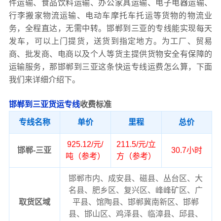
件运输、食品饮料运输、办公家具运输、电子电器运输、
行李搬家物流运输、电动车摩托车托运等货物的物流业
务，全程直达，无需中转。邯郸到三亚的专线能实现每天
发车，可以上门提货，送货到指定地方。为工厂、贸易
商、批发商、电商以及个人等货主提供货物安全有保障的
运输服务，那邯郸到三亚这条快运专线运费怎么算，下面
我们来详细介绍下。
邯郸到三亚货运专线
收费标准
专线名称
单价
里程
总价
925.12/元/
211.5/元/立
邯郸-三亚
30.7小时
吨（参考）
方（参考）
邯郸市内、成安县、磁县、丛台区、大
名县、肥乡区、复兴区、峰峰矿区、广
取货区域
平县、馆陶县、邯郸冀南新区、邯郸
县、邯山区、鸡泽县、临漳县、邱县、