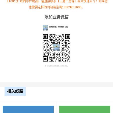
【100公斤以内小件物品】请直接联系【三通一达等】各大快递公司！如果您
也需要这样的网站请咨询13303201605。
添加业务微信
根据货物类型选择合适车型
车型
装载体积
装载重量
尺寸（米）
3.2米货车
9.6立方
1.2吨
3.2×1.5×2
相关线路
3.8米货车
15立方
2吨
3.8×1.7×2.2
4.2米货车
22立方
5吨
4.2×2.4×2.5