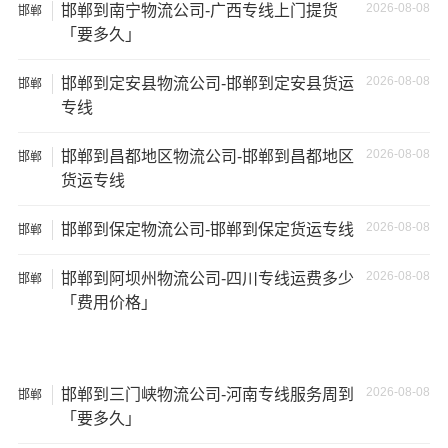
2026-08-08
邯郸到南宁物流公司-广西专线上门提货
邯郸
「要多久」
2026-08-08
邯郸到定安县物流公司-邯郸到定安县货运
邯郸
专线
2026-08-08
邯郸到昌都地区物流公司-邯郸到昌都地区
邯郸
货运专线
2026-08-08
邯郸到保定物流公司-邯郸到保定货运专线
邯郸
2026-08-08
邯郸到阿坝州物流公司-四川专线运费多少
邯郸
温馨提示
「费用价格」
★ 本站所列
邯郸到三亚物流运输
费用与时效仅供参考，如
需详细了解最低资费请电话咨询。
2026-08-08
邯郸到三门峡物流公司-河南专线服务周到
邯郸
★ 由于货运运输比较特殊，请您托运之前仔细清点您所托
「要多久」
运的所有物品；如果您的货物需要临时存放，请尽早最快