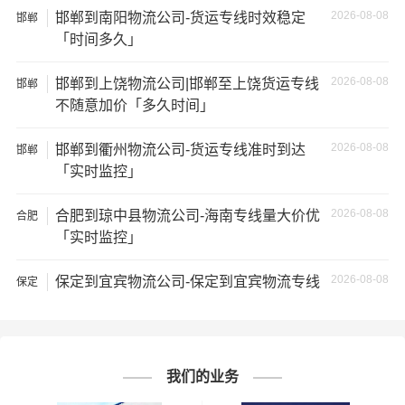
通知公司客服以便安排仓库存放。
2026-08-08
邯郸到南阳物流公司-货运专线时效稳定
邯郸
「时间多久」
★ 为了提高
邯郸到三亚货运公司
的服务质量，欢迎您对我
们的服务提出意见或建议，我们会认真对待并及时把处理
2026-08-08
邯郸到上饶物流公司|邯郸至上饶货运专线
邯郸
意见汇报于您，非常感谢您对我们的支持，我们将为客户
不随意加价「多久时间」
的需求做出不懈的努力，您的满意就是我们前进的动力!
2026-08-08
邯郸到衢州物流公司-货运专线准时到达
# 三亚专线
# 三亚货运
# 三亚物流
邯郸
标签：
「实时监控」
# 邯郸专线
# 邯郸货运
# 邯郸物流
# 物流专线
# 物流公司
2026-08-08
合肥到琼中县物流公司-海南专线量大价优
合肥
「实时监控」
2026-08-08
保定到宜宾物流公司-保定到宜宾物流专线
保定
我们的业务