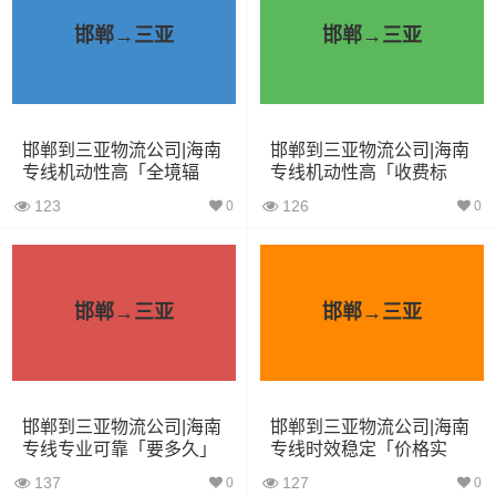
5.2米货车
31立方
8吨
5.2×2.4×2.6
邯郸→三亚
邯郸→三亚
6.8米货车
40立方
10吨
6.8×2.4×2.8
7.6米货车
48立方
16吨
7.6×2.4×2.8
邯郸到三亚物流公司|海南
邯郸到三亚物流公司|海南
9.6米货车
58立方
18吨
9.6×2.4×2.5
专线机动性高「全境辐
专线机动性高「收费标
射」
准」
123
126
0
0
13米货车
80立方
33吨
13×2.4×2.8
17.5米货车
130立方
33吨
17.5×3×2.8
邯郸→三亚
邯郸→三亚
其他货主物流经验分享
已发过
邯郸到三亚物流
的货主告诉大家如果你选择了一家
不靠谱的物流公司，可能会面临以下风险和损失：
邯郸到三亚物流公司|海南
邯郸到三亚物流公司|海南
专线专业可靠「要多久」
专线时效稳定「价格实
惠」
1、包裹丢失或损坏：不靠谱的物流公司可能会在运输过程
137
127
0
0