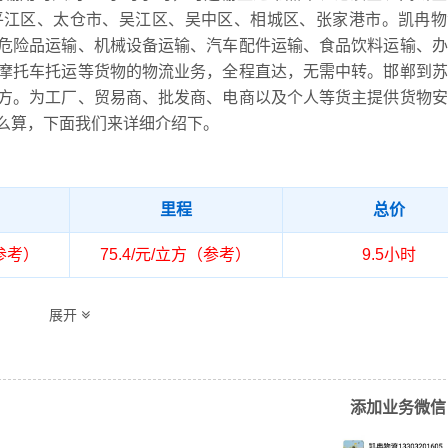
平江区、太仓市、吴江区、吴中区、相城区、张家港市。凯冉物
危险品运输、机械设备运输、汽车配件运输、食品饮料运输、办
摩托车托运等货物的物流业务，全程直达，无需中转。邯郸到苏
方。为工厂、贸易商、批发商、电商以及个人等货主提供货物安
么算，下面我们来详细介绍下。
里程
总价
（参考）
75.4/元/立方（参考）
9.5小时
、磁县、丛台区、大名县、肥乡区、复兴区、峰峰矿区、广平县
展开
新区、邯郸县、邯山区、鸡泽县、临漳县、邱县、曲周县、涉县
县、武安市、永年区
、沧浪区、高新区、苏州工业园区、姑苏区、虎丘区、金阊区、
添加业务微信
仓市、吴江区、吴中区、相城区、张家港市（详细送货位置请电
通）