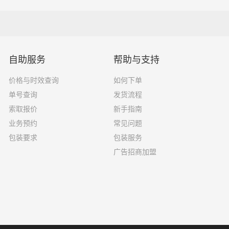
2吨
3.8×1.7×2.2
5吨
4.2×2.4×2.5
8吨
5.2×2.4×2.6
自助服务
帮助与支持
10吨
6.8×2.4×2.8
价格与时效查询
如何下单
单号查询
发货流程
16吨
7.6×2.4×2.8
索取报价
新手指南
18吨
9.6×2.4×2.5
业务预约
常见问题
包装要求
包装服务
33吨
13×2.4×2.8
广告招商加盟
33吨
17.5×3×2.8
了一家不靠谱的物流公司，可能会面临以下风险和损失：