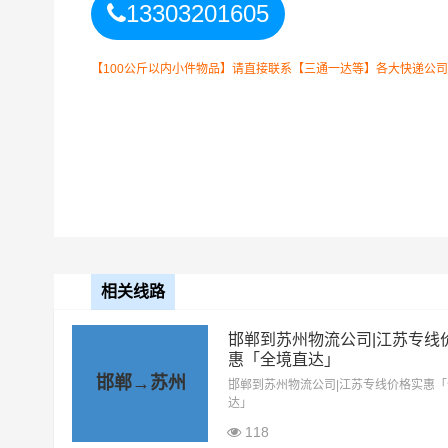
13303201605
以上邯郸到苏州物
备注
晓！实际费用需要
【100公斤以内小件物品】请直接联系【三通一达等】各大快递公司！如
相关线路
邯郸到苏州物流公司|江苏专线
惠「全境直达」
邯郸到苏州物流运输
整车运输收费标准
邯郸→苏州
邯郸到苏州物流公司|江苏专线价格实惠
达」
整车运输车型
单价
118