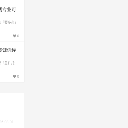
线专业可
靠「要多久」
0
线诚信经
营「急件托
不作为
0
26-08-01