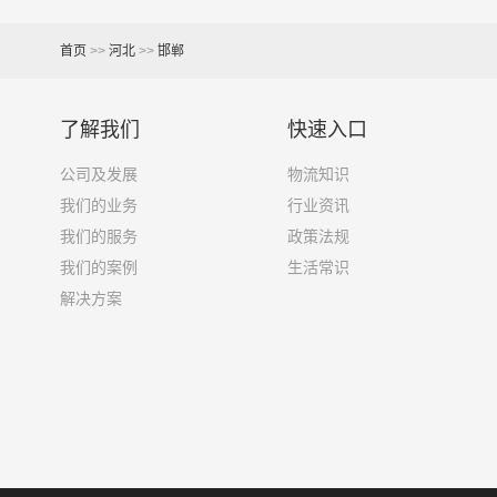
3.8米货车
15立方
首页
>>
河北
>>
邯郸
4.2米货车
22立方
5.2米货车
31立方
了解我们
快速入口
6.8米货车
40立方
公司及发展
物流知识
我们的业务
行业资讯
7.6米货车
48立方
我们的服务
政策法规
9.6米货车
58立方
我们的案例
生活常识
解决方案
13米货车
80立方
17.5米货车
130立方
其他货主物流经验分享
已发过
邯郸到苏州物流
的货主告诉大家如果你选择