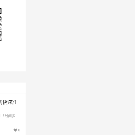
望知
物流
线快速准
时「时间多
0