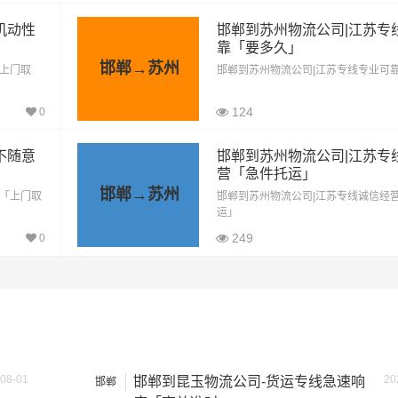
1031公里
3608.5元
机动性
邯郸到苏州物流公司|江苏专
靠「要多久」
1031公里
5670.5元
邯郸→苏州
「上门取
邯郸到苏州物流公司|江苏专线专业可
1031公里
7732.5元
124
0
1031公里
8763.5元
不随意
邯郸到苏州物流公司|江苏专
1031公里
10825.5元
营「急件托运」
邯郸→苏州
价「上门取
邯郸到苏州物流公司|江苏专线诚信经
方式通常是按单价×公里，以上报价为市场透明价，仅供参考，
运」
最终成交价格，望知晓！
249
0
08-01
20
邯郸到昆玉物流公司-货运专线急速响
邯郸