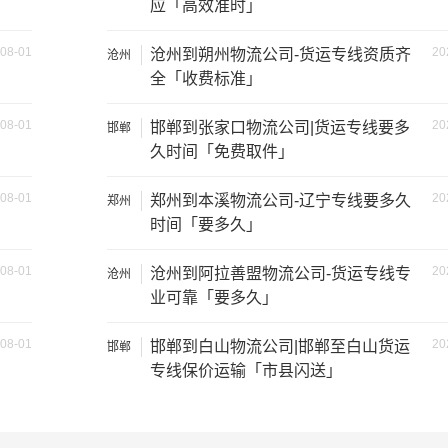
应「高效准时」
08-01
20
沧州到朔州物流公司-货运专线资质齐
沧州
全「收费标准」
08-01
20
邯郸到张家口物流公司|货运专线要多
邯郸
久时间「免费取件」
08-01
20
郑州到本溪物流公司-辽宁专线要多久
郑州
时间「要多久」
08-01
20
沧州到阿拉善盟物流公司-货运专线专
沧州
业可靠「要多久」
08-01
20
邯郸到白山物流公司|邯郸至白山货运
邯郸
装载重量
尺寸（米）
专线保价运输「市县闪送」
1.2吨
3.2×1.5×2