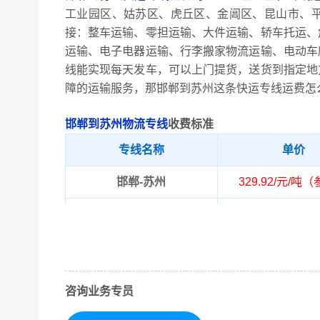
工业园区、姑苏区、虎丘区、金阊区、昆山市、
接：整车运输、零担运输、大件运输、轿车托运、
运输、电子电器运输、行李搬家物流运输、电动车
线能实现每天发车，可以上门提货，送货到指定地
障的运输服务，那邯郸到苏州这条快运专线运费怎
邯郸到苏州物流专线
收费标准
专线名称
单价
邯郸-苏州
329.92/元/吨
邯郸市内、成安县
取货区域
陶县、邯郸冀南
苏州市内、常熟市
咨询业务专员
送货区域
市、平江区、太