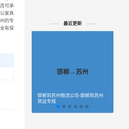
流可承
公家具
州的专
最近更新
全有保
邯郸→苏州
、馆
、魏
邯郸到苏州物流公司-邯郸到苏州
石家
货运专线
苏州
昆山
话沟