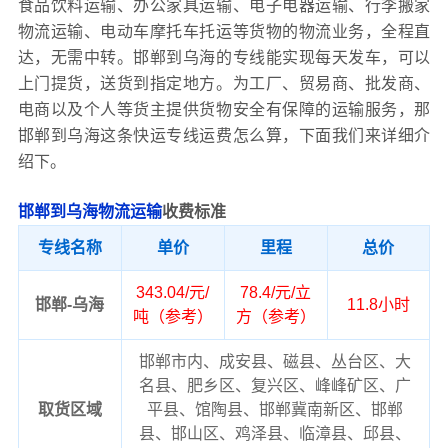
食品饮料运输、办公家具运输、电子电器运输、行李搬家
物流运输、电动车摩托车托运等货物的物流业务，全程直
达，无需中转。邯郸到乌海的专线能实现每天发车，可以
上门提货，送货到指定地方。为工厂、贸易商、批发商、
电商以及个人等货主提供货物安全有保障的运输服务，那
邯郸到乌海这条快运专线运费怎么算，下面我们来详细介
绍下。
邯郸到乌海物流运输
收费标准
专线名称
单价
里程
总价
343.04/元/
78.4/元/立
邯郸-乌海
11.8小时
吨（参考）
方（参考）
邯郸市内、成安县、磁县、丛台区、大
名县、肥乡区、复兴区、峰峰矿区、广
取货区域
平县、馆陶县、邯郸冀南新区、邯郸
县、邯山区、鸡泽县、临漳县、邱县、