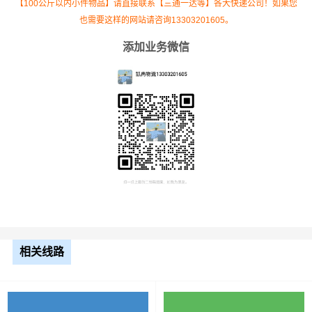
【100公斤以内小件物品】请直接联系【三通一达等】各大快递公司！如果您
也需要这样的网站请咨询13303201605。
添加业务微信
根据货物类型选择合适车型
车型
装载体积
装载重量
尺寸（米）
3.2米货车
9.6立方
1.2吨
3.2×1.5×2
相关线路
3.8米货车
15立方
2吨
3.8×1.7×2.2
4.2米货车
22立方
5吨
4.2×2.4×2.5