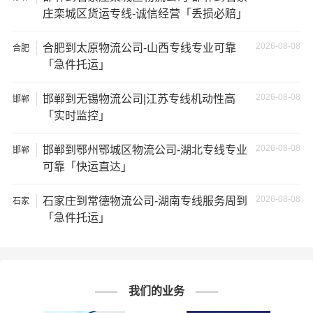
通知公司客服以便安排仓库存放。
庄栾城区货运专线-诚信经营「丢损必赔」
★ 为了提高
邯郸到乌海货运专线
的服务质量，欢迎您对我
2026-08-08
合肥到太原物流公司-山西专线专业可靠
合肥
们的服务提出意见或建议，我们会认真对待并及时把处理
「急件托运」
意见汇报于您，非常感谢您对我们的支持，我们将为客户
的需求做出不懈的努力，您的满意就是我们前进的动力!
2026-08-08
邯郸到无锡物流公司|江苏专线机动性高
邯郸
「实时监控」
# 乌海专线
# 乌海货运
# 乌海物流
标签：
# 邯郸专线
# 邯郸货运
# 邯郸物流
2026-08-08
邯郸到鄂州鄂城区物流公司-湖北专线专业
邯郸
# 物流专线
# 物流公司
可靠「快运直达」
2026-08-08
石家庄到常德物流公司-湖南专线服务周到
石家
庄
「急件托运」
我们的业务