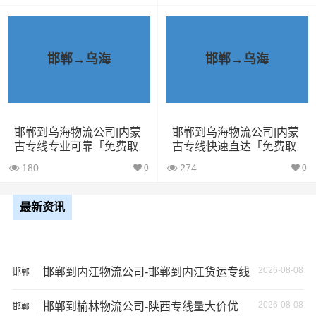
中丢失或损坏你的包裹，导致你的物品无法送达或受到损
坏；
邯郸→乌海
邯郸→乌海
2、运输时间延迟：不靠谱的物流公司可能会在运输过程中
出现延误，导致你的物品无法按时送达；
3、服务质量差：不靠谱的物流公司可能会提供劣质的服
务，例如不及时回复客户咨询、不提供准确的物流信息
邯郸到乌海物流公司|内蒙
邯郸到乌海物流公司|内蒙
古专线专业可靠「免费取
古专线快速直达「免费取
等；
件」
件」
180
274
0
0
4、安全风险：不靠谱的物流公司可能会存在安全风险，例
如不遵守运输规定、不保障货物安全等；
最新资讯
5、经济损失：如果你的包裹在运输过程中丢失或损坏，你
可能需要支付额外的费用来修复或替换物品，导致经济损
2026-08-08
邯郸到内江物流公司-邯郸到内江货运专线
邯郸
失。
2026-08-08
邯郸到榆林物流公司-陕西专线量大价优
邯郸