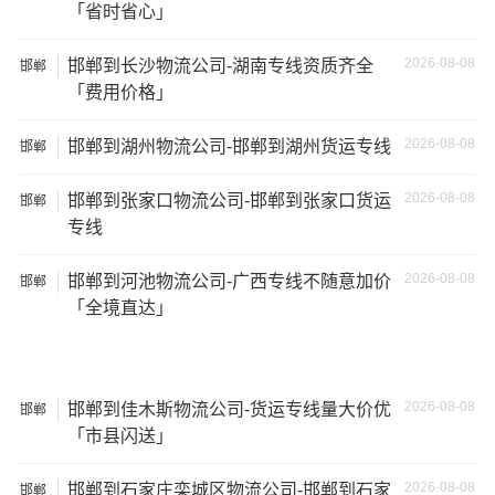
「省时省心」
2026-08-08
邯郸到长沙物流公司-湖南专线资质齐全
邯郸
「费用价格」
2026-08-08
邯郸到湖州物流公司-邯郸到湖州货运专线
邯郸
2026-08-08
邯郸到张家口物流公司-邯郸到张家口货运
邯郸
专线
2026-08-08
邯郸到河池物流公司-广西专线不随意加价
邯郸
「全境直达」
温馨提示
★ 本站所列
邯郸到乌海物流公司
费用与时效仅供参考，如
需详细了解最低资费请电话咨询。
2026-08-08
邯郸到佳木斯物流公司-货运专线量大价优
邯郸
「市县闪送」
★ 由于货运运输比较特殊，请您托运之前仔细清点您所托
运的所有物品；如果您的货物需要临时存放，请尽早最快
2026-08-08
邯郸到石家庄栾城区物流公司-邯郸到石家
邯郸