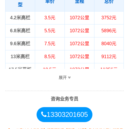
单价
里程
总价
型
4.2米高栏
3.5元
1072公里
3752元
6.8米高栏
5.5元
1072公里
5896元
9.6米高栏
7.5元
1072公里
8040元
13米高栏
8.5元
1072公里
9112元
17.5米平板
10.5元
1072公里
11256元
展开
整车运输价格计算方式通常是按单价×公
备注
里，以上报价为市场透明价，仅供参
考，不作为最终成交价格，望知晓！
咨询业务专员
13303201605