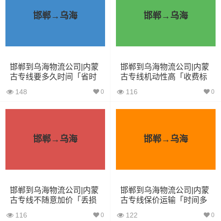
5.2米货车
31立方
8吨
5.2×2.4×2.6
邯郸→乌海
邯郸→乌海
6.8米货车
40立方
10吨
6.8×2.4×2.8
7.6米货车
48立方
16吨
7.6×2.4×2.8
邯郸到乌海物流公司|内蒙
邯郸到乌海物流公司|内蒙
9.6米货车
58立方
18吨
9.6×2.4×2.5
古专线要多久时间「省时
古专线机动性高「收费标
省心」
准」
148
116
0
0
13米货车
80立方
33吨
13×2.4×2.8
17.5米货车
130立方
33吨
17.5×3×2.8
邯郸→乌海
邯郸→乌海
其他货主物流经验分享
已发过
邯郸到乌海物流专线
的货主告诉大家如果你选择了
一家不靠谱的物流公司，可能会面临以下风险和损失：
邯郸到乌海物流公司|内蒙
邯郸到乌海物流公司|内蒙
古专线不随意加价「丢损
古专线保价运输「时间多
必赔」
久」
1、包裹丢失或损坏：不靠谱的物流公司可能会在运输过程
116
122
0
0