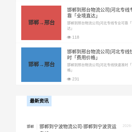
6.8米高栏
5.5元
邯郸到邢台物流公司|河北专线
靠「全境直达」
邯郸→邢台
9.6米高栏
7.5元
邯郸到邢台物流公司|河北专线专业可靠
达」
13米高栏
8.5元
118
17.5米平板
10.5元
邯郸到邢台物流公司|河北专线
时「费用价格」
整车运输价格计算
邯郸→邢台
邯郸到邢台物流公司|河北专线快速准时
备注
格」
231
最新资讯
2026-
邯郸到宁波物流公司-邯郸到宁波货运
邯郸