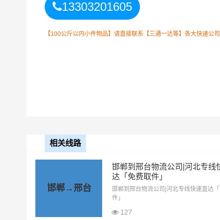
13303201605
以上邯郸到邢台物
备注
晓！实际费用需要
【100公斤以内小件物品】请直接联系【三通一达等】各大快递公司！如
相关线路
邯郸到邢台物流公司|河北专线
邯郸到邢台物流
整车运输收费标准
达「免费取件」
邯郸→邢台
邯郸到邢台物流公司|河北专线快速直达
整车运输车型
单价
件」
127
4.2米高栏
3.5元