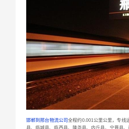
邯郸到邢台物流公司
全程约0.001公里公里，专
县、临城县、临西县、隆尧县、内丘县、宁晋县、