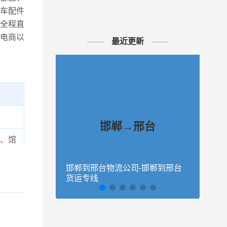
车配件
全程直
电商以
最近更新
邯郸→邢台
、馆
、魏
邯郸到邢台物流公司-邯郸到邢台
邯郸
货运专线
货运
、宁
区、