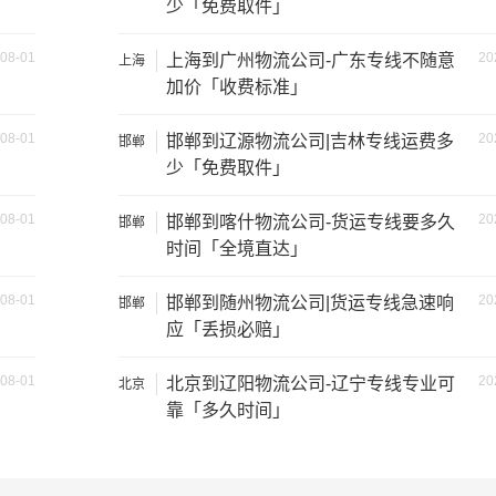
少「免费取件」
08-01
20
上海到广州物流公司-广东专线不随意
上海
加价「收费标准」
08-01
20
邯郸到辽源物流公司|吉林专线运费多
邯郸
少「免费取件」
08-01
20
邯郸到喀什物流公司-货运专线要多久
邯郸
时间「全境直达」
08-01
20
邯郸到随州物流公司|货运专线急速响
邯郸
应「丢损必赔」
装载重量
尺寸（米）
08-01
20
北京到辽阳物流公司-辽宁专线专业可
北京
靠「多久时间」
1.2吨
3.2×1.5×2
2吨
3.8×1.7×2.2