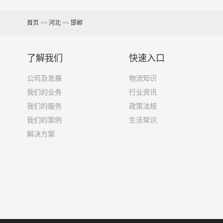
4.2米货车
22立方
首页
>>
河北
>>
邯郸
5.2米货车
31立方
了解我们
快速入口
6.8米货车
40立方
公司及发展
物流知识
7.6米货车
48立方
我们的业务
行业资讯
9.6米货车
58立方
我们的服务
政策法规
我们的案例
生活常识
13米货车
80立方
解决方案
17.5米货车
130立方
其他货主物流经验分享
已发过
邯郸到邢台物流专线
的货主告诉大家如果你