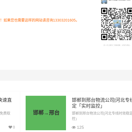
流专线的费用为市场透明价，仅供参考，不作为最终成交价格，
结合实际您的需求和货物特性来确定最终合作价格，可咨询凯冉
客服获取报价。
果您也需要这样的网站请咨询13303201605。
快速直
邯郸到邢台物流公司|河北专
定「实时监控」
邯郸→邢台
「免费取
邯郸到邢台物流公司|河北专线时效稳
里程
总价
控」
125
0
0.001公里
0元