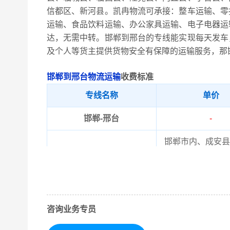
信都区、新河县。凯冉物流可承接：整车运输、零
运输、食品饮料运输、办公家具运输、电子电器运
达，无需中转。邯郸到邢台的专线能实现每天发车
及个人等货主提供货物安全有保障的运输服务，那
邯郸到邢台物流运输
收费标准
专线名称
单价
邯郸-邢台
-
邯郸市内、成安县
取货区域
陶县、邯郸冀南
邢台市内、柏乡县
送货区域
晋县、南宫市、南
咨询业务专员