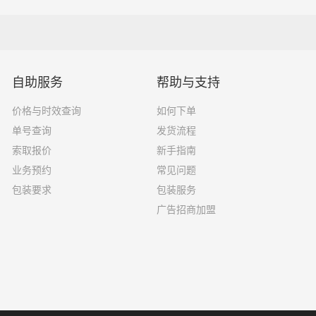
5吨
4.2×2.4×2.5
8吨
5.2×2.4×2.6
自助服务
帮助与支持
10吨
6.8×2.4×2.8
价格与时效查询
如何下单
16吨
7.6×2.4×2.8
单号查询
发货流程
18吨
9.6×2.4×2.5
索取报价
新手指南
业务预约
常见问题
33吨
13×2.4×2.8
包装要求
包装服务
广告招商加盟
33吨
17.5×3×2.8
选择了一家不靠谱的物流公司，可能会面临以下风险和损失：