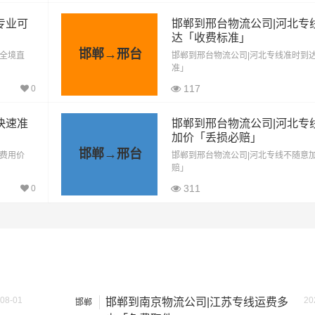
0.001公里
0元
专业可
邯郸到邢台物流公司|河北专
达「收费标准」
邯郸→邢台
0.001公里
0元
「全境直
邯郸到邢台物流公司|河北专线准时到
准」
0.001公里
0元
117
0
0.001公里
0元
快速准
邯郸到邢台物流公司|河北专
加价「丢损必赔」
方式通常是按单价×公里，以上报价为市场透明价，仅供参考，
邯郸→邢台
「费用价
邯郸到邢台物流公司|河北专线不随意
最终成交价格，望知晓！
赔」
311
0
08-01
20
邯郸到南京物流公司|江苏专线运费多
邯郸