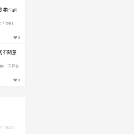
线准时到
达「收费标
0
线不随意
不作为
加价「丢损必
0
26-08-01