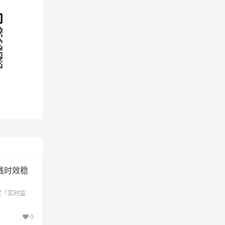
望知
物流
线时效稳
定「实时监
0