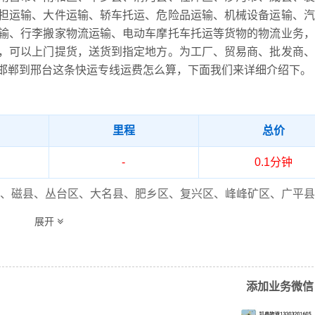
担运输、大件运输、轿车托运、危险品运输、机械设备运输、汽
输、行李搬家物流运输、电动车摩托车托运等货物的物流业务，
，可以上门提货，送货到指定地方。为工厂、贸易商、批发商、
邯郸到邢台这条快运专线运费怎么算，下面我们来详细介绍下。
里程
总价
-
0.1分钟
、磁县、丛台区、大名县、肥乡区、复兴区、峰峰矿区、广平县
新区、邯郸县、邯山区、鸡泽县、临漳县、邱县、曲周县、涉县
展开
县、武安市、永年区
、广宗县、开发区、巨鹿县、临城县、临西县、隆尧县、内丘县
和区、平乡县、清河县、任泽区、沙河市、威县、襄都区、信都
添加业务微信
新河县（详细送货位置请电话沟通）