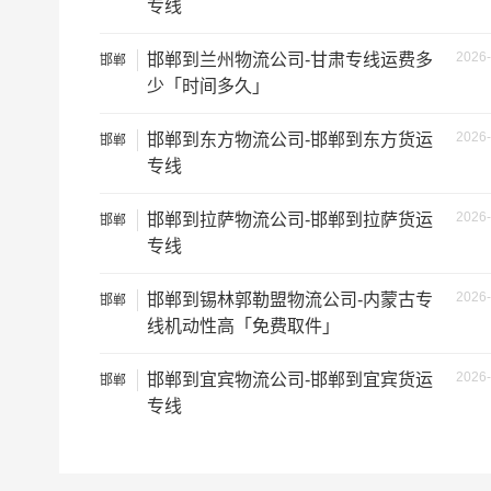
专线
2026-
邯郸到兰州物流公司-甘肃专线运费多
邯郸
少「时间多久」
2026-
邯郸到东方物流公司-邯郸到东方货运
邯郸
专线
2026-
邯郸到拉萨物流公司-邯郸到拉萨货运
邯郸
专线
2026-
邯郸到锡林郭勒盟物流公司-内蒙古专
邯郸
线机动性高「免费取件」
根据货物类型选择合适车型
车型
装载体积
2026-
邯郸到宜宾物流公司-邯郸到宜宾货运
邯郸
专线
3.2米货车
9.6立方
3.8米货车
15立方