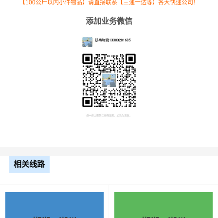
【100公斤以内小件物品】请直接联系【三通一达等】各大快递公司！
添加业务微信
根据货物类型选择合适车型
车型
装载体积
装载重量
尺寸（米）
相关线路
3.2米货车
9.6立方
1.2吨
3.2×1.5×2
3.8米货车
15立方
2吨
3.8×1.7×2.2
4.2米货车
22立方
5吨
4.2×2.4×2.5