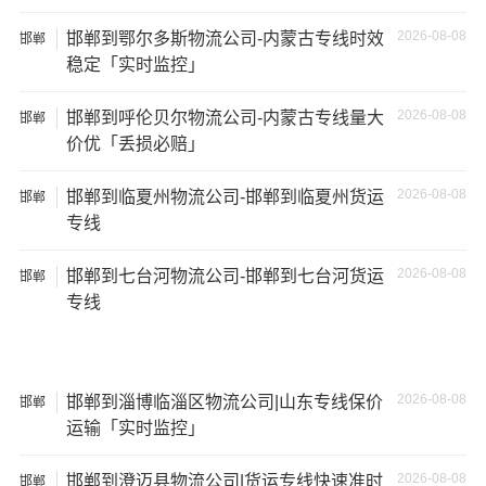
2026-08-08
邯郸到鄂尔多斯物流公司-内蒙古专线时效
邯郸
稳定「实时监控」
2026-08-08
邯郸到呼伦贝尔物流公司-内蒙古专线量大
邯郸
价优「丢损必赔」
2026-08-08
邯郸到临夏州物流公司-邯郸到临夏州货运
邯郸
专线
2026-08-08
邯郸到七台河物流公司-邯郸到七台河货运
邯郸
专线
温馨提示
★ 本站所列邯郸到潮州物流专线费用与时效仅供参考，如
2026-08-08
邯郸到淄博临淄区物流公司|山东专线保价
邯郸
需详细了解最低资费请电话咨询。
运输「实时监控」
★ 由于货运运输比较特殊，请您托运之前仔细清点您所托
2026-08-08
邯郸到澄迈县物流公司|货运专线快速准时
邯郸