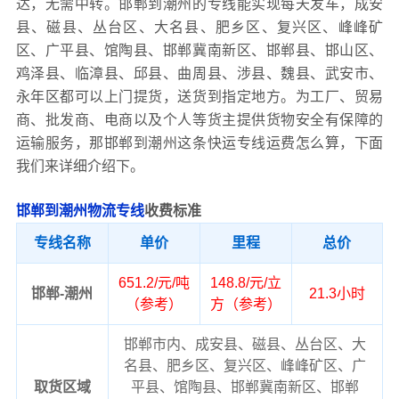
达，无需中转。邯郸到潮州的专线能实现每天发车，成安
县、磁县、丛台区、大名县、肥乡区、复兴区、峰峰矿
区、广平县、馆陶县、邯郸冀南新区、邯郸县、邯山区、
鸡泽县、临漳县、邱县、曲周县、涉县、魏县、武安市、
永年区都可以上门提货，送货到指定地方。为工厂、贸易
商、批发商、电商以及个人等货主提供货物安全有保障的
运输服务，那邯郸到潮州这条快运专线运费怎么算，下面
我们来详细介绍下。
邯郸到潮州物流专线
收费标准
专线名称
单价
里程
总价
651.2/元/吨
148.8/元/立
邯郸-潮州
21.3小时
（参考）
方（参考）
邯郸市内、成安县、磁县、丛台区、大
名县、肥乡区、复兴区、峰峰矿区、广
取货区域
平县、馆陶县、邯郸冀南新区、邯郸