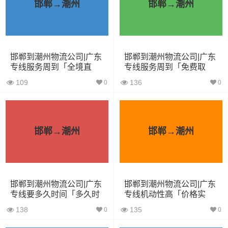
邯郸→潮州
邯郸→潮州
5.2米货车
31立方
8吨
5.2×2.4×2.6
6.8米货车
40立方
10吨
6.8×2.4×2.8
邯郸到潮州物流公司|广东
邯郸到潮州物流公司|广东
专线服务周到「全境直
专线服务周到「免费取
7.6米货车
48立方
16吨
7.6×2.4×2.8
达」
件」
109
136
0
0
9.6米货车
58立方
18吨
9.6×2.4×2.5
13米货车
80立方
33吨
13×2.4×2.8
邯郸→潮州
邯郸→潮州
17.5米货车
130立方
33吨
17.5×3×2.8
其他货主物流经验分享
邯郸到潮州物流公司|广东
邯郸到潮州物流公司|广东
已发过邯郸到潮州物流专线的货主告诉大家如果你选择了
专线要多久时间「多久时
专线机动性高「价格实
间」
惠」
一家不靠谱的物流公司，可能会面临以下风险和损失：
138
135
0
0