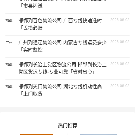
运的所有物品；如果您的货物需要临时存放，请尽早最快
「市县闪送」
通知公司客服以便安排仓库存放。
2026-08-08
邯郸到百色物流公司-广西专线快速准时
邯郸
★ 为了提高
邯郸到潮州货运公司
的服务质量，欢迎您对我
「丢损必赔」
们的服务提出意见或建议，我们会认真对待并及时把处理
意见汇报于您，非常感谢您对我们的支持，我们将为客户
2026-08-08
广州到通辽物流公司-内蒙古专线运费多少
广州
的需求做出不懈的努力，您的满意就是我们前进的动力!
「实时监控」
2026-08-08
邯郸到长治上党区物流公司-邯郸到长治上
# 潮州专线
# 潮州货运
# 潮州物流
邯郸
标签：
党区货运专线-专业可靠「省时省心」
# 邯郸专线
# 邯郸货运
# 邯郸物流
# 物流专线
# 物流公司
2026-08-08
邯郸到天门物流公司-湖北专线机动性高
邯郸
「上门取货」
热门推荐