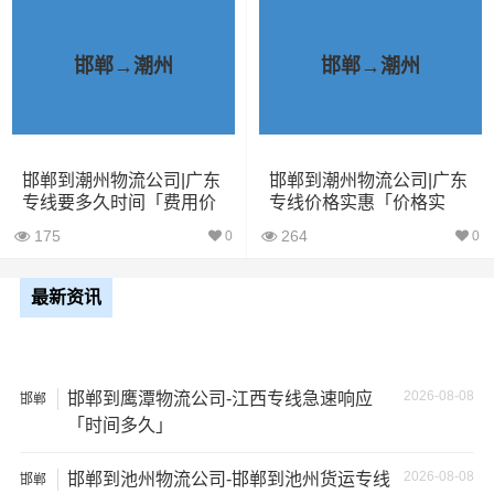
1、包裹丢失或损坏：不靠谱的物流公司可能会在运输过程
中丢失或损坏你的包裹，导致你的物品无法送达或受到损
坏；
邯郸→潮州
邯郸→潮州
2、运输时间延迟：不靠谱的物流公司可能会在运输过程中
出现延误，导致你的物品无法按时送达；
邯郸到潮州物流公司|广东
邯郸到潮州物流公司|广东
专线要多久时间「费用价
专线价格实惠「价格实
3、服务质量差：不靠谱的物流公司可能会提供劣质的服
格」
惠」
务，例如不及时回复客户咨询、不提供准确的物流信息
175
264
0
0
等；
最新资讯
4、安全风险：不靠谱的物流公司可能会存在安全风险，例
如不遵守运输规定、不保障货物安全等；
2026-08-08
邯郸到鹰潭物流公司-江西专线急速响应
5、经济损失：如果你的包裹在运输过程中丢失或损坏，你
邯郸
「时间多久」
可能需要支付额外的费用来修复或替换物品，导致经济损
失。
2026-08-08
邯郸到池州物流公司-邯郸到池州货运专线
邯郸