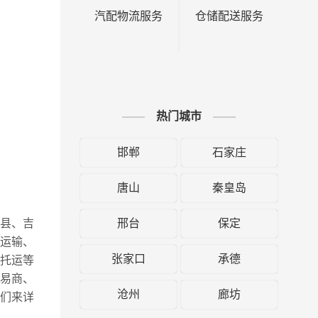
汽配物流服务
仓储配送服务
热门城市
邯郸
石家庄
唐山
秦皇岛
邢台
保定
垣县、吉
运输、
张家口
承德
托运等
贸易商、
沧州
廊坊
们来详