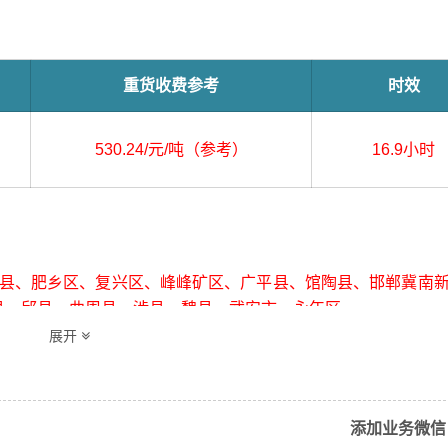
重货收费参考
时效
530.24/元/吨（参考）
16.9小时
、肥乡区、复兴区、峰峰矿区、广平县、馆陶县、邯郸冀南
县、邱县、曲周县、涉县、魏县、武安市、永年区
展开
添加业务微信
首市、龙山县、泸溪县、永顺县、凤凰县（详细送货位置请电