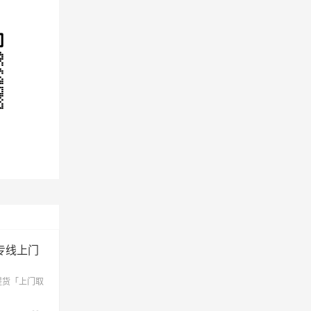
费用
专线上门
提货「上门取