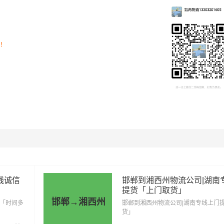
为市场透明价，仅供参考，不作为最终成交价格，望知晓！实际
货物特性来确定最终合作价格，可咨询
凯冉物流
客服获取报价。
司！
里程
总价
1657公里
5799.5元
线诚信
邯郸到湘西州物流公司|湖南
1657公里
9113.5元
提货「上门取货」
邯郸→湘西州
营「时间多
邯郸到湘西州物流公司|湖南专线上门
1657公里
12427.5元
货」