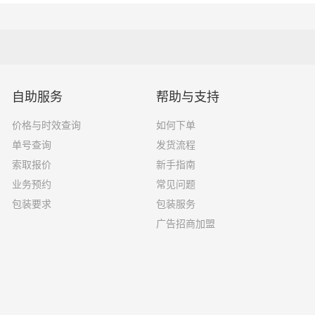
27吨
17×2.8×2.9
17.5×2.8×2.9
29吨
自助服务
帮助与支持
价格与时效查询
如何下单
选择了一家不靠谱的物流公司，可能会面临以下风险和损失：
单号查询
发货流程
索取报价
新手指南
运输过程中丢失或损坏你的包裹，导致你的物品无法送达或受到
业务预约
常见问题
包装要求
包装服务
输过程中出现延误，导致你的物品无法按时送达；
广告招商加盟
质的服务，例如不及时回复客户咨询、不提供准确的物流信息等
风险，例如不遵守运输规定、不保障货物安全等；
损坏，你可能需要支付额外的费用来修复或替换物品，导致经济