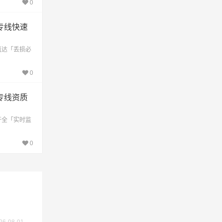
0
专线快速
直达「丢损必
交价
0
专线资质
齐全「实时监
0