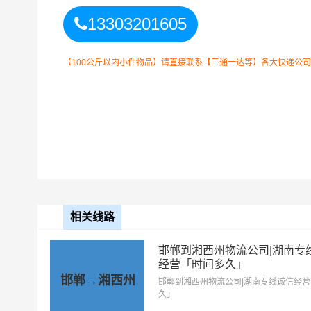
通）
13303201605
以上
邯郸
到
湘西州
零担专线费用
备注
需要结合实际您的需求和
【100公斤以内小件物品】请直接联系【三通一达等】各大快递公
邯郸到湘西州物流公司整车运输收费标准
整车运输车
单价
型
相关线路
4.2米高栏
3.5元
邯郸到湘西州物流公司|湖南专
6.8米高栏
5.5元
经营「时间多久」
邯郸→湘西州
邯郸到湘西州物流公司|湖南专线诚信经
9.6米高栏
7.5元
久」