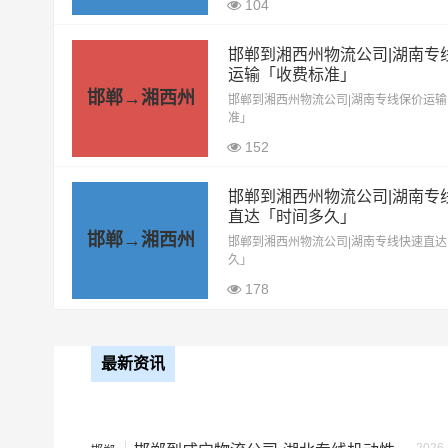
104
13米平板
8.5元
邯郸到湘西州物流公司|湖南专
17.5米平板
10.5元
运输「收费标准」
邯郸→湘西州
邯郸到湘西州物流公司|湖南专线保价运
准」
整车运输价格计算方式通常是
备注
152
邯郸到湘西州物流公司|湖南专
根据货物类型选择合适车型
直达「时间多久」
邯郸→湘西州
邯郸到湘西州物流公司|湖南专线快速直
久」
车型
装载体积（立
178
小面包车
4立方
最新资讯
中型面包车
6立方
依维柯
9立方