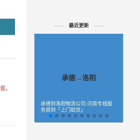
最近更新
承德→洛阳
新区、
承德到洛阳物流公司-河南专线服
秦皇
务周到「上门取货」
量大
话沟