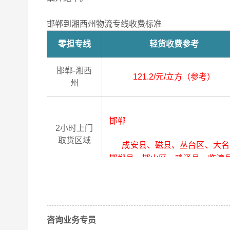
邯郸到湘西州物流专线收费标准
零担专线
轻货收费参考
邯郸-湘西
121.2/元/立方（参考）
州
邯郸
2小时上门
取货区域
成安县、磁县、丛台区、大名县
邯郸县、邯山区、鸡泽县、临漳
湘西州
4小时送货
上门区域
咨询业务专员
保靖县、古丈县、花垣县、吉