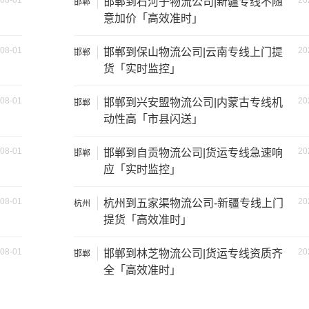
08-01
20
邯郸到石河子物流公司|新疆专线不随
邯郸
意加价「高效准时」
1.2吨
2×1.8×2.2
08-01
20
邯郸到保山物流公司|云南专线上门提
邯郸
1.5吨
3×2×2.9
货「实时监控」
2吨
3.8×2×2.9
08-01
20
邯郸到兴安盟物流公司|内蒙古专线机
邯郸
动性高「市县闪送」
6吨
5×2.4×2.9
08-01
20
邯郸到自贡物流公司|货运专线急速响
邯郸
8吨
6×2.4×2.9
应「实时监控」
08-01
20
杭州到五家渠物流公司-新疆专线上门
10吨
7×2.4×2.9
杭州
提货「高效准时」
17吨
9×2.4×2.9
08-01
20
邯郸到林芝物流公司|货运专线资质齐
邯郸
全「高效准时」
20吨
13×2.4×2.9