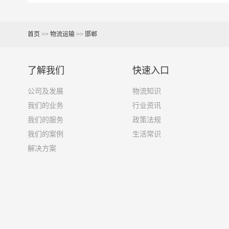
17米+箱式货车
150立方
17.5米货车
137立方
首页
>>
物流运输
>>
邯郸
了解我们
快速入口
其他货主物流经验分享
公司及发展
物流知识
已发过
邯郸
到
湘西州
货物的货主告诉大家如果你
我们的业务
行业资讯
我们的服务
政策法规
1、包裹丢失或损坏：不靠谱的物流公司可能会在
我们的案例
生活常识
解决方案
2、运输时间延迟：不靠谱的物流公司可能会在运
3、服务质量差：不靠谱的物流公司可能会提供劣
4、安全风险：不靠谱的物流公司可能会存在安全
5、经济损失：如果你的包裹在运输过程中丢失或