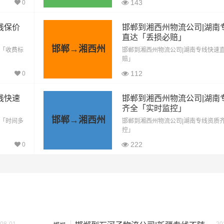
143
0
1657公里
14084.5元
线保价
邯郸到湘西州物流公司|湖南
1657公里
17398.5元
直达「丢损必赔」
邯郸→湘西州
输「收费标
邯郸到湘西州物流公司|湖南专线快速
赔」
按单价×公里，以上报价为市场透明价，仅供参考，不作为最终成
112
0
格，望知晓！
线快速
邯郸到湘西州物流公司|湖南
齐全「实时监控」
邯郸→湘西州
达「时间多
邯郸到湘西州物流公司|湖南专线资质
控」
方）
装载重量（
吨
）
尺寸（米）
222
0
1.8×1.6×1.7
0.8吨
1.2吨
2.4×1.6×1.9
1.5吨
2.4×1.8×2.2