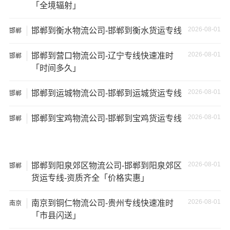
「全境辐射」
5、经济损失：如果你的包裹在运输过程中丢失或损坏，你
2026-08-01
邯郸到衡水物流公司-邯郸到衡水货运专线
邯郸
可能需要支付额外的费用来修复或替换物品，导致经济损
失。
2026-08-01
邯郸到营口物流公司-辽宁专线快速准时
邯郸
「时间多久」
2026-08-01
邯郸到运城物流公司-邯郸到运城货运专线
邯郸
2026-08-01
邯郸到宝鸡物流公司-邯郸到宝鸡货运专线
邯郸
2026-08-01
邯郸到阳泉郊区物流公司-邯郸到阳泉郊区
邯郸
货运专线-资质齐全「价格实惠」
2026-08-01
南京到铜仁物流公司-贵州专线快速准时
南京
「市县闪送」
温馨提示