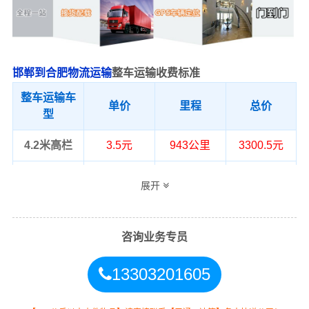
邯郸到合肥物流运输
整车运输收费标准
整车运输车
单价
里程
总价
型
4.2米高栏
3.5元
943公里
3300.5元
6.8米高栏
5.5元
943公里
5186.5元
展开
9.6米高栏
7.5元
943公里
7072.5元
咨询业务专员
13米高栏
8.5元
943公里
8015.5元
17.5米平板
10.5元
943公里
9901.5元
13303201605
整车运输价格计算方式通常是按单价×公