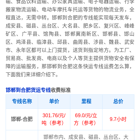
输、食品饮料运输、办公家具运输、电子电器运输、行李
搬家物流运输、电动车摩托车托运等货物的物流业务，全
程直达，无需中转。邯郸到合肥的专线能实现每天发车，
成安县、磁县、丛台区、大名县、肥乡区、复兴区、峰峰
矿区、广平县、馆陶县、邯郸冀南新区、邯郸县、邯山
区、鸡泽县、临漳县、邱县、曲周县、涉县、魏县、武安
市、永年区都可以上门提货，送货到指定地方。为工厂、
贸易商、批发商、电商以及个人等货主提供货物安全有保
障的运输服务，那邯郸到合肥这条快运专线运费怎么算，
下面我们来详细介绍下。
邯郸到合肥货运专线
收费标准
专线名称
单价
里程
总价
301.76/元/
69.0/元/立
邯郸-合肥
9.7小时
吨（参考）
方（参考）
邯郸市内、成安县、磁县、丛台区、大