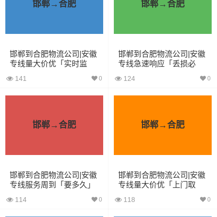
邯郸→合肥
邯郸→合肥
3.2米货车
9.6立方
1.2吨
3.2×1.5×2
3.8米货车
15立方
2吨
3.8×1.7×2.2
邯郸到合肥物流公司|安徽
邯郸到合肥物流公司|安徽
4.2米货车
22立方
5吨
4.2×2.4×2.5
专线量大价优「实时监
专线急速响应「丢损必
控」
赔」
141
124
0
0
5.2米货车
31立方
8吨
5.2×2.4×2.6
6.8米货车
40立方
10吨
6.8×2.4×2.8
邯郸→合肥
邯郸→合肥
7.6米货车
48立方
16吨
7.6×2.4×2.8
9.6米货车
58立方
18吨
9.6×2.4×2.5
13米货车
80立方
33吨
13×2.4×2.8
邯郸到合肥物流公司|安徽
邯郸到合肥物流公司|安徽
专线服务周到「要多久」
专线量大价优「上门取
17.5米货车
130立方
33吨
17.5×3×2.8
货」
114
118
0
0