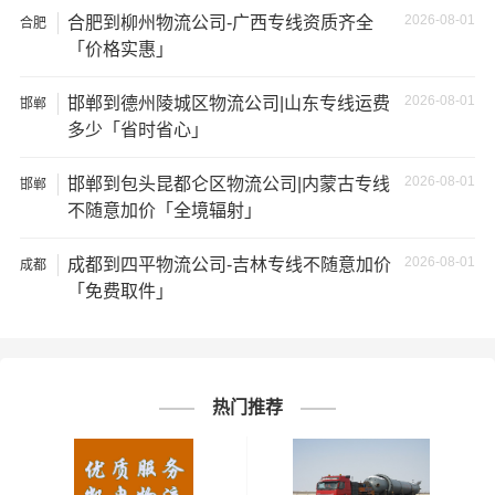
2026-08-01
合肥到柳州物流公司-广西专线资质齐全
合肥
★ 本站所列邯郸到合肥物流专线费用与时效仅供参考，如
「价格实惠」
需详细了解最低资费请电话咨询。
2026-08-01
邯郸到德州陵城区物流公司|山东专线运费
邯郸
★ 由于货运运输比较特殊，请您托运之前仔细清点您所托
多少「省时省心」
运的所有物品；如果您的货物需要临时存放，请尽早最快
通知公司客服以便安排仓库存放。
2026-08-01
邯郸到包头昆都仑区物流公司|内蒙古专线
邯郸
不随意加价「全境辐射」
★ 为了提高
邯郸到合肥物流
的服务质量，欢迎您对我们的
服务提出意见或建议，我们会认真对待并及时把处理意见
2026-08-01
成都到四平物流公司-吉林专线不随意加价
成都
汇报于您，非常感谢您对我们的支持，我们将为客户的需
「免费取件」
求做出不懈的努力，您的满意就是我们前进的动力!
# 合肥专线
# 合肥货运
# 合肥物流
标签：
# 邯郸专线
# 邯郸货运
# 邯郸物流
热门推荐
# 物流专线
# 物流公司