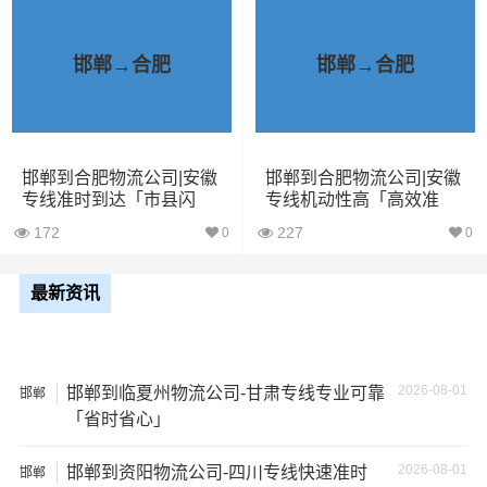
其他货主物流经验分享
已发过邯郸到合肥物流专线的货主告诉大家如果你选择了
邯郸→合肥
邯郸→合肥
一家不靠谱的物流公司，可能会面临以下风险和损失：
1、包裹丢失或损坏：不靠谱的物流公司可能会在运输过程
中丢失或损坏你的包裹，导致你的物品无法送达或受到损
邯郸到合肥物流公司|安徽
邯郸到合肥物流公司|安徽
坏；
专线准时到达「市县闪
专线机动性高「高效准
送」
时」
172
227
0
0
2、运输时间延迟：不靠谱的物流公司可能会在运输过程中
出现延误，导致你的物品无法按时送达；
最新资讯
3、服务质量差：不靠谱的物流公司可能会提供劣质的服
务，例如不及时回复客户咨询、不提供准确的物流信息
等；
2026-08-01
邯郸到临夏州物流公司-甘肃专线专业可靠
邯郸
「省时省心」
4、安全风险：不靠谱的物流公司可能会存在安全风险，例
2026-08-01
邯郸到资阳物流公司-四川专线快速准时
如不遵守运输规定、不保障货物安全等；
邯郸