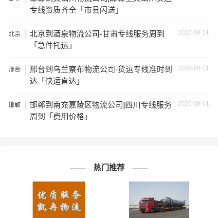
★ 由于货运运输比较特殊，请您托运之前仔细清点您所托
专线资质齐全「市县闪送」
运的所有物品；如果您的货物需要临时存放，请尽早最快
通知公司客服以便安排仓库存放。
2026-08-01
北京到酒泉物流公司-甘肃专线服务周到
北京
「急件托运」
★ 为了提高
邯郸到贺州物流专线
的服务质量，欢迎您对我
们的服务提出意见或建议，我们会认真对待并及时把处理
2026-08-01
邢台到乌兰察布物流公司-货运专线准时到
邢台
意见汇报于您，非常感谢您对我们的支持，我们将为客户
达「快运直达」
的需求做出不懈的努力，您的满意就是我们前进的动力!
2026-08-01
邯郸到南充嘉陵区物流公司|四川专线服务
邯郸
周到「费用价格」
# 贺州专线
# 贺州货运
# 贺州物流
标签：
# 邯郸专线
# 邯郸货运
# 邯郸物流
# 物流专线
# 物流公司
热门推荐