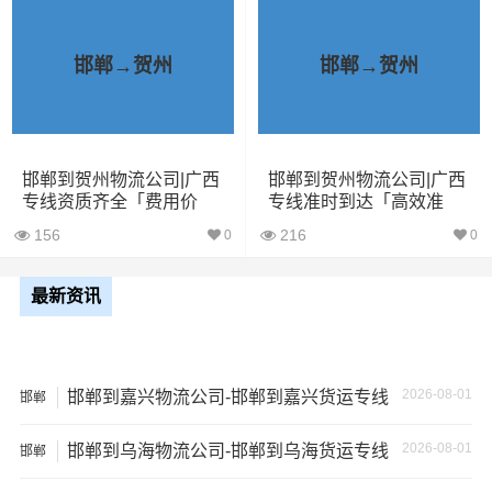
1、包裹丢失或损坏：不靠谱的物流公司可能会在运输过程
中丢失或损坏你的包裹，导致你的物品无法送达或受到损
邯郸→贺州
邯郸→贺州
坏；
2、运输时间延迟：不靠谱的物流公司可能会在运输过程中
出现延误，导致你的物品无法按时送达；
邯郸到贺州物流公司|广西
邯郸到贺州物流公司|广西
专线资质齐全「费用价
专线准时到达「高效准
格」
时」
3、服务质量差：不靠谱的物流公司可能会提供劣质的服
156
216
0
0
务，例如不及时回复客户咨询、不提供准确的物流信息
等；
最新资讯
4、安全风险：不靠谱的物流公司可能会存在安全风险，例
如不遵守运输规定、不保障货物安全等；
2026-08-01
邯郸到嘉兴物流公司-邯郸到嘉兴货运专线
邯郸
5、经济损失：如果你的包裹在运输过程中丢失或损坏，你
2026-08-01
邯郸到乌海物流公司-邯郸到乌海货运专线
可能需要支付额外的费用来修复或替换物品，导致经济损
邯郸
失。