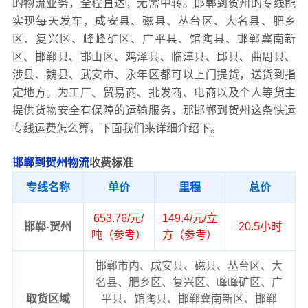
的物流业务，全程直达，无需中转。邯郸到贺州的专线能
实现每天发车，成安县、磁县、丛台区、大名县、肥乡
区、复兴区、峰峰矿区、广平县、馆陶县、邯郸冀南新
区、邯郸县、邯山区、鸡泽县、临漳县、邱县、曲周县、
涉县、魏县、武安市、永年区都可以上门提货，送货到指
定地方。为工厂、贸易商、批发商、电商以及个人等货主
提供货物安全有保障的运输服务，那邯郸到贺州这条快运
专线运费怎么算，下面我们来详细介绍下。
邯郸到贺州物流
收费标准
专线名称
单价
里程
总价
653.76/元/
149.4/元/立
邯郸-贺州
20.5小时
吨（参考）
方（参考）
邯郸市内、成安县、磁县、丛台区、大
名县、肥乡区、复兴区、峰峰矿区、广
取货区域
平县、馆陶县、邯郸冀南新区、邯郸