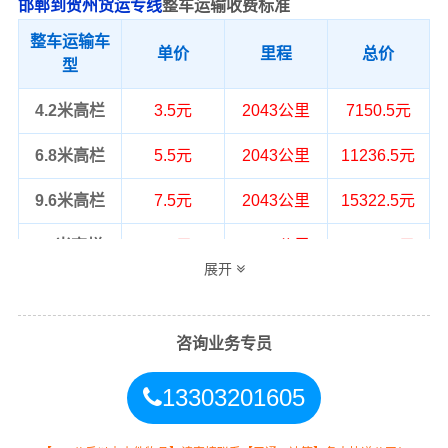
邯郸到贺州货运专线
整车运输收费标准
整车运输车
单价
里程
总价
型
4.2米高栏
3.5元
2043公里
7150.5元
6.8米高栏
5.5元
2043公里
11236.5元
9.6米高栏
7.5元
2043公里
15322.5元
13米高栏
8.5元
2043公里
17365.5元
展开
17.5米平板
10.5元
2043公里
21451.5元
整车运输价格计算方式通常是按单价×公
咨询业务专员
备注
里，以上报价为市场透明价，仅供参
考，不作为最终成交价格，望知晓！
13303201605