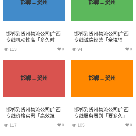
邯郸→贺州
邯郸→贺州
4.2米货车
22立方
5吨
4.2×2.4×2.5
5.2米货车
31立方
8吨
5.2×2.4×2.6
邯郸到贺州物流公司|广西
邯郸到贺州物流公司|广西
6.8米货车
40立方
10吨
6.8×2.4×2.8
专线机动性高「多久时
专线诚信经营「全境辐
间」
射」
7.6米货车
48立方
16吨
7.6×2.4×2.8
113
94
0
0
9.6米货车
58立方
18吨
9.6×2.4×2.5
13米货车
80立方
33吨
13×2.4×2.8
邯郸→贺州
邯郸→贺州
17.5米货车
130立方
33吨
17.5×3×2.8
其他货主物流经验分享
邯郸到贺州物流公司|广西
邯郸到贺州物流公司|广西
专线价格实惠「高效准
专线服务周到「要多久」
时」
已发过邯郸到贺州物流专线的货主告诉大家如果你选择了
117
105
0
0
一家不靠谱的物流公司，可能会面临以下风险和损失：