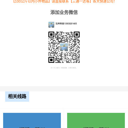
【100公斤以内小件物品】请直接联系【三通一达等】各大快递公司！
添加业务微信
根据货物类型选择合适车型
车型
装载体积
装载重量
尺寸（米）
相关线路
3.2米货车
9.6立方
1.2吨
3.2×1.5×2
3.8米货车
15立方
2吨
3.8×1.7×2.2