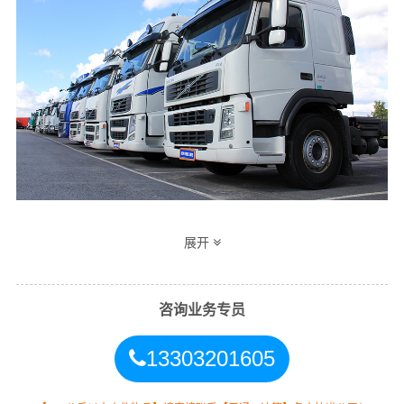
邯郸到新余物流公司整车运输收费标准
展开
整车
运输
单价
里程
总价
咨询业务专员
车型
13303201605
4.2米
3.5元
1484公里
5194元
高栏