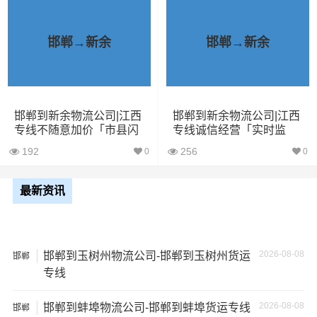
小型货
9立方
1.5吨
3×2×2.9
车
邯郸→新余
邯郸→新余
中型货
20立方
2吨
3.8×2×2.9
车
邯郸到新余物流公司|江西
邯郸到新余物流公司|江西
5米2货
28立方
6吨
5×2.4×2.9
专线不随意加价「市县闪
专线诚信经营「实时监
车
送」
控」
192
256
0
0
6米8货
43立方
8吨
6×2.4×2.9
车
最新资讯
7米6货
48立方
10吨
7×2.4×2.9
车
2026-08-08
邯郸到玉树州物流公司-邯郸到玉树州货运
邯郸
专线
9米6货
61立方
17吨
9×2.4×2.9
车
2026-08-08
邯郸到蚌埠物流公司-邯郸到蚌埠货运专线
邯郸