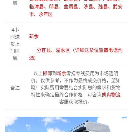
域
临漳县、邱县、曲周县、涉县、魏县、武安
市、永年区
4小
新余
时送
货上
分宜县、渝水区（详细送货位置请电话沟
门区
通）
域
以上
邯郸
到
新余
零担专线费用为市场透明
价，仅供参考，不作为最终成交价格，望知
备注
晓！实际费用需要结合实际您的需求和货物
特性来确定最终合作价格，可咨询
凯冉物流
客服获取报价。