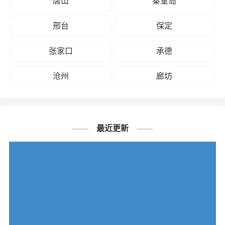
唐山
秦皇岛
邯郸到鹰潭物流公司
邢台
保定
# 新余专线
# 新余货运
# 新余物流
标签：
# 邯郸专线
# 邯郸货运
# 邯郸物流
张家口
承德
# 物流专线
# 物流公司
沧州
廊坊
最近更新