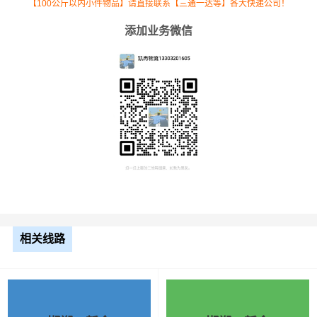
【100公斤以内小件物品】请直接联系【三通一达等】各大快递公司！
6.8米
5.5元
1484公里
8162元
添加业务微信
高栏
9.6米
7.5元
1484公里
11130元
高栏
13米
8.5元
1484公里
12614元
平板
17.5
米平
10.5元
1484公里
15582元
板
相关线路
整车运输价格计算方式通常是按单价×公里，
备注
以上报价为市场透明价，仅供参考，不作为
最终成交价格，望知晓！