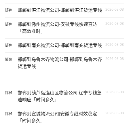
13米货
81立方
20吨
13×2.4×2.9
2026-08-08
邯郸到湛江物流公司-邯郸到湛江货运专线
邯郸
车
2026-08-08
邯郸到滁州物流公司-安徽专线快速直达
邯郸
17米
150立
「高效准时」
+箱式
27吨
17×2.8×2.9
方
货车
2026-08-08
邯郸到南充物流公司-邯郸到南充货运专线
邯郸
17.5米
137立
17.5×2.8×2.9
2026-08-08
邯郸到乌鲁木齐物流公司-邯郸到乌鲁木齐
29吨
邯郸
货车
方
货运专线
其他货主物流经验分享
2026-08-08
邯郸到葫芦岛连山区物流公司|辽宁专线急
邯郸
已发过
邯郸
到
新余
货物的货主告诉大家如果你选择了一
速响应「时间多久」
家不靠谱的物流公司，可能会面临以下风险和损失：
2026-08-08
邯郸到宣城物流公司|安徽专线时效稳定
邯郸
1、包裹丢失或损坏：不靠谱的物流公司可能会在运输过程
「时间多久」
中丢失或损坏你的包裹，导致你的物品无法送达或受到损