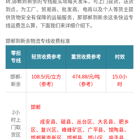
转,邯郸到新余的专线能实现每天发车，可上门提货，送货
到点，为工厂、贸易商、批发商、电商以及个人等货主提
供货物安全有保障的运输服务，那邯郸到新余这条快运专
线运费怎么算，下面我们来详细介绍下。
邯郸到新余物流专线收费标准
零担
轻货收费参考
重货收费参考
时效
专线
邯郸-
108.5/元/立方
474.88/元/吨
15.0小
新余
（参考）
（参考）
时
邯郸
2小
时上
成安县、磁县、丛台区、大名县、肥乡
门取
区、复兴区、峰峰矿区、广平县、馆陶县、
货区
邯郸冀南新区、邯郸县、邯山区、鸡泽县、