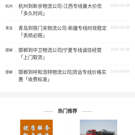
坏；
2026-08-08
杭州到新余物流公司-江西专线量大价优
杭州
「多久时间」
2、运输时间延迟：不靠谱的物流公司可能会在运输过程中
出现延误，导致你的物品无法按时送达；
2026-08-08
青岛到铁门关物流公司-新疆专线时效稳定
青岛
「丢损必赔」
3、服务质量差：不靠谱的物流公司可能会提供劣质的服
务，例如不及时回复客户咨询、不提供准确的物流信息
2026-08-08
邯郸到中卫物流公司|宁夏专线诚信经营
邯郸
「上门取货」
等；
2026-08-08
邯郸到呼和浩特物流公司|货运专线价格实
4、安全风险：不靠谱的物流公司可能会存在安全风险，例
邯郸
惠「收费标准」
如不遵守运输规定、不保障货物安全等；
5、经济损失：如果你的包裹在运输过程中丢失或损坏，你
可能需要支付额外的费用来修复或替换物品，导致经济损
热门推荐
失。
邯郸到江西物流线路查询